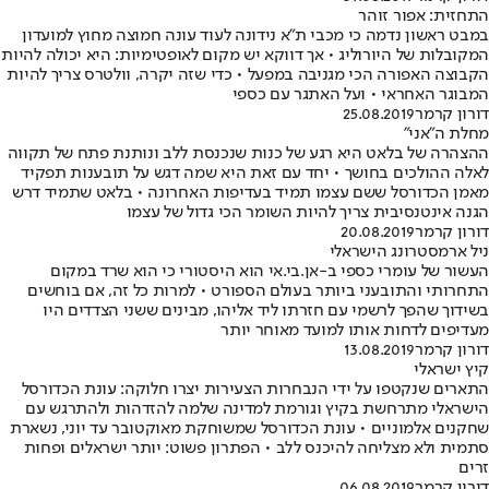
התחזית: אפור זוהר
במבט ראשון נדמה כי מכבי ת"א נידונה לעוד עונה חמוצה מחוץ למועדון
המקובלות של היורוליג • אך דווקא יש מקום לאופטימיות: היא יכולה להיות
הקבוצה האפורה הכי מגניבה במפעל • כדי שזה יקרה, וולטרס צריך להיות
המבוגר האחראי • ועל האתגר עם כספי
דורון קרמר
25.08.2019
מחלת ה"אני"
ההצהרה של בלאט היא רגע של כנות שנכנסת ללב ונותנת פתח של תקווה
לאלה ההולכים בחושך • יחד עם זאת היא שמה דגש על תובענות תפקיד
מאמן הכדורסל ששם עצמו תמיד בעדיפות האחרונה • בלאט שתמיד דרש
הגנה אינטנסיבית צריך להיות השומר הכי גדול של עצמו
דורון קרמר
20.08.2019
ניל ארמסטרונג הישראלי
העשור של עומרי כספי ב-אן.בי.אי הוא היסטורי כי הוא שרד במקום
התחרותי והתובעני ביותר בעולם הספורט • למרות כל זה, אם בוחשים
בשידוך שהפך לרשמי עם חזרתו ליד אליהו, מבינים ששני הצדדים היו
מעדיפים לדחות אותו למועד מאוחר יותר
דורון קרמר
13.08.2019
קיץ ישראלי
התארים שנקטפו על ידי הנבחרות הצעירות יצרו חלוקה: עונת הכדורסל
הישראלי מתרחשת בקיץ וגורמת למדינה שלמה להזדהות ולהתרגש עם
שחקנים אלמוניים • עונת הכדורסל שמשוחקת מאוקטובר עד יוני, נשארת
סתמית ולא מצליחה להיכנס ללב • הפתרון פשוט: יותר ישראלים ופחות
זרים
דורון קרמר
06.08.2019