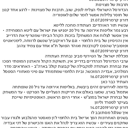
תרבות של מצוינות
הכדורסל הישראלי הצליח לנפק, שוב, תרבות של מצוינות • לרגע אחד קטן
של חוסר צלילות אפשר לומר שלום לאופוריה
דורון קרמר
21.07.2019
עכשיו תור האוהדים: העתודה מחכה לליטא
רבע גמר אליפות אירופה עד גיל 20 יפגיש את ישראל עם ליטא המפחידה •
איך אפשר לצלוח את המשחק? בזכות הקהל הביתי שמטריף את הדרייב
אין והניסיון של בית הלחמי • וגם על ראיקוביץ' שנשם לרווחה, לימניאטיס
ופופוביץ' שהפכו לקורבנות ואוהד הפועל ת"א אחד עם צמיד צהוב
דורון קרמר
18.07.2019
מכללת ישראל: על הטירוף סביב נבחרת העתודה
ערבי הכדורסל הנהדרים בדרייב אין, תשוקת הקהל והארגון המופתי הפכו
את נבחרת העתודה למקבילה של קבוצת קולג' בארה"ב • האחראים: מדר
המלהיב, אבדיה המוכשר, ובית הלחמי שמתמודד עם פיני מאחורי הספסל
דורון קרמר
16.07.2019
העתיד כבר כאן
בדומה לאירועים זהים ביבשת, באליפות אירופה עד גיל 20 שנפתחה
אתמול בארץ, שמעו באולם את חריקות הנעליים על הפרקט • עד המשחק
של נבחרת ישראל במוצ"ש • אחרי היום הראשון, האופטימיות שייכת
בעיקר לספרד וליוון
דורון קרמר
14.07.2019
איך שגלגל מסתובב לו
בשנים האחרונות הפך אריאל בית הלחמי לזן מאסטר מהגלבוע ולגורו עבור
שחקנים צעירים • עכשיו הוא צריך לנהל את האגו והכישרון של דני אבדיה