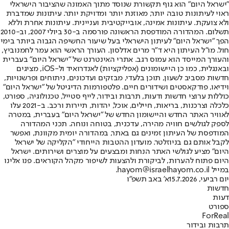
"ישראל היום" הוא גוף תקשורת שנוסד מתוך האמונה שהציבור הישראלי
ראוי לעיתונות טובה יותר, מאוזנת יותר ומדויקת יותר. עיתונות שמדברת
ולא צועקת. עיתונות אמינה, אובייקטיבית ועניינית. עיתונות אחרת וללא
תשלום. המהדורה המודפסת הראשונה פורסמה ב-30 ביולי 2007, וב-2010
הפך "ישראל היום" לעיתון הישראלי בעל שיעור החשיפה הגבוה ביותר בימי
חול. מו"ל העיתון היא ד"ר מרים אדלסון. העורך הראשי הוא עמר לחמנוביץ,
והעורך המייסד הוא עמוס רגב. אתרי האינטרנט של "ישראל היום" בעברית
ובאנגלית, כמו כן היישומונים (אפליקציות) לאנדרואיד ול-iOS, מציגים
חדשות מסביב לשעון, תוכן בלעדי, מבזקים ועדכונים, ניתוחים ופרשנויות,
וידיאו, פודקאסטים ושידורים חיים. פלטפורמות הדיגיטל של "ישראל היום"
כוללות ערוצי חדשות ודעות, תרבות ובידור, לייף סטייל, טכנולוגיה, ספורט,
כלכלה וצרכנות, בריאות, חיילים, אוכל, יהדות, תיירות ורכב. ב-2021 עלו
לאוויר האתר החדש והיישומון החדש של "ישראל היום" בעברית, במטרה
לספק לגולשים חוויה מהירה, עדכנית, בטוחה ונוחה. תכני המהדורה
המודפסת של העיתון זמינים גם באתר, במהדורה יומית מקוונת, ואפשר
לקבל אותם גם בניוזלטר. מועדון ההטבות הייחודי "הקליקה של ישראל
היום" מציע לגולשי האתר הנחות ומבצעים על מוצרים ושירותים. ישראל
היום פתוח להערות, לביקורת ולהצעות לשיפור מקהל הקוראים. פנו אלינו
במייל hayom@israelhayom.co.il.
יום רביעי, 15.7.2026
א' באב תשפ"ו
חדשות
דעות
ספורט
ForReal
תרבות ובידור