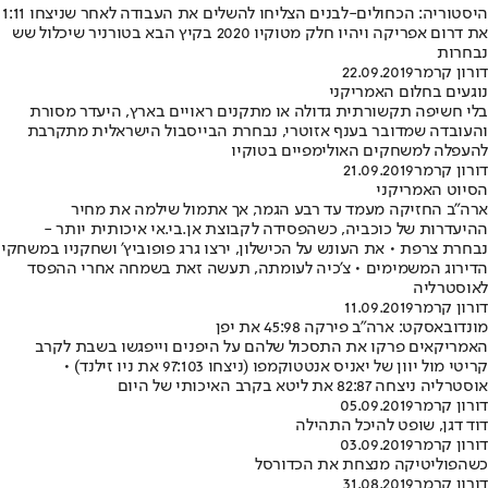
היסטוריה: הכחולים-לבנים הצליחו להשלים את העבודה לאחר שניצחו 1:11
את דרום אפריקה ויהיו חלק מטוקיו 2020 בקיץ הבא בטורניר שיכלול שש
נבחרות
דורון קרמר
22.09.2019
נוגעים בחלום האמריקני
בלי חשיפה תקשורתית גדולה או מתקנים ראויים בארץ, היעדר מסורת
והעובדה שמדובר בענף אזוטרי, נבחרת הבייסבול הישראלית מתקרבת
להעפלה למשחקים האולימפיים בטוקיו
דורון קרמר
21.09.2019
הסיוט האמריקני
ארה"ב החזיקה מעמד עד רבע הגמר, אך אתמול שילמה את מחיר
ההיעדרות של כוכביה, כשהפסידה לקבוצת אן.בי.אי איכותית יותר -
נבחרת צרפת • את העונש על הכישלון, ירצו גרג פופוביץ' ושחקניו במשחקי
הדירוג המשמימים • צ'כיה לעומתה, תעשה זאת בשמחה אחרי ההפסד
לאוסטרליה
דורון קרמר
11.09.2019
מונדובאסקט: ארה"ב פירקה 45:98 את יפן
האמריקאים פרקו את התסכול שלהם על היפנים וייפגשו בשבת לקרב
קריטי מול יוון של יאניס אנטטוקמפו (ניצחו 97:103 את ניו זילנד) •
אוסטרליה ניצחה 82:87 את ליטא בקרב האיכותי של היום
דורון קרמר
05.09.2019
דוד דגן, שופט להיכל התהילה
דורון קרמר
03.09.2019
כשהפוליטיקה מנצחת את הכדורסל
דורון קרמר
31.08.2019