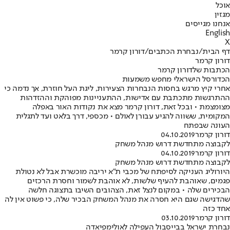
אוכל
מגזין
אנחנו מגייסים
English
X
דף הבית
/
נבחרת הכתבים
/
דורון קרמר
דורון קרמר
הכתבות שלדורון קרמר
הכדורסל הישראלי מחפש משמעות
אחרי קיץ מרגש בחסות הנבחרות הצעירות, ליגת העל חוזרת, אך נדמה כי
ההתרגשות מתכתבת עם אדישות, ההתעניינות מפוהקת וההזדהות
מצומצמת • ובכל זאת, דורון קרמר מצא את נקודות האור באפלה
המקומית, ששווה להגיע עבורן לאולם • מכספי, דרך בלאט ועד לתגלית
העונה שבפתח
דורון קרמר
04.10.2019
לקבוצה מתחדשת דרוש מנהל משחק
דורון קרמר
04.10.2019
לקבוצה מתחדשת דרוש מנהל משחק
היורוליג העניקה לסיפתח של מכבי ת"א יריבה מוכשרת אבל לא נטולת
פגמים, שאוהבת להעיף שלשות, לא אוהבת לשמור וחסרת הרכזים
הבכירים שלה • במקום לנצל זאת, הצהובים השיבו בתצוגה חלשה
שהדגישה שגם היא חסרה את מנהל המשחק הבכיר שלה, כי פשוט אין לה
אחד כזה
דורון קרמר
03.10.2019
נבחרת ישראל בבייסבול העפילה לאולימפיאדה