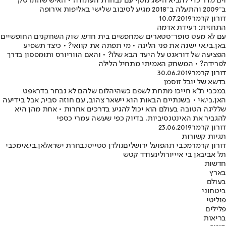
וים מדר כדי להביא הישג נוסף עם נבחרת העתודה • האיש שהתרסק
ב־2009 והתעלה ב־2018 מגיע לסיבוב שלישי באליפות אירופה
דורון קרמר
10.07.2019
התחזית: רעידת אדמה
עם לא מעט סופר־סטארים שמחפשים בית חדש, שוק השחקנים החופשיים
באן.בי.אי ישנה את פני הליגה • מי תפתה את קוואי? • כיצד תשפיע
הפציעה של דוראנט על היעד הבא שלו? • והאם הווריורס ותומפסון בדרך
לפרידה? • המשחק האמיתי מתחיל הלילה
דורון קרמר
30.06.2019
בדשא של יובל זוסמן
במכבי ת"א חייכו מתחת לשפם כשהיהלום שלהם לא נבחר בדראפט
האן.בי.אי • בשנתיים הבאות הוא יישאר צהוב, עם חוזה סביר, אבל בידיעה
שלליגה הטובה בעולם הוא יכול להגיע בדרכים אחרות • אחת מהן היא
להגביר את האינטנסיביות, בדיוק כפי שעשה עמרי כספי
דורון קרמר
23.06.2019
תגיות קשורות
דורון קרמר
מכבי ת
הפועל ירושלים
גולדן סטייט
נבחרת ישראל
אן.בי.אי
מכבי
תל אביב
אן בי איי
יורוליג
עודד קטש
חדשות
בארץ
בעולם
ביטחוני
פוליטי
פלילים
בריאות