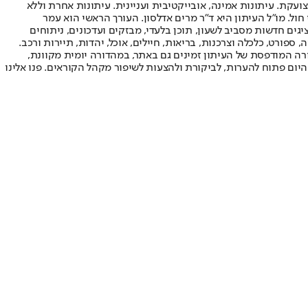
ועקת. עיתונות אמינה, אובייקטיבית ועניינית. עיתונות אחרת וללא
עור החשיפה הגבוה ביותר בימי חול. מו"ל העיתון היא ד"ר מרים אדלסון. העורך הראשי הוא עמר
 והעורך המייסד הוא עמוס רגב. אתרי האינטרנט של "ישראל היום" בעברית ובאנגלית, כמו כן היישומונים (אפליקציות) לאנדרואיד ול-iOS, מציגים חדשות מסביב לשעון, תוכן בלעדי, מבזקים ועדכונים, ניתוחים
, ספורט, כלכלה וצרכנות, בריאות, חיילים, אוכל, יהדות, תיירות ורכב.
דורה המודפסת של העיתון זמינים גם באתר, במהדורה יומית מקוונת,
היום פתוח להערות, לביקורת ולהצעות לשיפור מקהל הקוראים. פנו אלינו