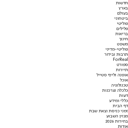
חדשות
בארץ
בעולם
ביטחוני
פוליטי
פלילים
בריאות
חינוך
משפט
פוליטי-מדיני
תרבות ובידור
ForReal
ספורט
תיירות
אופנה ולייף סטייל
אוכל
טכנולוגיה
כלכלה וצרכנות
דעות
כללי ומידע
דף הבית
זמני כניסת וצאת שבת
מגזין השבוע
בחירות 2026
אודות