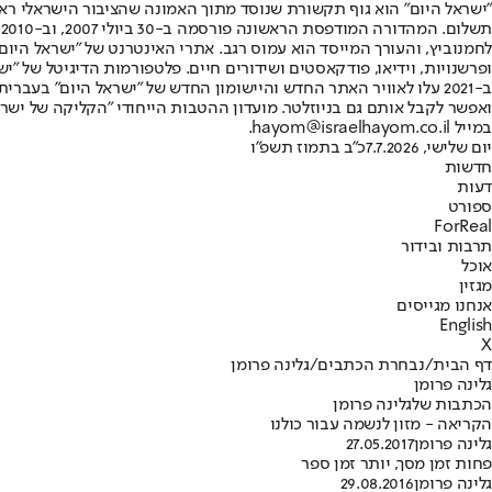
"ישראל היום" הוא גוף תקשורת שנוסד מתוך האמונה שהציבור הישראלי ראוי 
ת
ופרשנויות, וידיאו, פודקאסטים ושידורים חיים. פלטפורמות הדיגיטל של "ישרא
ב-2021 עלו לאוויר האתר החדש והיישומון החדש של "ישראל היום" בע
ואפשר לקבל אותם גם בניוזלטר. מועדון ההטבות הייחודי "הקליקה של ישרא
במייל hayom@israelhayom.co.il.
יום שלישי, 7.7.2026
כ"ב בתמוז תשפ"ו
חדשות
דעות
ספורט
ForReal
תרבות ובידור
אוכל
מגזין
אנחנו מגייסים
English
X
דף הבית
/
נבחרת הכתבים
/
גלינה פרומן
גלינה פרומן
הכתבות שלגלינה פרומן
הקריאה - מזון לנשמה עבור כולנו
גלינה פרומן
27.05.2017
פחות זמן מסך, יותר זמן ספר
גלינה פרומן
29.08.2016