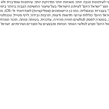
לעיתונות טובה יותר, מאוזנת יותר ומדויקת יותר. עיתונות שמדברת ולא צ
שלום. המהדורה המודפסת הראשונה פורסמה ב-30 ביולי 2007, וב-2010 הפך "ישראל היום" לעיתון הישראלי בעל שי
לחמנוביץ,
ל היום" כוללות ערוצי חדשות ודעות, תרבות ובידור, לייף סטייל, טכנולוגיה
ברית, במטרה לספק לגולשים חוויה מהירה, עדכנית, בטוחה ונוחה. תכני המה
ל היום" מציע לגולשי האתר הנחות ומבצעים על מוצרים ושירותים. ישראל 