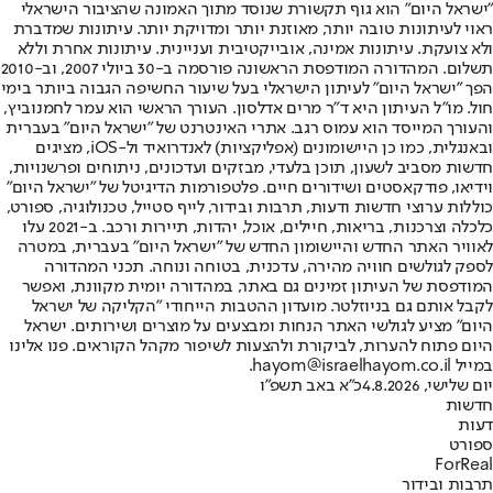
"ישראל היום" הוא גוף תקשורת שנוסד מתוך האמונה שהציבור הישראלי
ראוי לעיתונות טובה יותר, מאוזנת יותר ומדויקת יותר. עיתונות שמדברת
ולא צועקת. עיתונות אמינה, אובייקטיבית ועניינית. עיתונות אחרת וללא
תשלום. המהדורה המודפסת הראשונה פורסמה ב-30 ביולי 2007, וב-2010
הפך "ישראל היום" לעיתון הישראלי בעל שיעור החשיפה הגבוה ביותר בימי
חול. מו"ל העיתון היא ד"ר מרים אדלסון. העורך הראשי הוא עמר לחמנוביץ,
והעורך המייסד הוא עמוס רגב. אתרי האינטרנט של "ישראל היום" בעברית
ובאנגלית, כמו כן היישומונים (אפליקציות) לאנדרואיד ול-iOS, מציגים
חדשות מסביב לשעון, תוכן בלעדי, מבזקים ועדכונים, ניתוחים ופרשנויות,
וידיאו, פודקאסטים ושידורים חיים. פלטפורמות הדיגיטל של "ישראל היום"
כוללות ערוצי חדשות ודעות, תרבות ובידור, לייף סטייל, טכנולוגיה, ספורט,
כלכלה וצרכנות, בריאות, חיילים, אוכל, יהדות, תיירות ורכב. ב-2021 עלו
לאוויר האתר החדש והיישומון החדש של "ישראל היום" בעברית, במטרה
לספק לגולשים חוויה מהירה, עדכנית, בטוחה ונוחה. תכני המהדורה
המודפסת של העיתון זמינים גם באתר, במהדורה יומית מקוונת, ואפשר
לקבל אותם גם בניוזלטר. מועדון ההטבות הייחודי "הקליקה של ישראל
היום" מציע לגולשי האתר הנחות ומבצעים על מוצרים ושירותים. ישראל
היום פתוח להערות, לביקורת ולהצעות לשיפור מקהל הקוראים. פנו אלינו
במייל hayom@israelhayom.co.il.
יום שלישי, 4.8.2026
כ"א באב תשפ"ו
חדשות
דעות
ספורט
ForReal
תרבות ובידור