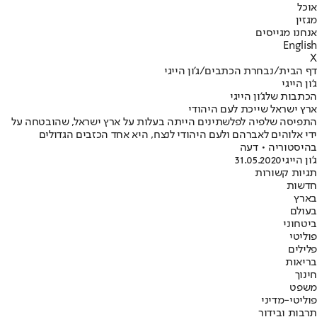
אוכל
מגזין
אנחנו מגייסים
English
X
דף הבית
/
נבחרת הכתבים
/
ג'ון הייגי
ג'ון הייגי
הכתבות שלג'ון הייגי
ארץ ישראל שייכת לעם היהודי
התפיסה שלפיה לפלשתינים הייתה בעלות על ארץ ישראל, שהובטחה על
ידי אלוהים לאברהם ולעם היהודי לנצח, היא אחד הכזבים הגדולים
בהיסטוריה • דעה
ג'ון הייגי
31.05.2020
תגיות קשורות
חדשות
בארץ
בעולם
ביטחוני
פוליטי
פלילים
בריאות
חינוך
משפט
פוליטי-מדיני
תרבות ובידור