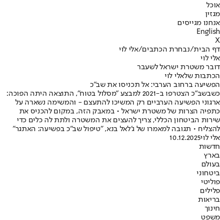
אוכל
מגזין
אנחנו מגייסים
English
X
דף הבית
/
נבחרת הכתבים
/
אלי לוי
אלי לוי
דובר משטרת ישראל לשעבר
הכתבות שלאלי לוי
הפשיעה ברחוב הערבי: אל תכניסו את שב"כ
כשבשב"כ הצטרפו ב-2021 למבצע "מסלול בטוח", התוצאה היתה הפוכה:
ארגוני הפשיעה הערביים רק המשיכו להתעצם - והמשימה נשארה על
כתפיה הצרות של משטרת ישראל • במאבק הזה, במקום להכניס את
שירות הביטחון הכללי, צריך להעצים את המשטרה ולתת לה כלים כדי
להצליח • תגובה למאמרו של ג'לאל בנא, "טיפול שב"כ בפשיעה: האתגר"
אלי לוי
10.12.2025
חדשות
בארץ
בעולם
ביטחוני
פוליטי
פלילים
בריאות
חינוך
משפט