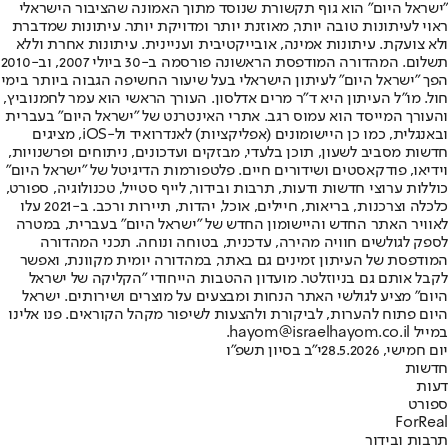
"ישראל היום" הוא גוף תקשורת שנוסד מתוך האמונה שהציבור הישראלי
ראוי לעיתונות טובה יותר, מאוזנת יותר ומדויקת יותר. עיתונות שמדברת
ולא צועקת. עיתונות אמינה, אובייקטיבית ועניינית. עיתונות אחרת וללא
תשלום. המהדורה המודפסת הראשונה פורסמה ב-30 ביולי 2007, וב-2010
הפך "ישראל היום" לעיתון הישראלי בעל שיעור החשיפה הגבוה ביותר בימי
חול. מו"ל העיתון היא ד"ר מרים אדלסון. העורך הראשי הוא עמר לחמנוביץ,
והעורך המייסד הוא עמוס רגב. אתרי האינטרנט של "ישראל היום" בעברית
ובאנגלית, כמו כן היישומונים (אפליקציות) לאנדרואיד ול-iOS, מציגים
חדשות מסביב לשעון, תוכן בלעדי, מבזקים ועדכונים, ניתוחים ופרשנויות,
וידיאו, פודקאסטים ושידורים חיים. פלטפורמות הדיגיטל של "ישראל היום"
כוללות ערוצי חדשות ודעות, תרבות ובידור, לייף סטייל, טכנולוגיה, ספורט,
כלכלה וצרכנות, בריאות, חיילים, אוכל, יהדות, תיירות ורכב. ב-2021 עלו
לאוויר האתר החדש והיישומון החדש של "ישראל היום" בעברית, במטרה
לספק לגולשים חוויה מהירה, עדכנית, בטוחה ונוחה. תכני המהדורה
המודפסת של העיתון זמינים גם באתר, במהדורה יומית מקוונת, ואפשר
לקבל אותם גם בניוזלטר. מועדון ההטבות הייחודי "הקליקה של ישראל
היום" מציע לגולשי האתר הנחות ומבצעים על מוצרים ושירותים. ישראל
היום פתוח להערות, לביקורת ולהצעות לשיפור מקהל הקוראים. פנו אלינו
במייל hayom@israelhayom.co.il.
יום חמישי, 28.5.2026
י"ב בסיון תשפ"ו
חדשות
דעות
ספורט
ForReal
תרבות ובידור