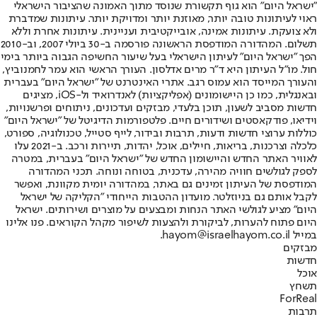
"ישראל היום" הוא גוף תקשורת שנוסד מתוך האמונה שהציבור הישראלי
ראוי לעיתונות טובה יותר, מאוזנת יותר ומדויקת יותר. עיתונות שמדברת
ולא צועקת. עיתונות אמינה, אובייקטיבית ועניינית. עיתונות אחרת וללא
תשלום. המהדורה המודפסת הראשונה פורסמה ב-30 ביולי 2007, וב-2010
הפך "ישראל היום" לעיתון הישראלי בעל שיעור החשיפה הגבוה ביותר בימי
חול. מו"ל העיתון היא ד"ר מרים אדלסון. העורך הראשי הוא עמר לחמנוביץ,
והעורך המייסד הוא עמוס רגב. אתרי האינטרנט של "ישראל היום" בעברית
ובאנגלית, כמו כן היישומונים (אפליקציות) לאנדרואיד ול-iOS, מציגים
חדשות מסביב לשעון, תוכן בלעדי, מבזקים ועדכונים, ניתוחים ופרשנויות,
וידיאו, פודקאסטים ושידורים חיים. פלטפורמות הדיגיטל של "ישראל היום"
כוללות ערוצי חדשות ודעות, תרבות ובידור, לייף סטייל, טכנולוגיה, ספורט,
כלכלה וצרכנות, בריאות, חיילים, אוכל, יהדות, תיירות ורכב. ב-2021 עלו
לאוויר האתר החדש והיישומון החדש של "ישראל היום" בעברית, במטרה
לספק לגולשים חוויה מהירה, עדכנית, בטוחה ונוחה. תכני המהדורה
המודפסת של העיתון זמינים גם באתר, במהדורה יומית מקוונת, ואפשר
לקבל אותם גם בניוזלטר. מועדון ההטבות הייחודי "הקליקה של ישראל
היום" מציע לגולשי האתר הנחות ומבצעים על מוצרים ושירותים. ישראל
היום פתוח להערות, לביקורת ולהצעות לשיפור מקהל הקוראים. פנו אלינו
במייל hayom@israelhayom.co.il.
מבזקים
חדשות
אוכל
תשחץ
ForReal
תרבות