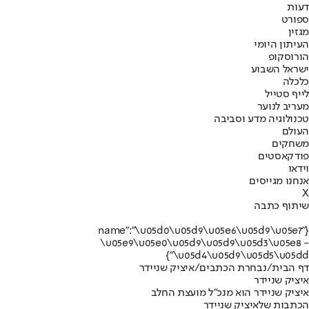
דעות
ספורט
מגזין
העיתון היומי
הורוסקופ
ישראל השבוע
כלכלה
לייף סטייל
מעריב לנוער
טכנולוגיה מדע וסביבה
העולם
משחקים
פודקאסטים
וידאו
אנחנו מגייסים
X
שיתוף כתבה
{"name":"\u05d0\u05d9\u05e6\u05d9\u05e7
\u05e9\u05e0\u05d9\u05d9\u05d3\u05e8 -
\u05d4\u05d9\u05d5\u05dd"}
דף הבית
/
נבחרת הכתבים
/
איציק שניידר
איציק שניידר
איציק שניידר הוא מנכ"ל מועצת החלב
הכתבות שלאיציק שניידר