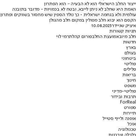
ייצור החלב הישראלי הוא לא הבעיה - הוא הפתרון
האמת היא שחלב לא ניתן לייבא, ובטח לא בכמויות - מדובר בתובנה
עולמית ולא בגחמה ישראלית • כך נולד הספין שיש מחסור בשווקים ופתרון
הקסם הוא יבוא חלב מפולין במקום חלב מהגולן
איציק שניידר
10.08.2023
תגיות קשורות
חלב מיובא
מועצת החלב
פורום קהלת
רמי לוי
חדשות
בארץ
בעולם
ביטחוני
פוליטי
פלילים
בריאות
חינוך
משפט
פוליטי-מדיני
תרבות ובידור
ForReal
ספורט
תיירות
אופנה ולייף סטייל
אוכל
טכנולוגיה
כלכלה וצרכנות