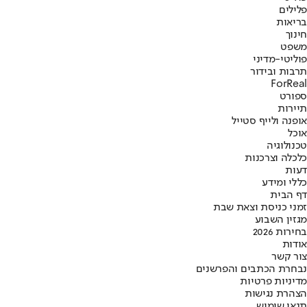
פלילים
בריאות
חינוך
משפט
פוליטי-מדיני
תרבות ובידור
ForReal
ספורט
תיירות
אופנה ולייף סטייל
אוכל
טכנולוגיה
כלכלה וצרכנות
דעות
כללי ומידע
דף הבית
זמני כניסת וצאת שבת
מגזין השבוע
בחירות 2026
אודות
צור קשר
נבחרת הכתבים והפרשנים
מדיניות פרטיות
הצהרת נגישות
תנאי שימוש