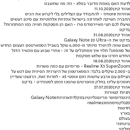
לדעת האם באמת מדובר בפלא • וזה מה שחשבנו
אהוד קינן
11.10.2020
אוזניות 1more - להתבודד עם הצלילים בלי לקרוע את הכיס
החברה השיקה לאחרונה בישראל אוזניות אלחוטיות עם סינון רעשים
שיעלו לכם חצי מאיירפודס פרו • האם הן מספקות חוויה כמו המתחרות?
בדקנו
אהוד קינן
31.08.2020
בדקנו את ה-Galaxy Note 20 Ultra
האם שווה להיפרד מיותר מ-4,000 שקל בשביל הסמארטפון העצום החדש
של סמסונג? תלוי איך מסתכלים על זה • אחרי שבוע עם מכשיר הדגל
החדש חזרנו עם שלוש מסקנות
אהוד קינן
18.08.2020
Realme X3 SuperZoom - פרימיום עם כמה פשרות
ב-2,000 שקלים בלבד: הסמארטפון של היצרנית הסינית שם דגש על
הצילום עם ארבע עדשות וזום אופטי x5 • למרות זאת, הרגשנו שעדיין
חוסכים עלינו בחלק מהפרטים שהפכו מזמן לסטנדרט • בדקנו
אהוד קינן
27.07.2020
תגיות קשורות
נינטנדו
סופר מריו
גוגל
יוטיוב
מקלדת
אוזניות
Galaxy Note
20
גלקסי
סמסונג
realme
חדשות
בארץ
בעולם
ביטחוני
פוליטי