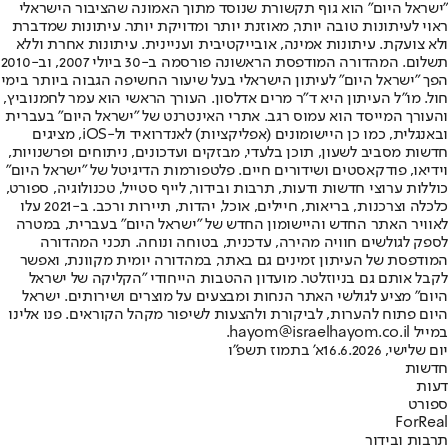
"ישראל היום" הוא גוף תקשורת שנוסד מתוך האמונה שהציבור הישראלי
ראוי לעיתונות טובה יותר, מאוזנת יותר ומדויקת יותר. עיתונות שמדברת
ולא צועקת. עיתונות אמינה, אובייקטיבית ועניינית. עיתונות אחרת וללא
תשלום. המהדורה המודפסת הראשונה פורסמה ב-30 ביולי 2007, וב-2010
הפך "ישראל היום" לעיתון הישראלי בעל שיעור החשיפה הגבוה ביותר בימי
חול. מו"ל העיתון היא ד"ר מרים אדלסון. העורך הראשי הוא עמר לחמנוביץ,
והעורך המייסד הוא עמוס רגב. אתרי האינטרנט של "ישראל היום" בעברית
ובאנגלית, כמו כן היישומונים (אפליקציות) לאנדרואיד ול-iOS, מציגים
חדשות מסביב לשעון, תוכן בלעדי, מבזקים ועדכונים, ניתוחים ופרשנויות,
וידיאו, פודקאסטים ושידורים חיים. פלטפורמות הדיגיטל של "ישראל היום"
כוללות ערוצי חדשות ודעות, תרבות ובידור, לייף סטייל, טכנולוגיה, ספורט,
כלכלה וצרכנות, בריאות, חיילים, אוכל, יהדות, תיירות ורכב. ב-2021 עלו
לאוויר האתר החדש והיישומון החדש של "ישראל היום" בעברית, במטרה
לספק לגולשים חוויה מהירה, עדכנית, בטוחה ונוחה. תכני המהדורה
המודפסת של העיתון זמינים גם באתר, במהדורה יומית מקוונת, ואפשר
לקבל אותם גם בניוזלטר. מועדון ההטבות הייחודי "הקליקה של ישראל
היום" מציע לגולשי האתר הנחות ומבצעים על מוצרים ושירותים. ישראל
היום פתוח להערות, לביקורת ולהצעות לשיפור מקהל הקוראים. פנו אלינו
במייל hayom@israelhayom.co.il.
יום שלישי, 16.6.2026
א' בתמוז תשפ"ו
חדשות
דעות
ספורט
ForReal
תרבות ובידור