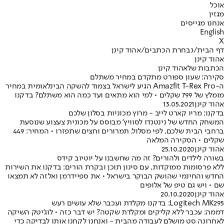
אוכל
מגזין
אנחנו מגייסים
English
X
דף הבית
/
נבחרת הכתבים
/
אהוד קינן
אהוד קינן
הכתבות שלאהוד קינן
סקירה: שעון ספורט מתקדם במחיר משתלם
ה-Amazfit T-Rex Pro הגיע לישראל בצמוד להשקה הבינלאומית במחיר
מומלץ של 799 שקלים • למי הוא מתאים ועד כמה הוא משתלם? בדקנו
אהוד קינן
13.05.2021
בדקנו: מריו קארט לייב - מרוץ מכוניות בסלון שלכם
המשחק החדש של נינטנדו לסוויץ' מבוסס על מכונית צעצוע שנוסעת
ברחבי הבית שלכם, לפי מסלול, תמרורים וחצים שתפזרו • המחיר: 449
שקלים • הסקירה המלאה
אהוד קינן
25.10.2020
בשורה לילדים ולהורים? זה מה שחשבנו על יוטיוב קידס
ללא פרסומות ממוקדות, עם סינון תוכן ובקרת הורים: בדקנו את השירות
החדש והחינמי שהושק הבוקר בישראל • את ספיידרמן ואלזה לא תמצאו
שם • ויש גם טיפ של אלופים
אהוד קינן
20.10.2020
Logitech MK295: בדקנו מקלדת ועכבר שלא עושים רעש
דממה: עכבר ללא קליקים ומקלדת שקטה? יש דבר כזה • לוג'יטק השיקה
לאחרונה סט מושלם לעבודה מהבית - ואנחנו לקחנו אותו לבדיקה כדי