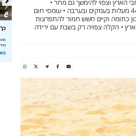
חבי הארץ וצפוי להימשך גם מחר •
הטמפרטורות מטפסות עד 44 מעלות בעמקים ובערבה • עומסי חום
כון כתומה וקיים חשש חמור להתפרצות
ארץ • הקלה צפויה רק בשבת עם ירידה
סה
מאחורי הקלעים של הטעם
כך 
הישראלי
מהפכ
מידע
לה בעולם
איך אסם הפכה את תקופת הצנע והמחסור הקשה
של שנות ה-40 למותג לאומי?
בשיתוף
ל
בשיתוף אסם