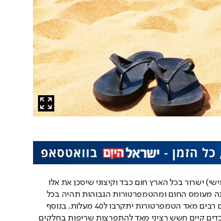
לקראת הסופש: היום (חמישי) ישרור בכל הארץ חום כבד וקיצוני שיסכן את אלו 
שישהו זמן רב בחוץ. הסכנה מעומס החום ומהטמפרטורות הגבוהות תהיה בכל 
רחבי הארץ כאשר בחלקים רבים מאד הטמפרטורות יתקרבו ל40 מעלות. בנוסף 
לכך עקב עומסי החום הכבדים קיים חשש רציני מאד להתפרצות שריפות בחלקים 