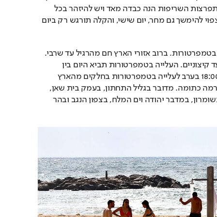
גדולים של הארץ. סכנת התפרצות השריפות הנה כבדה מאד ויש להיזהר בכל 
הדלקת אש. החום הכבד צפוי להימשך גם מחר, יום שישי, והקלה תורגש רק ביום 
בתוך כך היום, תחול עליה בטמפרטורות. ברוב אזורי הארץ חם מהרגיל עד שרבי. 
ישררו עומסי חום כבדים עד קיצוניים. העלייה בטמפרטורות תביא היום בין 
השעות 12:00 בצהריים ל18:00 בערב לעלייה בטמפרטורות בחלקים מהארץ 
לרמה קיצונית ומסוכנת ברמה כתומה. מדובר בגליל התחתון, בעמק בית שאן, 
בבקעת כנרות, בשפלה, בשומרון, במדבר יהודה וים המלח, בצפון הנגב ובהר 