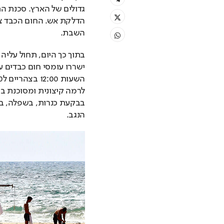
השבת. 
הנגב.