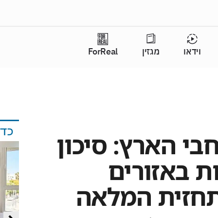
וידאו
מגזין
ForReal
כד
בי הארץ: סיכון
ת באזורים
תחזית המלאה