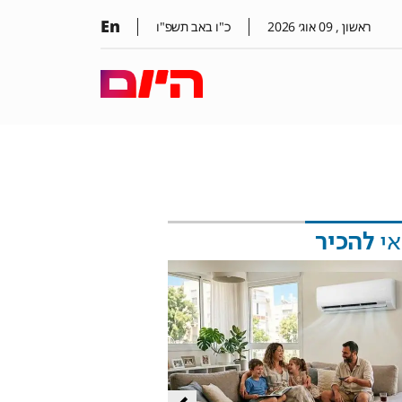
En
ראשון ,
09
אוג׳
2026
כ"ו באב תשפ"ו
אי
להכיר