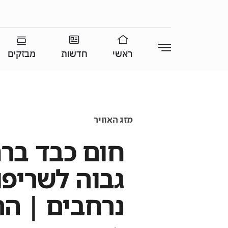
ראשי
חדשות
מבזקים
מזג האוויר
חום כבד ברח
גבוה לשריפו
נרחבים | ה