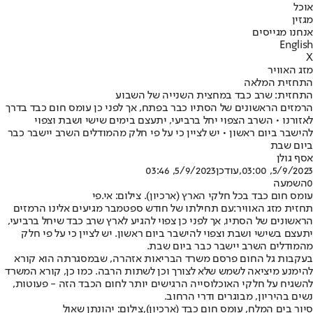
אוכל
מגזין
אנחנו מגייסים
English
X
מזג האוויר
התחזית המלאה
התחזית: שרב כבד במחצית השנייה של השבוע
הרמזים הראשונים של הסתיו כבר בפתח, אך לפני כן עומס חום כבד בדרך
לאזורנו • השרב הצפוי יחל ברביעי, יתעצם בימים שישי ושבת וצפוי
להישבר ביום ראשון • יש לציין כי על פי חלק מהמודלים השרב יישבר כבר
ביום שבת
אסף גולן
5/9/2023, 03:00
,עודכן
5/9/2023, 03:46
0
השמעה
עומס חום כבד בכל חלקי הארץ (ארכיון). צילום: אי.פי
תחזית מזג האוויר:
עם תחילתו של חודש ספטמבר מגיעים אלינו הרמזים
הראשונים של הסתיו, אך לפני כן צפוי להגיע לארץ שרב כבד שיחל ברביעי,
יתעצם בשישי ושבת וצפוי להישבר ביום ראשון. יש לציין כי על פי חלק
מהמודלים השרב יישבר כבר ביום שבת.
בעקבות גל החום פרסם משרד הבריאות אזהרה, שבמסגרתה הוא קורא
להימנע מיציאה לשמש שלא לצורך וכן לשתות הרבה. כמו כן, קורא המשרד
להשגיח על חלקי האוכלוסייה הרגישים יותר לחום הכבד הזה - פעוטות,
נשים בהיריון, מבוגרים ודרי הרחוב.
סיור בים המלח, עומס חום כבד (ארכיון),צילום: יהונתן שאול