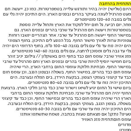
התחזית בהרחבה
היום (שלישי) יהיה בהיר ותורגש עלייה בטמפרטורות. כמו כן, ייעשה חם
מעט מהרגיל לעונה בעיקר בהרים ובפנים הארץ. הים התיכון יהיה גלי עם
גלים בגובה 120-60 סנטימטרים.
מחר, יום רביעי, גל חום יחל לפקוד את הארץ ותחול עלייה נוספת
בטמפרטורות ויעשה חם מהרגיל עד שרבי בהרים ובפנים הארץ. גם
במישור החוף ייעשה חם מהרגיל עד שרבי. אחר הצהריים ינשבו רוחות
צפוניות ערות לאורך מישור החוף. בכל הנוגע לים התיכון, בחוף הצפוני
הים יהיה נוח עד גלי עם גלים בגובה 100-40 ס"מ, בחוף הדרומי הים יהיה
גלי עד גבה גלים ומסוכן לרחצה, עם גלים בגובה 140-60 סנטימטרים.
מזג אוויר שרבי: עומס חום כבד בחוף הים באשקלון // צילום: יניב זוהר
ביום חמישי יוסיף להיות שרבי בהרים ובפנים הארץ וחם מהרגיל עד שרבי
במישור החוף. מבחינת חלוקת עומסי החום ברחבי הארץ, הרי שיהיה
עומס חום כבד בהרים, במישור החוף, בשפלה ובצפון הנגב, וכן עומס חום
כבד עד קיצוני בעמקי הצפון, בבקעת הירדן, בים המלח ובערבה. הים
התיכון יהיה נוח עד גלי עם גלים בגובה 80-40 סנטימטרים.
ביום שישי גל החום יגיע לשיאו וישרור שרב כבד ברוב חלקי הארץ. ברצועת
החוף יהיה חם מהרגיל עד שרבי. מבחינת חלוקת עומסי החום ברחבי
הארץ הרי שיהיה עומס חום כבד בהרים ובמישור החוף, וכן כבד עד קיצוני
בשפלה, בצפון הנגב, בעמקי הצפון, בבקעת הירדן, בים המלח ובערבה.
הים התיכון יהיה נוח עד שרבי עם גלים בגובה 60-30 סנטימטרים.
טעינו? נתקן! אם מצאתם טעות בכתבה, נשמח שתשתפו אותנו
עומס חום
תחזית מזג האוויר
מדורים
ספורט