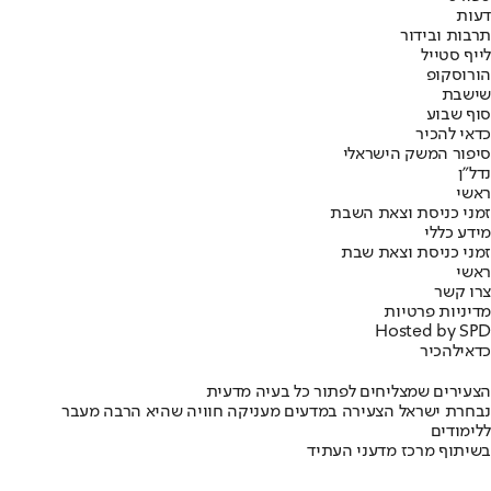
דעות
תרבות ובידור
לייף סטייל
הורוסקופ
שישבת
סוף שבוע
כדאי להכיר
סיפור המשק הישראלי
נדל"ן
ראשי
זמני כניסת וצאת השבת
מידע כללי
זמני כניסת וצאת שבת
ראשי
צרו קשר
מדיניות פרטיות
Hosted by SPD
כדאי
להכיר
הצעירים שמצליחים לפתור כל בעיה מדעית
נבחרת ישראל הצעירה במדעים מעניקה חוויה שהיא הרבה מעבר
ללימודים
בשיתוף מרכז מדעני העתיד