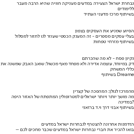
נבחרת ישראל הצעירה במדעים מעניקה חוויה שהיא הרבה מעבר
ללימודים
בשיתוף מרכז מדעני העתיד
הסיוע שמניע את העסקים בצפון
בעלי עסקים מספרים - זה המענק הכספי שעוזר לנו לחזור למסלול
בשיתוף מזרחי טפחות
נקיון פסח - לא מה שהכרתם
דק במיוחד, עוצמה אדירה ולא מפחד מאף מכשול: שואב האבק שמשנה את
כללי המשחק
בשיתוף Dreame
מהמרכז לגולן: המהפכה של קצרין
מה מושך יותר ויותר ישראלים למטרופולין המתפתח של האזור היפה
במדינה?
בשיתוף אבני דרך וי.ד ברזאני
הזדמנות אחרונה להצטרף לנבחרות ישראל במדעים
בואו להכיר את חברי נבחרות ישראל במדעים שכבר מחכים לכם –