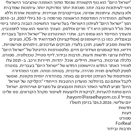
"ישראל היום" הוא גוף תקשורת שנוסד מתוך האמונה שהציבור הישראלי
ראוי לעיתונות טובה יותר, מאוזנת יותר ומדויקת יותר. עיתונות שמדברת
ולא צועקת. עיתונות אמינה, אובייקטיבית ועניינית. עיתונות אחרת וללא
תשלום. המהדורה המודפסת הראשונה פורסמה ב-30 ביולי 2007, וב-2010
הפך "ישראל היום" לעיתון הישראלי בעל שיעור החשיפה הגבוה ביותר בימי
חול. מו"ל העיתון היא ד"ר מרים אדלסון. העורך הראשי הוא עמר לחמנוביץ,
והעורך המייסד הוא עמוס רגב. אתרי האינטרנט של "ישראל היום" בעברית
ובאנגלית, כמו כן היישומונים (אפליקציות) לאנדרואיד ול-iOS, מציגים
חדשות מסביב לשעון, תוכן בלעדי, מבזקים ועדכונים, ניתוחים ופרשנויות,
וידיאו, פודקאסטים ושידורים חיים. פלטפורמות הדיגיטל של "ישראל היום"
כוללות ערוצי חדשות ודעות, תרבות ובידור, לייף סטייל, טכנולוגיה, ספורט,
כלכלה וצרכנות, בריאות, חיילים, אוכל, יהדות, תיירות ורכב. ב-2021 עלו
לאוויר האתר החדש והיישומון החדש של "ישראל היום" בעברית, במטרה
לספק לגולשים חוויה מהירה, עדכנית, בטוחה ונוחה. תכני המהדורה
המודפסת של העיתון זמינים גם באתר, במהדורה יומית מקוונת, ואפשר
לקבל אותם גם בניוזלטר. מועדון ההטבות הייחודי "הקליקה של ישראל
היום" מציע לגולשי האתר הנחות ומבצעים על מוצרים ושירותים. ישראל
היום פתוח להערות, לביקורת ולהצעות לשיפור מקהל הקוראים. פנו אלינו
במייל hayom@israelhayom.co.il.
יום שלישי, 24.3.2026
ו' בניסן תשפ"ו
חדשות
דעות
ספורט
ForReal
תרבות ובידור