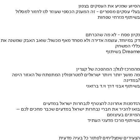
הסיוע שמניע את העסקים בצפון
בעלי עסקים מספרים - זה המענק הכספי שעוזר לנו לחזור למסלול
בשיתוף מזרחי טפחות
נקיון פסח - לא מה שהכרתם
דק במיוחד, עוצמה אדירה ולא מפחד מאף מכשול: שואב האבק שמשנה את
כללי המשחק
בשיתוף Dreame
מהמרכז לגולן: המהפכה של קצרין
מה מושך יותר ויותר ישראלים למטרופולין המתפתח של האזור היפה
במדינה?
בשיתוף אבני דרך וי.ד ברזאני
הזדמנות אחרונה להצטרף לנבחרות ישראל במדעים
בואו להכיר את חברי נבחרות ישראל במדעים שכבר מחכים לכם –
המיונים בעיצומם
בשיתוף מרכז מדעני העתיד
הצעירים שמצליחים לפתור כל בעיה מדעית