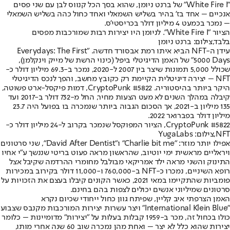
"White Fire I" של ברנט ניומן, שהוא בסך הכל קנווס לבן עם שני פסים
אנכיים – אחד בז’ בהיר בשליש השמאלי ואחד כחול כהה בשליש השמאלי
– נמכר בכמעט 4 מיליון דולר בכריסטי’ס.
הציור "White Fire I". לניומן היו יצירות רבות שמורכבות מפסים
בלבד,צילום: ברנט ניומן
עידן ה-NFT הביא איתו רמת אבסורד חדשה. "Everydays: The First
5000 Days" של האמן הדיגיטלי ביפּל (כינוי הרשת של מייק וינקלמן),
שכולל 5,000 תמונות שיצר בין 2007 ל-2020, נמכר ב-69.3 מיליון דולר כ-
NFT – יצירה דיגיטלית הקיימת רק כקובץ מחשב, והפך לנכס הדיגיטלי
היקר ביותר בהיסטוריה. CryptoPunk #5822, דמות פיקסל-ארט פשוטה,
קיבלה במהלך השנים לא מעט הצעות מחיר, החל מ-732 דולר ב-2017 ועד
135 מיליון ב-2021, אך הסכום הגבוה ביותר שנמכרה בו בפועל היה 23.7
מיליון דולר בפברואר 2022.
CryptoPunk #5822, הציור המפוקסל שנמכר בקרוב ל-24 מיליון דולר כ-
NFT,צילום: YugaLabs
אפילו יותר מוזר: "Charlie bit me" ו”David After Dentist”, שני סרטונים
ויראליים מראשית ימי יוטיוב, שהראשון מראה פעוט בריטי שננשך ע"י אחיו
התינוק והשני מראה ילד אמריקאי מבולבל מחומרי ההרדמה שקיבל אצל
רופא השיניים, נמכרו כ-NFT ב-760,000 ו-11,000 דולר בקירוב במכירות
פומביות שהתקיימו במאי 2021, כאשר הקונים קיבלו בעצם את הזכויות על
סרטונים שמיליוני אנשים יכולים לצפות בהם בחינם.
האמן הצרפתי איב קליין, שפיתח גוון כחול ייחודי שכיום נקרא
"International Klein Blue" ויצר עשרות יצירות המורכבות מקנבס שצבוע
כולו בכחול זה, מכר ב-1959 קבלות בעלות על "יצירות" מדומיינות – כלומר
יצירות שהוא כלל לא יצר – ואחת מהן נמכרה שוב 60 שנה אחרי מותו,