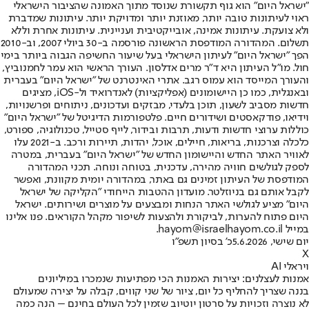
"ישראל היום" הוא גוף תקשורת שנוסד מתוך האמונה שהציבור הישראלי
ראוי לעיתונות טובה יותר, מאוזנת יותר ומדויקת יותר. עיתונות שמדברת
ולא צועקת. עיתונות אמינה, אובייקטיבית ועניינית. עיתונות אחרת וללא
תשלום. המהדורה המודפסת הראשונה פורסמה ב-30 ביולי 2007, וב-2010
הפך "ישראל היום" לעיתון הישראלי בעל שיעור החשיפה הגבוה ביותר בימי
חול. מו"ל העיתון היא ד"ר מרים אדלסון. העורך הראשי הוא עמר לחמנוביץ,
והעורך המייסד הוא עמוס רגב. אתרי האינטרנט של "ישראל היום" בעברית
ובאנגלית, כמו כן היישומונים (אפליקציות) לאנדרואיד ול-iOS, מציגים
חדשות מסביב לשעון, תוכן בלעדי, מבזקים ועדכונים, ניתוחים ופרשנויות,
וידיאו, פודקאסטים ושידורים חיים. פלטפורמות הדיגיטל של "ישראל היום"
כוללות ערוצי חדשות ודעות, תרבות ובידור, לייף סטייל, טכנולוגיה, ספורט,
כלכלה וצרכנות, בריאות, חיילים, אוכל, יהדות, תיירות ורכב. ב-2021 עלו
לאוויר האתר החדש והיישומון החדש של "ישראל היום" בעברית, במטרה
לספק לגולשים חוויה מהירה, עדכנית, בטוחה ונוחה. תכני המהדורה
המודפסת של העיתון זמינים גם באתר, במהדורה יומית מקוונת, ואפשר
לקבל אותם גם בניוזלטר. מועדון ההטבות הייחודי "הקליקה של ישראל
היום" מציע לגולשי האתר הנחות ומבצעים על מוצרים ושירותים. ישראל
היום פתוח להערות, לביקורת ולהצעות לשיפור מקהל הקוראים. פנו אלינו
במייל hayom@israelhayom.co.il.
יום שישי, 5.6.2026
כ' בסיון תשפ"ו
X
ויראלי AI
אמנות לעצלנים: יצירות האמנות הכי מפתיעות שנמכרו במיליונים
בננה שצריך להחליף כל יום, ציור של שני קווים, קבלה על יצירה שמעולם
לא נוצרה וזכויות על סרטון יוטיוב שזמין לכל העולם בחינם – הנה כמה