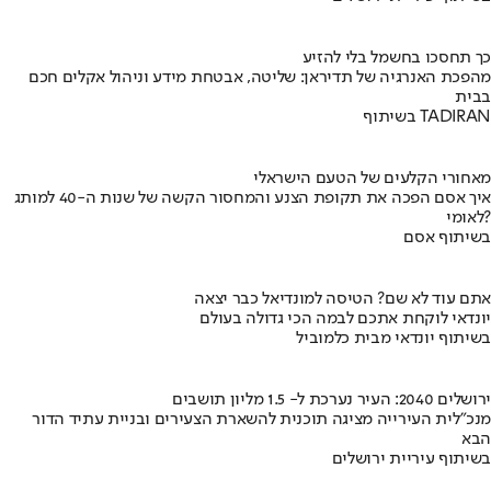
כך תחסכו בחשמל בלי להזיע
מהפכת האנרגיה של תדיראן: שליטה, אבטחת מידע וניהול אקלים חכם
בבית
בשיתוף TADIRAN
מאחורי הקלעים של הטעם הישראלי
איך אסם הפכה את תקופת הצנע והמחסור הקשה של שנות ה-40 למותג
לאומי?
בשיתוף אסם
אתם עוד לא שם? הטיסה למונדיאל כבר יצאה
יונדאי לוקחת אתכם לבמה הכי גדולה בעולם
בשיתוף יונדאי מבית כלמוביל
ירושלים 2040: העיר נערכת ל- 1.5 מליון תושבים
מנכ"לית העירייה מציגה תוכנית להשארת הצעירים ובניית עתיד הדור
הבא
בשיתוף עיריית ירושלים