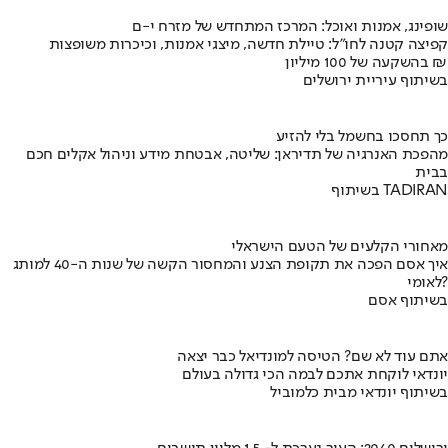
שופינג, אמנות ואוכל: המרכז המתחדש של מזרח י-ם
קפיצה קטנה לחו"ל: טיילת חדשה, מיצגי אמנות, וכיכרות משופצות
בהשקעה של 100 מיליון ₪
בשיתוף עיריית ירושלים
כך תחסכו בחשמל בלי להזיע
מהפכת האנרגיה של תדיראן: שליטה, אבטחת מידע וניהול אקלים חכם
בבית
בשיתוף TADIRAN
מאחורי הקלעים של הטעם הישראלי
איך אסם הפכה את תקופת הצנע והמחסור הקשה של שנות ה-40 למותג
לאומי?
בשיתוף אסם
אתם עוד לא שם? הטיסה למונדיאל כבר יצאה
יונדאי לוקחת אתכם לבמה הכי גדולה בעולם
בשיתוף יונדאי מבית כלמוביל