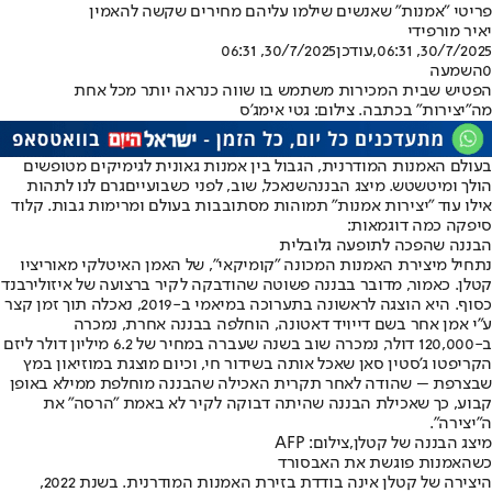
פריטי "אמנות" שאנשים שילמו עליהם מחירים שקשה להאמין
יאיר מור
פידי
30/7/2025, 06:31
,עודכן
30/7/2025, 06:31
0
השמעה
הפטיש שבית המכירות משתמש בו שווה כנראה יותר מכל אחת
מה"יצירות" בכתבה. צילום: גטי אימג'ס
בעולם האמנות המודרנית, הגבול בין אמנות גאונית לגימיקים מטופשים
הולך ומיטשטש. מיצג הבננה
שנאכל, שוב, לפני כשבועיים
גרם לנו לתהות
אילו עוד "יצירות אמנות" תמוהות מסתובבות בעולם ומרימות גבות. קלוד
סיפקה כמה דוגמאות:
הבננה שהפכה לתופעה גלובלית
נתחיל מיצירת האמנות המכונה "קומיקאי", של האמן האיטלקי מאוריציו
קטלן. כאמור, מדובר בבננה פשוטה שהודבקה לקיר ברצועה של איזולירבנד
כסוף. היא הוצגה לראשונה בתערוכה במיאמי ב-2019, נאכלה תוך זמן קצר
ע"י אמן אחר בשם דייויד דאטונה, הוחלפה בבננה אחרת, נמכרה
ב-120,000 דולר, נמכרה שוב בשנה שעברה במחיר של 6.2 מיליון דולר ליזם
הקריפטו ג’סטין סאן שאכל אותה בשידור חי, וכיום מוצגת במוזיאון במץ
שבצרפת – שהודה לאחר תקרית האכילה שהבננה מוחלפת ממילא באופן
קבוע, כך שאכילת הבננה שהיתה דבוקה לקיר לא באמת "הרסה" את
ה"יצירה".
מיצג הבננה של קטלן,צילום: AFP
כשהאמנות פוגשת את האבסורד
היצירה של קטלן אינה בודדת בזירת האמנות המודרנית. בשנת 2022,