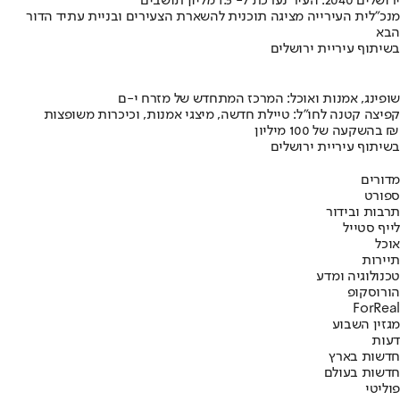
ירושלים 2040: העיר נערכת ל- 1.5 מליון תושבים
מנכ"לית העירייה מציגה תוכנית להשארת הצעירים ובניית עתיד הדור
הבא
בשיתוף עיריית ירושלים
שופינג, אמנות ואוכל: המרכז המתחדש של מזרח י-ם
קפיצה קטנה לחו"ל: טיילת חדשה, מיצגי אמנות, וכיכרות משופצות
בהשקעה של 100 מיליון ₪
בשיתוף עיריית ירושלים
מדורים
ספורט
תרבות ובידור
לייף סטייל
אוכל
תיירות
טכנולוגיה ומדע
הורוסקופ
ForReal
מגזין השבוע
דעות
חדשות בארץ
חדשות בעולם
פוליטי