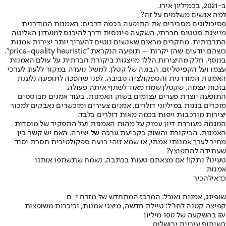
ב-2021, בכמיליון אירו.
למה אנשים משלמים על זה?
פסיכולוגים מסבירים את התופעה בכמה דרכים: האמנות המודרנית
מייצגת סטטוס חברתי, השקעה פיננסית ודרך להיכנס למועדון האליטה
התרבותית. מחקרים מראים שאנשים נוטים להעריך יותר יצירות אמנות
כשהם יודעים שהן יקרות – תופעה הנקראת "price-quality heuristic".
בנוסף, חלק מהיצירות הללו מייצגות ביקורת חברתית על עולם האמנות
עצמו ועל הקפיטליזם. הבננה של קטלן, למשל, נועדה במקור ללעוג לערכי
האמנות המודרנית והספקולציה סביבה, לפני שהפכה לתופעה נלעגת
בזכות עצמה, שקטלן שמח מאוד לשתף איתה פעולה.
התופעה יוצרת פערים עצומים בשוק האמנות. בעוד אמנים מבוססים
מוכרים בננות במיליוני דולרים, אמנים צעירים ומוכשרים נאבקים למכור
יצירות מורכבות ויפות בכמה מאות דולרים בלבד.
המגמה מעוררת דיון עמוק על מהות האמנות ועל התפקיד של מוסדות
האמנות, הביקורת והשוק בקביעת ערכה של יצירה. האם יש קשר בין
מחיר לערך אמנותי אמתי, או שמא זוהי בועה ספקולטיבית חסרת יסוד
שעתידה להתפוצץ?
טעינו? נתקן! אם מצאתם טעות בכתבה, נשמח שתשתפו אותנו
אמנות
כדאי
להכיר
שופינג, אמנות ואוכל: המרכז המתחדש של מזרח י-ם
קפיצה קטנה לחו"ל: טיילת חדשה, מיצגי אמנות, וכיכרות משופצות
בהשקעה של 100 מיליון ₪
בשיתוף עיריית ירושלים