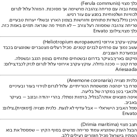
כלך מצוי (
Ferula communis
)
צמח גבוה עם פריחה צהובה מרשימה אך מסוכנת. המוהל עלול לגרום
לכוויות ושלפוחיות במגע עם עור רגיש.
היכן גדל?
בשדות פתוחים וחורשות בצפון הארץ ובשולי יערות טבעיים.
פריחה צהובה שמסווה רעל צורב – לא תמיד מה שנראה תמים באמת כזה.
כלך מצוי,צילום: Envato
עוקץ-עקרב אירופי (
Heliotropium europaeum
)
עשב נמוך עם פרחים לבנים קטנים. מכיל רעלים מצטברים שפוגעים בכבד
ובמערכת העצבים.
מיקום בארץ:
בעיקר בדרום ובשטחים פתוחים בצפון הנגב ובשפלה.
פרח קטן – סכנה גדולה. עוקץ עקרב אירופי עלול לגרום לנזק לכבד,צילום:
Ariesaada
כלנית מצויה (
Anemone coronaria
)
פרח בר יפהפה ממשפחת הנוריתיים. עלול לגרום לגירוי בעור ובעיניים
ולכאבי בטן במקרה של בליעה.
איפה מוצאים אותה?
בגליל, ברמות נפתלי, בהרי יהודה ובנגב – בעיקר
באביב.
סמל האביב הישראלי – אבל עדיף לא לגעת. כלנית מצויה (דַּמוּמִית),צילום:
Envato
חצב מצוי (
Drimia maritima
)
הבצל הענק שמוציא עמוד פריחה מרשים בסוף הקיץ – שמסמל את בוא
הסתיו בישראל מכיל חומרים רעילים ללב.