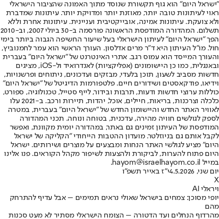
"ישראל היום" הוא גוף תקשורת שנוסד מתוך האמונה שהציבור הישראלי
ראוי לעיתונות טובה יותר, מאוזנת יותר ומדויקת יותר. עיתונות שמדברת
ולא צועקת. עיתונות אמינה, אובייקטיבית ועניינית. עיתונות אחרת וללא
תשלום. המהדורה המודפסת הראשונה פורסמה ב-30 ביולי 2007, וב-2010
הפך "ישראל היום" לעיתון הישראלי בעל שיעור החשיפה הגבוה ביותר בימי
חול. מו"ל העיתון היא ד"ר מרים אדלסון. העורך הראשי הוא עמר לחמנוביץ,
והעורך המייסד הוא עמוס רגב. אתרי האינטרנט של "ישראל היום" בעברית
ובאנגלית, כמו כן היישומונים (אפליקציות) לאנדרואיד ול-iOS, מציגים
חדשות מסביב לשעון, תוכן בלעדי, מבזקים ועדכונים, ניתוחים ופרשנויות,
וידיאו, פודקאסטים ושידורים חיים. פלטפורמות הדיגיטל של "ישראל היום"
כוללות ערוצי חדשות ודעות, תרבות ובידור, לייף סטייל, טכנולוגיה, ספורט,
כלכלה וצרכנות, בריאות, חיילים, אוכל, יהדות, תיירות ורכב. ב-2021 עלו
לאוויר האתר החדש והיישומון החדש של "ישראל היום" בעברית, במטרה
לספק לגולשים חוויה מהירה, עדכנית, בטוחה ונוחה. תכני המהדורה
המודפסת של העיתון זמינים גם באתר, במהדורה יומית מקוונת, ואפשר
לקבל אותם גם בניוזלטר. מועדון ההטבות הייחודי "הקליקה של ישראל
היום" מציע לגולשי האתר הנחות ומבצעים על מוצרים ושירותים. ישראל
היום פתוח להערות, לביקורת ולהצעות לשיפור מקהל הקוראים. פנו אלינו
במייל hayom@israelhayom.co.il.
יום שני, 4.5.2026
י"ז באייר תשפ"ו
X
ויראלי AI
יופי מסוכן: צמחים בישראל שאולי נראים תמימים – אבל עדיף להתרחק
מהם
מהרדוף הנחלים ועד הדטורה – הצומח הישראלי מסתיר לא מעט סכנות