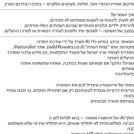
מיקום אופייני:
אזורי חוף, חולות, מצוקים וסלעים – במרכז ובדרום הארץ
איך נשמרים?
לא לגעת, לקטוף או לטעום מצמחים לא מזוהים.
להרחיק ילדים וכלבים מאזורים שבהם הצמחים האלו פורחים.
במצב של חשיפה – לשטוף מיד ולפנות לעזרה רפואית או למרכז הרעלים.
המאמר נכתב בסיוע כלי AI ונערך על ידי עורכת המדור.
מקורות: אתר "צמח השדה" (wildflowers.co.il), אתר iNaturalist,
המדריך לצמחי ארץ ישראל של משרד החקלאות, וכן מידע עדכני ממרכז
הרעלים הארצי.
טעינו? נתקן! אם מצאתם טעות בכתבה, נשמח שתשתפו אותנו
צמחים
כדאי
להכיר
הסוד של איינשטיין שיגדיל לכם את הפנסיה
הריבית דריבית עובדת לטובתכם רק אם תתחילו מוקדם. כך תבנו עתיד
בטוח
בשיתוף מנורה מבטחים
אל תישארו מאחור – בואו לגלות לאן ה-AI הולך
הבינה המלאכותית לא תחליף אנשים, היא תחליף את מי שלא משתמש
בה!