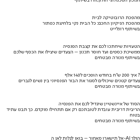
בשיתוף HIT,המכון הטכנולוגי חולון
מהפכת הרובוטיקה לבית
מהפכת הניקיון החכם: כל הבית נקי בלחיצת כפתור
בשיתוף רונלייט
הטעויות שיחתכו לכם את קצבת הפנסיה
ממשיכת כספים ועד חוסר תכנון – הצעדים שיצילו את הכסף שלכם
בשיתוף מנורה מבטחים
איך 200 ש"ח בחודש הופכים ל140 אלף ?
צעדים קטנים שיכולים לסגור את הבור הפנסיוני בין נשים לגברים
בשיתוף מנורה מבטחים
הסוד של איינשטיין שיגדיל לכם את הפנסיה
הריבית דריבית עובדת לטובתכם רק אם תתחילו מוקדם. כך תבנו עתיד
בטוח
בשיתוף מנורה מבטחים
אל תישארו מאחור – בואו לגלות לאן ה-AI הולך