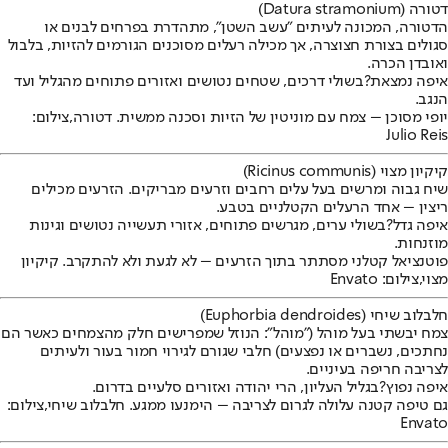
דטורה (
Datura stramonium
)
הדטורה, המכונה לעיתים "עשב השטן", מתהדרת בפרחים לבנים או
סגולים בצורת חצוצרה, אך מכילה רעלים מסוכנים הגורמים להזיות, בלבול
ואובדן הכרה.
איפה נמצאת?
בשולי דרכים, שטחים נטושים ואזורים פתוחים מהגליל ועד
הנגב.
יופי מסוכן – צמח עם מוניטין של הזיות וסכנה ממשית. דטורה,צילום:
Julio Reis
קיקיון מצוי (
Ricinus communis
)
שיח גבוה ומרשים בעל עלים רחבים וזרעים מבריקים. הזרעים מכילים
ריצין – אחד הרעלים הקטלניים בטבע.
איפה גדל?
בשולי ערים, מגרשים פתוחים, אזורי תעשייה נטושים וגינות
מוזנחות.
פוטנציאל קטלני מסתתר בתוך הזרעים – לא לגעת ולא להתקרב. קיקיון
מצוי,צילום: Envato
חלבלוב שיחי (
Euphorbia dendroides
)
צמח יבשתי בעל מוהל ("מוהל": הנוזל שמפרישים חלק מהצמחים כאשר הם
נחתכים, נשברים או נפצעים) חלבי שגורם לגירוי חמור בעור ולעיתים
לצריבה חריפה בעיניים.
איפה נפוץ?
בגליל העליון, הרי יהודה ואזורים סלעיים בדרום.
גם טיפה קטנה עלולה לגרום לצריבה – הימנעו ממגע. חלבלוב שיחי,צילום:
Envato