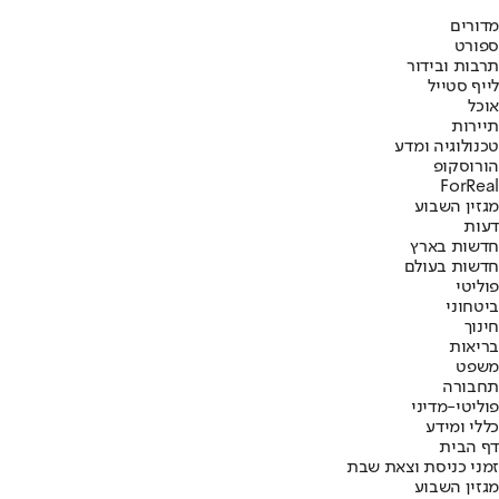
מדורים
ספורט
תרבות ובידור
לייף סטייל
אוכל
תיירות
טכנולוגיה ומדע
הורוסקופ
ForReal
מגזין השבוע
דעות
חדשות בארץ
חדשות בעולם
פוליטי
ביטחוני
חינוך
בריאות
משפט
תחבורה
פוליטי-מדיני
כללי ומידע
דף הבית
זמני כניסת וצאת שבת
מגזין השבוע