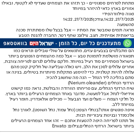
מתחת לפרחים ססגוניים • כך תזהו את הצמחים שעדיף לא לקטוף, ובאילו
אזורים בארץ כדאי להיזהר במיוחד
נאוה סילוורה
פידי
27/7/2025, 14:22
,עודכן
27/7/2025, 14:22
0
השמעה
מראה תמים שמבשר את הסתיו – אבל בבצל שלו מסתתרת סכנה
בריאותית אמיתית. חצב. צילום: שחף רטר, החברה להגנת הטבע
הם מתבלטים בצבעים עזים, מתנשאים על שולי שבילים ונראים כמו
תפאורה מושלמת לתמונת טבע – אבל כמה מהצמחים הנפוצים ביותר
בישראל מסתירים סוד רעיל במיוחד. חלקם עלולים לגרום לפריחה צורבת,
אחרים עלולים לסכן את הלב, ויש כאלה שבליעה של חלקיק קטן מהם
עלולה להיות קטלנית. כדי להימנע מתקלות מיותרות בטיולים, בגינה או
סתם בהליכה ליד הנחל – הנה מה שחשוב להכיר.
הרדוף הנחלים (
Nerium oleander
)
שיח הרדוף הנחלים, עם פריחתו הוורודה והבולטת, נראה כמו קישוט
אידיאלי לנחל. אבל למעשה, מדובר באחד הצמחים הרעילים ביותר בארץ.
כל חלקי הצמח – מעלים ועד הגבעול – מכילים אולאנדרין, חומר רעיל
במיוחד ללב.
איפה פוגשים אותו?
בנחלי הצפון (נחל עמוד, נחל השופט), לאורך נחל
אלכסנדר ובגינות ציבוריות רבות.
אל תתנו לפריחה היפה להטעות אתכם – זהו אחד הצמחים הרעילים
ביותר בישראל. הרדוף הנחלים,צילום: Envato