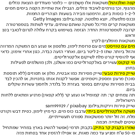
קפה ואלכוהול:
משקאות אלו מְשַתְנים – כלומר מעודדים הוצאת נוזלים
מהגוף, וכך גורמים לאיבוד נוזלים. הגבילו את שתיית הקפה בימים חמים
ל-1-2 כוסות ביום, והימנעו מבירה בשעות הצהריים החמות.
נכנס מלמעלה, יוצא מלמטה. קפה,צילום: Getty Images
משקאות קרים מדי:
כל משקה שאתם שותים, עדיף לשתות בטמפרטורה
קרובה לטמפרטורת החדר. הגזמה בשימוש בקרח עלולה לגרום לכאבי בטן
וראש.
משקאות מומלצים לקיץ
מים עם טוויסט:
מים עם פרוסת לימון, מלפפון או נענע הם המשקה המרווה
והזול ביותר. שתו 2-3 ליטר ביום, ואחרי הזעה כבדה, כגון אחרי אימון, כדאי
אף להוסיף קורט מלח לשיקום אלקטרוליטים.
מי קוקוס:
עשירים באלקטרוליטים כמו אשלגן, ולכן מושלמים לפעילות
בחוץ.
שייק פירות טבעי:
שייק מפירות כמו אבטיח, מלון או תפוזים (ללא תוספת
סוכר) מרענן ומספק ויטמינים. אפשר לקנות אותו בחנויות, או להכין לבד
בבית מפירות שקניתם בסופר בעזרת כל בלנדר, ולחסוך עשרות שקלים
ביום.
תה צמחים קר: תה קמומיל או נענע קר (ללא קפאין) מרגיע ומתאים ללחות
הישראלית.
שייק פירות וירקות,צילום: sam99929 / pixabay
משקה אלקטרוליטים ביתי:
ערבבו כוס מים, כף מיץ לימון, כפית דבש וקורט
מלח. זה זול יותר ממשקאות ספורט תעשייתיים.
טיפים לשתייה חכמה
שמרו בקבוק קר בתיק:
בקבוק תרמי (אפשר להשיג בארץ במחיר שמתחיל
מ-50 ש"ח ומגיע עד כמה מאות, או אפילו להזמין אחד בפחות מזה