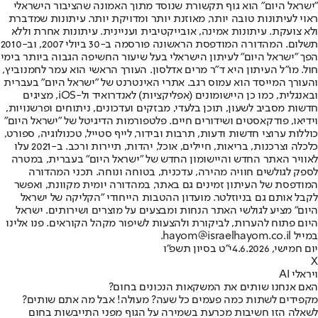
"ישראל היום" הוא גוף תקשורת שנוסד מתוך האמונה שהציבור הישראלי
ראוי לעיתונות טובה יותר, מאוזנת יותר ומדויקת יותר. עיתונות שמדברת
ולא צועקת. עיתונות אמינה, אובייקטיבית ועניינית. עיתונות אחרת וללא
תשלום. המהדורה המודפסת הראשונה פורסמה ב-30 ביולי 2007, וב-2010
הפך "ישראל היום" לעיתון הישראלי בעל שיעור החשיפה הגבוה ביותר בימי
חול. מו"ל העיתון היא ד"ר מרים אדלסון. העורך הראשי הוא עמר לחמנוביץ,
והעורך המייסד הוא עמוס רגב. אתרי האינטרנט של "ישראל היום" בעברית
ובאנגלית, כמו כן היישומונים (אפליקציות) לאנדרואיד ול-iOS, מציגים
חדשות מסביב לשעון, תוכן בלעדי, מבזקים ועדכונים, ניתוחים ופרשנויות,
וידיאו, פודקאסטים ושידורים חיים. פלטפורמות הדיגיטל של "ישראל היום"
כוללות ערוצי חדשות ודעות, תרבות ובידור, לייף סטייל, טכנולוגיה, ספורט,
כלכלה וצרכנות, בריאות, חיילים, אוכל, יהדות, תיירות ורכב. ב-2021 עלו
לאוויר האתר החדש והיישומון החדש של "ישראל היום" בעברית, במטרה
לספק לגולשים חוויה מהירה, עדכנית, בטוחה ונוחה. תכני המהדורה
המודפסת של העיתון זמינים גם באתר, במהדורה יומית מקוונת, ואפשר
לקבל אותם גם בניוזלטר. מועדון ההטבות הייחודי "הקליקה של ישראל
היום" מציע לגולשי האתר הנחות ומבצעים על מוצרים ושירותים. ישראל
היום פתוח להערות, לביקורת ולהצעות לשיפור מקהל הקוראים. פנו אלינו
במייל hayom@israelhayom.co.il.
יום חמישי, 4.6.2026
י"ט בסיון תשפ"ו
X
ויראלי AI
האם אנחנו שותים את המשקאות הנכונים בחום?
מקפידים לשתות כמה פעמים כל שעה? מעולה! אבל מה אתם שותים?
לשאלה הזו חשיבות מכרעת בשמירה על הגוף מפני התייבשות בחום