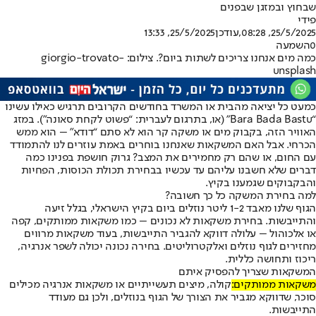
שבחוץ ובמזגן שבפנים
פידי
25/5/2025, 08:28
,עודכן
25/5/2025, 13:33
0
השמעה
כמה מים אנחנו צריכים לשתות ביום?. צילום: giorgio-trovato-
unsplash
כמעט כל יציאה מהבית או המשרד בחודשים הקרובים תרגיש כאילו עשינו
“
Bara Bada Bastu
” (או, בתרגום לעברית: “פשוט לקחת סאונה”). במזג
האוויר הזה, בקבוק מים או משקה קר הוא לא סתם “דודא” – הוא ממש
הכרחי. אבל האם המשקאות שאנחנו בוחרים באמת עוזרים לנו להתמודד
עם החום, או שהם רק מחמירים את המצב? גרוק חושפת בפנינו כמה
דברים שלא חשבנו עליהם עד עכשיו בבחירת תכולת הכוסות, הפחיות
והבקבוקים שגמענו בקיץ.
למה בחירת המשקה כל כך חשובה?
הגוף שלנו מאבד 1-2 ליטר נוזלים ביום בקיץ הישראלי, בגלל זיעה
והתייבשות. בחירת משקאות לא נכונים – כמו משקאות ממותקים, קפה
או אלכוהול – עלולה דווקא להגביר התייבשות, בעוד משקאות מרווים
מחזירים לגוף נוזלים ואלקטרוליטים. בחירה נכונה יכולה לשפר אנרגיה,
ריכוז ותחושה כללית.
המשקאות שצריך להפסיק איתם
משקאות ממותקים:
קולה, מיצים תעשייתיים או משקאות אנרגיה מכילים
סוכר, שדווקא מגביר את הצורך של הגוף בנוזלים, ולכן גם מעודד
התייבשות.