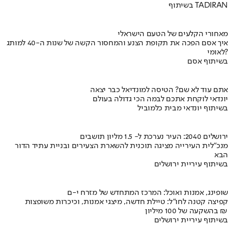
בשיתוף TADIRAN
מאחורי הקלעים של הטעם הישראלי
איך אסם הפכה את תקופת הצנע והמחסור הקשה של שנות ה-40 למותג
לאומי?
בשיתוף אסם
אתם עוד לא שם? הטיסה למונדיאל כבר יצאה
יונדאי לוקחת אתכם לבמה הכי גדולה בעולם
בשיתוף יונדאי מבית כלמוביל
ירושלים 2040: העיר נערכת ל- 1.5 מליון תושבים
מנכ"לית העירייה מציגה תוכנית להשארת הצעירים ובניית עתיד הדור
הבא
בשיתוף עיריית ירושלים
שופינג, אמנות ואוכל: המרכז המתחדש של מזרח י-ם
קפיצה קטנה לחו"ל: טיילת חדשה, מיצגי אמנות, וכיכרות משופצות
בהשקעה של 100 מיליון ₪
בשיתוף עיריית ירושלים