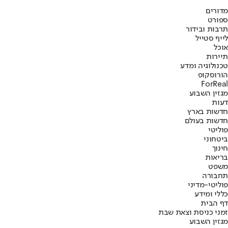
מדורים
ספורט
תרבות ובידור
לייף סטייל
אוכל
תיירות
טכנולוגיה ומדע
הורוסקופ
ForReal
מגזין השבוע
דעות
חדשות בארץ
חדשות בעולם
פוליטי
ביטחוני
חינוך
בריאות
משפט
תחבורה
פוליטי-מדיני
כללי ומידע
דף הבית
זמני כניסת וצאת שבת
מגזין השבוע