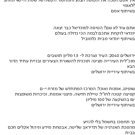
איך אסם הפכה את תקופת הצנע והמחסור הקשה של שנות ה-40 למותג
לאומי?
בשיתוף אסם
אתם עוד לא שם? הטיסה למונדיאל כבר יצאה
יונדאי לוקחת אתכם לבמה הכי גדולה בעולם
בשיתוף יונדאי מבית כלמוביל
ירושלים 2040: העיר נערכת ל- 1.5 מליון תושבים
מנכ"לית העירייה מציגה תוכנית להשארת הצעירים ובניית עתיד הדור
הבא
בשיתוף עיריית ירושלים
שופינג, אמנות ואוכל: המרכז המתחדש של מזרח י-ם
קפיצה קטנה לחו"ל: טיילת חדשה, מיצגי אמנות, וכיכרות משופצות
בהשקעה של 100 מיליון ₪
בשיתוף עיריית ירושלים
כך תחסכו בחשמל בלי להזיע
מהפכת האנרגיה של תדיראן: שליטה, אבטחת מידע וניהול אקלים חכם
בבית