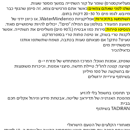
מעליאקספרס) שומר על קור השתייה במשך מספר שעות.
שתו לפני שאתם צמאים:
כאשר אתם מרגישים צמא, זה סימן שהגוף כבר
מיובש. לגמו מים כל 20-30 דקות בחום.
השתמשו בתזכורות:
אפליקציות כמו
WaterMinder
, או כיוון ידני של
השעון המעורר בטלפון עם המילה "מים!", יכולים להיות שימושיים מאוד.
הוסיפו פירות:
פירות כמו אבטיח (90% מים) משלימים את השתייה. אפשר
לקנות טרי בשוק, או טיפה פחות טרי בסופרמרקט.
טעינו? נתקן! אם מצאתם טעות בכתבה, נשמח שתשתפו אותנו
מים
שתיית מים
כדאי
להכיר
שופינג, אמנות ואוכל: המרכז המתחדש של מזרח י-ם
קפיצה קטנה לחו"ל: טיילת חדשה, מיצגי אמנות, וכיכרות משופצות
בהשקעה של 100 מיליון ₪
בשיתוף עיריית ירושלים
כך תחסכו בחשמל בלי להזיע
מהפכת האנרגיה של תדיראן: שליטה, אבטחת מידע וניהול אקלים חכם
בבית
בשיתוף TADIRAN
מאחורי הקלעים של הטעם הישראלי