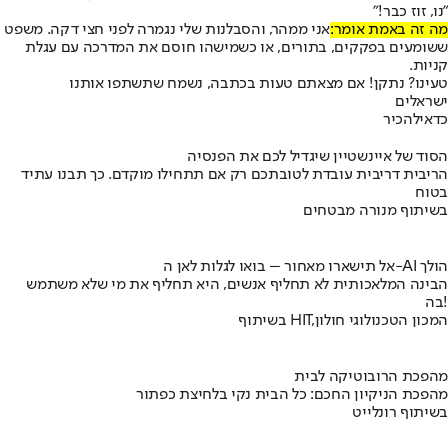
"נו, זוז כבר!"
מה זה באמת אומר:
אני ממהר, והסבלנות שלי נגמרה לפני חצי דקה. משפט
ששומעים בפקקים, בתורים, או כשמישהו חוסם את המדרכה עם עגלת
קניות.
טעינו? נתקן! אם מצאתם טעות בכתבה, נשמח שתשתפו אותנו
ישראלים
כדאי
להכיר
הסוד של איינשטיין שיגדיל לכם את הפנסיה
הריבית דריבית עובדת לטובתכם רק אם תתחילו מוקדם. כך תבנו עתיד
בטוח
בשיתוף מנורה מבטחים
אל תישארו מאחור – בואו לגלות לאן ה-AI הולך
הבינה המלאכותית לא תחליף אנשים, היא תחליף את מי שלא משתמש
בה!
בשיתוף HIT,המכון הטכנולוגי חולון
מהפכת הרובוטיקה לבית
מהפכת הניקיון החכם: כל הבית נקי בלחיצת כפתור
בשיתוף רונלייט