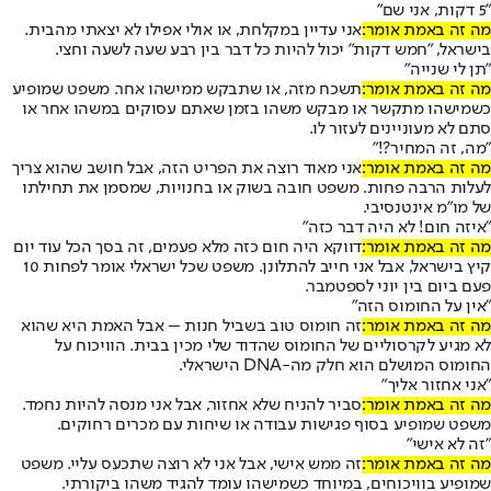
"5 דקות, אני שם"
מה זה באמת אומר:
אני עדיין במקלחת, או אולי אפילו לא יצאתי מהבית.
בישראל, "חמש דקות" יכול להיות כל דבר בין רבע שעה לשעה וחצי.
"תן לי שנייה"
מה זה באמת אומר:
תשכח מזה, או שתבקש ממישהו אחר. משפט שמופיע
כשמישהו מתקשר או מבקש משהו בזמן שאתם עסוקים במשהו אחר או
סתם לא מעוניינים לעזור לו.
"מה, זה המחיר?!"
מה זה באמת אומר:
אני מאוד רוצה את הפריט הזה, אבל חושב שהוא צריך
לעלות הרבה פחות. משפט חובה בשוק או בחנויות, שמסמן את תחילתו
של מו"מ אינטנסיבי.
"איזה חום! לא היה דבר כזה"
מה זה באמת אומר:
דווקא היה חום כזה מלא פעמים, זה בסך הכל עוד יום
קיץ בישראל, אבל אני חייב להתלונן. משפט שכל ישראלי אומר לפחות 10
פעם ביום בין יוני לספטמבר.
"אין על החומוס הזה"
מה זה באמת אומר:
זה חומוס טוב בשביל חנות – אבל האמת היא שהוא
לא מגיע לקרסוליים של החומוס שהדוד שלי מכין בבית. הוויכוח על
החומוס המושלם הוא חלק מה-DNA הישראלי.
"אני אחזור אליך"
מה זה באמת אומר:
סביר להניח שלא אחזור, אבל אני מנסה להיות נחמד.
משפט שמופיע בסוף פגישות עבודה או שיחות עם מכרים רחוקים.
"זה לא אישי"
מה זה באמת אומר:
זה ממש אישי, אבל אני לא רוצה שתכעס עליי. משפט
שמופיע בוויכוחים, במיוחד כשמישהו עומד להגיד משהו ביקורתי.