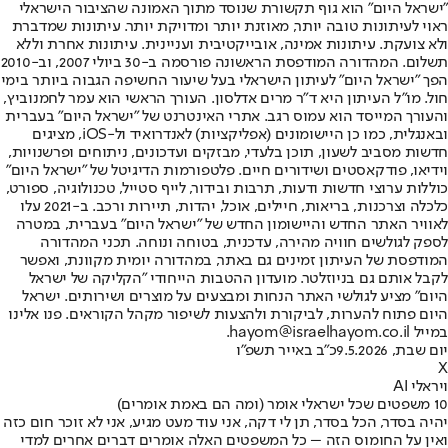
"ישראל היום" הוא גוף תקשורת שנוסד מתוך האמונה שהציבור הישראלי
ראוי לעיתונות טובה יותר, מאוזנת יותר ומדויקת יותר. עיתונות שמדברת
ולא צועקת. עיתונות אמינה, אובייקטיבית ועניינית. עיתונות אחרת וללא
תשלום. המהדורה המודפסת הראשונה פורסמה ב-30 ביולי 2007, וב-2010
הפך "ישראל היום" לעיתון הישראלי בעל שיעור החשיפה הגבוה ביותר בימי
חול. מו"ל העיתון היא ד"ר מרים אדלסון. העורך הראשי הוא עמר לחמנוביץ,
והעורך המייסד הוא עמוס רגב. אתרי האינטרנט של "ישראל היום" בעברית
ובאנגלית, כמו כן היישומונים (אפליקציות) לאנדרואיד ול-iOS, מציגים
חדשות מסביב לשעון, תוכן בלעדי, מבזקים ועדכונים, ניתוחים ופרשנויות,
וידיאו, פודקאסטים ושידורים חיים. פלטפורמות הדיגיטל של "ישראל היום"
כוללות ערוצי חדשות ודעות, תרבות ובידור, לייף סטייל, טכנולוגיה, ספורט,
כלכלה וצרכנות, בריאות, חיילים, אוכל, יהדות, תיירות ורכב. ב-2021 עלו
לאוויר האתר החדש והיישומון החדש של "ישראל היום" בעברית, במטרה
לספק לגולשים חוויה מהירה, עדכנית, בטוחה ונוחה. תכני המהדורה
המודפסת של העיתון זמינים גם באתר, במהדורה יומית מקוונת, ואפשר
לקבל אותם גם בניוזלטר. מועדון ההטבות הייחודי "הקליקה של ישראל
היום" מציע לגולשי האתר הנחות ומבצעים על מוצרים ושירותים. ישראל
היום פתוח להערות, לביקורת ולהצעות לשיפור מקהל הקוראים. פנו אלינו
במייל hayom@israelhayom.co.il.
יום שבת, 9.5.2026
כ"ב באייר תשפ"ו
X
ויראלי AI
10 משפטים שכל ישראלי אומר (ומה הם באמת אומרים)
יהיה בסדר, הכל בסדר, תן לי דקה, אני עוד מעט מגיע, אני לא זוכר חום כזה
ואין על החומוס הזה – כל המשפטים האלה אומרים דברים אחרים למדי