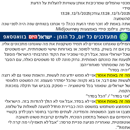
מכפי שהמלים שמרכיבות אותן עשויות להעלות על הדעת
פידי
12/5/2025, 13:28
,עודכן
12/5/2025, 13:28
0
השמעה
אתה באמת לא זוכר מתי הזעת ככה? כי אנחנו בטוחים שזה היה לפני שנה
בדיוק. צילום: פידי באמצעות Midjourney
המילים שאנחנו אומרים לא תמיד משקפות את מה שאנחנו מתכוונים אליו.
בין אם זה בשוק, בתור לסופר, או בארוחת שישי משפחתית, יש משפטים
שכל ישראלי אומר, אבל רק מי שמכיר את הקוד התרבותי הישראלי מסוגל
לפענח את כוונתם האמתית. גרוק מונה לנו 10 משפטים כאלה, עם הסבר
על מה שמסתתר מאחוריהם:
"יהיה בסדר"
מה זה באמת אומר:
אני לא ממש יודע מה לעשות, והאמת שאני גם לא רוצה
לעשות שום דבר, אז בוא נקווה שהכל יסתדר מעצמו. זה המשפט הלאומי
של ישראלים, שנאמר בכל סיטואציה – מפקק בכביש ועד תקלה במכונת
הקפה.
"אני בסדר” / "הכל בסדר"
מה זה באמת אומר:
אני לא בסדר, אבל אני לא הולך להודות בזה. הישראלי
הממוצע משתמש במשפט הזה כברירת מחדל למענה לשאלות על שלומו,
מצבו או מצב המשפחה והמדינה. לעתים מדובר בחוסר רצון לדון בקשיי
היומיום עם השואל בתזמון הנוכחי, ולעתים קרובות פשוט תשובה
אוטומטית, שאחריה מגיעה פניית פרסה: “אבל לא תאמין/י מה קרה לי
אתמול".