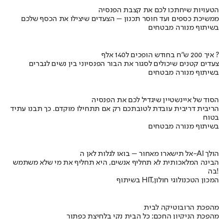
הטעויות שיחתכו לכם את קצבת הפנסיה
ממשיכת כספים ועד חוסר תכנון – הצעדים שיצילו את הכסף שלכם
בשיתוף מנורה מבטחים
איך 200 ש"ח בחודש הופכים ל140 אלף ?
צעדים קטנים שיכולים לסגור את הבור הפנסיוני בין נשים לגברים
בשיתוף מנורה מבטחים
הסוד של איינשטיין שיגדיל לכם את הפנסיה
הריבית דריבית עובדת לטובתכם רק אם תתחילו מוקדם. כך תבנו עתיד
בטוח
בשיתוף מנורה מבטחים
אל תישארו מאחור – בואו לגלות לאן ה-AI הולך
הבינה המלאכותית לא תחליף אנשים, היא תחליף את מי שלא משתמש
בה!
בשיתוף HIT,המכון הטכנולוגי חולון
מהפכת הרובוטיקה לבית
מהפכת הניקיון החכם: כל הבית נקי בלחיצת כפתור