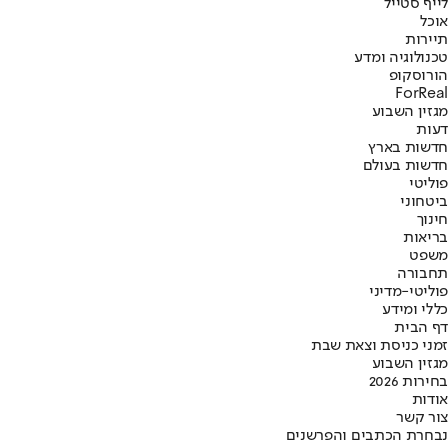
לייף סטייל
אוכל
תיירות
טכנולוגיה ומדע
הורוסקופ
ForReal
מגזין השבוע
דעות
חדשות בארץ
חדשות בעולם
פוליטי
ביטחוני
חינוך
בריאות
משפט
תחבורה
פוליטי-מדיני
כללי ומידע
דף הבית
זמני כניסת וצאת שבת
מגזין השבוע
בחירות 2026
אודות
צור קשר
נבחרת הכתבים והפרשנים