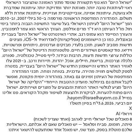
"ישראל היום" הוא גוף תקשורת שנוסד מתוך האמונה שהציבור הישראלי
ראוי לעיתונות טובה יותר, מאוזנת יותר ומדויקת יותר. עיתונות שמדברת
ולא צועקת. עיתונות אמינה, אובייקטיבית ועניינית. עיתונות אחרת וללא
תשלום. המהדורה המודפסת הראשונה פורסמה ב-30 ביולי 2007, וב-2010
הפך "ישראל היום" לעיתון הישראלי בעל שיעור החשיפה הגבוה ביותר בימי
חול. מו"ל העיתון היא ד"ר מרים אדלסון. העורך הראשי הוא עמר לחמנוביץ,
והעורך המייסד הוא עמוס רגב. אתרי האינטרנט של "ישראל היום" בעברית
ובאנגלית, כמו כן היישומונים (אפליקציות) לאנדרואיד ול-iOS, מציגים
חדשות מסביב לשעון, תוכן בלעדי, מבזקים ועדכונים, ניתוחים ופרשנויות,
וידיאו, פודקאסטים ושידורים חיים. פלטפורמות הדיגיטל של "ישראל היום"
כוללות ערוצי חדשות ודעות, תרבות ובידור, לייף סטייל, טכנולוגיה, ספורט,
כלכלה וצרכנות, בריאות, חיילים, אוכל, יהדות, תיירות ורכב. ב-2021 עלו
לאוויר האתר החדש והיישומון החדש של "ישראל היום" בעברית, במטרה
לספק לגולשים חוויה מהירה, עדכנית, בטוחה ונוחה. תכני המהדורה
המודפסת של העיתון זמינים גם באתר, במהדורה יומית מקוונת, ואפשר
לקבל אותם גם בניוזלטר. מועדון ההטבות הייחודי "הקליקה של ישראל
היום" מציע לגולשי האתר הנחות ומבצעים על מוצרים ושירותים. ישראל
היום פתוח להערות, לביקורת ולהצעות לשיפור מקהל הקוראים. פנו אלינו
במייל hayom@israelhayom.co.il.
יום רביעי, 3.6.2026
י"ח בסיון תשפ"ו
X
ויראלי AI
8 מאכלים שכל ישראלי חייב לאהוב (ואחד שצריך לשכוח)
פיתה, חומוס, סביח ופלאפל – יש מאכלים שאם לא אכלתם, הישראליות
שלכם מוטלת בספק. מצד שני, יש מאכל אחד שמתעקש להישאר איתנו