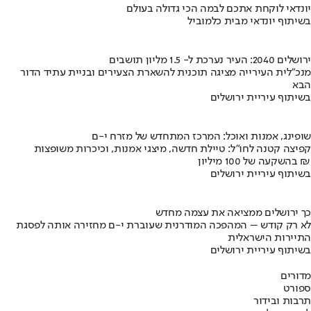
יונדאי לוקחת אתכם לבמה הכי גדולה בעולם
בשיתוף יונדאי מבית כלמוביל
ירושלים 2040: העיר נערכת ל- 1.5 מליון תושבים
מנכ"לית העירייה מציגה תוכנית להשארת הצעירים ובניית עתיד הדור
הבא
בשיתוף עיריית ירושלים
שופינג, אמנות ואוכל: המרכז המתחדש של מזרח י-ם
קפיצה קטנה לחו"ל: טיילת חדשה, מיצגי אמנות, וכיכרות משופצות
בהשקעה של 100 מיליון ₪
בשיתוף עיריית ירושלים
כך ירושלים ממציאה את עצמה מחדש
לא רק קודש – המהפכה המודרנית שעוברת י-ם מחזירה אותה לפסגת
התיירות הישראלית
בשיתוף עיריית ירושלים
מדורים
ספורט
תרבות ובידור