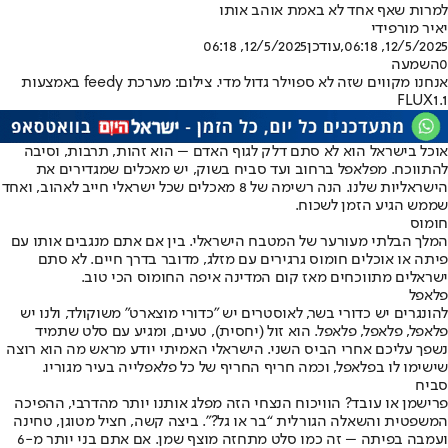
למרות שאף אחד לא באמת אוהב אותו
יאיר מור
פידי
12/5/2025, 06:18
,עודכן
12/5/2025, 06:18
0
השמעה
אנחנו מקווים שזה לא ספוילר גדול מדי. צילום: מערכת feedy באמצעות
FLUX1.1
אוכל בישראל הוא לא סתם דלק לגוף האדם – הוא זהות, תרבות, וסיבה
להתווכח. מפלאפל ברחוב ועד סביח בשוק, יש מאכלים שמגדירים את
הישראליות שלנו. הנה רשימה של 8 מאכלים שכל ישראלי חייב לאהוב, ואחד
שממש הגיע הזמן לשכוח.
חומוס
המלך הבלתי מעורער של המטבח הישראלי. בין אם אתם מנגבים אותו עם
פיתה או אוכלים חומוס גרגירים עם מזלג, מדובר בדרך חיים. לא סתם
ישראלים מתווכחים מאז קום המדינה איפה החומוס הכי טוב.
פלאפל
להונגרים יש כדורי בשר, לאוסטרים יש "כדורי מוצארט" משוקולד, ולנו יש
פלאפל, פלאפל, פלאפל. הוא זול (יחסית), טעים, ומגיע עם סלט שתמיד
נשפך עליכם אחרי הביס השני. הישראלי האמיתי יודע מראש מה הוא רוצה
שישימו לו בפלאפל, וכמה חריף החריף של כל פלאפלייה בעיר מגוריו.
סביח
פרישמן או עובד? הוויכוח הנצחי הזה מפלג אותנו יותר מהדרבי, ההפיכה
המשפטית והשאלה הגורלית “בר או גל?”. ביצה קשה, חציל מטוגן, טחינה
ועמבה בפיתה – זה כמו סלט מתחזה מוצף שמן. אם אתם בני יותר מ-6