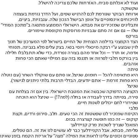
ועוד לא אכלתם סביח, האזרחות שלכם צריכה להישלל.
שקשוקה
ארוחת הבוקר שגורמת לכם להרגיש שפים, ועל הדרך גורמת בעצמה
לוויכוחים אינסופיים על אופן הבישול הנכון שלה. עגבניות, ביצים,
ותבלינים שמזכירים את סבתא. הישראלי הממוצע מתגאה ב"מתכון הסודי"
שלו – גם אם זה סתם עגבניות מרוסקות מקופסת שימורים.
בורקס
הצד הקמצני בדילמה הנצחית של החיים בישראל לפי המערכון של חנוך
לוין שבוצע ע"י רבקה מיכאלי ויוסי בנאי. בצק עלים מלא בגבינה, תפוחי
אדמה, או תרד – וכל אחד מהם בצורה נפרדת, כדי שלא תתבלבלו חלילה
בין בורקס חלבי לפרווה או תנגסו בזה עם המילוי שאתם הכי פחות
אוהבים.
פיתה
היא מתאימה להכל – חומוס, שניצל, או סתם עם שוקולד השחר (עם נוטלה
היא פחות זורמת – אתם יודעים, הבדלי תרבות בלתי ניתנים לגישור).
שניצל
הקציצה הדפוקה שכבשה את המטבח הישראלי. בין אם זה בצלחת עם
פירה, בפיתה בדרך לעבודה או בחלה (למה?!) – שניצל הוא הוכחה
שפירורי לחם יכולים לשנות חיים.
מלבי
הקינוח שמזכיר לנו שפשטות זה הכי טעים. חלב, סירופ ורדים, וקצת
קוקוס – זה כמו חופשה קצרצרה בכוס.
המאכל שצריך לשכוח: מרק קניידלעך
סליחה, סבתא, אבל הקניידלעך כבר לא עושים לנו את זה. הם טפלים,
ספוגיים וכופים עלינו לראות את המילה "מצה" על אריזת הקמח בזמן שאינו