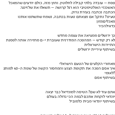
פסח – עובדה בלתי קבילה לחלוטין. וחוץ מזה, כולם יודעים שהמאכל
האשכנזי האולטימטיבי הוא רגל קרושה – תשאלו את שלזינגר.
הכתבה נכתבה בעזרת גרוק.
טעינו? נתקן! אם מצאתם טעות בכתבה, נשמח שתשתפו אותנו
מאכלים
מזון
כדאי
להכיר
כך ירושלים ממציאה את עצמה מחדש
לא רק קודש – המהפכה המודרנית שעוברת י-ם מחזירה אותה לפסגת
התיירות הישראלית
בשיתוף עיריית ירושלים
מאחורי הקלעים של הטעם הישראלי
איך אסם הפכה את תקופת הצנע והמחסור הקשה של שנות ה-40 למותג
לאומי?
בשיתוף אסם
אתם עוד לא שם? הטיסה למונדיאל כבר יצאה
יונדאי לוקחת אתכם לבמה הכי גדולה בעולם
בשיתוף יונדאי מבית כלמוביל