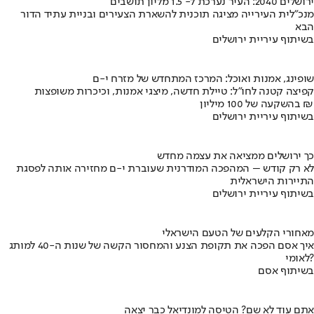
ירושלים 2040: העיר נערכת ל- 1.5 מליון תושבים
מנכ"לית העירייה מציגה תוכנית להשארת הצעירים ובניית עתיד הדור
הבא
בשיתוף עיריית ירושלים
שופינג, אמנות ואוכל: המרכז המתחדש של מזרח י-ם
קפיצה קטנה לחו"ל: טיילת חדשה, מיצגי אמנות, וכיכרות משופצות
בהשקעה של 100 מיליון ₪
בשיתוף עיריית ירושלים
כך ירושלים ממציאה את עצמה מחדש
לא רק קודש – המהפכה המודרנית שעוברת י-ם מחזירה אותה לפסגת
התיירות הישראלית
בשיתוף עיריית ירושלים
מאחורי הקלעים של הטעם הישראלי
איך אסם הפכה את תקופת הצנע והמחסור הקשה של שנות ה-40 למותג
לאומי?
בשיתוף אסם
אתם עוד לא שם? הטיסה למונדיאל כבר יצאה