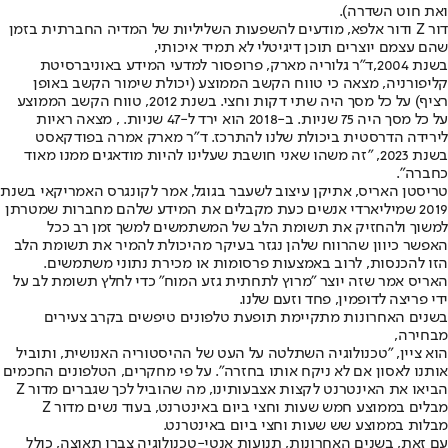
ואת חוט השדרה).
דור Z ודור אלפא, מודעים להשפעות השליליות של המדיה החברתית בזמן
שהם עצמם יוצרים תוכן דיגיטלי לא תמיד איכותי,
בשנת 2004,
ד"ר גלוריה מארק, פרופסור למדעי המידע באוניברסיטת
קליפורניה
, מצאה כי טווח הקשב הממוצע (יכולת שימור הקשב באופן
רציף) על כל מסך היה שתי דקות וחצי. בשנת 2012, טווח הקשב הממוצע
על כל מסך היה 75 שניות. ב-2018 הוא ירד ל-47 שניות. , מצאה ראיות
לירידה הדרסטית ביכולת שלנו להתרכז. ד"ר מארק אמרה בפודקאסט
בשנת 2023, "זה משהו שאני חושבת שעלינו להיות מודאגים ממנו מאוד
כחברה".
טריסטן האריס
, אתיקן עיצוב לשעבר בגוגל, אמר לקונגרס האמריקאי בשנת
2019 שמיליארדי אנשים כעת מקבלים את המידע שלהם מחברות שמטרתן
למשוך ולהחזיק את תשומת הלב של המשתמשים למשך זמן רב ככל
האפשר כיוון שהרווח שלהן נגזר בעיקר מהיכולת להמיר את תשומת הלב
הזו להכנסות, לרוב באמצעות פרסומות או מכירת נתוני משתמשים.
האריס אמר שזה יוצר "מרוץ לתחתית גזע המוח" כדי לחלץ תשומת לב על
ידי פריצה לדופמין, פחד וזעם שלנו.
בשנים האחרונות מתקיימת תופעת טלפונים טיפשים בקרב צעירים
מבחירה,
הוא ציין, "טכנולוגיה השתלטה על העט של ההיסטוריה האנושית, ותוביל
אותנו לאסון אם לא ניקח אותו בחזרה". על פי מחקרים, הטלפונים החכמים
הביאו את האינטרנט לקצות אצבעותינו, מה שהוביל לכך שגברים מדור Z
מבלים בממוצע חמש שעות וחצי ביום באינטרנט, בעוד נשים מדור Z
מבלות בממוצע שש שעות וחצי ביום באינטרנט.
עם זאת, בשנים האחרונות, תנועות אנטי-טכנולוגיה צברו תאוצה, כולל