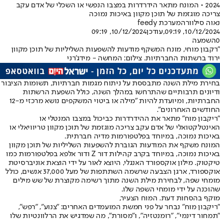
2024 • המונח מתאר הידרדרות במצבו הנפשי או השכלי של אדם עקב
צריכה מוגזמת של תוכן מקוון באיכות נמוכה
נאוה סילוורה
מערכת feedy
10/12/2024, 09:19
,עודכן
10/12/2024, 09:19
0
השמעה
"רקבון מוחי, מונח המשקף מודעות להשפעות השליליות של תוכן מקוון
ירוד ברשתות החברתיות. צילום: המחשה - מידג'רני
בחירת מילת השנה מתבססת על ניתוח מגמות חברתיות, תשומות הציבור
ודיונים תרבותיים שהתרחשו במהלך השנה, כולל השפעת הרשתות
החברתיות, ומיועדת להיות "מילה או ביטוי המשקפים נושא מרכזי מ-12
החודשים האחרונים".
"ריקבון מוח" מתאר את ההידרדרות כביכול במצבו המנטלי או
האינטלקטואלי של אדם עקב צריכה מוגזמת של תוכן מקוון טריוויאלי או
באיכות נמוכה, במיוחד בפלטפורמות מדיה חברתית.
המונח משקף את המודעות הגוברת להשפעות השליליות של תוכן מקוון
באיכות נמוכה, במיוחד בקרב קהילות דור Z ודור אלפא בפלטפורמות כמו
טיקטוק. מילון אוקספורד האנגלי, היוצא לאור על ידי הוצאת אוניברסיטת
אוקספורד, ארגן הצבעה שרשמה השתתפות של מעל 37,000 אנשים, כולל
מומחי שפה, לבחירת מילת השנה מתוך רשימה מקוצרת של שש מילים
שהוכנה על ידי מומחי השפה שלו.
מוקף בהסחות דעת. המוח הצעיר,
"ריקבון מוח" נבחר על פני חמשת המועמדים האחרים: "צנוע", "רפש",
"תמחור דינמי", "רומנטזיה", ו"מסורת", מה שמדגיש את הרלוונטיות שלו