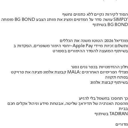
הסוד לקירות נקיים ללא כתמים נחשף
מומחה BG BOND עושה סדר על המדפים ומציג את מותג הצבע SIMPLY
בשיתוף BG BOND
מונדיאל 2026: הטוטו משנה את הכללים
יחסי הימור משופרים, הפקדות ב-Apple Pay ותשלום זכיות מיידי
בשיתוף המועצה להסדר ההימורים בספורט
חלון ההזדמנויות בכפר גנים נסגר
קבוצת אלמוג מציגה את פרויקט MALA: מגדלי הפרימיום האחרונים
בפתח תקווה
בשיתוף קבוצת אלמוג
כך תחסכו בחשמל בלי להזיע
מהפכת האנרגיה של תדיראן: שליטה, אבטחת מידע וניהול אקלים חכם
בבית
בשיתוף TADIRAN
מדורים