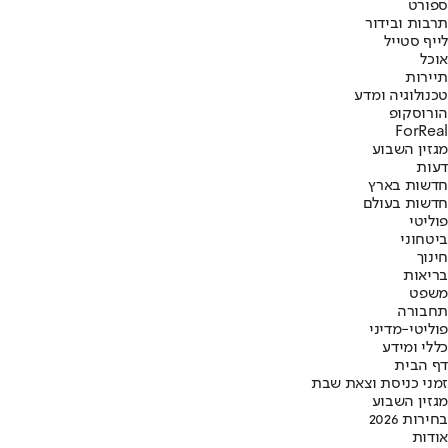
ספורט
תרבות ובידור
לייף סטייל
אוכל
תיירות
טכנולוגיה ומדע
הורוסקופ
ForReal
מגזין השבוע
דעות
חדשות בארץ
חדשות בעולם
פוליטי
ביטחוני
חינוך
בריאות
משפט
תחבורה
פוליטי-מדיני
כללי ומידע
דף הבית
זמני כניסת וצאת שבת
מגזין השבוע
בחירות 2026
אודות