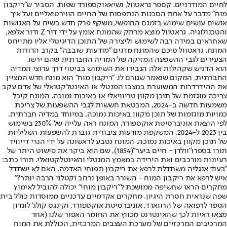
לחיים המודרניים. קספר גראטוול, נשיא
אוקספורד שפות
, הסביר ש"ריקבון
מוח" מדבר על אחת הסכנות הנתפסות של החיים הווירטואליים ועל איך
אנשים עושים שימוש בזמנם החופשי, משקף פרק חדש בשיח על האנושות
והטכנולוגיה. גראטוול מוצא מרתק שהמונח אומץ על ידי דור Z ודור אלפא,
שאחראים במידה רבה לשימוש וליצירה של התוכן הדיגיטלי אליו מתייחס
המונח. גראטוול סיכם שהמונח מדגים "מודעות שובבה" בקרב הדורות
הצעירים לגבי ההשפעה המזיקה של המדיה החברתית שהם ירשו.
הוא הדגיש שקהילות אלה הגבירו את השימוש בביטוי דרך ערוצי המדיה
החברתית, המקום שנאמר שגורם לו. "ריקבון מוח" הוא מונח חדש המציין
את ההידרדרות המשוערת במצבו המנטלי או האינטלקטואלי של אדם עקב
צריכה מוגזמת של תוכן מקוון טריוויאלי או באיכות נמוכה. המונח קיבל
משמעות חדשה ב-2024, המבטאת חששות לגבי ההשפעות של צריכת
כמויות מוגזמות של תוכן מקוון באיכות נמוכה, במיוחד במדיה חברתית.
לפי הוצאת אוניברסיטת אוקספורד, המונח ראה עלייה של 230% בשימוש
בין 2023 ל-2024, המשקפת מודעות ציבורית גוברת להשפעות השליליות
של תוכן מקוון באיכות נמוכה. המונח נטבע לראשונה על ידי הנרי דייוויד
תורו בספרו
"וולדן - חיים ביער"
(1854), שם הוא ביקר את פישוט היתר של
רעיונות מורכבים ואת הירידה במאמץ המנטלי והאינטלקטואלי. תורו כתב:
"בעוד אנגליה משתדלת לרפא את ריקבון תפוחי האדמה, האם לא ישתדל
איש לרפא את ריקבון המוח - השורר באופן נרחב וקטלני הרבה יותר?"
מחקרים הראו שחשיפה ממושכת ל"ריקבון מוחי" יכולה להוביל לאימוץ
שפה שנראית חסרת היגיון. מחקרים אקדמיים עדכניים ממוסדות כולל בית
הספר לרפואה של הרווארד, אוניברסיטת אוקספורד, וקינגס קולג' לונדון
מצאו ראיות לכך שהאינטרנט מכווץ את החומר האפור שלנו (אחד
המרכיבים המרכזיים של מערכת העצבים המרכזית, הכוללת את המוח