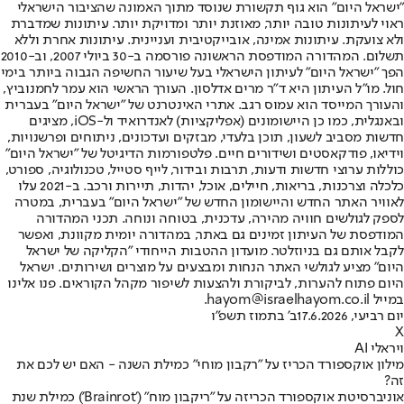
"ישראל היום" הוא גוף תקשורת שנוסד מתוך האמונה שהציבור הישראלי
ראוי לעיתונות טובה יותר, מאוזנת יותר ומדויקת יותר. עיתונות שמדברת
ולא צועקת. עיתונות אמינה, אובייקטיבית ועניינית. עיתונות אחרת וללא
תשלום. המהדורה המודפסת הראשונה פורסמה ב-30 ביולי 2007, וב-2010
הפך "ישראל היום" לעיתון הישראלי בעל שיעור החשיפה הגבוה ביותר בימי
חול. מו"ל העיתון היא ד"ר מרים אדלסון. העורך הראשי הוא עמר לחמנוביץ,
והעורך המייסד הוא עמוס רגב. אתרי האינטרנט של "ישראל היום" בעברית
ובאנגלית, כמו כן היישומונים (אפליקציות) לאנדרואיד ול-iOS, מציגים
חדשות מסביב לשעון, תוכן בלעדי, מבזקים ועדכונים, ניתוחים ופרשנויות,
וידיאו, פודקאסטים ושידורים חיים. פלטפורמות הדיגיטל של "ישראל היום"
כוללות ערוצי חדשות ודעות, תרבות ובידור, לייף סטייל, טכנולוגיה, ספורט,
כלכלה וצרכנות, בריאות, חיילים, אוכל, יהדות, תיירות ורכב. ב-2021 עלו
לאוויר האתר החדש והיישומון החדש של "ישראל היום" בעברית, במטרה
לספק לגולשים חוויה מהירה, עדכנית, בטוחה ונוחה. תכני המהדורה
המודפסת של העיתון זמינים גם באתר, במהדורה יומית מקוונת, ואפשר
לקבל אותם גם בניוזלטר. מועדון ההטבות הייחודי "הקליקה של ישראל
היום" מציע לגולשי האתר הנחות ומבצעים על מוצרים ושירותים. ישראל
היום פתוח להערות, לביקורת ולהצעות לשיפור מקהל הקוראים. פנו אלינו
במייל hayom@israelhayom.co.il.
יום רביעי, 17.6.2026
ב' בתמוז תשפ"ו
X
ויראלי AI
מילון אוקספורד הכריז על "רקבון מוחי" כמילת השנה - האם יש לכם את
זה?
אוניברסיטת אוקספורד הכריזה על "ריקבון מוח" ('Brainrot') כמילת שנת