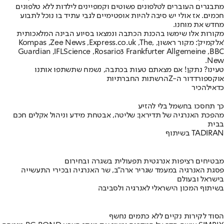
מתבגרים העוברים לטלפונים פשוטים וקמפיינים לילדות ללא טלפונים
חכמים. אז אולי יש סיבה להיות אופטימיים לגבי עתיד בו נוכל לתבוע
מחדש את מוחנו.
מקורות אלו שימשו בהכנת הכתבה ונמצאו בסיוע הבינה המלאכותית
'אלקמיק': מקור ראשון, ,Kompas ,Zee News ,Express.co.uk ,The
Guardian ,IFLScience ,Rosario3 Frankfurter Allgemeine ,BBC
New.
טעינו? נתקן! אם מצאתם טעות בכתבה, נשמח שתשתפו אותנו
אוקספורד
דור ה-Z
הרשתות החברתיות
כדאי
להכיר
כך תחסכו בחשמל בלי להזיע
מהפכת האנרגיה של תדיראן: שליטה, אבטחת מידע וניהול אקלים חכם
בבית
בשיתוף TADIRAN
מבטיחים רציפות אנרגטית תפעולית בשגרה ובחירום
פסגת האנרגיה במעמד שגריר ארה"ב, שר האנרגיה ובכירי התעשייה
בישראל ובעולם
בשיתוף המכון הישראלי לאנרגיה ולסביבה
הסוד לקירות נקיים ללא כתמים נחשף