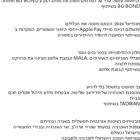
מומחה BG BOND עושה סדר על המדפים ומציג את מותג הצבע SIMPLY
בשיתוף BG BOND
מונדיאל 2026: הטוטו משנה את הכללים
יחסי הימור משופרים, הפקדות ב-Apple Pay ותשלום זכיות מיידי
בשיתוף המועצה להסדר ההימורים בספורט
חלון ההזדמנויות בכפר גנים נסגר
קבוצת אלמוג מציגה את פרויקט MALA: מגדלי הפרימיום האחרונים
בפתח תקווה
בשיתוף קבוצת אלמוג
כך תחסכו בחשמל בלי להזיע
מהפכת האנרגיה של תדיראן: שליטה, אבטחת מידע וניהול אקלים חכם
בבית
בשיתוף TADIRAN
מבטיחים רציפות אנרגטית תפעולית בשגרה ובחירום
פסגת האנרגיה במעמד שגריר ארה"ב, שר האנרגיה ובכירי התעשייה
בישראל ובעולם
בשיתוף המכון הישראלי לאנרגיה ולסביבה