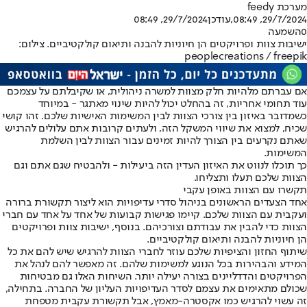
מערכת feedy
29/7/2024, 08:49
,עודכן
29/7/2024, 08:49
0
השמעה
ישיבות צוות ופרויקטים הן חיוניות להבנה ותיאום קולקטיביים. צילום:
peoplecreations / freepik
אם עברתם מלהיות חלק מצוות למשרה ניהולית, או שקיבלתם על עצמכם
עוד תחומי אחריות, זה בהחלט יכול להיות שינוי מאתגר - במיוחד
כשמדובר באיזון בין צורכי הצוות לבין המשימות האישיות שלכם. זהו קושי
שכיח, למצוא את שיווי המשקל הזה, ולעתים קרובות אתם עלולים להרגיש
שאתם נקרעים בין הצורך להיות זמינים עבור הצוות לבין השלמת
המשימות.
כך תוכלו לנווט את האיזון העדין הזה ביעילות - ולהבטיח שגם אתם וגם
הצוות שלכם תעלו ותצליחו.
תקשרו עם הצוות באופן עקבי
אחד הצעדים הראשונים בניהול סדרי עדיפויות הוא ליצור תקשורת ברורה
ועקבית עם הצוות שלכם. קיימו פגישות קבועות של אחד על אחד עם חברי
הצוות כדי להבין את עבודתם וצורכיהם. בנוסף, ישיבות צוות ופרויקטים
הן חיוניות להבנה ותיאום קולקטיביים.
שיתוף החזון והציפיות שלכם עוזר לחברי הצוות להרגיש שיש להם את כל
המידע והבהירות בכל הנוגע למשימות שלהם. זה מאפשר להם לנהל את
הפרויקטים והדדליינים בצורה יעילה יותר. השיחות האלו גם מבטיחות
שכולם מתאימים את עצמם לסדר העדיפויות העליון של החברה. בתחילה,
זה עשוי להרגיש כמו אקסטרה-מאמץ, אבל תקשורת עקבית מטפחת