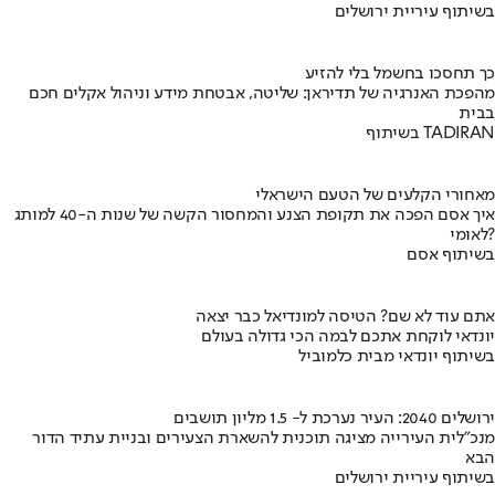
בשיתוף עיריית ירושלים
כך תחסכו בחשמל בלי להזיע
מהפכת האנרגיה של תדיראן: שליטה, אבטחת מידע וניהול אקלים חכם
בבית
בשיתוף TADIRAN
מאחורי הקלעים של הטעם הישראלי
איך אסם הפכה את תקופת הצנע והמחסור הקשה של שנות ה-40 למותג
לאומי?
בשיתוף אסם
אתם עוד לא שם? הטיסה למונדיאל כבר יצאה
יונדאי לוקחת אתכם לבמה הכי גדולה בעולם
בשיתוף יונדאי מבית כלמוביל
ירושלים 2040: העיר נערכת ל- 1.5 מליון תושבים
מנכ"לית העירייה מציגה תוכנית להשארת הצעירים ובניית עתיד הדור
הבא
בשיתוף עיריית ירושלים