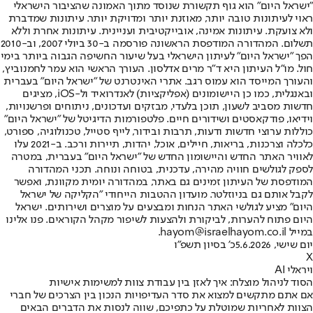
"ישראל היום" הוא גוף תקשורת שנוסד מתוך האמונה שהציבור הישראלי
ראוי לעיתונות טובה יותר, מאוזנת יותר ומדויקת יותר. עיתונות שמדברת
ולא צועקת. עיתונות אמינה, אובייקטיבית ועניינית. עיתונות אחרת וללא
תשלום. המהדורה המודפסת הראשונה פורסמה ב-30 ביולי 2007, וב-2010
הפך "ישראל היום" לעיתון הישראלי בעל שיעור החשיפה הגבוה ביותר בימי
חול. מו"ל העיתון היא ד"ר מרים אדלסון. העורך הראשי הוא עמר לחמנוביץ,
והעורך המייסד הוא עמוס רגב. אתרי האינטרנט של "ישראל היום" בעברית
ובאנגלית, כמו כן היישומונים (אפליקציות) לאנדרואיד ול-iOS, מציגים
חדשות מסביב לשעון, תוכן בלעדי, מבזקים ועדכונים, ניתוחים ופרשנויות,
וידיאו, פודקאסטים ושידורים חיים. פלטפורמות הדיגיטל של "ישראל היום"
כוללות ערוצי חדשות ודעות, תרבות ובידור, לייף סטייל, טכנולוגיה, ספורט,
כלכלה וצרכנות, בריאות, חיילים, אוכל, יהדות, תיירות ורכב. ב-2021 עלו
לאוויר האתר החדש והיישומון החדש של "ישראל היום" בעברית, במטרה
לספק לגולשים חוויה מהירה, עדכנית, בטוחה ונוחה. תכני המהדורה
המודפסת של העיתון זמינים גם באתר, במהדורה יומית מקוונת, ואפשר
לקבל אותם גם בניוזלטר. מועדון ההטבות הייחודי "הקליקה של ישראל
היום" מציע לגולשי האתר הנחות ומבצעים על מוצרים ושירותים. ישראל
היום פתוח להערות, לביקורת ולהצעות לשיפור מקהל הקוראים. פנו אלינו
במייל hayom@israelhayom.co.il.
יום שישי, 5.6.2026
כ' בסיון תשפ"ו
X
ויראלי AI
הסוד לניהול מוצלח: איך לאזן בין עבודת צוות למשימות אישיות
אם אתם מתקשים למצוא את סדר העדיפויות הנכון בין הצרכים של חברי
הצוות לאחריות שמוטלת על כתפיכם, שווה לנסות את הדברים הבאים