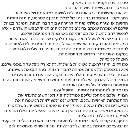
סביבה פרודוקטיבית ובונה אמון.
התמקדו במה שאתם עושים הכי טוב
זהו את המשימות שרק אתם יכולים לעשות כמנהיגים של הצוות או
הפרויקט - והתמקדו בהן. זה יכול לכלול תכנון אסטרטגי, פיתוח יוזמות
חדשות או יצירת מסלולי פיתוח קריירה עבור חברי הצוות. תמיכה בצוות
שלכם לא אומרת שאתם צריכים להיות זמינים תמיד לבקשות שלהם - אלא
לאפשר להם להשיג את מטרותיהם באמצעות המנהיגות שלכם.
דבר נוסף שיכול להועיל הוא להקצות בלוקים של זמן בלוח השנה עבור
המשימות והפרויקטים האישיים. אפילו בלוקים קטנים יכולים לעזור לכם
להתקדם במשימות גדולות יותר, ולהבטיח שהעבודה שלכם לא תגיע
במקום השני אחרי הדרישות היומיומיות.
האצילו סמכויות
כמנהלים, חיוני להאציל משימות ביעילות. זה לא רק מקל על העומס שלכם,
אלא גם מספק הזדמנויות צמיחה לחברי הצוות. בעת הקצאת משימות,
הסבירו כיצד הפרויקטים האלה עולים בקנה אחד עם החזון והיעדים
הכוללים של הארגון. האצלת סמכויות מתחשבת מעצימה את הצוות שלכם
ומטפחת תחושות של שייכות ואחריות.
תנו מקום להתפתחות אישית - וטיפול עצמי
הצוות שלכם מסתכל עליכם כמודל לחיקוי, ולכן חשוב לתעדף את
ההתפתחות האישית שלכם. הקדישו זמן לפעילויות המשפרות את
הכישורים והיכולות שלכם, כמו קריאת פרסומים בתעשייה, השתתפות
בכנסים, או אפילו סתם כתיבת יומן בסוף היום. הפעילויות האלו תורמות
לאפקטיביות שלכם כמנהלים.
בנוסף, זה קריטי לדאוג למנוחה ולהטענת מצבורי האנרגיה שלכם. השקעת
זמן בעצמכם תורמת בסופו של דבר לצוות, מכיוון שהיא מאפשרת לכם