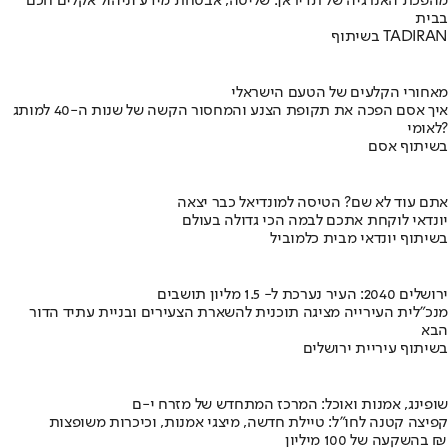
מהפכת האנרגיה של תדיראן: שליטה, אבטחת מידע וניהול אקלים חכם
בבית
בשיתוף TADIRAN
מאחורי הקלעים של הטעם הישראלי
איך אסם הפכה את תקופת הצנע והמחסור הקשה של שנות ה-40 למותג
לאומי?
בשיתוף אסם
אתם עוד לא שם? הטיסה למונדיאל כבר יצאה
יונדאי לוקחת אתכם לבמה הכי גדולה בעולם
בשיתוף יונדאי מבית כלמוביל
ירושלים 2040: העיר נערכת ל- 1.5 מליון תושבים
מנכ"לית העירייה מציגה תוכנית להשארת הצעירים ובניית עתיד הדור
הבא
בשיתוף עיריית ירושלים
שופינג, אמנות ואוכל: המרכז המתחדש של מזרח י-ם
קפיצה קטנה לחו"ל: טיילת חדשה, מיצגי אמנות, וכיכרות משופצות
בהשקעה של 100 מיליון ₪