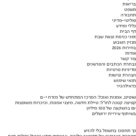
בריאות
משפט
תחבורה
פוליטי-מדיני
כללי ומידע
דף הבית
זמני כניסת וצאת שבת
מגזין השבוע
בחירות 2026
אודות
צור קשר
נבחרת הכתבים והפרשנים
מדיניות פרטיות
הצהרת נגישות
תנאי שימוש
כדאי
להכיר
שופינג, אמנות ואוכל: המרכז המתחדש של מזרח י-ם
קפיצה קטנה לחו"ל: טיילת חדשה, מיצגי אמנות, וכיכרות משופצות
בהשקעה של 100 מיליון ₪
בשיתוף עיריית ירושלים
כך תחסכו בחשמל בלי להזיע