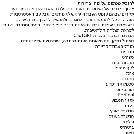
להוביל ממקום של כוח ובהירות.
איזון הצרכים של הצוות עם האחריות שלכם הוא תהליך מתמשך. יהיו
מקרים שבהם עומס העבודה ירגיש לא מותאם, אבל עם האסטרטגיות
האלה, תוכלו להתמודד עם האתגרים ולהמשיך לתמוך בצוות שלכם
ובעצמכם ביעילות. זכרו, מנהיגות טובה היא הנחיה, הנעה ותמיכה בצוות
לקראת הצלחה קולקטיבית.
הכתבה נכתבה בעזרת ChatGPT
טעינו? נתקן! אם מצאתם טעות בכתבה, נשמח שתשתפו אותנו
מנהלים
עבודה
קריירה
מדורים
ספורט
תרבות ובידור
לייף סטייל
אוכל
תיירות
טכנולוגיה ומדע
הורוסקופ
ForReal
מגזין השבוע
דעות
חדשות בארץ
חדשות בעולם
פוליטי
ביטחוני
חינוך