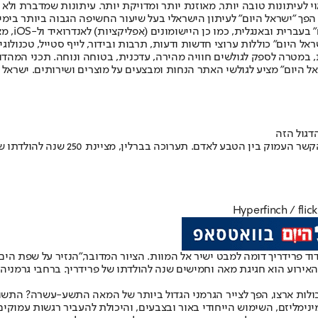
לעיתונות טובה יותר, מאוזנת יותר ומדויקת יותר. עיתונות שמדברת ולא צ
שלום. המהדורה המודפסת הראשונה פורסמה ב-30 ביולי 2007, וב-2010 הפך "ישראל היום" לעיתון הישראלי בעל שי
לחמנוביץ,
ל היום" כוללות ערוצי חדשות ודעות, תרבות ובידור, לייף סטייל, טכנולוגיה
ברית, במטרה לספק לגולשים חוויה מהירה, עדכנית, בטוחה ונוחה. תכני המה
ל היום" מציע לגולשי האתר הנחות ומבצעים על מוצרים ושירותים. ישראל 
הוא ידע להעביר בעבודותיו תחושות של 
ד פרידריך דומה למבט ישיר אל המוות. הציור המדובר,
"הנזיר על שפת הים" (08-1810
האירוע הוא חגיגת מאה וחמישים שנה להולדתו של פרידריך. ברחבי גרמניה
נימליזם, השימוש הייחודי באור ובצבעים, והיכולת להעביר רגשות עמוקי