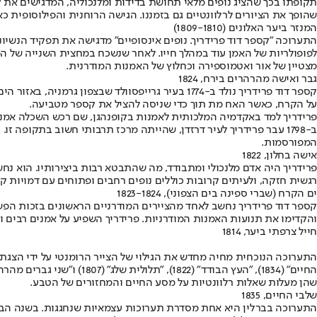
תקופתו בכך שהציג נופים מלאי תחושת בדידות ומלנכוליה, המדגישים את 
שהופך את הציורים לרלוונטיים גם בזמננו. הגישה הרוחנית והפילוסופית 
המנזר ביער האלונים (1809-1810)
מצטיין של אור ואטמוספירה וכחלוץ של האמנות המודרנית.
גבר ואישה מהרהרים בירח, 1824
על הקרח, כאשר האח מת תוך כדי שניסה להציל את קספר מטביעה.
פרידריך למד באקדמיה המלכותית לאמנות בקופנהגן, שם רכש השכלה אמנות
ב-1798 עבר פרידריך לעיר דרזדן, שהייתה מרכז תרבותי חשוב בתקופה ז
המפורסמות.
אישה בחלון, 1822
פרידריך היה אדם מלנכולי ומתבודד, מה שהתבטא רבות ביצירותיו. הוא נחש
רגשית חזקה, ולעיתים קרובות כוללים נופים רחבים ופתוחים עם דמויות 
ים הקרח (שברי ספינה בים הצפוני), 1823-1824
קספר דוד פרידריך נחשב לאחד מהציירים המודרניים הראשונים בזכות הפשט
והקדימו את תנועות האמנות המודרניות. פרידריך השפיע על אמנים רבים ו
חייל צרפתי ביער, 1814
שהן מעלות שאלות רלוונטיות על מסע החיים והמחזורים של הטבע.
שלבי החיים, 1835
התערוכה בברלין היא אחת מסדרת תערוכות עצמאיות שנחגגות. בשנה הבאה