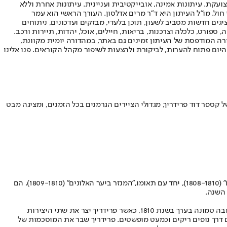
ועקת. עיתונות אמינה, אובייקטיבית ועניינית. עיתונות אחרת וללא
עור החשיפה הגבוה ביותר בימי חול. מו"ל העיתון היא ד"ר מרים אדלסון. העורך הראשי הוא עמר
 והעורך המייסד הוא עמוס רגב. אתרי האינטרנט של "ישראל היום" בעברית ובאנגלית, כמו כן היישומונים (אפליקציות) לאנדרואיד ול-iOS, מציגים חדשות מסביב לשעון, תוכן בלעדי, מבזקים ועדכונים, ניתוחים
, ספורט, כלכלה וצרכנות, בריאות, חיילים, אוכל, יהדות, תיירות ורכב.
דורה המודפסת של העיתון זמינים גם באתר, במהדורה יומית מקוונת,
היום פתוח להערות, לביקורת ולהצעות לשיפור מקהל הקוראים. פנו אלינו
בדידות על רקע נוף אינסופי ואת הקשר העמוק בין הטבע לאדם. תערוכה בברלין, מציינת 250 שנה להולדתו של קספר דוד פרידריך, מגדולי הציירים הגרמנים בכל הזמנים, ומציגה מבט
18)
, יחד עם תאומו,
"המנזר ביער האלונים" (1809-1810)
, הם
 השנה.
איך אמן שהרבה לצייר נופים, הרים ערפילים ושקיעות, אך כמעט לא יצא מגבולות ארצו, הפך לצייר הגרמני הגדול ביותר של המאה התשע-עשרה? התשובה טמונה בערך בשנת 1810, כאשר פרידריך יצר את שתי היצירות
ם דרך נופים ריקים וכמעט מופשטים. פרידריך שבר את המוסכמות של