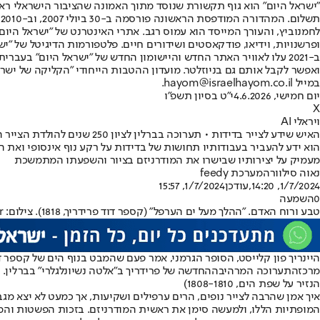
"ישראל היום" הוא גוף תקשורת שנוסד מתוך האמונה שהציבור הישראלי ראוי 
ת
ופרשנויות, וידיאו, פודקאסטים ושידורים חיים. פלטפורמות הדיגיטל של "ישרא
ב-2021 עלו לאוויר האתר החדש והיישומון החדש של "ישראל היום" בע
ואפשר לקבל אותם גם בניוזלטר. מועדון ההטבות הייחודי "הקליקה של ישרא
במייל hayom@israelhayom.co.il.
יום חמישי, 4.6.2026
י"ט בסיון תשפ"ו
X
ויראלי AI
האיש שידע לצייר בדידות • תערוכה בברלין לציון 250 שנים להולדת הצייר הדגול הזה
מעמיק על יצירותיו שבישרו את המודרניזם בציור והשפעתו המתמשכת
נאוה סילוורה
מערכת feedy
1/7/2024, 14:20
,עודכן
1/7/2024, 15:57
0
השמעה
טבע ורוח האדם. "ההלך מעל ים הערפל" (קספר דוד פרידריך, 1818). צילום: Hyperfinch / flickr
היינריך פון קלייסט, הסופר הגרמני, אמר פעם שהמבט בנוף הים של קספר דו
מרכז
התערוכה המרהיבה
החדשה של פרידריך ב"אלטה נשיונלגלרי" בברלין. 
הנזיר על שפת הים, 1808-1810)
המופתיות הללו, ולמעשה סימן את ראשית המודרניזם. בזכות הפשטות והמי