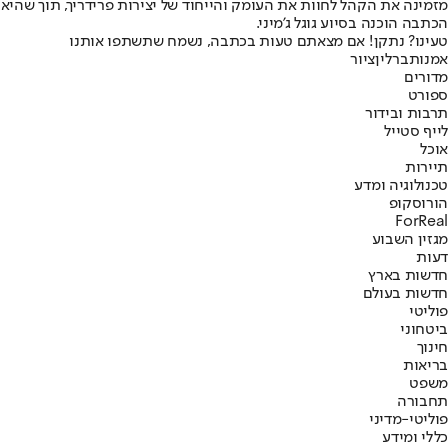
מזמינה את הקהל לחוות את העומק והייחוד של יצירות פרידריך, תוך שהי
הכתבה הוכנה בסיוע גוגל ג'מיני.
טעינו? נתקן! אם מצאתם טעות בכתבה, נשמח שתשתפו אותנו
אמנות
ברלין
ציור
מדורים
ספורט
תרבות ובידור
לייף סטייל
אוכל
תיירות
טכנולוגיה ומדע
הורוסקופ
ForReal
מגזין השבוע
דעות
חדשות בארץ
חדשות בעולם
פוליטי
ביטחוני
חינוך
בריאות
משפט
תחבורה
פוליטי-מדיני
כללי ומידע