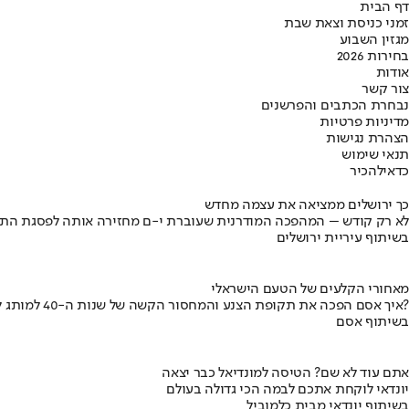
דף הבית
זמני כניסת וצאת שבת
מגזין השבוע
בחירות 2026
אודות
צור קשר
נבחרת הכתבים והפרשנים
מדיניות פרטיות
הצהרת נגישות
תנאי שימוש
כדאי
להכיר
כך ירושלים ממציאה את עצמה מחדש
לא רק קודש – המהפכה המודרנית שעוברת י-ם מחזירה אותה לפסגת התי
בשיתוף עיריית ירושלים
מאחורי הקלעים של הטעם הישראלי
איך אסם הפכה את תקופת הצנע והמחסור הקשה של שנות ה-40 למותג לאומי?
בשיתוף אסם
אתם עוד לא שם? הטיסה למונדיאל כבר יצאה
יונדאי לוקחת אתכם לבמה הכי גדולה בעולם
בשיתוף יונדאי מבית כלמוביל