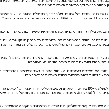
קטנות האדם מול הטבע האינסופי. המינימליזם והסימבוליזם בשתי היציר
כאן מהווה פריצת דרך בתפיסת האמנות המודרנית.
התערוכה "קספר דוד פריד
ית רחבה והושפע מאמנים דניים. הלימודים בקופנהגן חיזקו את נטייתו ל
ו. בעיר זו פגש אמנים, משוררים ופילוסופים שהשפיעו על מחשבתו ויצירתו. ד
ב לאחד האמנים הבולטים של הרומנטיקה הגרמנית בזכות יכולתו להעביר רג
קטנות, המדגישות את קטנות האדם מול הטבע האינסופי.
ות והמינימליזם ביצירותיו, השימוש הייחודי באור ובצבעים, וההתמקדות
המשיך להיות דמות מרכזית בעולם האמנות גם לאחר מותו.
החיים" (1834), "העץ הבודד" (1822), "תלולית שלג" (1807) ו"שני גברים מהרהרים בירח" (819/20
 יציג מוזיאון
המטרופוליטן בניו יורק
את התערוכה המקיפה הראשונה על הא