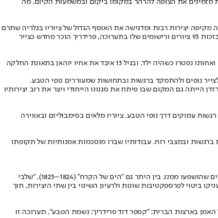
ות מזמינים את הצופה להרהר במקומו ביקום ובמשמעות הקיום, מה
ריך. נופים אינסופיים" מדגישה את תפקיד הנשיונל גלרי בגילוי מחדש של אמנותו של פרידריך בתחילת המאה ה-20. התערוכה מקיפה יצירות רבות ומדגישה את האוסף הגדול של ציוריו בגלריה שתרם
לפופולריות של האמן עוד במהלך חייו. לאחר שנשכח במחצית השנייה של המאה ה-19, הוצג פרידריך ב-1906 בתערוכה המפורסמת "תערוכת המאה". בזכות 93 ציורים ורישומים שלו בתערוכה, פרידריך הוכר מחדש כצייר
קספר דוד פרידריך נולד ב-1774 בעיר גרייפסוולד שבצפון גרמניה, באזור הים הבלטי. בילדותו חווה טרגדיות משפחתיות שהשפיעו רבות על יצירתו. אמו ואחותו נפטרו כשהיה ילד, ובגיל 13 איבד את אחיו יוהאן בתאונת החלקה
צייר נופים ולהתמקד ברגשות ובתחושות שמעוררים נופי הטבע.
רזדן הייתה גם המקום שבו פיתח את סגנונו הייחודי ויצר את רוב יצירותיו
שות עמוקים דרך נופי הטבע. ציוריו מלאים בסימבוליזם ובאווירה
 ברגשות ובמצבי רוח. עבודותיו שברו מוסכמות אמנותיות של תקופתו
התערוכה הנוכחית מחיה מחדש את הגילוי של הצייר הרומנטי על ידי הצגת למעלה מ-150 ציורים, רישומים וסקיצות של פרידריך עצמו ושל אמנים אחרים שהושפעו ממנו, בין היתר גם "הים של הקרח" (1824–1823), "שלבי
1). מוצגות בתערוכה גם עבודות זוגיות של פרידריך שהעניקו ביטוי לפרספקטיבות שונות ולרעיון השינוי בין שתי היצירות, תוך
מן בארצות הברית: "קספר דוד פרידריך: נשמת הטבע", תערוכה זו