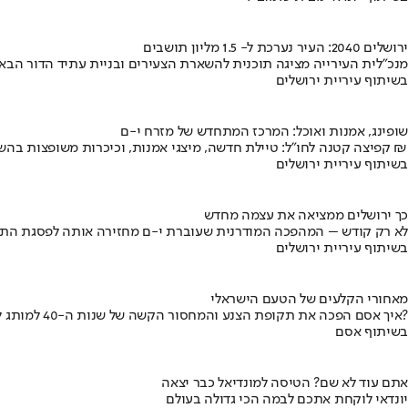
ירושלים 2040: העיר נערכת ל- 1.5 מליון תושבים
מנכ"לית העירייה מציגה תוכנית להשארת הצעירים ובניית עתיד הדור הבא
בשיתוף עיריית ירושלים
שופינג, אמנות ואוכל: המרכז המתחדש של מזרח י-ם
קפיצה קטנה לחו"ל: טיילת חדשה, מיצגי אמנות, וכיכרות משופצות בהשקעה של 100 מיליון ₪
בשיתוף עיריית ירושלים
כך ירושלים ממציאה את עצמה מחדש
לא רק קודש – המהפכה המודרנית שעוברת י-ם מחזירה אותה לפסגת התי
בשיתוף עיריית ירושלים
מאחורי הקלעים של הטעם הישראלי
איך אסם הפכה את תקופת הצנע והמחסור הקשה של שנות ה-40 למותג לאומי?
בשיתוף אסם
אתם עוד לא שם? הטיסה למונדיאל כבר יצאה
יונדאי לוקחת אתכם לבמה הכי גדולה בעולם