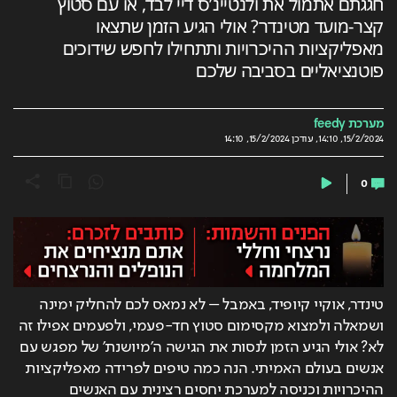
חגגתם אתמול את ולנטיינ’ס דיי לבד, או עם סטוץ
קצר-מועד מטינדר? אולי הגיע הזמן שתצאו
מאפליקציות ההיכרויות ותתחילו לחפש שידוכים
פוטנציאליים בסביבה שלכם
מערכת feedy
15/2/2024, 14:10
,
עודכן
15/2/2024, 14:10
0
טינדר, אוקיי קיופיד, באמבל – לא נמאס לכם להחליק ימינה 
ושמאלה ולמצוא מקסימום סטוץ חד-פעמי, ולפעמים אפילו זה 
לא? אולי הגיע הזמן לנסות את הגישה ה’מיושנת’ של מפגש עם 
אנשים בעולם האמיתי. הנה כמה טיפים לפרידה מאפליקציות 
ההיכרויות וכניסה למערכת יחסים רצינית עם האנשים 