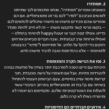
2. תסתדרו
כשאנחנו אומרים "תסתדרו", אנחנו מתכוונים לכך שתיתנו 
לאנשים סביבכם "לסדר" לכם בני זוג פוטנציאליים. אם הם 
אומרים שהם מכירים מישהו או מישהי שיכולים להתאים לכם 
– בקשו פרטי קשר ותקבעו משהו – זה לא חייב להיות מוגדר 
כדייט. אפילו קפה קצר או happy hour לגיטימי בהחלט – 
ואפילו ארוחת ערב קבוצתית, שבה חברים מביאים אורחים 
רווקים כדי להקל על הלחץ. אל תתייחסו ל"סידור" כהבטחה 
לתאימות – אלא כהזדמנות טובה להכיר מישהו חדש.
3. נסו את הגישה הקרה והמנומסת
היכרות עם זרים הפכה למורכבת יותר בעידן של מודעות גבוהה 
להטרדות מיניות. אבל אם תשמרו על גישה מכובדת, תוך 
קריאת סימני עניין בסיסיים, עצם הביטחון העצמי להתחיל 
בשיחה עם בן/בת זוג פוטנציאליים במרחב הציבורי עשוי 
להעלות את האטרקטיביות שלכם. מקסימום הם יאמרו לא 
ותיפרדו כאילו לא קרה כלום.
4. אירועים חברתיים הם הזדמנויות