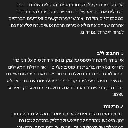
אל תסתמכו רק על מקומות הבילוי הרגילים שלכם – הם 
מגבילים את ההיצע שלכם. חפשו הזדמנויות להשתתפות 
במסיבות יום הולדת, אירועי יצירת קשרים ואירועים חברתיים 
אחרים שבהם אתם לא מכירים הרבה אנשים. זה יאלץ אתכם 
לערוך היכרות עם זרים.
5. תחביב ללב
אין צורך להתחיל לטפס על צוקים (או קירות טיפוס) רק כדי 
לפגוש במקרה בן/בת זוג פוטנציאליים – אך הגדלת המעגלים 
והפעילויות החברתיים שלכם תרחיב את מאגר האנשים שאתם 
פוגשים. חפשו פעילויות קבוצתיות שמעניינות אתכם – אך לא 
יותר מדי, כדי שתתרכזו גם באנשים שסביבכם ולא רק באירוע 
עצמו.
6. סבלנות
מציאת האדם המתאים למערכת יחסים משמעותית לוקחת 
זמן. הימנעו מהדחף להתייאש ולהחליק בחזרה למסגרת 
המוגבלת של האפליקציות. שמרו על מוטיבציה והמשיכו 