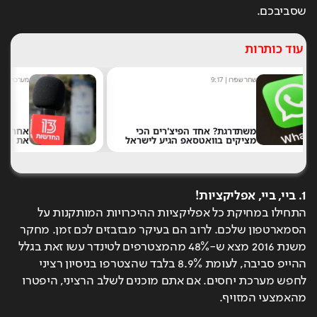
שסביבכם.
עוד כותרות
מערכת תרבות היום
|
8:54
 הכי
אחרי 24 שנה: הפרשן הוותיק עוזב
לישראל
את חדשות 13
1. ביי, ביי, אפליקציות!
התחילו במחיקת כל אפליקציות ההיכרויות המותקנות על 
הסמארטפון שלכם. לרוב הם בעיקר מבזבזים לכם זמן. מחקר 
משנת 2016 מצא ש-48% מהמצטרפים לטינדר עשו זאת בגלל 
ההייפ סביבה, לעומת 8.9% בלבד שהצטרפו בניסיון רציני 
לחפש מערכת יחסים. אם אתם מוכנים לשלב הרציני, היפטרו 
מהאמצעי המזויף.