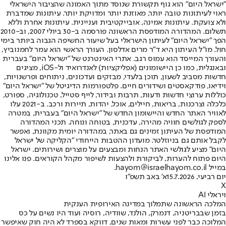
"ישראל היום" הוא גוף תקשורת שנוסד מתוך האמונה שהציבור הישראלי
ראוי לעיתונות טובה יותר, מאוזנת יותר ומדויקת יותר. עיתונות שמדברת
ולא צועקת. עיתונות אמינה, אובייקטיבית ועניינית. עיתונות אחרת וללא
תשלום. המהדורה המודפסת הראשונה פורסמה ב-30 ביולי 2007, וב-2010
הפך "ישראל היום" לעיתון הישראלי בעל שיעור החשיפה הגבוה ביותר בימי
חול. מו"ל העיתון היא ד"ר מרים אדלסון. העורך הראשי הוא עמר לחמנוביץ,
והעורך המייסד הוא עמוס רגב. אתרי האינטרנט של "ישראל היום" בעברית
ובאנגלית, כמו כן היישומונים (אפליקציות) לאנדרואיד ול-iOS, מציגים
חדשות מסביב לשעון, תוכן בלעדי, מבזקים ועדכונים, ניתוחים ופרשנויות,
וידיאו, פודקאסטים ושידורים חיים. פלטפורמות הדיגיטל של "ישראל היום"
כוללות ערוצי חדשות ודעות, תרבות ובידור, לייף סטייל, טכנולוגיה, ספורט,
כלכלה וצרכנות, בריאות, חיילים, אוכל, יהדות, תיירות ורכב. ב-2021 עלו
לאוויר האתר החדש והיישומון החדש של "ישראל היום" בעברית, במטרה
לספק לגולשים חוויה מהירה, עדכנית, בטוחה ונוחה. תכני המהדורה
המודפסת של העיתון זמינים גם באתר, במהדורה יומית מקוונת, ואפשר
לקבל אותם גם בניוזלטר. מועדון ההטבות הייחודי "הקליקה של ישראל
היום" מציע לגולשי האתר הנחות ומבצעים על מוצרים ושירותים. ישראל
היום פתוח להערות, לביקורת ולהצעות לשיפור מקהל הקוראים. פנו אלינו
במייל hayom@israelhayom.co.il.
יום רביעי, 15.7.2026
א' באב תשפ"ו
X
ויראלי AI
המלכה הראשונה שתמלוך במדינה האירופית הענקית
בזמן שבבריטניה, דנמרק, הולנד, שוודיה, רוסיה ועוד היו נשים על כס
המלוכה כבר לפני עשרות ומאות שנים, דווקא בספרד לא היה חוק שאיפשר