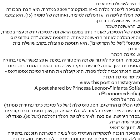
1. נצר לשושלת מפוארת
הנסיכה ליאונור נולדה ב-31 באוקטובר 2005 במדריד. היא הבת הבכורה
של המלך פליפה ה-6 והמלכה לטיציה, ואחותה של סופיה (16). היא צאצא
ישיר של שושלת בורבון.
2. הראשונה לשמה
שמה של הנסיכה, לאונור, ניתן בפעם הראשונה לנסיכה יורשת עצר בספרד,
והיא המלכה לאונור הראשונה לעתיד. התוספת לשמה, "דה טודוס לוס
סנטוס" (״של כל הקדושים״), היא תוספת מקובלת בקרב שושלת בית
בורבון.
3. נסיכת הכתר
כבכורה, הנסיכה לאונור עשתה היסטוריה בשנת 2014 כאשר שינוי בחוקה
הספרדית הפך אותה ליורשת חוקית של הכתר בספרד המודרנית. ביום
שבו הוכתר אביה למלך ספרד, היא קיבלה את התואר נסיכת אסטוריאס -
כלומר נסיכת הכתר.
View this post on Instagram
A post shared by Princesa Leonor💕Infanta Sofía
(@leonorandsofia)
4. כתר על תנאי
לפי הכללים החדשים, הסטטוס שלה (ושל כל נסיכת כתר עתידית ממינה)
כיורשת העצר יישמר כל עוד לא נולד לאביה בן, שכן בספרד בנים קודמים
בסדר הירושה. עם זאת, לאור גילם של המלך והמלכה (מעל 50), מאוד לא
סביר שזה יקרה.
5. חינוך אירופאי
הנסיכה הוכנה לתפקידה העתידי מגיל צעיר. הכשרתה תוכננה בקפידה
וכללה גם שפות -אנגלית, ערבית ומנדרינית - לצד משפט חוקתי, וגם