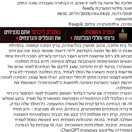
מלוכה של אישה עד לפני 9 שנים. זו הבחורה שעבורה שונה החוק
נאוה סילוורה
מערכת feedy
15/11/2023, 08:22
,עודכן
27/11/2023, 08:52
0
השמעה
נסיכה, אילוסטרציה. צילום: freepik
כל בית מלוכה, אהוב ומוערך ככל שיהיה, צריך נסיכה קסומה. בתחילת
שנות ה-80 של המאה הקודמת, ליידי דיאנה ספנסר, גננת יפה עם חיוך
מבויש ולב רחב שנישאה ליורש העצר הבריטי צ'ארלס, הפכה להיות אחת
הנשים המפורסמות והאהובות בעולם והפיחה חיים בבית המלוכה
האפרורי. בניגוד לבית ווינדזור, ששב לליבם של הנתינים לאחר שנים של
אדישות בזכות נישואיו של המלך לעתיד, בית המלוכה הספרדי לא צריך
לחפש לעצמו נסיכה מחוץ לכותלי הארמון. יש לו משל עצמו: הנסיכה לאונור,
יורשת העצר הנערצת והסיבה לתופעת ה׳לאונורמניה׳ השוטפת את
הממלכה.
הנערה התמירה עם שיער הבלונד השופע נחשבת לגשר המקשר בין דור
ה-z הגלובלי לבין ההיסטוריה והמורשת המפוארת של ספרד. ברגע שמלאו
לה 18, הבחינה הדקדקנית של מעשיה התעצמה. כל מהלך שלה נבדק,
ודבריה מנותחים ומתפרשים. בינתיים, היא לא מאכזבת - היא תמיד
חיננית, קרת רוח ומגלמת דרך קבע את הכבוד והאלגנטיות המצופה
ממלכה לעתיד. בזכות התנהלות מופתית היא נתפסת כסמל לעתיד
מבטיח, יציבות, ממלכתיות והמשכיות. הנה 10 עובדות על הנסיכה
הספרדיה שליקטנו באמצעות ChatGPT: