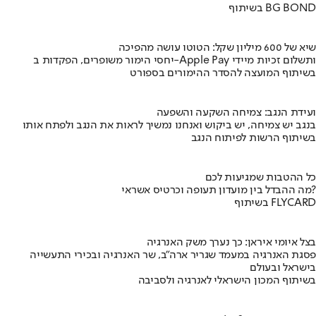
בשיתוף BG BOND
שיא של 600 מיליון שקל: הטוטו עושה מהפיכה
יחסי הימור משופרים, הפקדות ב-Apple Pay ותשלום זכיות מיידי
בשיתוף המועצה להסדר ההימורים בספורט
ועידת הנגב: צמיחה השקעה והשפעה
בנגב יש צמיחה, יש ביקוש ואנחנו נמשיך לראות את הנגב ולפתח אותו
בשיתוף הרשות לפיתוח הנגב
כל ההטבות שמגיעות לכם
מה ההבדל בין מועדון תעופה וכרטיס אשראי?
בשיתוף FLYCARD
בצל איומי איראן: כך נערך משק האנרגיה
פסגת האנרגיה במעמד שגריר ארה"ב, שר האנרגיה ובכירי התעשייה
בישראל ובעולם
בשיתוף המכון הישראלי לאנרגיה ולסביבה