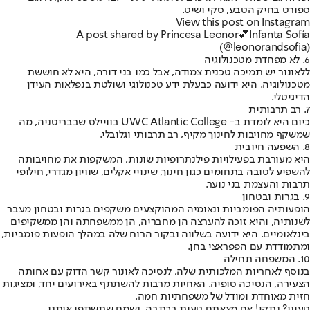
ספורט בחיק הטבע, סקי ושיט.
View this post on Instagram
A post shared by Princesa Leonor💕Infanta Sofía
(@leonorandsofia)
6. לא מפחדת מטכנולוגיה
ללאונור יש תמיכה טכנית צמודה, אבל כמו בני דורה, היא לא חוששת
מטכנולוגיה. היא ידועה כבעלת ידע טכנולוגי ושולטת בנפלאות העידן
הדיגיטלי.
7. רב תרבותית
כיום היא לומדת ב- UWC Atlantic College בוויילס שבבריטניה, מה
שמשקף מחויבות לחינוך מקיף, רב תרבותי וגלובלי.
8. השפעה חיובית
היא מעורבת בפעילויות פילנתרופיות שונות, המשקפות את מחויבותה
להשפיע לטובה בתחומים כגון חינוך, שינויי אקלים, שוויון מגדרי, חילופי
תרבות והעצמת בני נוער.
9. בגרות ובטחון
הופעותיה הפומביות ונאומיה המהוקצעים משקפים בגרות ובטחון מעבר
לשנותיה, והיא זוכה להערצה הן מחבריה, הן ממשפחתה והן ממשקיפים
בינלאומיים. היא ידועה בשלווה ובקור הרוח שלה במהלך הופעות פומביות,
ומתמודדת עם הפפראצי בחן.
10. המשפחה תחילה
בנוסף לאחריות המלכותית שלה, לנסיכה לאונור קשר הדוק עם אחותה
הצעירה, הנסיכה סופיה. האחיות מרבות להשתתף באירועים יחד, ומציגות
חזית מאוחדת ומודל של משפחתיות חמה.
טעינו? נתקן! אם מצאתם טעות בכתבה, נשמח שתשתפו אותנו