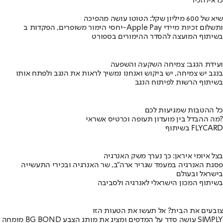
כדאי
להכיר
שיא של 600 מיליון שקל: הטוטו עושה מהפיכה
יחסי הימור משופרים, הפקדות ב-Apple Pay ותשלום זכיות מיידי
בשיתוף המועצה להסדר ההימורים בספורט
ועידת הנגב: צמיחה השקעה והשפעה
בנגב יש צמיחה, יש ביקוש ואנחנו נמשיך לראות את הנגב ולפתח אותו
בשיתוף הרשות לפיתוח הנגב
כל ההטבות שמגיעות לכם
מה ההבדל בין מועדון תעופה וכרטיס אשראי?
בשיתוף FLYCARD
בצל איומי איראן: כך נערך משק האנרגיה
פסגת האנרגיה במעמד שגריר ארה"ב, שר האנרגיה ובכירי התעשייה
בישראל ובעולם
בשיתוף המכון הישראלי לאנרגיה ולסביבה
צובעים את הבית? אל תעשו את הטעות הזו
מומחה BG BOND עושה סדר על המדפים ומציג את מותג הצבע SIMPLY