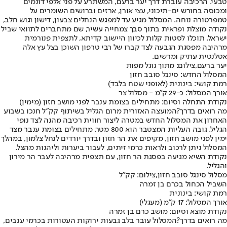
טבעי. הרכיבה עוברת דרך יער ברעם, המשתרע על פני אלפי דונמים
ומכוסה בחורש ים-תיכוני, עצי אורן, ארזים וברושים השומרים על
טמפרטורה נוחה. המסלול מגיע עד למפגש הנחלים צבעון, דישון וגוש חלב,
נקודה מוצלת ופראית בתוך סבך צמחייה עשיר, שם מתחברים לתוואי שביל
ישראל. תוכלו לסטות קלות לכיוון היישוב קדיתא, לתצפית פנורמית
מרהיבה מפסגת הגבעה לצד קברו של רבי טרפון השוכן בצל עץ אלה
אטלנטית עתיק ומרשים.
יער ברעם,צילום: מתוך גוגל מפות
המסלול החדש: סינגל סובב חזון
רמת קושי: בינונית (לאופני שטח בלבד)
אורך המסלול: כ-29 ק"מ - מסלול צר
נקודת התחלה וסיום: מתחילים בצומת ענבר לפני מושב חזון (מימין)
מה רואים בדרך?
המועצה האזורית מרום הגליל בשיתוף קק"ל חנכו בשבוע
האחרון את המסלול החדש במטרה ליצור חווית רכיבה מהנה לצד נופי
הגליל. גובה העליות המצטבר הוא 800 מטר. מתחילים בצומת ענבר מצד
ימין לפני מושב חזון, מקיפים את הר חזון ובדרך יורדים לנחל צלמון, במהלך
המסלול ניתן לרכוב ולראות כרמי זיתים, לעבור ביערות וליהנות מהצל.
נקודת השיא מגיעה בפסגת הר חזון, עם תצפית מרהיבה לעבר הר מירון
והגליל.
מסלול סינגל סובב חזון,צילום: קק"ל
השביל הכחול בכרם בן זמרה
רמת קושי: בינונית
אורך המסלול: 17 ק"מ (מעגלי)
נקודת מוצא וסיום: מושב כרם בן זמרה
מה רואים בדרך?
המסלול עובר בלב גבעות ירוקות העטורות בכרמי ענבים,