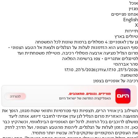
אוכל
מגזין
אנחנו מגייסים
English
X
תיירות
טיולים בארץ
גן עדן לאופניים: 4 מסלולים ברמות שונות לכל המשפחה
סוף השבוע הוא הזדמנות לעלות על הגלגלים ולצאת אל הטבע הצפוני •
מרום הגליל מציעה ארבעה מסלולי רכיבה, מטיילת משפחתית ועד
לסינגלים אתגריים • צפו ברשימה המלאה
סהר אברהמי
27/5/2026, 17:10
,עודכן
27/5/2026, 17:10
0
השמעה
רכיבה על אופניים בצפון
השילוב בין אוויר הרים, תצפיות נוף פנורמיות ותוואי שטח מגוון, הופך את
המועצה האזורית מרום הגליל לגן עדן אמיתי לחובבי דיווש. אותה ליעד
מושלם לרוכבים בכל הרמות. לרגל יום האופניים הבינלאומי, וכשהקיץ כבר
כאן, זה הזמן לעלות על הגלגלים, ליהנות מהטבע הצפוני, ועל הדרך, לחזק
את העסקים המקומיים שזקוקים לזה עכשיו יותר מתמיד.