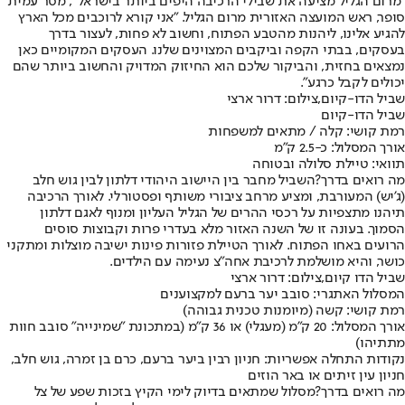
"מרום הגליל מציעה את שבילי הרכיבה היפים ביותר בישראל", מסר עמית
סופר, ראש המועצה האזורית מרום הגליל. "אני קורא לרוכבים מכל הארץ
להגיע אלינו, ליהנות מהטבע הפתוח, וחשוב לא פחות, לעצור בדרך
בעסקים, בבתי הקפה וביקבים המצוינים שלנו. העסקים המקומיים כאן
נמצאים בחזית, והביקור שלכם הוא החיזוק המדויק והחשוב ביותר שהם
יכולים לקבל כרגע".
שביל הדו-קיום,צילום: דרור ארצי
שביל הדו-קיום
רמת קושי: קלה / מתאים למשפחות
אורך המסלול: כ-2.5 ק"מ
תוואי: טיילת סלולה ובטוחה
מה רואים בדרך?
השביל מחבר בין היישוב היהודי דלתון לבין גוש חלב
(ג'יש) המעורבת, ומציע מרחב ציבורי משותף ופסטורלי. לאורך הרכיבה
תיהנו מתצפיות על רכסי ההרים של הגליל העליון ומנוף לאגם דלתון
הסמוך. בעונה זו של השנה האזור מלא בעדרי פרות וקבוצות סוסים
הרועים באחו הפתוח. לאורך הטיילת פזורות פינות ישיבה מוצלות ומתקני
כושר, והיא מושלמת לרכיבת אחה"צ נעימה עם הילדים.
שביל הדו קיום,צילום: דרור ארצי
המסלול האתגרי: סובב יער ברעם למקצוענים
רמת קושי: קשה (מיומנות טכנית גבוהה)
אורך המסלול: 20 ק"מ (מעגלי) או 36 ק"מ (במתכונת "שמינייה" סובב חוות
מתתיהו)
נקודות התחלה אפשריות: חניון רבין ביער ברעם, כרם בן זמרה, גוש חלב,
חניון עין זיתים או באר הוזים
מה רואים בדרך?
מסלול שמתאים בדיוק לימי הקיץ בזכות שפע של צל