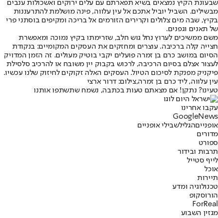
שבעונת הקיץ נמצאים בשיא תפארתם עם עלים ירוקים ואשכולות ענבים
מבשילים. השביל יוביל אתכם אל עין עלווה, פינה מושלמת להתרעננות
בקיץ, שבה מים צלולים וקרירים הזורמים אל בריכה ומקיפים בוסתני פרי
של תאנים וגפנים.
משם ממשיכים לערוץ נחל גוש חלב, שזרימתו בקיץ נמוכה ומאפשרת
חצייה קלה ברכיבה. עוצרים ומחזקים את העסקים המקומיים: בנקודת
הסיום במושב כרם בן זמרה פועלים יקבי בוטיק מעולים. זה הזמן המדויק
לעצור אצלם בסיום הרכיבה, לרכוש בקבוק יין משובח או להרכיב סלסילת
פיקניק מפנקת לסיכום הטיול. העסקים האלה זקוקים לחיזוק שלנו עכשיו.
עין עלווה, ליד כרם בן זמרה,צילום: דרור ארצי
טעינו? נתקן! אם מצאתם טעות בכתבה, נשמח שתשתפו אותנו
עקבו אחרינו
G
o
o
g
l
e
News
אופניים
הגליל
שבילי אופניים
מדורים
ספורט
תרבות ובידור
לייף סטייל
אוכל
תיירות
טכנולוגיה ומדע
הורוסקופ
ForReal
מגזין השבוע