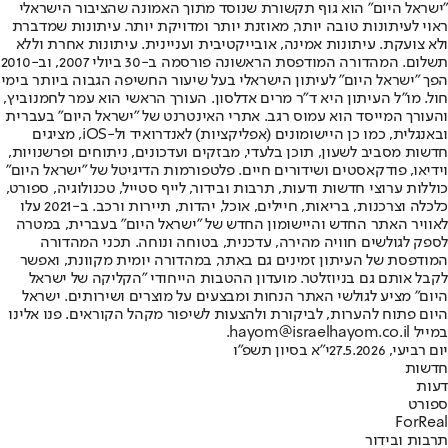
"ישראל היום" הוא גוף תקשורת שנוסד מתוך האמונה שהציבור הישראלי
ראוי לעיתונות טובה יותר, מאוזנת יותר ומדויקת יותר. עיתונות שמדברת
ולא צועקת. עיתונות אמינה, אובייקטיבית ועניינית. עיתונות אחרת וללא
תשלום. המהדורה המודפסת הראשונה פורסמה ב-30 ביולי 2007, וב-2010
הפך "ישראל היום" לעיתון הישראלי בעל שיעור החשיפה הגבוה ביותר בימי
חול. מו"ל העיתון היא ד"ר מרים אדלסון. העורך הראשי הוא עמר לחמנוביץ,
והעורך המייסד הוא עמוס רגב. אתרי האינטרנט של "ישראל היום" בעברית
ובאנגלית, כמו כן היישומונים (אפליקציות) לאנדרואיד ול-iOS, מציגים
חדשות מסביב לשעון, תוכן בלעדי, מבזקים ועדכונים, ניתוחים ופרשנויות,
וידיאו, פודקאסטים ושידורים חיים. פלטפורמות הדיגיטל של "ישראל היום"
כוללות ערוצי חדשות ודעות, תרבות ובידור, לייף סטייל, טכנולוגיה, ספורט,
כלכלה וצרכנות, בריאות, חיילים, אוכל, יהדות, תיירות ורכב. ב-2021 עלו
לאוויר האתר החדש והיישומון החדש של "ישראל היום" בעברית, במטרה
לספק לגולשים חוויה מהירה, עדכנית, בטוחה ונוחה. תכני המהדורה
המודפסת של העיתון זמינים גם באתר, במהדורה יומית מקוונת, ואפשר
לקבל אותם גם בניוזלטר. מועדון ההטבות הייחודי "הקליקה של ישראל
היום" מציע לגולשי האתר הנחות ומבצעים על מוצרים ושירותים. ישראל
היום פתוח להערות, לביקורת ולהצעות לשיפור מקהל הקוראים. פנו אלינו
במייל hayom@israelhayom.co.il.
יום רביעי, 27.5.2026
י"א בסיון תשפ"ו
חדשות
דעות
ספורט
ForReal
תרבות ובידור