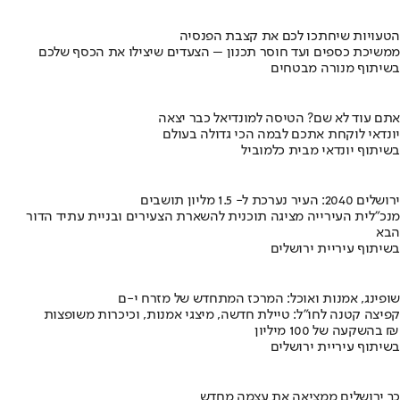
הטעויות שיחתכו לכם את קצבת הפנסיה
ממשיכת כספים ועד חוסר תכנון – הצעדים שיצילו את הכסף שלכם
בשיתוף מנורה מבטחים
אתם עוד לא שם? הטיסה למונדיאל כבר יצאה
יונדאי לוקחת אתכם לבמה הכי גדולה בעולם
בשיתוף יונדאי מבית כלמוביל
ירושלים 2040: העיר נערכת ל- 1.5 מליון תושבים
מנכ"לית העירייה מציגה תוכנית להשארת הצעירים ובניית עתיד הדור
הבא
בשיתוף עיריית ירושלים
שופינג, אמנות ואוכל: המרכז המתחדש של מזרח י-ם
קפיצה קטנה לחו"ל: טיילת חדשה, מיצגי אמנות, וכיכרות משופצות
בהשקעה של 100 מיליון ₪
בשיתוף עיריית ירושלים
כך ירושלים ממציאה את עצמה מחדש