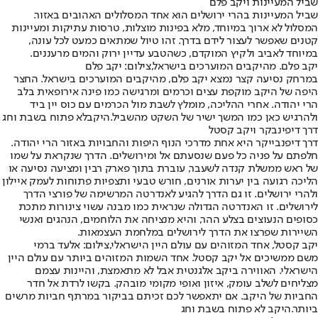
שביל המעיינות ויקב פלם
שביל המעיינות בהרי ירושלים הוא אחד המסלולים האהובים באזור.
המסלול לא ארוך במיוחד, מלא בפינות מוצלות, טרסות עתיקות ומעיינות
קטנים שאפשר לעצור לידם בדרך. זהו טיול שמתאים כמעט לכל עונה,
במיוחד לאביב ולקיץ המוקדם, כשהטבע עדיין ירוק והמים מרעננים.
יקב פלם. מהיקבים המוערכים בישראל,צילום: יקב פלם
במרחק נסיעה קצר נמצא יקב פלם, מהיקבים המוערכים בישראל. החצר
היפה של היקב מוקפת עצים וכרמים ומרגישה כמו פינה אירופאית בלב
הרי יהודה. אחרי ההליכה, מומלץ לשבת מול הכרמים עם כוס יין ביד
ולהרגיש כאן כמו המשך ישיר של השקט מהשביל.
היקב
לא פתוח בשבת וחג
דרך דיפינבקר ויקב קסטל
דרך דיפנבייקר היא אחת מדרכי הנוף היפות והחבויות באזור הרי יהודה.
חלפתם על פניה כל פעם שנסעתם אל ומירושלים. הדרך שנקראת על שמו
של ראש ממשלת קנדה לשעבר, עוברת בתוך פארק רבין ומציעה נסיעה או
הליכה רגועה בין יערות אורנים, חורש טבעי ותצפיות פתוחות לעמק איילון
ולהרי ירושלים. זו גם הדרך להגיע לאנדרטה המרשימה של פורצי הדרך
לירושלים. זו האנדרטה הגדולה שנראית כמו מבנה עשוי צינורות מתכת
כסופים הנעוצים בצלע ההר, והיא מנציחה את הלוחמים, הנהגים ואנשי
השיירות שפרצו את הדרך לירושלים במלחמת העצמאות.
יקב קסטל, אחד המזוהים עם עולם היין הישראלי,צילום: אלעד ברמי
משם ממשיכים אל יקב קסטל. אחד השמות המזוהים ביותר עם עולם היין
הישראלי. האווירה ביקב אלגנטית אבל לא מתאמצת, והיינות עצמם
מצליחים לשלב עומק, איזון ואופי מקומי מובהק. בקשו לרדת אל חדר
החביות של היקב. אם יתאפשר לכם זכיתם בביקור במרתף חביות מרשים
ביותר.
היקב לא פתוח בשבת וחג