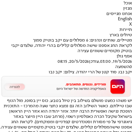
אוכל
מגזין
אנחנו מגייסים
English
X
תיירות
טיולים בארץ
מטיילים, שותים ונהנים: 6 מסלולים עם יקב בוטיק סמוך
לקראת החג אספנו שישה מסלולים קלילים בהרי יהודה, שלצדם יקבי
בוטיק מקומיים ששווים עצירה
אסף גולן
19/5/2026, 03:00
,עודכן
20/5/2026, 08:15
0
השמעה
יקב נבו. סוד קטן של הרי יהודה. צילום: יקב נבו
יש משהו כמעט מושלם בשילוב בין טיול בטבע, כוס יין בסופו, מול הנוף
שבו טיילתם. כאשר השילוב הזה גם נמצא כחצי שעה מהמרכז - התוכנית
הופכת נגישה ואפשרית הרבה יותר. אזור יהודה הוא אזור היין הראשון
בישראל שקיבל הכרה כאפלסיון רשמי, (מרחב שבו היין מיוצר באזור
גיאוגרפי על פי מסורת וסטנדרטים קפדניים ומפוקחים). לקראת החג
אספנו שישה
מסלולים קלילים
, שלצדם יקבי בוטיק מקומיים ששווים עצירה.