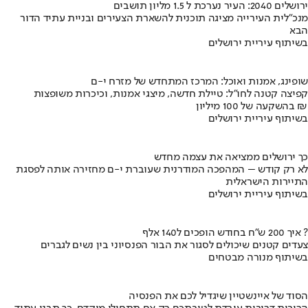
ירושלים 2040: העיר נערכת ל 1.5 מליון תושבים
מנכ"לית העירייה מציגה תוכנית להשארת הצעירים ובניית עתיד הדור
הבא
בשיתוף עיריית ירושלים
שופינג, אמנות ואוכל: המרכז המתחדש של מזרח י-ם
קפיצה קטנה לחו"ל: טיילת חדשה, מיצגי אמנות, וכיכרות משופצות
בהשקעה של 100 מיליון ₪
בשיתוף עיריית ירושלים
כך ירושלים ממציאה את עצמה מחדש
לא רק קודש – המהפכה המודרנית שעוברת י-ם מחזירה אותה לפסגת
התיירות הישראלית
בשיתוף עיריית ירושלים
איך 200 ש"ח בחודש הופכים ל140 אלף ?
צעדים קטנים שיכולים לסגור את הבור הפנסיוני בין נשים לגברים
בשיתוף מנורה מבטחים
הסוד של איינשטיין שיגדיל לכם את הפנסיה