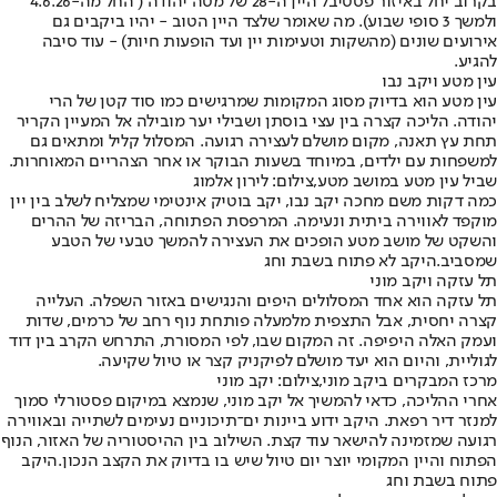
בקרוב יחל באיזור פסטיבל היין ה-28 של מטה יהודה ( החל מה-4.6.26
ולמשך 3 סופי שבוע). מה שאומר שלצד היין הטוב - יהיו ביקבים גם
אירועים שונים (מהשקות וטעימות יין ועד הופעות חיות) - עוד סיבה
להגיע.
עין מטע ויקב נבו
עין מטע הוא בדיוק מסוג המקומות שמרגישים כמו סוד קטן של הרי
יהודה. הליכה קצרה בין עצי בוסתן ושבילי יער מובילה אל המעיין הקריר
תחת עץ תאנה, מקום מושלם לעצירה רגועה. המסלול קליל ומתאים גם
למשפחות עם ילדים, במיוחד בשעות הבוקר או אחר הצהריים המאוחרות.
שביל עין מטע במושב מטע,צילום: לירון אלמוג
כמה דקות משם מחכה יקב נבו, יקב בוטיק אינטימי שמצליח לשלב בין יין
מוקפד לאווירה ביתית ונעימה. המרפסת הפתוחה, הבריזה של ההרים
והשקט של מושב מטע הופכים את העצירה להמשך טבעי של הטבע
שמסביב.
היקב לא פתוח בשבת וחג
תל עזקה ויקב מוני
תל עזקה הוא אחד המסלולים היפים והנגישים באזור השפלה. העלייה
קצרה יחסית, אבל התצפית מלמעלה פותחת נוף רחב של כרמים, שדות
ועמק האלה היפיפה. זה המקום שבו, לפי המסורת, התרחש הקרב בין דוד
לגוליית, והיום הוא יעד מושלם לפיקניק קצר או טיול שקיעה.
מרכז המבקרים ביקב מוני,צילום: יקב מוני
אחרי ההליכה, כדאי להמשיך אל יקב מוני, שנמצא במיקום פסטורלי סמוך
למנזר דיר רפאת. היקב ידוע ביינות ים־תיכוניים נעימים לשתייה ובאווירה
רגועה שמזמינה להישאר עוד קצת. השילוב בין ההיסטוריה של האזור, הנוף
הפתוח והיין המקומי יוצר יום טיול שיש בו בדיוק את הקצב הנכון.
היקב
פתוח בשבת וחג