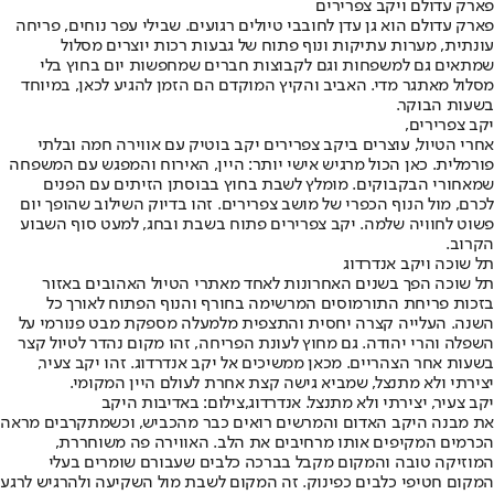
פארק עדולם ויקב צפרירים
פארק עדולם הוא גן עדן לחובבי טיולים רגועים. שבילי עפר נוחים, פריחה
עונתית, מערות עתיקות ונוף פתוח של גבעות רכות יוצרים מסלול
שמתאים גם למשפחות וגם לקבוצות חברים שמחפשות יום בחוץ בלי
מסלול מאתגר מדי. האביב והקיץ המוקדם הם הזמן להגיע לכאן, במיוחד
בשעות הבוקר.
יקב צפרירים,
אחרי הטיול, עוצרים ביקב צפרירים יקב בוטיק עם אווירה חמה ובלתי
פורמלית. כאן הכול מרגיש אישי יותר: היין, האירוח והמפגש עם המשפחה
שמאחורי הבקבוקים. מומלץ לשבת בחוץ בבוסתן הזיתים עם הפנים
לכרם, מול הנוף הכפרי של מושב צפרירים. זהו בדיוק השילוב שהופך יום
פשוט לחוויה שלמה. י
קב צפרירים פתוח בשבת ובחג, למעט סוף השבוע
הקרוב
.
תל שוכה ויקב אנדרדוג
תל שוכה הפך בשנים האחרונות לאחד מאתרי הטיול האהובים באזור
בזכות פריחת התורמוסים המרשימה בחורף והנוף הפתוח לאורך כל
השנה. העלייה קצרה יחסית והתצפית מלמעלה מספקת מבט פנורמי על
השפלה והרי יהודה. גם מחוץ לעונת הפריחה, זהו מקום נהדר לטיול קצר
בשעות אחר הצהריים. מכאן ממשיכים אל יקב אנדרדוג. זהו יקב צעיר,
יצירתי ולא מתנצל, שמביא גישה קצת אחרת לעולם היין המקומי.
יקב צעיר, יצירתי ולא מתנצל. אנדרדוג,צילום: באדיבות היקב
את מבנה היקב האדום והמרשים רואים כבר מהכביש, וכשמתקרבים מראה
הכרמים המקיפים אותו מרחיבים את הלב. האווירה פה משוחררת,
המוזיקה טובה והמקום מקבל בברכה כלבים שעבורם שומרים בעלי
המקום חטיפי כלבים כפינוק. זה המקום לשבת מול השקיעה ולהרגיש לרגע