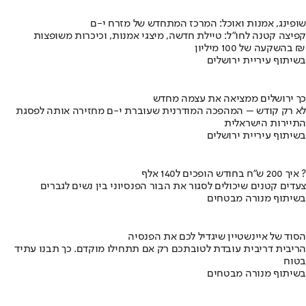
שופינג, אמנות ואוכל: המרכז המתחדש של מזרח י-ם
קפיצה קטנה לחו"ל: טיילת חדשה, מיצגי אמנות, וכיכרות משופצות
בהשקעה של 100 מיליון ₪
בשיתוף עיריית ירושלים
כך ירושלים ממציאה את עצמה מחדש
לא רק קודש – המהפכה המודרנית שעוברת י-ם מחזירה אותה לפסגת
התיירות הישראלית
בשיתוף עיריית ירושלים
איך 200 ש"ח בחודש הופכים ל140 אלף ?
צעדים קטנים שיכולים לסגור את הבור הפנסיוני בין נשים לגברים
בשיתוף מנורה מבטחים
הסוד של איינשטיין שיגדיל לכם את הפנסיה
הריבית דריבית עובדת לטובתכם רק אם תתחילו מוקדם. כך תבנו עתיד
בטוח
בשיתוף מנורה מבטחים