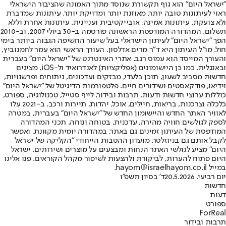
"ישראל היום" הוא גוף תקשורת שנוסד מתוך האמונה שהציבור הישראלי
ראוי לעיתונות טובה יותר, מאוזנת יותר ומדויקת יותר. עיתונות שמדברת
ולא צועקת. עיתונות אמינה, אובייקטיבית ועניינית. עיתונות אחרת וללא
תשלום. המהדורה המודפסת הראשונה פורסמה ב-30 ביולי 2007, וב-2010
הפך "ישראל היום" לעיתון הישראלי בעל שיעור החשיפה הגבוה ביותר בימי
חול. מו"ל העיתון היא ד"ר מרים אדלסון. העורך הראשי הוא עמר לחמנוביץ,
והעורך המייסד הוא עמוס רגב. אתרי האינטרנט של "ישראל היום" בעברית
ובאנגלית, כמו כן היישומונים (אפליקציות) לאנדרואיד ול-iOS, מציגים
חדשות מסביב לשעון, תוכן בלעדי, מבזקים ועדכונים, ניתוחים ופרשנויות,
וידיאו, פודקאסטים ושידורים חיים. פלטפורמות הדיגיטל של "ישראל היום"
כוללות ערוצי חדשות ודעות, תרבות ובידור, לייף סטייל, טכנולוגיה, ספורט,
כלכלה וצרכנות, בריאות, חיילים, אוכל, יהדות, תיירות ורכב. ב-2021 עלו
לאוויר האתר החדש והיישומון החדש של "ישראל היום" בעברית, במטרה
לספק לגולשים חוויה מהירה, עדכנית, בטוחה ונוחה. תכני המהדורה
המודפסת של העיתון זמינים גם באתר, במהדורה יומית מקוונת, ואפשר
לקבל אותם גם בניוזלטר. מועדון ההטבות הייחודי "הקליקה של ישראל
היום" מציע לגולשי האתר הנחות ומבצעים על מוצרים ושירותים. ישראל
היום פתוח להערות, לביקורת ולהצעות לשיפור מקהל הקוראים. פנו אלינו
במייל hayom@israelhayom.co.il.
יום רביעי, 20.5.2026
ד' בסיון תשפ"ו
חדשות
דעות
ספורט
ForReal
תרבות ובידור