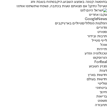
בחופשה קטנה באמצע השבוע.
היקב
פתוח בשבת וחג
טעינו? נתקן! אם מצאתם טעות בכתבה, נשמח שתשתפו אותנו
עקבו אחרינו
G
o
o
g
l
e
News
המלצות מסלולים
טיולים בארץ
יקבים
מדורים
ספורט
תרבות ובידור
לייף סטייל
אוכל
תיירות
טכנולוגיה ומדע
הורוסקופ
ForReal
מגזין השבוע
דעות
חדשות בארץ
חדשות בעולם
פוליטי
ביטחוני
חינוך
בריאות
משפט
תחבורה