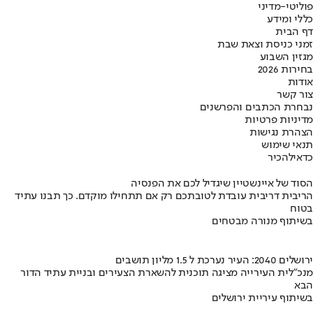
פוליטי-מדיני
כללי ומידע
דף הבית
זמני כניסת וצאת שבת
מגזין השבוע
בחירות 2026
אודות
צור קשר
נבחרת הכתבים והפרשנים
מדיניות פרטיות
הצהרת נגישות
תנאי שימוש
כדאי
להכיר
הסוד של איינשטיין שיגדיל לכם את הפנסיה
הריבית דריבית עובדת לטובתכם רק אם תתחילו מוקדם. כך תבנו עתיד
בטוח
בשיתוף מנורה מבטחים
ירושלים 2040: העיר נערכת ל 1.5 מליון תושבים
מנכ"לית העירייה מציגה תוכנית להשארת הצעירים ובניית עתיד הדור
הבא
בשיתוף עיריית ירושלים