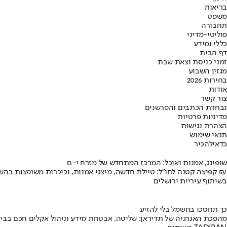
בריאות
משפט
תחבורה
פוליטי-מדיני
כללי ומידע
דף הבית
זמני כניסת וצאת שבת
מגזין השבוע
בחירות 2026
אודות
צור קשר
נבחרת הכתבים והפרשנים
מדיניות פרטיות
הצהרת נגישות
תנאי שימוש
כדאי
להכיר
שופינג, אמנות ואוכל: המרכז המתחדש של מזרח י-ם
קפיצה קטנה לחו"ל: טיילת חדשה, מיצגי אמנות, וכיכרות משופצות בהשקעה של 100 מיליון ₪
בשיתוף עיריית ירושלים
כך תחסכו בחשמל בלי להזיע
מהפכת האנרגיה של תדיראן: שליטה, אבטחת מידע וניהול אקלים חכם בבי