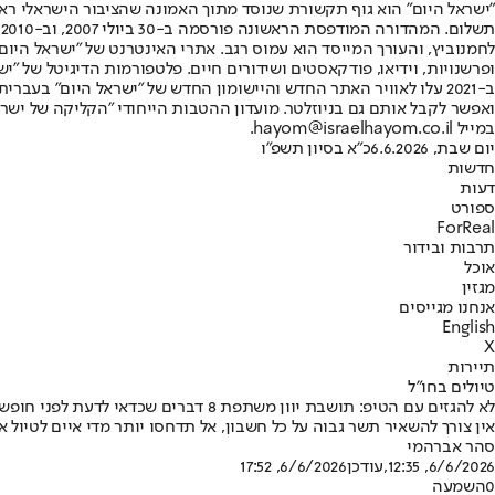
"ישראל היום" הוא גוף תקשורת שנוסד מתוך האמונה שהציבור הישראלי ראוי 
ת
ופרשנויות, וידיאו, פודקאסטים ושידורים חיים. פלטפורמות הדיגיטל של "ישרא
ב-2021 עלו לאוויר האתר החדש והיישומון החדש של "ישראל היום" בע
ואפשר לקבל אותם גם בניוזלטר. מועדון ההטבות הייחודי "הקליקה של ישרא
במייל hayom@israelhayom.co.il.
יום שבת, 6.6.2026
כ"א בסיון תשפ"ו
חדשות
דעות
ספורט
ForReal
תרבות ובידור
אוכל
מגזין
אנחנו מגייסים
English
X
תיירות
טיולים בחו"ל
לא להגזים עם הטיפ: תושבת יוון משתפת 8 דברים שכדאי לדעת לפני חופשה במדינה
אין צורך להשאיר תשר גבוה על כל חשבון, אל תדחסו יותר מדי איים לטיול א
סהר אברהמי
6/6/2026, 12:35
,עודכן
6/6/2026, 17:52
0
השמעה