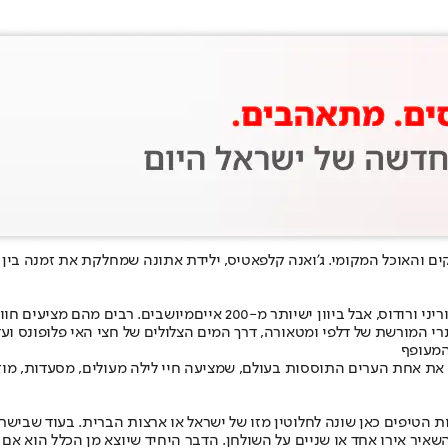
קים והאוכל המקומי. ג'ואנה קלפאטיס, ילידת אתונה שמחלקת את זמנה בין 
י ורודוס, אבל ביוון יש
יותר מ-200 איים
מיושבים. רבים מהם מציעים חווי
י המורשת של דלפי ומטאורה, דרך המים הצלולים של חצי האי פלופונס ועד
המעופף
את אחת הערים התוססות בעולם, שמציעה חיי לילה מעולים, מסעדות, מוזיא
איר אירו אחד או שניים על השולחן. הדבר היחיד שיוצא מן הכלל הוא אם 