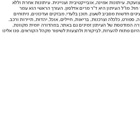
ועקת. עיתונות אמינה, אובייקטיבית ועניינית. עיתונות אחרת וללא
עור החשיפה הגבוה ביותר בימי חול. מו"ל העיתון היא ד"ר מרים אדלסון. העורך הראשי הוא עמר
 והעורך המייסד הוא עמוס רגב. אתרי האינטרנט של "ישראל היום" בעברית ובאנגלית, כמו כן היישומונים (אפליקציות) לאנדרואיד ול-iOS, מציגים חדשות מסביב לשעון, תוכן בלעדי, מבזקים ועדכונים, ניתוחים
, ספורט, כלכלה וצרכנות, בריאות, חיילים, אוכל, יהדות, תיירות ורכב.
דורה המודפסת של העיתון זמינים גם באתר, במהדורה יומית מקוונת,
היום פתוח להערות, לביקורת ולהצעות לשיפור מקהל הקוראים. פנו אלינו