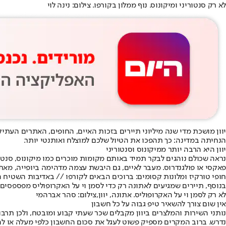
לא רק סנטוריני ומיקונוס. נוף ממלון בקורפו. צילום: נינה לוי
יוון מושכת מדי שנה מיליוני תיירים בזכות האיים, החופים, האתרים העתי
הנחיתה במדינה: כך תהפכו את הטיול שלכם למוצלח ואותנטי יותר.
יוון היא הרבה יותר ממיקונוס וסנטוריני
נראה שכולם נוהגים לבקר תמיד באותם מקומות מוכרים כמו מיקונוס, סנטורינ
פאקסי או פולגנדרוס. מעבר לאיים, גם היבשת עצמה מדהימה ביופייה, מאתר
חופי טורקיז ומלונות קסומים: ברוכים הבאים לקורפו // באדיבות השטיח 
בנוסף, תיירים שמגיעים לאתונה רק כדי לסמן וי על האקרופוליס מפספסים 
לא רק לסמן וי על האקרופוליס. אתונה, יוון,צילום: סהר אברהמי
אין שום צורך להשאיר טיפ גבוה על כל חשבון
נדרש. ברוב המקרים מספיק פשוט לעגל את סכום החשבון כלפי מעלה או להש