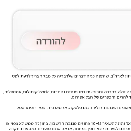
יוון לארה"ב, שיתפה כמה דברים שלדבריה כל מבקר צריך לדעת לפני
ה זולה בהרבה ומרגישים כמו פנינים נסתרות, למשל קימולוס, אסטפליה,
 להרים והכפרים של חבל אפירוס.
ונים ושכונות קוליות כמו פלאקה, אקסארכיה, פסירי ופנגראטי.
נותני השירות והמלצרים ביוון מקבלים שכר שעתי קבוע ומובטח, ולכן תרבות הטיפים כאן שונה לחלוטין מזו של ישראל או ארצות הברית. בעוד שבישראל נהוג להשאיר 10-15 אחוזים מגובה החשבון, ביוון זה ממש לא צפוי או
זכיתם לשירות יוצא דופן במיוחד, או אם אתם סועדים במסעדת יוקרה