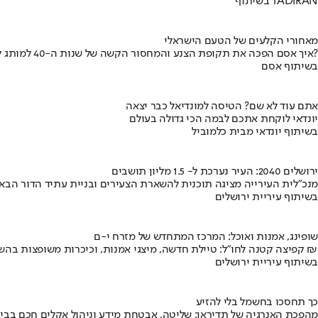
בשיתוף TADIRAN
מאחורי הקלעים של הטעם הישראלי
איך אסם הפכה את תקופת הצנע והמחסור הקשה של שנות ה-40 למותג לאומי?
בשיתוף אסם
אתם עוד לא שם? הטיסה למונדיאל כבר יצאה
יונדאי לוקחת אתכם לבמה הכי גדולה בעולם
בשיתוף יונדאי מבית כלמוביל
ירושלים 2040: העיר נערכת ל- 1.5 מליון תושבים
מנכ"לית העירייה מציגה תוכנית להשארת הצעירים ובניית עתיד הדור הבא
בשיתוף עיריית ירושלים
שופינג, אמנות ואוכל: המרכז המתחדש של מזרח י-ם
קפיצה קטנה לחו"ל: טיילת חדשה, מיצגי אמנות, וכיכרות משופצות בהשקעה של 100 מיליון ₪
בשיתוף עיריית ירושלים
כך תחסכו בחשמל בלי להזיע
מהפכת האנרגיה של תדיראן: שליטה, אבטחת מידע וניהול אקלים חכם בבי