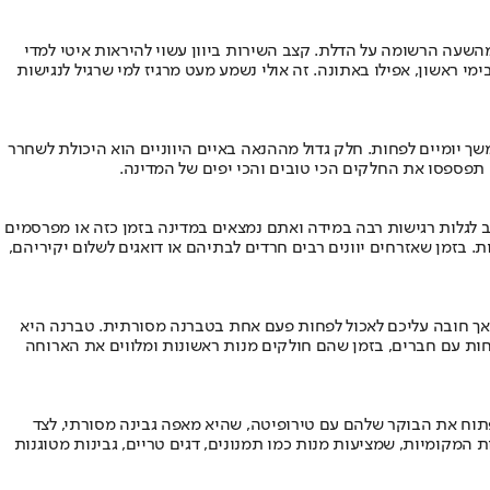
מהשעה הרשומה על הדלת. קצב השירות ביוון עשוי להיראות איטי למדי
י ראשון, אפילו באתונה. זה אולי נשמע מעט מרגיז למי שרגיל לנגישות
ך יומיים לפחות. חלק גדול מההנאה באיים היווניים הוא היכולת לשחרר
תפספסו את החלקים הכי טובים והכי יפים של המדינה.
וב לגלות רגישות רבה במידה ואתם נמצאים במדינה בזמן כזה או מפרסמים
בזמן שאזרחים יוונים רבים חרדים לבתיהם או דואגים לשלום יקיריהם,
 אך חובה עליכם לאכול לפחות פעם אחת בטברנה מסורתית. טברנה היא
יחות עם חברים, בזמן שהם חולקים מנות ראשונות ומלווים את הארוחה
לפתוח את הבוקר שלהם עם טירופיטה, שהיא מאפה גבינה מסורתי, לצד
ת המקומיות, שמציעות מנות כמו תמנונים, דגים טריים, גבינות מטוגנות