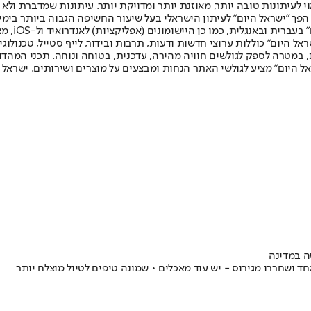
לעיתונות טובה יותר, מאוזנת יותר ומדויקת יותר. עיתונות שמדברת ולא צ
שלום. המהדורה המודפסת הראשונה פורסמה ב-30 ביולי 2007, וב-2010 הפך "ישראל היום" לעיתון הישראלי בעל שי
לחמנוביץ,
ל היום" כוללות ערוצי חדשות ודעות, תרבות ובידור, לייף סטייל, טכנולוגיה
ברית, במטרה לספק לגולשים חוויה מהירה, עדכנית, בטוחה ונוחה. תכני המה
ל היום" מציע לגולשי האתר הנחות ומבצעים על מוצרים ושירותים. ישראל 
חד ושחררו מגירוס - יש עוד מאכלים • שמונה טיפים לטיול מוצלח יותר