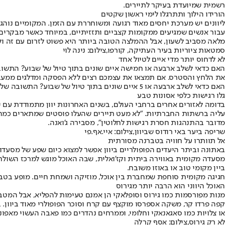
רשמית שמיועדת בעיקר לתיירים.
הורידו הילוך ותתרגלו לימי ראשון שקטים
ליוונים יש מערכת יחסים מאוד רגועה ומשוחררת עם הזמן. המקומיים נוהג
עבור אנשים שמגיעים ממקומות קצביים ותזזיתיים, במיוחד כאשר מבקרים בא
מלאה מסביב לשעון, אבל ההמלצה הטובה ביותר היא פשוט לזרום עם זה ול
סמטאות ציוריות בעיר העתיקה, קורפו,צילום: נינה לוי
לא לדחוס יותר מדי איים לטיול אחד
האם כדאי לשלב ארבעה או חמישה איים שונים בתוך טיול של שבוע? התשובה 
את הלחץ והסטרס. אם תמצאו את עצמכם רצים ללא הפסקה ומדלגים ממעבור
האם כדאי לשלב ארבעה או 5 איים שונים בתוך טיול של שבוע? התשובה שלילית. רודוס,צילום: GettyImages
גלו רגישות כלפי אסונות טבע
בדומה לאזורים אחרים ברחבי העולם, בשנים האחרונות יוון מתמודדת עם יו
עליה ברשתות החברתיות. "לא מעט תיירים שהעלו פוסטים שמתארים כמה הש
מדובר בהתנהגות חסרת רגישות לחלוטין", מסבירה ג'ואנה.
שריפה ביער באי רודוס שביוון,צילום: איי.אף.פי
אל תוותרו על חוויה בטברנה מסורתית
באתונה וביתר היעדים הפופולריים ביוון אפשר למצוא כיום שפע של מסעד
מסעדה מקומית באווירה ביתית וקז'ואלית, שבה האוכל מוגש למרכז השולחן
ביין מקומי טוב או באוזו משובח.
חגיגה מקומית סוחפת שמחברת בין אוכל, מוזיקה ושמחת חיים. מופע בטברנ
האוכל היווני הוא הרבה יותר מגירוס
מנות מפורסמות כמו גירוס וסופלאקי הן אמנם טעימות להפליא, אבל המטבח
קפה פרדו קר, משקה אספרסו מוקצף עם קרח וסוכר הפופולרי מאוד ביוון. ב
או צלויות כמו סאגאנאקי וחלומי, וממרחים נהדרים כמו פאבה העשוי מאפונ
לא רק גירוס,צילום: אסף קרלה