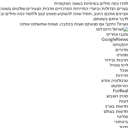
למדו כמה מילים בסיסיות בשפה המקומית
בערים הגדולות וביעדי התיירות המרכזיים מרבית הצעירים שולטים בשפה ה
מבינים אתכם היטב, תמיד שווה להשקיע מאמץ קטן וללמוד כמה מילים וביט
לדבר איתם בשפתם.
טעינו? נתקן! אם מצאתם טעות בכתבה, נשמח שתשתפו אותנו
עקבו אחרינו
G
o
o
g
l
e
News
יוון
קורפו
מדורים
ספורט
תרבות ובידור
לייף סטייל
אוכל
תיירות
טכנולוגיה ומדע
הורוסקופ
ForReal
מגזין השבוע
דעות
חדשות בארץ
חדשות בעולם
פוליטי
ביטחוני
חינוך