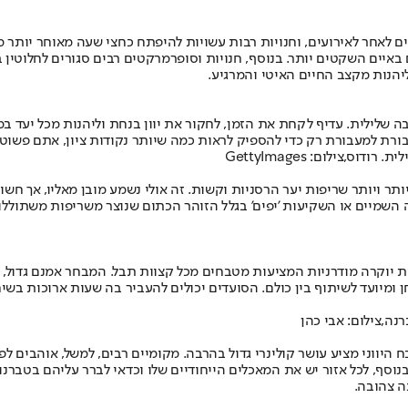
ים לאחר לאירועים, וחנויות רבות עשויות להיפתח כחצי שעה מאוחר יותר 
יים השקטים יותר. בנוסף, חנויות וסופרמרקטים רבים סגורים לחלוטין בימ
יהנות מקצב החיים האיטי והמרגיע.
שלילית. עדיף לקחת את הזמן, לחקור את יוון בנחת וליהנות מכל יעד במש
ת למעבורת רק כדי להספיק לראות כמה שיותר נקודות ציון, אתם פשוט 
תר ויותר שריפות יער הרסניות וקשות. זה אולי נשמע מובן מאליו, אך חש
מיים או השקיעות 'יפים' בגלל הזוהר הכתום שנוצר משריפות משתוללות. 
ות יוקרה מודרניות המציעות מטבחים מכל קצוות תבל. המבחר אמנם גדול,
 ומיועד לשיתוף בין כולם. הסועדים יכולים להעביר בה שעות ארוכות בש
ה,צילום: אבי כהן
 היווני מציע עושר קולינרי גדול בהרבה. מקומיים רבים, למשל, אוהבים 
נוסף, לכל אזור יש את המאכלים הייחודיים שלו וכדאי לברר עליהם בטברנו
ה צהובה.