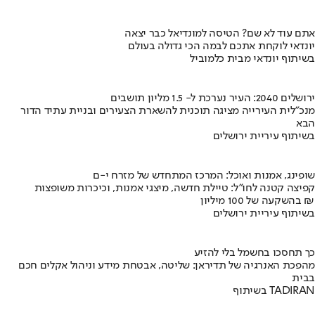
אתם עוד לא שם? הטיסה למונדיאל כבר יצאה
יונדאי לוקחת אתכם לבמה הכי גדולה בעולם
בשיתוף יונדאי מבית כלמוביל
ירושלים 2040: העיר נערכת ל- 1.5 מליון תושבים
מנכ"לית העירייה מציגה תוכנית להשארת הצעירים ובניית עתיד הדור
הבא
בשיתוף עיריית ירושלים
שופינג, אמנות ואוכל: המרכז המתחדש של מזרח י-ם
קפיצה קטנה לחו"ל: טיילת חדשה, מיצגי אמנות, וכיכרות משופצות
בהשקעה של 100 מיליון ₪
בשיתוף עיריית ירושלים
כך תחסכו בחשמל בלי להזיע
מהפכת האנרגיה של תדיראן: שליטה, אבטחת מידע וניהול אקלים חכם
בבית
בשיתוף TADIRAN