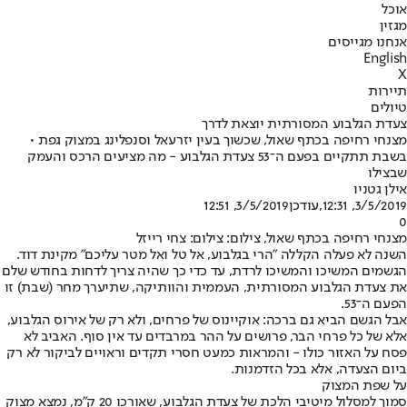
אוכל
מגזין
אנחנו מגייסים
English
X
תיירות
טיולים
צעדת הגלבוע המסורתית יוצאת לדרך
מצנחי רחיפה בכתף שאול, שכשוך בעין יזרעאל וסנפלינג במצוק גפת •
בשבת תתקיים בפעם ה־53 צעדת הגלבוע - מה מציעים הרכס והעמק
שבצילו
אילן גטניו
3/5/2019, 12:31
,עודכן
3/5/2019, 12:51
0
מצנחי רחיפה בכתף שאול, צילום: צילום: צחי רייזל
השנה לא פעלה הקללה "הרי בגלבוע, אל טל ואל מטר עליכם" מקינת דוד.
הגשמים המשיכו והמשיכו לרדת, עד כדי כך שהיה צריך לדחות בחודש שלם
את צעדת הגלבוע המסורתית, העממית והוותיקה, שתיערך מחר (שבת) זו
הפעם ה־53.
אבל הגשם הביא גם ברכה: אוקיינוס של פרחים, ולא רק של אירוס הגלבוע,
אלא של כל פרחי הבר, פרושים על ההר במרבדים עד אין סוף. האביב לא
פסח על האזור כולו - והמראות כמעט חסרי תקדים וראויים לביקור לא רק
ביום הצעדה, אלא בכל הזדמנות.
על שפת המצוק
סמוך למסלול מיטיבי הלכת של צעדת הגלבוע, שאורכו 20 ק"מ, נמצא מצוק