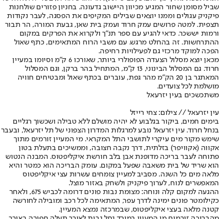
שביל מסומן שחור המגיע מכיוון היישוב גדעונה. בחניון פזורים שולחנות
פיקניק עגולים וממנו יוצאים שבילים המקיפים את הפסגה, לעבר נקודות
תצפית. למטה פרושים עמק חרוד ועמק בית שאן, גבעת המורה, הר תבור
ורמות יששכר. כדאי להגיע עם ספר תנ"ך ולקרוא את הפרקים במקום
ההתרחשות. זה בהחלט מרגש. עם משבי הרוח המתאימים, כתף שאול
הפכה למוקד מרכזי גם לפעילויות רחיפה.
מכאן יוצא מסלול הצעדה הפופולרי ביותר, שאורכו 6 ק"מ וסיומו במעיין
חרוד. גם המסלול הבינוני, 13 ק"מ, המתחיל בהר ברקן, וגם המסלול
המאתגר בן 20 הק"מ מהר גפת, עוברים בכתף שאול ומבטיחים חוויה
מושלמת לכל צועדים.
משתכשכים בעין יזרעאל
עין יזרעאל // צילום: צחי רייזל
בימים חמים, ביקור בגלבוע לא יהיה מושלם ללא טבילה ושכשוך רגליים
בנחל חרוד. עין יזרעאל נובע למרגלות המדרון הצפוני של תל יזרעאל, ובעבר
שימש מקור מים עיקרי לתושבי התל המקראי. מי המעיין זורמים מתוך
אקווה (אקוויפר) בזלתית, דרך נקבה חצובה, וממשיכים בתעלת בטון
פתוחה לעבר בריכה מדופנת אבן בלב חורשת איקליפטוס. המבנה הנטוש
הוא שריד של בית משאבה שפעל במקום. עומק הבריכה הוא כמטר והיא
מלאה מים כל השנה. מסביב למעיין צומחים עשרות עצי איקליפטוס
המאפשרים לנוח, לערוך פיקניק ולשחק באזור מוצל.
ההגעה למקום קלה ונוחה: מצומת נבות פונים דרומה לכביש 675, ולאחר
כקילומטר פונים ימינה לדרך עפר, המתאימה לכל רכב ומובילה לחורשה
קטנה מלאה בעצי איקליפטוס, שבמרכזה נמצא המעיין.
מהבריכה זורמים מי המעיין במורד נחל נבות לאורך תעלה חפורה באורך