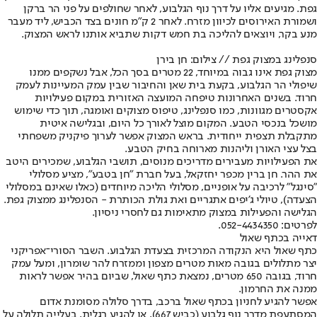
גפת. מגיעים אליו על דרך נוף הגלבוע, לאחר שחולפים על פני הר ברקן
ושמורת האירוסים לכיוון מזרח. לאחר 2 ק"מ חונים בצד הכביש, ליד מעבר
מנע בקר, ויוצאים להליכה בת חמש דקות שתביא אותנו לראש המצוק.
סנפלינג במצוק גפת // צילום: חן בירן
מצוק גפת אינו גבוה במיוחד, 22 מטרים בסך הכל, אבל נשקפים ממנו
שיפולי הר הגלבוע, בקעת בית שאן והחיבור שבין עמק המעיינות לעמק
חרוד. בשנים האחרונות טיפחה המועצה האזורית במקום פעילויות
אקסטרים מגוונות, כמו סנפלינג, טיפוס מצוקים ואומגה, תוך כדי שימוש
מושכל בנכסי הטבע. המקום מוצל לאורך כל היום, ובגלישה איטית
מתקבלת תצפית ייחודית. בראש המצוק אפשר לערוך פיקניק משפחתי
בצל עצי האורן וליהנות מארוחה בחיק הטבע.
את הפעילויות מעבירים מדריכים מנוסים, תושבי הגלבוע, שמכירים היטב
את ההר. חן ברין מכפר יחזקאל, בעל חברת "חן בטבע", מציע מסלולי
"סינגל" לרכיבה על אופניים, מסלולי הליכה מיוחדים (כאלו שאינם במסלולי
הצעדה), טיולי ג'יפים אתגריים ואת גולת הכותרת - הסנפלינג ממצוק גפת.
הגלישה והפעילות במצוק מתאימות גם לחסרי ניסיון.
לפרטים: 052-4434350.
דאייה בכתף שאול
כתף שאול היא הנקודה המרכזית בצעדת הגלבוע. השבר הסורי־אפריקני
יצר מתלולים בגובה מאות מטרים מצפון וממזרח להר שומרון, ומעל עמק
חרוד, בגובה 650 מטרים, נמצאת כתף שאול, שביום בהיר אפשר לראות
ממנה את החרמון.
אפשר להגיע לחניון בכתף שאול ברכב, בדרך סלולה מסומנת אדום
המסתעפת מדרך נוף גלבוע (כביש 667), או להגיע רגלית, בעלייה תלולה על