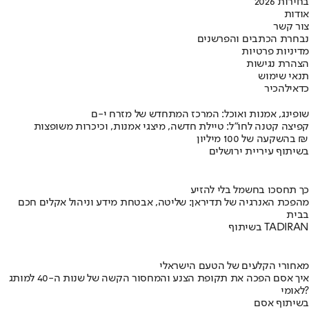
בחירות 2026
אודות
צור קשר
נבחרת הכתבים והפרשנים
מדיניות פרטיות
הצהרת נגישות
תנאי שימוש
כדאי
להכיר
שופינג, אמנות ואוכל: המרכז המתחדש של מזרח י-ם
קפיצה קטנה לחו"ל: טיילת חדשה, מיצגי אמנות, וכיכרות משופצות
בהשקעה של 100 מיליון ₪
בשיתוף עיריית ירושלים
כך תחסכו בחשמל בלי להזיע
מהפכת האנרגיה של תדיראן: שליטה, אבטחת מידע וניהול אקלים חכם
בבית
בשיתוף TADIRAN
מאחורי הקלעים של הטעם הישראלי
איך אסם הפכה את תקופת הצנע והמחסור הקשה של שנות ה-40 למותג
לאומי?
בשיתוף אסם