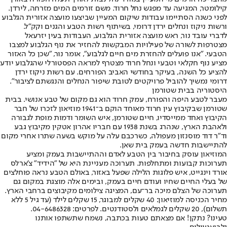
קילומטר, המגיעה עד מפגש נחל חרוד. משם זורמים המים מזרחה, לירדן.
לפני כשנה הסתיימו עבודות שיקום המעיין שביצעו מועצה אזורית הגלבוע
ורשות ניקוז ונחלים ירדן דרומי, בשיתוף רשות הטבע והגנים וקק"ל.
לדברי עובד נור, ראש מועצה אזורית הגלבוע, העבודות בעין יזרעאל
מצטרפות לשורה של פעילויות המבקשות להחזיר את נוף הגלבוע למצבו
הטבעי. "אנו פועלים להחזרת מים חיים לגלבוע", אומר נור, "שכן כל האזור
מציע נוף חקלאי וטבעי ונחל חרוד מצטרף למראה הפסטורלי שהגלבוע יודע
להציע כל השנה, בעיקר בחודשי האביב הפורחים. עם רשות ניקוז ירדן
דרומי נמשיך להוביל פרויקטים לטובת שיפור הנחלים והנגשתם לציבור".
היסטוריה בבית שטורמן
מעבר לטבע היפה והפורח, עמק חרוד הוא גם מקום של טבע אנושי. בבית
שטורמן שבקיבוץ עין חרוד מאוחד הוקם ב־1941 מוזיאון לזכרו של חבר
הקיבוץ ואחד ממייסדיו, חיים שטורמן, איש השומר ודמות מופת לגבורה
ולאהבת הארץ, שנהרג בשנת 1938 עם חבריו אהרון אטקין מקיבוץ גבע
וד"ר דוד מוסנזון מעפולה, כשרכבם עלה על מוקש בשעה שתרו אחרי מקום
להתיישבות חדשה בעמק בית שאן.
המוזיאון עוסק בחיבור בין הטבע לאדם וההתיישבות בעמק ומציע
תערוכות קבועות ומתחלפות. תערוכה מעניינת היא של "הידיד" צ'ארלס
אורד וינגייט, איש פלוגות הלילה שפעל באזור, באולם הטבע נראה פוחלצים
של בעלי החיים שחיו ועודם חיים בעמק, ובימים אלה מוצגת במקום גם
תערוכה של הצלם מיכה בר־עם, המציגה צילומים מקיבוצים ברחבי הארץ.
מחיר הכניסה למוזיאון: 40 שקלים למבוגר, 15 שקלים לילד (עד גיל 5 ללא
תשלום), 20 שקלים לגמלאים ולסטודנטים. לפרטים: 04-6486328.
טעינו? נתקן! אם מצאתם טעות בכתבה, נשמח שתשתפו אותנו