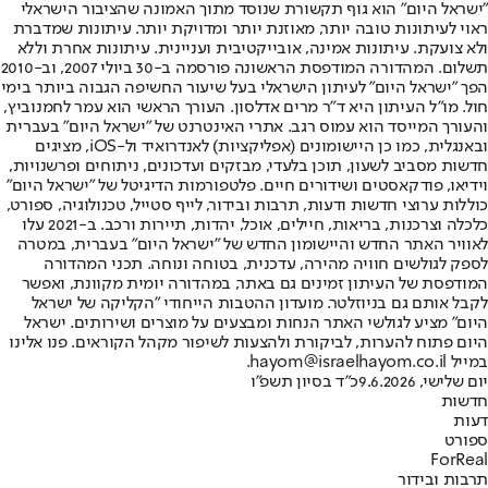
"ישראל היום" הוא גוף תקשורת שנוסד מתוך האמונה שהציבור הישראלי
ראוי לעיתונות טובה יותר, מאוזנת יותר ומדויקת יותר. עיתונות שמדברת
ולא צועקת. עיתונות אמינה, אובייקטיבית ועניינית. עיתונות אחרת וללא
תשלום. המהדורה המודפסת הראשונה פורסמה ב-30 ביולי 2007, וב-2010
הפך "ישראל היום" לעיתון הישראלי בעל שיעור החשיפה הגבוה ביותר בימי
חול. מו"ל העיתון היא ד"ר מרים אדלסון. העורך הראשי הוא עמר לחמנוביץ,
והעורך המייסד הוא עמוס רגב. אתרי האינטרנט של "ישראל היום" בעברית
ובאנגלית, כמו כן היישומונים (אפליקציות) לאנדרואיד ול-iOS, מציגים
חדשות מסביב לשעון, תוכן בלעדי, מבזקים ועדכונים, ניתוחים ופרשנויות,
וידיאו, פודקאסטים ושידורים חיים. פלטפורמות הדיגיטל של "ישראל היום"
כוללות ערוצי חדשות ודעות, תרבות ובידור, לייף סטייל, טכנולוגיה, ספורט,
כלכלה וצרכנות, בריאות, חיילים, אוכל, יהדות, תיירות ורכב. ב-2021 עלו
לאוויר האתר החדש והיישומון החדש של "ישראל היום" בעברית, במטרה
לספק לגולשים חוויה מהירה, עדכנית, בטוחה ונוחה. תכני המהדורה
המודפסת של העיתון זמינים גם באתר, במהדורה יומית מקוונת, ואפשר
לקבל אותם גם בניוזלטר. מועדון ההטבות הייחודי "הקליקה של ישראל
היום" מציע לגולשי האתר הנחות ומבצעים על מוצרים ושירותים. ישראל
היום פתוח להערות, לביקורת ולהצעות לשיפור מקהל הקוראים. פנו אלינו
במייל hayom@israelhayom.co.il.
יום שלישי, 9.6.2026
כ"ד בסיון תשפ"ו
חדשות
דעות
ספורט
ForReal
תרבות ובידור