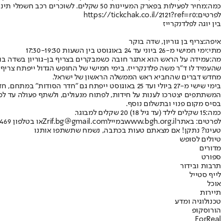
כמה:
מחיר לפעילות בפארק המעיינות 50 שקלים. לשוכרים רכב חשמלי תינתן הטבה של 20 ש"ח לנוסע. מחיר כרטיס משולב לגן גורו וגן גו יורה כולל הפעילות 59 שקלים לכרטיס לאדם מגיל שנתיים.
לפרטים:
https://tickchak.co.il/2121?ref=r0
בין יוגה לפלדנקרייז
איפה:
צריף בן גוריון, שדה בוקר
מתי:
ימי חמישי מ-26 ביוני עד 24 באוגוסט בין השעות 17:30-19:30
מה:
עמידה על הראש הוא אתגר חובה כשמבקרים בצריף בן-גוריון בשדה בוק
שהעמיד לו ד"ר משה פלדנקרייז. בימי חמישי של החופש הגדול ייפתח צריף ב
מחדש דברים שהחביא ראש הממשלה הראשון של ישראל.
בימי שישי מ-27 ביולי ועד 25 באוגוסט ייפתח גם "
המשתתפים יצטרכו לענות על חידות, לפתוח מנעולים, ולשתף פעולה עד למ
בסיס מקום פנוי ובתשלום נוסף.
כמה:
15 שקלים לילד (עד גיל 18) 20 שקלים למבוגר.
לפרטים: באתר
www.bgh.org.il
במייל
Zrif.bg@gmail.com
או בטלפון 08-6560469
טעינו? נתקן! אם מצאתם טעות בכתבה, נשמח שתשתפו אותנו
טיולים לסופש
מדורים
ספורט
תרבות ובידור
לייף סטייל
אוכל
תיירות
טכנולוגיה ומדע
הורוסקופ
ForReal