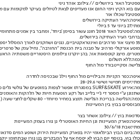
פסטיבל האור בירושלים // צילום: אוהד גיגי
עם בוא הקיץ וימי החום אנו מעדיפים לצאת לטיולים בעיקר למקומות עם מ
פסטיבל שכולו אור
איפה:
העיר העתיקה בירושלים
מתי:
27 ביוני עד 5 ביולי
מה:
'פסטיבל האור 2018' חוגג עשור בסימן 'ביחד', ומחבר ב
ברחבי העיר העתיקה בירושלים.
35 מיצגי אור מרהיבים ואינטראקטיביים, נגנים ושחקנים לאורך המסלול יס
מטרים. מיצג קופסאות אור, בהן יוקרנו צילומים היסטוריים משנותיה הראשו
כמה:
ללא תשלום
גלישה וסקייטבורד מול החוף
איפה:
כפר הקניות והבילויים מול החוף וילג' שבכניסה לחדרה
מתי:
ימים חמישי ושישי 28-29.6
מה:
אירוע SURF&SKATE במסגרתו אפשר לצפות במופעים של 
שתנוגן ע"י מספר די ג'יי בלייב ועל רקע הופעות חיות של הלהקות והאומנים Peled, מלבי טרופיקל וכוכב אניס. בנוסף, יוקם מתחם רמפות של המותג VANS להחלקה עם סקייטבורד שיהיה פתוח ללא תשלו
כמה:
הגלישה בבריכת הגלישה תוצע במחיר מיוחד- 80 שקלים לחצי שעה (במקום 180 שקלים ל-45 דקות).
מבוססים בבוץ בין המעיינות
סדנאות בוץ // צילום: אשחר בצר
איפה:
פארק המעיינות וגן החיות האוסטרלי גן גורו בעמק המעיינות
מתי:
שבת 30/6/18
מה:
ביום הבוץ הבינלאומי יהיו בפארק המעיינות הירוק ושופע המים סדנאות
כולו בוץ. בנוסף יום הבוץ לא יפסח אף על המבקרים בגן גורו שבתחומו יוק