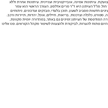
ועקת. עיתונות אמינה, אובייקטיבית ועניינית. עיתונות אחרת וללא
עור החשיפה הגבוה ביותר בימי חול. מו"ל העיתון היא ד"ר מרים אדלסון. העורך הראשי הוא עמר
 והעורך המייסד הוא עמוס רגב. אתרי האינטרנט של "ישראל היום" בעברית ובאנגלית, כמו כן היישומונים (אפליקציות) לאנדרואיד ול-iOS, מציגים חדשות מסביב לשעון, תוכן בלעדי, מבזקים ועדכונים, ניתוחים
, ספורט, כלכלה וצרכנות, בריאות, חיילים, אוכל, יהדות, תיירות ורכב.
דורה המודפסת של העיתון זמינים גם באתר, במהדורה יומית מקוונת,
היום פתוח להערות, לביקורת ולהצעות לשיפור מקהל הקוראים. פנו אלינו