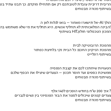
הסוד של איינשטיין שיגדיל לכם את הפנסיה
הריבית דריבית עובדת לטובתכם רק אם תתחילו מוקדם. כך תבנו עתיד בט
בשיתוף מנורה מבטחים
אל תישארו מאחור – בואו לגלות לאן ה-AI הולך
הבינה המלאכותית לא תחליף אנשים, היא תחליף את מי שלא משתמש בה!
בשיתוף HIT,המכון הטכנולוגי חולון
מהפכת הרובוטיקה לבית
מהפכת הניקיון החכם: כל הבית נקי בלחיצת כפתור
בשיתוף רונלייט
הטעויות שיחתכו לכם את קצבת הפנסיה
ממשיכת כספים ועד חוסר תכנון – הצעדים שיצילו את הכסף שלכם
בשיתוף מנורה מבטחים
איך 200 ש"ח בחודש הופכים ל140 אלף ?
צעדים קטנים שיכולים לסגור את הבור הפנסיוני בין נשים לגברים
בשיתוף מנורה מבטחים