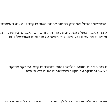
. האירוע הבינלאומי הגדול והמרתק בתחום אמנות האור יתקיים זו השנה העשירית
מצעות מגע, הפעלת אפקטים של אור וקול וחיבור בין אנשים. בין היתר יוצג
מופע אורקולי מרהיב על מבנה בית הכנסת "החורבה", נחיל ענק של פרפרים מוארים כסמל לשמחה, צבע וחירות. יער אורות המורכב מ-1,900 ענפים מוארים, פסלי עצים צבעוניים, קיר גרפיטי של אור ומים באורך של כ-10
 סקייטרים מוכרים. מופעי הגלישה והסקייטבורד יתקיימו על רקע מוזיקה
ים שבינינו - שלא פוחדים להתלכלך יהיה מסלול מכשולים לכל המשפחה שכל