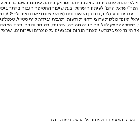
לעיתונות טובה יותר, מאוזנת יותר ומדויקת יותר. עיתונות שמדברת ולא צ
שלום. המהדורה המודפסת הראשונה פורסמה ב-30 ביולי 2007, וב-2010 הפך "ישראל היום" לעיתון הישראלי בעל שי
לחמנוביץ,
ל היום" כוללות ערוצי חדשות ודעות, תרבות ובידור, לייף סטייל, טכנולוגיה
ברית, במטרה לספק לגולשים חוויה מהירה, עדכנית, בטוחה ונוחה. תכני המה
ל היום" מציע לגולשי האתר הנחות ומבצעים על מוצרים ושירותים. ישראל 
מי בפארק המעיינות ולעמוד על הראש בשדה בוקר