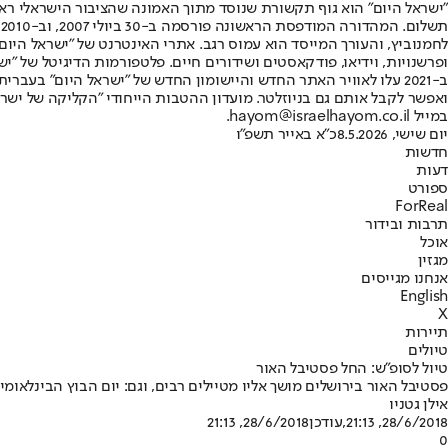
"ישראל היום" הוא גוף תקשורת שנוסד מתוך האמונה שהציבור הישראלי ראוי 
ת
ופרשנויות, וידיאו, פודקאסטים ושידורים חיים. פלטפורמות הדיגיטל של "ישרא
ב-2021 עלו לאוויר האתר החדש והיישומון החדש של "ישראל היום" בע
ואפשר לקבל אותם גם בניוזלטר. מועדון ההטבות הייחודי "הקליקה של ישרא
במייל hayom@israelhayom.co.il.
יום שישי, 8.5.2026
כ"א באייר תשפ"ו
חדשות
דעות
ספורט
ForReal
תרבות ובידור
אוכל
מגזין
אנחנו מגייסים
English
X
תיירות
טיולים
טיול לסופ"ש: החל פסטיבל האור
פסטיבל האור בירושלים מושך אליו מטיילים רבים, וגם: יום הבוץ הבינלאו
אילן גטניו
28/6/2018, 21:13
,עודכן
28/6/2018, 21:13
0