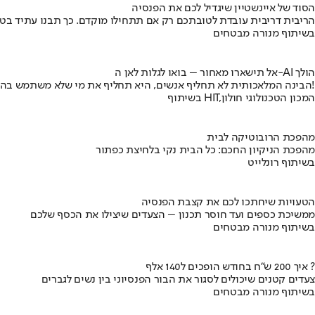
הסוד של איינשטיין שיגדיל לכם את הפנסיה
הריבית דריבית עובדת לטובתכם רק אם תתחילו מוקדם. כך תבנו עתיד בט
בשיתוף מנורה מבטחים
אל תישארו מאחור – בואו לגלות לאן ה-AI הולך
הבינה המלאכותית לא תחליף אנשים, היא תחליף את מי שלא משתמש בה!
בשיתוף HIT,המכון הטכנולוגי חולון
מהפכת הרובוטיקה לבית
מהפכת הניקיון החכם: כל הבית נקי בלחיצת כפתור
בשיתוף רונלייט
הטעויות שיחתכו לכם את קצבת הפנסיה
ממשיכת כספים ועד חוסר תכנון – הצעדים שיצילו את הכסף שלכם
בשיתוף מנורה מבטחים
איך 200 ש"ח בחודש הופכים ל140 אלף ?
צעדים קטנים שיכולים לסגור את הבור הפנסיוני בין נשים לגברים
בשיתוף מנורה מבטחים