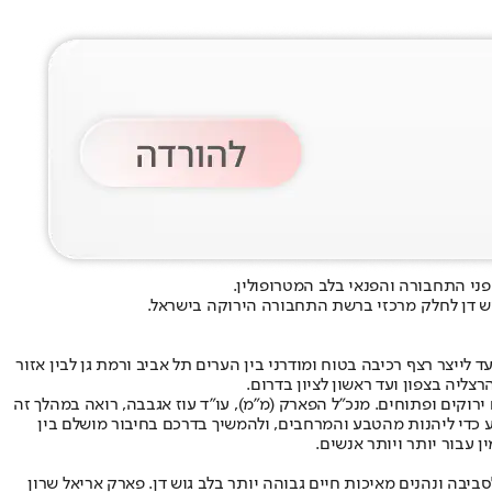
פני התחבורה והפנאי בלב המטרופולין.
וש דן לחלק מרכזי ברשת התחבורה הירוקה בישראל.
עד לייצר רצף רכיבה בטוח ומודרני בין הערים תל אביב ורמת גן לבין אזור
ליה בצפון ועד ראשון לציון בדרום.
וקים ופתוחים. מנכ"ל הפארק (מ"מ), עו"ד עוז אגבבה, רואה במהלך זה
 כדי ליהנות מהטבע והמרחבים, ולהמשיך בדרכם בחיבור מושלם בין
עבור יותר ויותר אנשים.
רוני, תוך שהם תורמים לסביבה ונהנים מאיכות חיים גבוהה יותר בלב גוש דן. פארק אריאל שרון