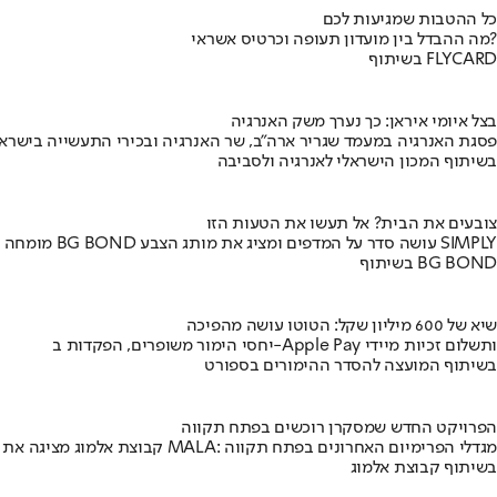
כל ההטבות שמגיעות לכם
מה ההבדל בין מועדון תעופה וכרטיס אשראי?
בשיתוף FLYCARD
בצל איומי איראן: כך נערך משק האנרגיה
פסגת האנרגיה במעמד שגריר ארה"ב, שר האנרגיה ובכירי התעשייה בישראל
בשיתוף המכון הישראלי לאנרגיה ולסביבה
צובעים את הבית? אל תעשו את הטעות הזו
מומחה BG BOND עושה סדר על המדפים ומציג את מותג הצבע SIMPLY
בשיתוף BG BOND
שיא של 600 מיליון שקל: הטוטו עושה מהפיכה
יחסי הימור משופרים, הפקדות ב-Apple Pay ותשלום זכיות מיידי
בשיתוף המועצה להסדר ההימורים בספורט
הפרויקט החדש שמסקרן רוכשים בפתח תקווה
קבוצת אלמוג מציגה את פרויקט MALA: מגדלי הפרימיום האחרונים בפתח תקווה
בשיתוף קבוצת אלמוג