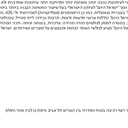
לעיתונות טובה יותר, מאוזנת יותר ומדויקת יותר. עיתונות שמדברת ולא צ
שלום. המהדורה המודפסת הראשונה פורסמה ב-30 ביולי 2007, וב-2010 הפך "ישראל היום" לעיתון הישראלי בעל שי
לחמנוביץ,
ל היום" כוללות ערוצי חדשות ודעות, תרבות ובידור, לייף סטייל, טכנולוגיה
ברית, במטרה לספק לגולשים חוויה מהירה, עדכנית, בטוחה ונוחה. תכני המה
ל היום" מציע לגולשי האתר הנחות ומבצעים על מוצרים ושירותים. ישראל 
רצף רכיבה בטוח ומודרני בין הערים תל אביב ורמת גן לבין אזור וחולון