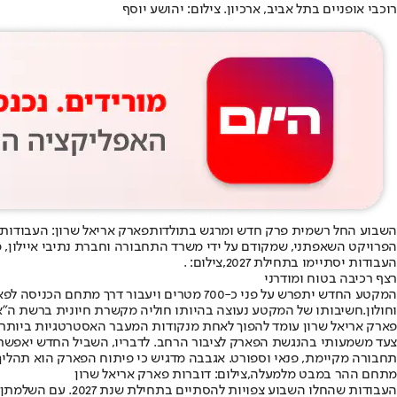
רוכבי אופניים בתל אביב, ארכיון. צילום: יהושע יוסף
השבוע החל רשמית פרק חדש ומרגש בתולדות
פארק אריאל שרון
: העבודות 
הפרויקט השאפתני, שמקודם על ידי משרד התחבורה וחברת נתיבי איילון,
העבודות יסתיימו בתחילת 2027,צילום: .
רצף רכיבה בטוח ומודרני
המקטע החדש יתפרש על פני כ-700 מטרים ויעבור דרך מתחם הכניסה לפארק - מתחם חוות שלם. השקעה של מיליוני שקלים מוזרמת למיזם זה, ש
וחולון.
חשיבותו של המקטע נעוצה בהיותו חוליה מקשרת חיונית ברשת ה"אופנ
פארק אריאל שרון עומד להפוך לאחת מנקודות המעבר האסטרטגיות ביותר לא
צעד משמעותי בהנגשת הפארק לציבור הרחב. לדבריו, השביל החדש יאפשר ל
תחבורה מקיימת, פנאי וספורט. אגבבה מדגיש כי פיתוח הפארק הוא תהליך 
מתחם ההר במבט מלמעלה,צילום: דוברות פארק אריאל שרון
העבודות שהחלו השב