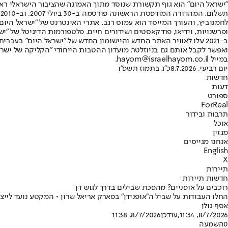
"ישראל היום" הוא גוף תקשורת שנוסד מתוך האמונה שהציבור הישראלי ראוי 
ת
ופרשנויות, וידיאו, פודקאסטים ושידורים חיים. פלטפורמות הדיגיטל של "ישרא
ב-2021 עלו לאוויר האתר החדש והיישומון החדש של "ישראל היום" בע
ואפשר לקבל אותם גם בניוזלטר. מועדון ההטבות הייחודי "הקליקה של ישרא
במייל hayom@israelhayom.co.il.
יום רביעי, 8.7.2026
כ"ג בתמוז תשפ"ו
חדשות
דעות
ספורט
ForReal
תרבות ובידור
אוכל
מגזין
אנחנו מגייסים
English
X
תיירות
חדשות תיירות
רוכבים על אופניים? מהפכת שבילים בדרך לגוש דן
החלו העבודות על שביל ה"אופנידן" בפארק אריאל שרון • המקטע נועד לייצר 
אסף גולן
8/7/2026, 11:34
,עודכן
8/7/2026, 11:38
0
השמעה