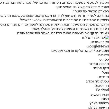
ממשיך לבסס את מעמדו כמרחב הפתוח המרכזי של האזור, המחובר כעת טוב
פארק אריאל שרון,צילום: יהושע יוסף
הפארק מכפיל את שטחו
בתוך כך, לפני יותר מחודש יצא לדרך פרויקט שיקום שאפתני, שמטרתו לה
השיקום הסביבתיים המורכבים והשאפתניים שנעשו בישראל.
מדובר בתוכנית הנדסית רחבת היקף, שמטרתה להפוך אזורים סגורים ומסוכנ
העבודות הם כשנתיים וצפויות להתחיל במהלך 2026.
טעינו? נתקן! אם מצאתם טעות בכתבה, נשמח שתשתפו אותנו
עקבו אחרינו
G
o
o
g
l
e
News
אופניים
פארק אריאל שרון
רוכבי אופניים
מדורים
ספורט
תרבות ובידור
לייף סטייל
אוכל
תיירות
טכנולוגיה ומדע
הורוסקופ
ForReal
מגזין השבוע
דעות
חדשות בארץ
חדשות בעולם