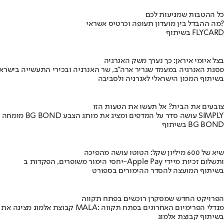
כל ההטבות שמגיעות לכם
מה ההבדל בין מועדון תעופה וכרטיס אשראי?
בשיתוף FLYCARD
בצל איומי איראן: כך נערך משק האנרגיה
פסגת האנרגיה במעמד שגריר ארה"ב, שר האנרגיה ובכירי התעשייה בישראל
בשיתוף המכון הישראלי לאנרגיה ולסביבה
צובעים את הבית? אל תעשו את הטעות הזו
מומחה BG BOND עושה סדר על המדפים ומציג את מותג הצבע SIMPLY
בשיתוף BG BOND
שיא של 600 מיליון שקל: הטוטו עושה מהפיכה
יחסי הימור משופרים, הפקדות ב-Apple Pay ותשלום זכיות מיידי
בשיתוף המועצה להסדר ההימורים בספורט
הפרויקט החדש שמסקרן רוכשים בפתח תקווה
קבוצת אלמוג מציגה את פרויקט MALA: מגדלי הפרימיום האחרונים בפתח תקווה
בשיתוף קבוצת אלמוג