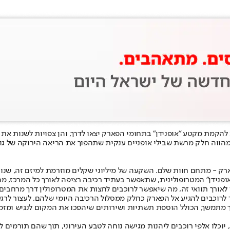
להקמת מקטע "אופנידן" בתחומי הפארק יצאו לדרך, והן צפויות לשנות את 
 מהווה חלק מרשת שבילי אופניים ענקית שתהפוך את הריאה הירוקה של ג
נו
ידן" המטרופולינית, שתאפשר בעתיד רכיבה רציפה לאורך כל המרכז, מהרצ
ורך תוואי זה, מה שיאפשר לרוכבים לחצות את המטרופולין דרך מרחבים יר
רוכבים להגיע אל הפארק כחלק ממסלול הרכיבה היומי שלהם, לעצור לרגע
מתמשך, הכולל הוספת תשתיות ושירותים שיהפכו את המקום לנגיש ומזמין 
וע צפויות להסתיים בתחילת שנת 2027. עם השלמתן, יוכלו אלפי רוכבים ליהנות מגישה נוחה לטבע העי