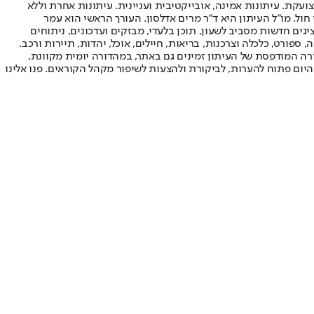
ועקת. עיתונות אמינה, אובייקטיבית ועניינית. עיתונות אחרת וללא
עור החשיפה הגבוה ביותר בימי חול. מו"ל העיתון היא ד"ר מרים אדלסון. העורך הראשי הוא עמר
 והעורך המייסד הוא עמוס רגב. אתרי האינטרנט של "ישראל היום" בעברית ובאנגלית, כמו כן היישומונים (אפליקציות) לאנדרואיד ול-iOS, מציגים חדשות מסביב לשעון, תוכן בלעדי, מבזקים ועדכונים, ניתוחים
, ספורט, כלכלה וצרכנות, בריאות, חיילים, אוכל, יהדות, תיירות ורכב.
דורה המודפסת של העיתון זמינים גם באתר, במהדורה יומית מקוונת,
היום פתוח להערות, לביקורת ולהצעות לשיפור מקהל הקוראים. פנו אלינו