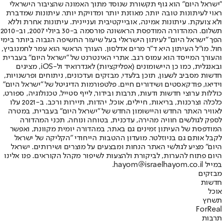
"ישראל היום" הוא גוף תקשורת שנוסד מתוך האמונה שהציבור הישראלי
ראוי לעיתונות טובה יותר, מאוזנת יותר ומדויקת יותר. עיתונות שמדברת
ולא צועקת. עיתונות אמינה, אובייקטיבית ועניינית. עיתונות אחרת וללא
תשלום. המהדורה המודפסת הראשונה פורסמה ב-30 ביולי 2007, וב-2010
הפך "ישראל היום" לעיתון הישראלי בעל שיעור החשיפה הגבוה ביותר בימי
חול. מו"ל העיתון היא ד"ר מרים אדלסון. העורך הראשי הוא עמר לחמנוביץ,
והעורך המייסד הוא עמוס רגב. אתרי האינטרנט של "ישראל היום" בעברית
ובאנגלית, כמו כן היישומונים (אפליקציות) לאנדרואיד ול-iOS, מציגים
חדשות מסביב לשעון, תוכן בלעדי, מבזקים ועדכונים, ניתוחים ופרשנויות,
וידיאו, פודקאסטים ושידורים חיים. פלטפורמות הדיגיטל של "ישראל היום"
כוללות ערוצי חדשות ודעות, תרבות ובידור, לייף סטייל, טכנולוגיה, ספורט,
כלכלה וצרכנות, בריאות, חיילים, אוכל, יהדות, תיירות ורכב. ב-2021 עלו
לאוויר האתר החדש והיישומון החדש של "ישראל היום" בעברית, במטרה
לספק לגולשים חוויה מהירה, עדכנית, בטוחה ונוחה. תכני המהדורה
המודפסת של העיתון זמינים גם באתר, במהדורה יומית מקוונת, ואפשר
לקבל אותם גם בניוזלטר. מועדון ההטבות הייחודי "הקליקה של ישראל
היום" מציע לגולשי האתר הנחות ומבצעים על מוצרים ושירותים. ישראל
היום פתוח להערות, לביקורת ולהצעות לשיפור מקהל הקוראים. פנו אלינו
במייל hayom@israelhayom.co.il.
מבזקים
חדשות
אוכל
תשחץ
ForReal
תרבות