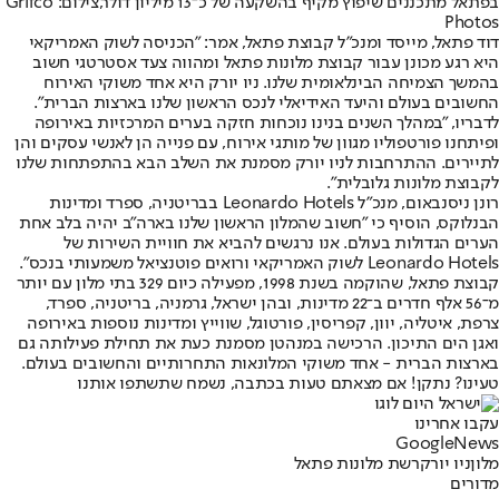
בפתאל מתכננים שיפוץ מקיף בהשקעה של כ־13 מיליון דולר,צילום: Grifco
Photos
דוד פתאל, מייסד ומנכ"ל קבוצת פתאל, אמר: "הכניסה לשוק האמריקאי
היא רגע מכונן עבור קבוצת מלונות פתאל ומהווה צעד אסטרטגי חשוב
בהמשך הצמיחה הבינלאומית שלנו. ניו יורק היא אחד משוקי האירוח
החשובים בעולם והיעד האידיאלי לנכס הראשון שלנו בארצות הברית".
לדבריו, "במהלך השנים בנינו נוכחות חזקה בערים המרכזיות באירופה
ופיתחנו פורטפוליו מגוון של מותגי אירוח, עם פנייה הן לאנשי עסקים והן
לתיירים. ההתרחבות לניו יורק מסמנת את השלב הבא בהתפתחות שלנו
לקבוצת מלונות גלובלית".
רונן ניסנבאום, מנכ"ל Leonardo Hotels בבריטניה, ספרד ומדינות
הבנלוקס, הוסיף כי "חשוב שהמלון הראשון שלנו בארה"ב יהיה בלב אחת
הערים הגדולות בעולם. אנו נרגשים להביא את חוויית השירות של
Leonardo Hotels לשוק האמריקאי ורואים פוטנציאל משמעותי בנכס".
קבוצת פתאל, שהוקמה בשנת 1998, מפעילה כיום 329 בתי מלון עם יותר
מ־56 אלף חדרים ב־22 מדינות, ובהן ישראל, גרמניה, בריטניה, ספרד,
צרפת, איטליה, יוון, קפריסין, פורטוגל, שווייץ ומדינות נוספות באירופה
ואגן הים התיכון. הרכישה במנהטן מסמנת כעת את תחילת פעילותה גם
בארצות הברית - אחד משוקי המלונאות התחרותיים והחשובים בעולם.
טעינו? נתקן! אם מצאתם טעות בכתבה, נשמח שתשתפו אותנו
עקבו אחרינו
G
o
o
g
l
e
News
מלון
ניו יורק
רשת מלונות פתאל
מדורים