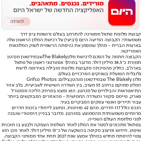
קבוצת מלונות פתאל ממשיכה להתרחב בעולם ורושמת ציון דרך
משמעותי: הקבוצה הודיעה היום (רביעי) על רכישת המלון הראשון שלה
בארצות הברית - מהלך שמסמן את כניסתה הרשמית לשוק המלונאות
האמריקאי.
הקבוצה חתמה על הסכם לרכישת מלון
The Blakely
שבמידטאון מנהטן
תמורת כ־38.5 מיליון דולר. מדובר במהלך אסטרטגי ראשון של פתאל
בארה"ב, כחלק מהפיכתה מקבוצת מלונות מובילה באירופה לרשת
גלובלית הפועלת בשווקים המרכזיים בעולם.
מלון The Blakely שבמידטאון מנהטן,צילום: Grifco Photos
המלון ממוקם ברחוב 55 מערב, בין השדרה השישית לשביעית, בלב אזור
התיאטראות והבילויים של מנהטן. הוא נמצא במרחק הליכה מסנטרל
פארק, טיימס סקוור והשדרה החמישית - מהאזורים המבוקשים ביותר
עבור תיירים ואנשי עסקים המבקרים בעיר.
הנכס כולל 117 חדרים, מהם 42 סוויטות, ונחשב לייחודי בזכות חדרים
מרווחים משמעותית מהממוצע במנהטן. מדובר בבניין היסטורי שנבנה
לפני מלחמת העולם השנייה.
בפתאל מתכננים לסגור את המלון לאחר השלמת העסקה ולבצע בו תוכנית
שיפוץ, חידוש ומיצוב מקיפה בהשקעה של כ־13 מיליון דולר. לאחר מכן הוא
צפוי להיפתח מחדש במהלך אמצע שנת 2027 תחת אחד ממותגי הקבוצה.