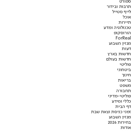
ספורט
תרבות ובידור
לייף סטייל
אוכל
תיירות
טכנולוגיה ומדע
הורוסקופ
ForReal
מגזין השבוע
דעות
חדשות בארץ
חדשות בעולם
פוליטי
ביטחוני
חינוך
בריאות
משפט
תחבורה
פוליטי-מדיני
כללי ומידע
דף הבית
זמני כניסת וצאת שבת
מגזין השבוע
בחירות 2026
אודות