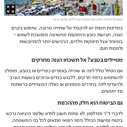
לשים לב לסכנת התייבשות בעיקר אצל ילדים,
צילום: אי.פי
במדינות חמות יש להקפיד על שתייה מרובה, שימוש בקרם 
הגנה, חבישת כובע והימנעות מחשיפה ממושכת לשמש - 
במיוחד אצל תינוקות וילדים, הרגישים יותר להתייבשות 
ולמכות חום.
מטיילים בטבע? אל תשכחו הגנה מחרקים
אם הטיול כולל לינה או שהייה באזורים כפריים או בטבע, מומלץ 
להשתמש בדוחי חרקים, ללבוש בגדים ארוכים בשעות הערב 
ולהעדיף לינה בחדרים ממוזגים או כאלה המצוידים ברשתות 
נגד יתושים.
גם הביטוח הוא חלק מההכנות
לדברי ד"ר מנדלסון, לא פחות חשוב לוודא שלפני היציאה נרכש 
ביטוח נסיעות הכולל כיסוי רפואי מתאים לכל בני המשפחה, 