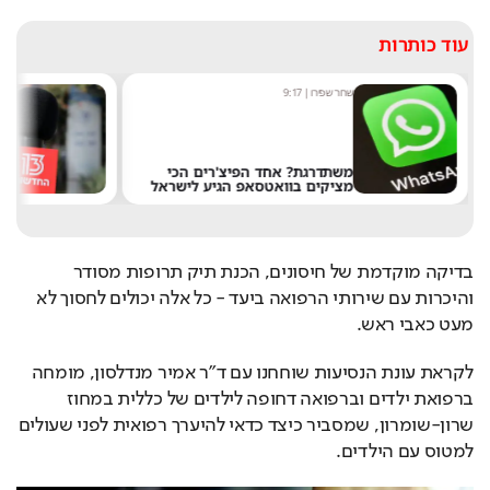
עוד כותרות
שחר שפירו
|
9:17
מע
משתדרגת? אחד הפיצ'רים הכי
מציקים בוואטסאפ הגיע לישראל
את
בדיקה מוקדמת של חיסונים, הכנת תיק תרופות מסודר 
והיכרות עם שירותי הרפואה ביעד - כל אלה יכולים לחסוך לא 
מעט כאבי ראש.
לקראת עונת הנסיעות שוחחנו עם ד"ר אמיר מנדלסון, מומחה 
ברפואת ילדים וברפואה דחופה לילדים של כללית במחוז 
שרון-שומרון, שמסביר כיצד כדאי להיערך רפואית לפני שעולים 
למטוס עם הילדים.