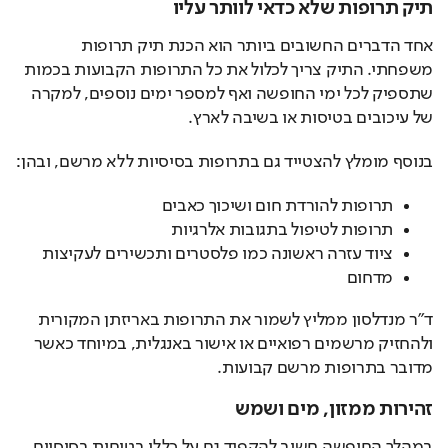
תיק תרופות שלא כדאי לוותר עליו
אחד הדברים החשובים ביותר הוא הכנת תיק תרופות 
משפחתי. התיק צריך לכלול את כל התרופות הקבועות בכמות 
שתספיק לכל ימי החופשה ואף למספר ימים נוספים, למקרה 
של עיכובים בטיסות או בשיבה לארץ.
בנוסף מומלץ להצטייד גם בתרופות בסיסיות ללא מרשם, ובהן:
תרופות להורדת חום ושיכוך כאבים
תרופות לטיפול בתגובות אלרגיות
ציוד עזרה ראשונה כמו פלסטרים ותכשירים לעקיצות
מדחום
ד"ר מנדלסון ממליץ לשמור את התרופות באריזתן המקורית 
ולהחזיק מרשמים רפואיים או אישור באנגלית, במיוחד כאשר 
מדובר בתרופות מרשם קבועות.
זהירות ממזון, מים ושמש
במהלך החופשה חשוב להקפיד גם על כללי בטיחות בסיסיים. 