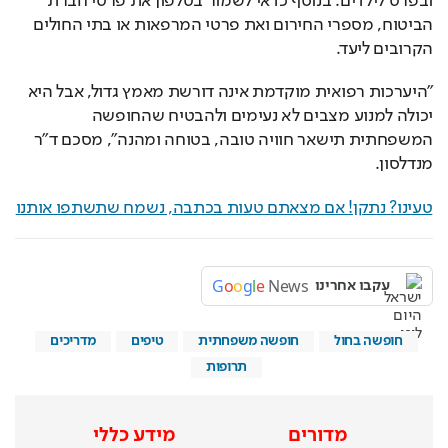
ובפרט לילדים. בנוסף כדאי לשמור בטלפון את פרטי חברת 
הביטוח, מספרי החירום ואת פרטי המרפאות או בתי החולים 
הקרובים ליעד.
"היערכות רפואית מוקדמת אינה דורשת מאמץ גדול, אבל היא 
יכולה למנוע מצבים לא נעימים ולהבטיח שהחופשה 
המשפחתית תישאר חוויה טובה, בטוחה ומהנה", מסכם ד"ר 
מנדלסון.
טעינו? נתקן! אם מצאתם טעות בכתבה, נשמח שתשתפו אותנו
G
o
o
g
l
e
News
עקבו אחרינו
חופשה בחול
חופשה משפחתית
טיפים
מדריכים
תרופות
מדורים
מידע כללי