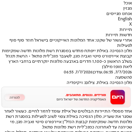
אוכל
מגזין
אנחנו מגייסים
English
X
תיירות
חדשות תיירות
אחרי עשור של שקט: אחד המלונות האייקוניים בישראל חוזר סוף סוף
לפעילות
מלון הנסיכה באילת ייפתח מחדש במסגרת רשת מלונות חדשה שמקימות
קבוצת איירפורט סיטי ואביה מגן, לשעבר מנכ"לית פתאל • הרשת תנהל
בשלב הראשון כ-1,100 חדרים בארבעה מלונות יוקרתיים ברחבי הארץ
ליאת מופז מילצ'ן
7/7/2026, 06:55
,עודכן
7/7/2026, 06:55
0
השמעה
מלון הנסיכה באילת. צילום: ויקיפדיה
אחד מסמלי התיירות הבולטים של אילת עומד לחזור לחיים. כעשור לאחר
שסגר את שעריו, מלון הנסיכה באילת צפוי לשוב לפעילות במסגרת רשת
מלונות חדשה שמקימות קבוצת הנדל"ן איירפורט סיטי ואביה מגן, מי
שכיהנה עד לאחרונה כמנכ"לית רשת מלונות פתאל.