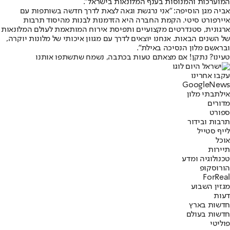
המוערכות והמנוסות בענף המלונאות בישראל".
אביה מגן הוסיפה: "אני נרגשת וגאה לצאת לדרך חדשה בשותפות עם
איירפורט סיטי. הקמת החברה היא הזדמנות לבנות מהיסוד תרבות
ארגונית, סטנדרטים מקצועיים ותפיסת אירוח המותאמת לעולם המלונאות
של השנים הבאות. אנחנו יוצאים לדרך עם מגוון איכותי של מלונות יוקרה,
ובראשם מלון הנסיכה באילת".
טעינו? נתקן! אם מצאתם טעות בכתבה, נשמח שתשתפו אותנו
עקבו אחרינו
G
o
o
g
l
e
News
אילת
בתי מלון
מדורים
ספורט
תרבות ובידור
לייף סטייל
אוכל
תיירות
טכנולוגיה ומדע
הורוסקופ
ForReal
מגזין השבוע
דעות
חדשות בארץ
חדשות בעולם
פוליטי