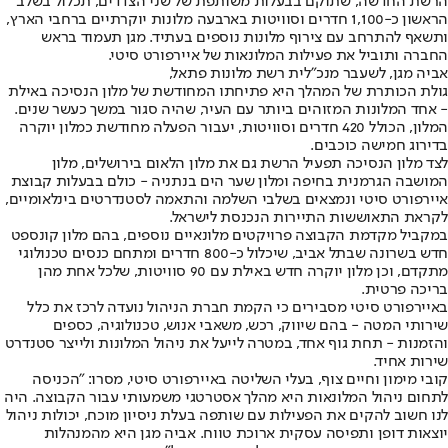
הרשת החדשה, שתוקם בבעלות משותפת של שני הצדדים, תכלול בשלב
הראשון כ-1,100 חדרים וסוויטות בארבעה מלונות יוקרתיים ברחבי הארץ,
ותשאף להתרחב עם צירוף מלונות נוספים בעתיד. מגן תעמוד בראש
החברה ותוביל את פעילות המלונאות של איירפורט סיטי.
אביה מגן, לשעבר מנכ"לית רשת מלונות פתאל,
גולת הכותרת של המהלך היא פתיחתו המחודשת של מלון הנסיכה באילת
- אחד המלונות המזוהים ביותר עם העיר, שהיה סגור במשך כעשר שנים.
המלון, הכולל 420 חדרים וסוויטות, יעבור הפעלה מחודשת כמלון יוקרה
בדירוג חמישה כוכבים.
לצד מלון הנסיכה תפעיל הרשת גם את מלון הלאום בירושלים, מלון
המושבה הגרמנית בחיפה ומלון שער הים בנתניה - כולם בבעלות קבוצת
איירפורט סיטי ונמצאים בשלבי השלמה והתאמה לסטנדרטים בינלאומיים,
לקראת התאוששות התיירות הנכנסת לישראל.
במקביל מקדמת הקבוצה פרויקטים מלונאיים נוספים, בהם מלון קונספט
חדש בשרונה שבתל אביב, שיכלול כ-800 חדרים ומתחם כנסים טכנולוגי
מתקדם, וכן מלון יוקרה חדש באילת עם 90 סוויטות, שלכל אחת מהן
בריכה פרטית.
באיירפורט סיטי מסבירים כי הקמת חברת הניהול נועדה לרכז את כלל
שירותי המטה - בהם שיווק, רכש, משאבי אנוש, טכנולוגיה, כספים
והזמנות - תחת גוף אחד, במטרה לייעל את ניהול המלונות ולייצר סטנדרט
שירות אחיד.
קובי מימון וחיים צוף, בעלי השליטה באיירפורט סיטי, מסרו: "הכניסה
לתחום ניהול המלונאות היא מהלך אסטרטגי משמעותי עבור הקבוצה. היה
לנו חשוב להקים את הפעילות עם שותפה בעלת ניסיון מוכח, יכולות ניהול
יוצאות דופן ותפיסה עסקית ארוכת טווח. אביה מגן היא מהמנהלות