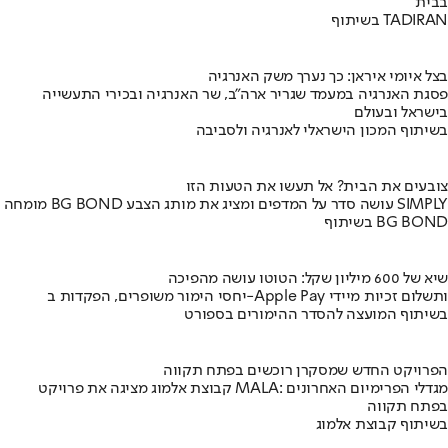
בבית
בשיתוף TADIRAN
בצל איומי איראן: כך נערך משק האנרגיה
פסגת האנרגיה במעמד שגריר ארה"ב, שר האנרגיה ובכירי התעשייה
בישראל ובעולם
בשיתוף המכון הישראלי לאנרגיה ולסביבה
צובעים את הבית? אל תעשו את הטעות הזו
מומחה BG BOND עושה סדר על המדפים ומציג את מותג הצבע SIMPLY
בשיתוף BG BOND
שיא של 600 מיליון שקל: הטוטו עושה מהפיכה
יחסי הימור משופרים, הפקדות ב-Apple Pay ותשלום זכיות מיידי
בשיתוף המועצה להסדר ההימורים בספורט
הפרויקט החדש שמסקרן רוכשים בפתח תקווה
קבוצת אלמוג מציגה את פרויקט MALA: מגדלי הפרימיום האחרונים
בפתח תקווה
בשיתוף קבוצת אלמוג