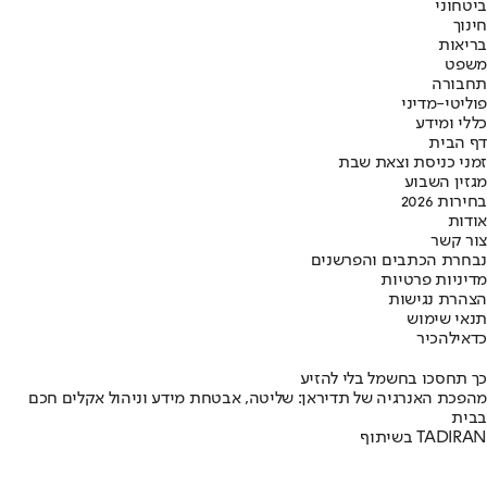
ביטחוני
חינוך
בריאות
משפט
תחבורה
פוליטי-מדיני
כללי ומידע
דף הבית
זמני כניסת וצאת שבת
מגזין השבוע
בחירות 2026
אודות
צור קשר
נבחרת הכתבים והפרשנים
מדיניות פרטיות
הצהרת נגישות
תנאי שימוש
כדאי
להכיר
כך תחסכו בחשמל בלי להזיע
מהפכת האנרגיה של תדיראן: שליטה, אבטחת מידע וניהול אקלים חכם
בבית
בשיתוף TADIRAN