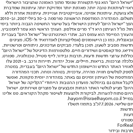
"ישראל היום" הוא גוף תקשורת שנוסד מתוך האמונה שהציבור הישראלי
ראוי לעיתונות טובה יותר, מאוזנת יותר ומדויקת יותר. עיתונות שמדברת
ולא צועקת. עיתונות אמינה, אובייקטיבית ועניינית. עיתונות אחרת וללא
תשלום. המהדורה המודפסת הראשונה פורסמה ב-30 ביולי 2007, וב-2010
הפך "ישראל היום" לעיתון הישראלי בעל שיעור החשיפה הגבוה ביותר בימי
חול. מו"ל העיתון היא ד"ר מרים אדלסון. העורך הראשי הוא עמר לחמנוביץ,
והעורך המייסד הוא עמוס רגב. אתרי האינטרנט של "ישראל היום" בעברית
ובאנגלית, כמו כן היישומונים (אפליקציות) לאנדרואיד ול-iOS, מציגים
חדשות מסביב לשעון, תוכן בלעדי, מבזקים ועדכונים, ניתוחים ופרשנויות,
וידיאו, פודקאסטים ושידורים חיים. פלטפורמות הדיגיטל של "ישראל היום"
כוללות ערוצי חדשות ודעות, תרבות ובידור, לייף סטייל, טכנולוגיה, ספורט,
כלכלה וצרכנות, בריאות, חיילים, אוכל, יהדות, תיירות ורכב. ב-2021 עלו
לאוויר האתר החדש והיישומון החדש של "ישראל היום" בעברית, במטרה
לספק לגולשים חוויה מהירה, עדכנית, בטוחה ונוחה. תכני המהדורה
המודפסת של העיתון זמינים גם באתר, במהדורה יומית מקוונת, ואפשר
לקבל אותם גם בניוזלטר. מועדון ההטבות הייחודי "הקליקה של ישראל
היום" מציע לגולשי האתר הנחות ומבצעים על מוצרים ושירותים. ישראל
היום פתוח להערות, לביקורת ולהצעות לשיפור מקהל הקוראים. פנו אלינו
במייל hayom@israelhayom.co.il.
יום שלישי, 7.7.2026
כ"ב בתמוז תשפ"ו
חדשות
דעות
ספורט
ForReal
תרבות ובידור