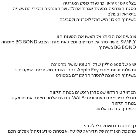
בצל איומי איראן: כך נערך משק האנרגיה
פסגת האנרגיה במעמד שגריר ארה"ב, שר האנרגיה ובכירי התעשייה
בישראל ובעולם
בשיתוף המכון הישראלי לאנרגיה ולסביבה
צובעים את הבית? אל תעשו את הטעות הזו
מומחה BG BOND עושה סדר על המדפים ומציג את מותג הצבע SIMPLY
בשיתוף BG BOND
שיא של 600 מיליון שקל: הטוטו עושה מהפיכה
יחסי הימור משופרים, הפקדות ב-Apple Pay ותשלום זכיות מיידי
בשיתוף המועצה להסדר ההימורים בספורט
הפרויקט החדש שמסקרן רוכשים בפתח תקווה
קבוצת אלמוג מציגה את פרויקט MALA: מגדלי הפרימיום האחרונים
בפתח תקווה
בשיתוף קבוצת אלמוג
כך תחסכו בחשמל בלי להזיע
מהפכת האנרגיה של תדיראן: שליטה, אבטחת מידע וניהול אקלים חכם