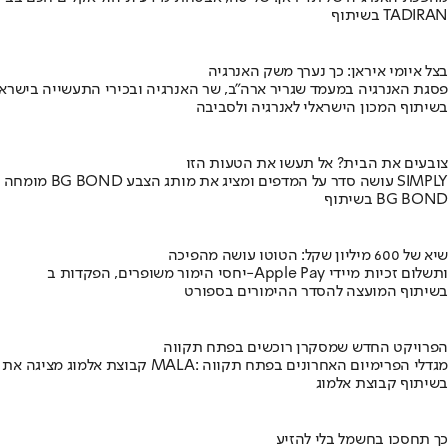
בשיתוף TADIRAN
בצל איומי איראן: כך נערך משק האנרגיה
פסגת האנרגיה במעמד שגריר ארה"ב, שר האנרגיה ובכירי התעשייה בישראל
בשיתוף המכון הישראלי לאנרגיה ולסביבה
צובעים את הבית? אל תעשו את הטעות הזו
מומחה BG BOND עושה סדר על המדפים ומציג את מותג הצבע SIMPLY
בשיתוף BG BOND
שיא של 600 מיליון שקל: הטוטו עושה מהפיכה
יחסי הימור משופרים, הפקדות ב-Apple Pay ותשלום זכיות מיידי
בשיתוף המועצה להסדר ההימורים בספורט
הפרויקט החדש שמסקרן רוכשים בפתח תקווה
קבוצת אלמוג מציגה את פרויקט MALA: מגדלי הפרימיום האחרונים בפתח תקווה
בשיתוף קבוצת אלמוג
כך תחסכו בחשמל בלי להזיע