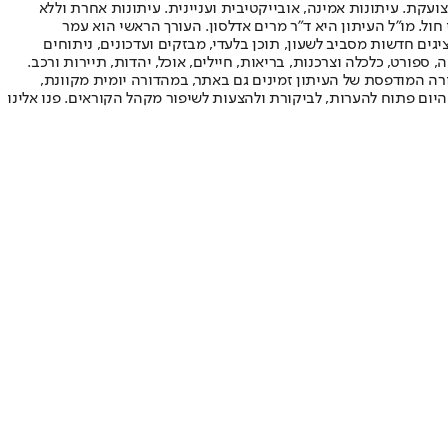
ועקת. עיתונות אמינה, אובייקטיבית ועניינית. עיתונות אחרת וללא
עור החשיפה הגבוה ביותר בימי חול. מו"ל העיתון היא ד"ר מרים אדלסון. העורך הראשי הוא עמר
 והעורך המייסד הוא עמוס רגב. אתרי האינטרנט של "ישראל היום" בעברית ובאנגלית, כמו כן היישומונים (אפליקציות) לאנדרואיד ול-iOS, מציגים חדשות מסביב לשעון, תוכן בלעדי, מבזקים ועדכונים, ניתוחים
, ספורט, כלכלה וצרכנות, בריאות, חיילים, אוכל, יהדות, תיירות ורכב.
דורה המודפסת של העיתון זמינים גם באתר, במהדורה יומית מקוונת,
היום פתוח להערות, לביקורת ולהצעות לשיפור מקהל הקוראים. פנו אלינו