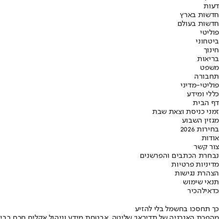
דעות
חדשות בארץ
חדשות בעולם
פוליטי
ביטחוני
חינוך
בריאות
משפט
תחבורה
פוליטי-מדיני
כללי ומידע
דף הבית
זמני כניסת וצאת שבת
מגזין השבוע
בחירות 2026
אודות
צור קשר
נבחרת הכתבים והפרשנים
מדיניות פרטיות
הצהרת נגישות
תנאי שימוש
כדאי
להכיר
כך תחסכו בחשמל בלי להזיע
מהפכת האנרגיה של תדיראן: שליטה, אבטחת מידע וניהול אקלים חכם בבי