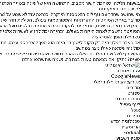
בשעות הלילה, כשהכול חשוך מסביב, התחושה היא של שינה באוויר הפתוח 
לישון בתוך האוקיינוס
מי שחושב שחדר עם נוף לים הוא פסגת היוקרה, כנראה עוד לא שמע על The Muraka at Conrad Maldives Rangali Island.
מדובר באחת הסוויטות היוקרתיות והמפורסמות בעולם, הכוללת חדר שינה
בזמן שנרדמים, כרישים, חתולי ים ולהקות דגים צבעוניות חולפים מעל הרא
הסוויטה נחשבת לאחת היקרות בעולם, ומחירה יכול להגיע לעשרות אלפי דו
כשהמלון הופך לאטרקציה
אם בעבר המלון היה רק מקום לישון בו, היום הוא הפך ליעד בפני עצמו. יו
מול נוף שנראה כאילו נוצר במחשב.
המשותף לשלושת המלונות האלה הוא התחושה שהם פשוט לא אמיתיים. אבל 
טעינו? נתקן! אם מצאתם טעות בכתבה, נשמח שתשתפו אותנו
עקבו אחרינו
G
o
o
g
l
e
News
אטרקציה
בתי מלון
ויראלי
מדורים
ספורט
תרבות ובידור
לייף סטייל
אוכל
תיירות
טכנולוגיה ומדע
הורוסקופ
ForReal
מגזין השבוע