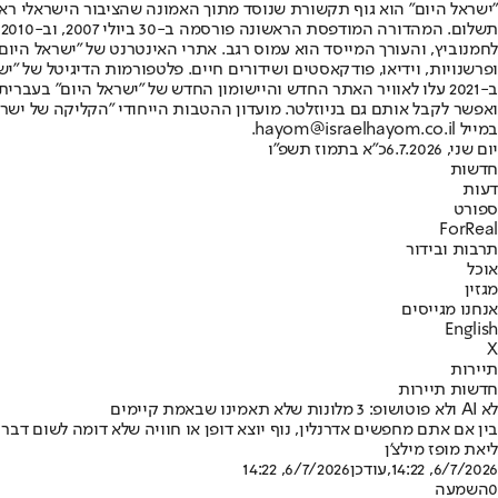
"ישראל היום" הוא גוף תקשורת שנוסד מתוך האמונה שהציבור הישראלי ראוי 
ת
ופרשנויות, וידיאו, פודקאסטים ושידורים חיים. פלטפורמות הדיגיטל של "ישרא
ב-2021 עלו לאוויר האתר החדש והיישומון החדש של "ישראל היום" בע
ואפשר לקבל אותם גם בניוזלטר. מועדון ההטבות הייחודי "הקליקה של ישרא
במייל hayom@israelhayom.co.il.
יום שני, 6.7.2026
כ"א בתמוז תשפ"ו
חדשות
דעות
ספורט
ForReal
תרבות ובידור
אוכל
מגזין
אנחנו מגייסים
English
X
תיירות
חדשות תיירות
לא AI ולא פוטושופ: 3 מלונות שלא תאמינו שבאמת קיימים
בין אם אתם מחפשים אדרנלין, נוף יוצא דופן או חוויה שלא דומה לשום דבר
ליאת מופז מילצ'ן
6/7/2026, 14:22
,עודכן
6/7/2026, 14:22
0
השמעה