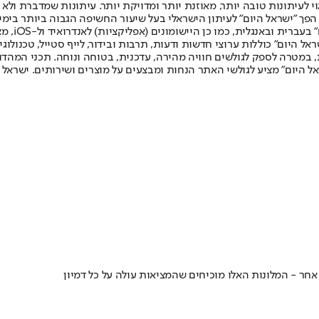
לעיתונות טובה יותר, מאוזנת יותר ומדויקת יותר. עיתונות שמדברת ולא צ
שלום. המהדורה המודפסת הראשונה פורסמה ב-30 ביולי 2007, וב-2010 הפך "ישראל היום" לעיתון הישראלי בעל שי
לחמנוביץ,
ל היום" כוללות ערוצי חדשות ודעות, תרבות ובידור, לייף סטייל, טכנולוגיה
ברית, במטרה לספק לגולשים חוויה מהירה, עדכנית, בטוחה ונוחה. תכני המה
ל היום" מציע לגולשי האתר הנחות ומבצעים על מוצרים ושירותים. ישראל 
 אחר - המלונות האלו מוכיחים שהמציאות עולה על כל דמיון