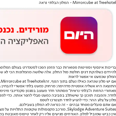
Mirrorcube at Treehotel - המלון הבלתי נראה
בריכות אינסוף וסוויטות מפוארות כבר מזמן הפכו לסטנדרט בעולם המלונא
להירדם כשלהקת דגים חולפת מול החלון. אלה שלושה מהמלונות הכי לא שגר
המלון שכמעט אי אפשר לראות
אם יש מלון שנראה כאילו נעלם בתוך הנוף, זהו
Mirrorcube at Treehotel
.
התוצאה היא אשליה אופטית מדהימה: מרחוק כמעט בלתי אפשרי להבחין במ
מאחורי החזות ה"בלתי נראית" מסתתר חדר מעוצב בסגנון סקנדינבי מינימ
לחדר, והמבנה תוכנן כך שישתלב בסביבה כמעט מבלי להפר אותה. כדי למנו
מלון על צלע ההר: כדי להגיע לחדר תצטרכו לטפס
אם אתם סובלים מפחד גבהים - זה כנראה לא המלון בשבילכם.
Skylodge Adventure Suites, מורכב מקפסולות שקופות התלויות על מצוק בגובה של כ-400 מטר מעל העמק הקדוש בפרו.
אין כביש שמוביל למלון. האורחים מגיעים אליו רק לאחר טיפוס מאובטח ב