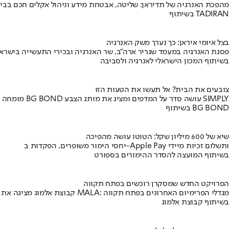
מהפכת האנרגיה של תדיראן: שליטה, אבטחת מידע וניהול אקלים חכם בבי
בשיתוף TADIRAN
בצל איומי איראן: כך נערך משק האנרגיה
פסגת האנרגיה במעמד שגריר ארה"ב, שר האנרגיה ובכירי התעשייה בישראל
בשיתוף המכון הישראלי לאנרגיה ולסביבה
צובעים את הבית? אל תעשו את הטעות הזו
מומחה BG BOND עושה סדר על המדפים ומציג את מותג הצבע SIMPLY
בשיתוף BG BOND
שיא של 600 מיליון שקל: הטוטו עושה מהפיכה
יחסי הימור משופרים, הפקדות ב-Apple Pay ותשלום זכיות מיידי
בשיתוף המועצה להסדר ההימורים בספורט
הפרויקט החדש שמסקרן רוכשים בפתח תקווה
קבוצת אלמוג מציגה את פרויקט MALA: מגדלי הפרימיום האחרונים בפתח תקווה
בשיתוף קבוצת אלמוג