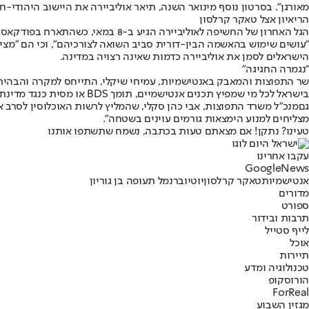
מאורגן". בסרטון נוסף מינואר השנה, תיאר אוליביירה את היישוב היהודי-חר
הריאיון אצל טאקר קרלסון
הגל האחרון של החשיפה לאוליביירה 
"עושים שימוש בהאשמה הבין-דורית סביב השואה לצורכיהם", וכי הם "מציגי
הישראלים לסמן את אוליביירה כדמות שאינה רצויה במדינה.
"נגמרה החגיגה"
שר התפוצות והמאבק באנטישמיות, עמיחי שיקלי
, התייחס למקרה והבהיר 
בישראל לכל מי שמפיץ תכנים אנטישמיים, תומך BDS או מסית כנגד מדינת ישראל והעם היהודי. הכלל פשוט: מי שמסית נגדנו, פשוט לא יהיה כאן".
גם
מנכ"ל משרד התפוצות, אבי כהן סקלי
, שהמליץ לרשות האוכלוסין לסרב א
מצליחים למנוע הימצאות גורמים עוינים בשטחה".
טעינו? נתקן! אם מצאתם טעות בכתבה, נשמח שתשתפו אותנו
עקבו אחרינו
G
o
o
g
l
e
News
אנטישמיות
טאקר קרלסון
יוטיובר
נמל תעופה בן גוריון
מדורים
ספורט
תרבות ובידור
לייף סטייל
אוכל
תיירות
טכנולוגיה ומדע
הורוסקופ
ForReal
מגזין השבוע