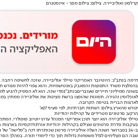
קרלסון ואוליביירה. צילום: צילום מסך - אינסטגרם
דרמה בנתב"ג: היוטיובר האמריקני טיילר אוליביירה, שזכה לחשיפה רחבה ב
בהמלצת משרד התפוצות והמאבק באנטישמיות, והוא צפוי להיות מגורש חז
בשונה ממיליוני תיירים שעוברים
בנתב"ג
מדי שנה, הוא לא הספיק להגיע למ
לאוכלוסין והגירה. תמונות שהופצו ברשת מציגות את אוליביירה ממתין במ
לארצות הברית בטיסה הקרובה.
יגורש מהארץ,צילום: רשתות חברתיות, לפי סעיף 27א'
הרקע: סרטונים מטרידים על קהילות יהודיות
טיילר אוליביירה הוא יוצר תוכן אמריקני המנהל ערוץ יוטיוב פופולרי, המ
בעקבות סדרת סרטונים שצילם בקהילות יהודיות אורתודוקסיות בארצות ה
ב-24 בפברואר השנה העלה אוליביירה סרטון שכותרתו דנה ב"פלישה" של 