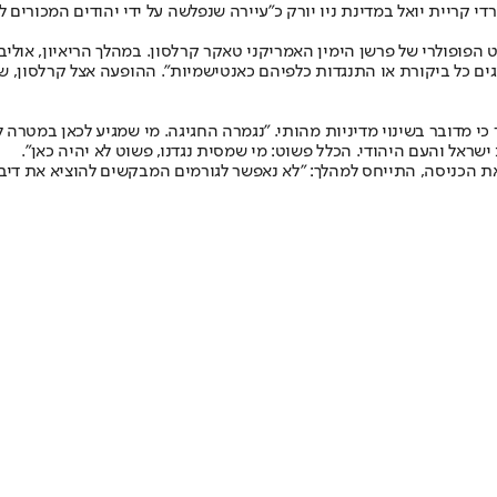
די קריית יואל במדינת ניו יורק כ"עיירה שנפלשה על ידי יהודים המכורים 
הגיע ב-8 במאי, כשהתארח בפודקאסט הפופולרי של פרשן הימין האמריקני טאקר קרלסון. במהלך
ם כל ביקורת או התנגדות כלפיהם כאנטישמיות". ההופעה אצל קרלסון, שזכ
כי מדובר בשינוי מדיניות מהותי. "נגמרה החגיגה. מי שמגיע לכאן במטרה 
ת הכניסה, התייחס למהלך: "לא נאפשר לגורמים המבקשים להוציא את דיבת