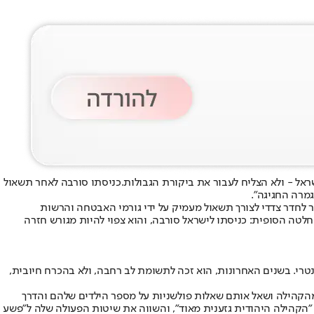
ראל - ולא הצליח לעבור את ביקורת הגבולות.
כניסתו סורבה לאחר תשאול
מרה החגיגה".
ר לחדר צדדי לצורך תשאול מעמיק על ידי גורמי האבטחה והרשות
לטה הסופית: כניסתו לישראל סורבה, והוא צפוי להיות מגורש חזרה
מנטרי. בשנים האחרונות, הוא זכה לתשומת לב רחבה, ולא בהכרח חיובית,
דים מהקהילה ושאל אותם שאלות פולשניות על מספר הילדים שלהם והדרך
 במהלך הסרטון הוא כינה את התופעה "Jewish takeover" (השתלטות יהודית), טען כי "הקהילה היהודית גזענית מאוד", והשווה את שיטות הפעולה שלה ל"פשע