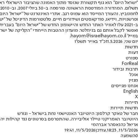
"ישראל היום" הוא גוף תקשורת שנוסד מתוך האמונה שהציבור הישראלי ראוי 
ת
ופרשנויות, וידיאו, פודקאסטים ושידורים חיים. פלטפורמות הדיגיטל של "ישרא
ב-2021 עלו לאוויר האתר החדש והיישומון החדש של "ישראל היום" בע
ואפשר לקבל אותם גם בניוזלטר. מועדון ההטבות הייחודי "הקליקה של ישרא
במייל hayom@israelhayom.co.il.
יום שני, 11.5.2026
כ"ד באייר תשפ"ו
חדשות
דעות
ספורט
ForReal
תרבות ובידור
אוכל
מגזין
אנחנו מגייסים
English
X
תיירות
חדשות תיירות
חבר של טאקר קרלסון: היוטיובר האנטישמי נחת בישראל - וגורש
היוטיובר האמריקני טיילר אוליביירה, שהתפרסם בסרטונים נגד קהילות יהוד
אריאל כהנא
סהר אברהמי
11/5/2026, 18:23
,עודכן
11/5/2026, 19:41
0
השמעה