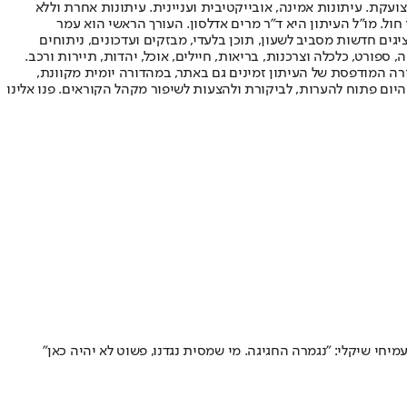
ועקת. עיתונות אמינה, אובייקטיבית ועניינית. עיתונות אחרת וללא
עור החשיפה הגבוה ביותר בימי חול. מו"ל העיתון היא ד"ר מרים אדלסון. העורך הראשי הוא עמר
 והעורך המייסד הוא עמוס רגב. אתרי האינטרנט של "ישראל היום" בעברית ובאנגלית, כמו כן היישומונים (אפליקציות) לאנדרואיד ול-iOS, מציגים חדשות מסביב לשעון, תוכן בלעדי, מבזקים ועדכונים, ניתוחים
, ספורט, כלכלה וצרכנות, בריאות, חיילים, אוכל, יהדות, תיירות ורכב.
דורה המודפסת של העיתון זמינים גם באתר, במהדורה יומית מקוונת,
היום פתוח להערות, לביקורת ולהצעות לשיפור מקהל הקוראים. פנו אלינו
יחי שיקלי: "נגמרה החגיגה. מי שמסית נגדנו, פשוט לא יהיה כאן"