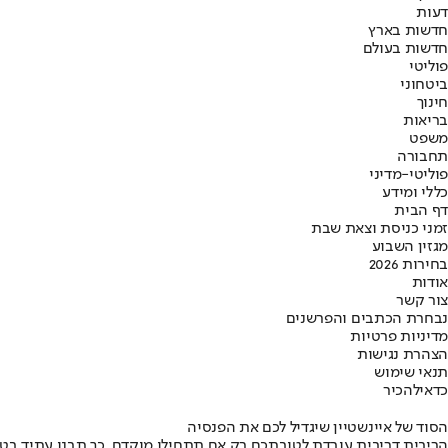
דעות
חדשות בארץ
חדשות בעולם
פוליטי
ביטחוני
חינוך
בריאות
משפט
תחבורה
פוליטי-מדיני
כללי ומידע
דף הבית
זמני כניסת וצאת שבת
מגזין השבוע
בחירות 2026
אודות
צור קשר
נבחרת הכתבים והפרשנים
מדיניות פרטיות
הצהרת נגישות
תנאי שימוש
כדאי
להכיר
הסוד של איינשטיין שיגדיל לכם את הפנסיה
הריבית דריבית עובדת לטובתכם רק אם תתחילו מוקדם. כך תבנו עתיד בט