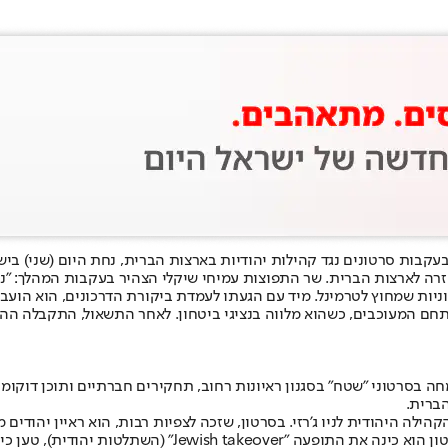
עקבות סרטונים נגד קהילות יהודיות בארצות הברית, נחת היום (שני) ביש
רה לארצות הברית. שר התפוצות עמיחי שיקלי הצהיר בעקבות המהלך: "נג
וניות שמחוץ לטרמינל. מיד עם הגעתו לעמדת ביקורת הדרכונים, הוא הועב
תחם המעוכבים, כשהוא מלווה בנציגי ביטחון. לאחר התשאול, התקבלה ההח
תמחה בסרטוני "שטח" בסגנון ראיונות רחוב, תחקירים חברתיים ותוכן דוקו
ברית.
הקהילה היהודית לניו ג'רזי. בסרטון, שזכה לצפיות רבות, הוא ראיין יהו
שבה הם מצליחים לגדל משפחות גדולות תוך כדי לימודי תורה.