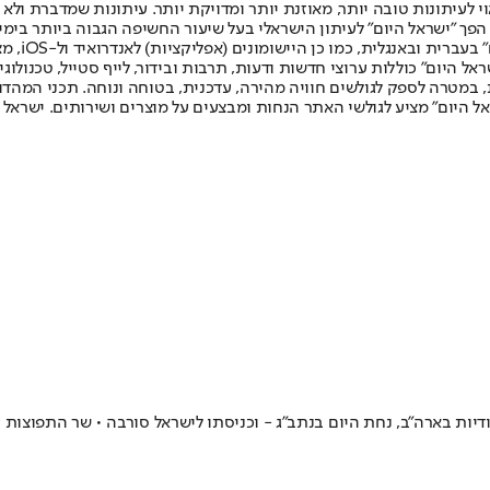
לעיתונות טובה יותר, מאוזנת יותר ומדויקת יותר. עיתונות שמדברת ולא צ
שלום. המהדורה המודפסת הראשונה פורסמה ב-30 ביולי 2007, וב-2010 הפך "ישראל היום" לעיתון הישראלי בעל שי
לחמנוביץ,
ל היום" כוללות ערוצי חדשות ודעות, תרבות ובידור, לייף סטייל, טכנולוגיה
ברית, במטרה לספק לגולשים חוויה מהירה, עדכנית, בטוחה ונוחה. תכני המה
ל היום" מציע לגולשי האתר הנחות ומבצעים על מוצרים ושירותים. ישראל 
יות בארה"ב, נחת היום בנתב"ג - וכניסתו לישראל סורבה • שר התפוצות עמ