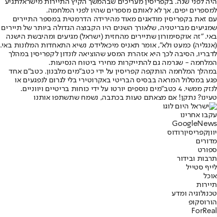
היה לפני שנה. בקפריסין מעריכים שבהמשך הקיץ התיירות מישראל
תגיע
למספרים יפים, אך לא לאותם מספרים שהיו לפני המלחמה.
עם זאת בקפריסין מודאגים מאוד מהירידה הדרמטית במספר התיירים
שמגיעים מבריטניה
, שלאורך השנים היו הקבוצה הגדולה ביותר של תיירים
באי. "זה אוקסימורון שתיירים מהחזית (ישראל) מגיעים ומהיבשת הישנה
(אנגליה) כמעט ולא", אומר תאניס מיכאלידס, נשיא התאחדות המלונות באי.
לדבריו, הסיבה לכך היא אזהרת המסע שהוציאה לונדון לקפריסין במהלך
המלחמה - שגרמה גם להתייקרות מחירי ביטוח הנסיעות.
במהלך המלחמה הותקפה קפריסין על ידי כטב"מים מלבנון. כטב"ם אחד
פגע במסלול המראה בבסיס הבריטי באקרוטירי בלי לגרום לנפגעים או
לנזק ממשי. 4 כטב"מים נוספים יורטו על ידי כוחות בריטיים ויווניים.
טעינו? נתקן! אם מצאתם טעות בכתבה, נשמח שתשתפו אותנו
עקבו אחרינו
G
o
o
g
l
e
News
יוון
קפריסין
רודוס
מדורים
ספורט
תרבות ובידור
לייף סטייל
אוכל
תיירות
טכנולוגיה ומדע
הורוסקופ
ForReal