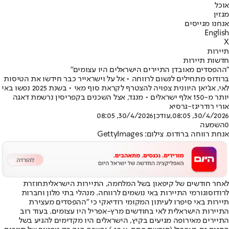
אוכל
מגזין
אנחנו מגייסים
English
X
תיירות
חדשות תיירות
"ההפסדים מאובדן התיירים הישראלים היו עצומים"
ברודוס מתחילים לנשום לרווחה • אל על וישראייר כבר חידשו את הטיסות
לאי, אג'יאן היוונית צפויה להצטרף לקראת סוף מאי • בשנת 2025 נפשו באי
יותר מ-150 אלף ישראלים • מנגד, אצל השכנים בקפריסין נרשמת דאגה
אורי רודריגז-גרסיא
30/4/2026, 08:05
,עודכן
30/4/2026, 08:05
0
השמעה
אנחת רווחה ברודוס. צילום: GettyImages
לאחר חודשים של קיפאון בשל המלחמה, התיירות הישראלית
חוזרת
לרודוס
וגורמי התיירות באי נושמים לרווחה. מנהלי בתי מלון וחברות
תיירות באי סיפרו לעיתון המקומי רודיאקי כי "ההפסדים מעצירת
התיירות הישראלית לאי בחודשים מרץ-אפריל היו עצומים. בעוד רוב
התיירים מאירופה מגיעים בקיץ, הישראלים היו מקדימים להגיע בשל