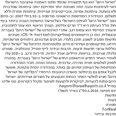
"ישראל היום" הוא גוף תקשורת שנוסד מתוך האמונה שהציבור הישראלי
ראוי לעיתונות טובה יותר, מאוזנת יותר ומדויקת יותר. עיתונות שמדברת
ולא צועקת. עיתונות אמינה, אובייקטיבית ועניינית. עיתונות אחרת וללא
תשלום. המהדורה המודפסת הראשונה פורסמה ב-30 ביולי 2007, וב-2010
הפך "ישראל היום" לעיתון הישראלי בעל שיעור החשיפה הגבוה ביותר בימי
חול. מו"ל העיתון היא ד"ר מרים אדלסון. העורך הראשי הוא עמר לחמנוביץ,
והעורך המייסד הוא עמוס רגב. אתרי האינטרנט של "ישראל היום" בעברית
ובאנגלית, כמו כן היישומונים (אפליקציות) לאנדרואיד ול-iOS, מציגים
חדשות מסביב לשעון, תוכן בלעדי, מבזקים ועדכונים, ניתוחים ופרשנויות,
וידיאו, פודקאסטים ושידורים חיים. פלטפורמות הדיגיטל של "ישראל היום"
כוללות ערוצי חדשות ודעות, תרבות ובידור, לייף סטייל, טכנולוגיה, ספורט,
כלכלה וצרכנות, בריאות, חיילים, אוכל, יהדות, תיירות ורכב. ב-2021 עלו
לאוויר האתר החדש והיישומון החדש של "ישראל היום" בעברית, במטרה
לספק לגולשים חוויה מהירה, עדכנית, בטוחה ונוחה. תכני המהדורה
המודפסת של העיתון זמינים גם באתר, במהדורה יומית מקוונת, ואפשר
לקבל אותם גם בניוזלטר. מועדון ההטבות הייחודי "הקליקה של ישראל
היום" מציע לגולשי האתר הנחות ומבצעים על מוצרים ושירותים. ישראל
היום פתוח להערות, לביקורת ולהצעות לשיפור מקהל הקוראים. פנו אלינו
במייל hayom@israelhayom.co.il.
יום חמישי, 30.4.2026
י"ג באייר תשפ"ו
חדשות
דעות
ספורט
ForReal
תרבות ובידור