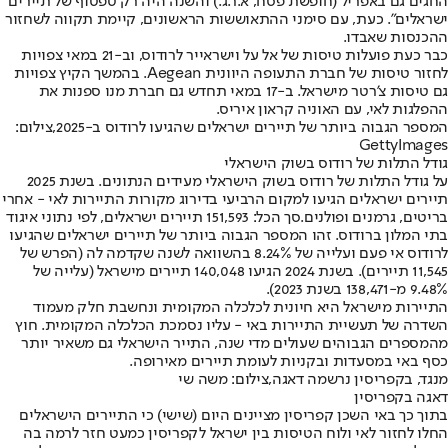
החגים גם באפריל (חופשת פסח, א.ר.ג.) והשנה היה רק טפטוף של תיירים
ישראלים". כעת, עם סימני ההתאוששות הראשונים, קיימת תקווה לשחזור
ההכנסות שאבדו.
כבר כעת פועלות טיסות של אל על וישראייר לרודוס, וב-21 במאי צפויות
לחזור טיסות של חברת התעופה היוונית Aegean. בהמשך הקיץ צפויות
גם טיסות צ'רטר מישראל. ב-17 במאי תחדש גם חברת מנו ספנות את
ההפלגות לאי, עם האוניה קראון איריס.
המספר הגבוה ביותר של תיירים ישראלים שהגיעו לרודוס ב-2025,צילום:
GettyImages
גודל התלות של רודוס בשוק הישראלי
על גודל התלות של רודוס בשוק הישראלי מעידים הנתונים. בשנת 2025
תיירים ישראלים הגיעו למקום הרביעי בדירוג מקורות התיירות לאי - אחרי
בריטים, גרמנים ופולנים.
סך הכל: 151,593 תיירים ישראלים
, לפי נתוני איגוד
בתי המלון ברודוס. זהו המספר הגבוה ביותר של תיירים ישראלים שהגיעו
לרודוס אי פעם ועלייה של 8.24% בהשוואה לשנה שקדמה לה (הפרש של
11,545 תיירים). בשנת 2024 הגיעו 140,048 תיירים מישראל (עלייה של
9.48% מ-138,471 בשנת 2023).
התיירות מישראל היא חיונית לכלכלה המקומית ונחשבת חלק מעמוד
השדרה של תעשיית התיירות באי - עליו נסמכת הכלכלה המקומית. חוץ
מהמספרים הגבוהים שעולים מדי שנה, התייר הישראלי גם משאיר יותר
כסף באי במסעדות ובקניות לעומת תיירים מאירופה.
מנגד, בקפריסין נרשמה דאגה,צילום: משה שי
דאגה בקפריסין
בתוך כך באי השכן קפריסין מציינים היום (שישי) כי התיירים הישראלים
החלו לחזור לאי ולוח הטיסות בין ישראל לקפריסין כמעט חזר לרמה בה