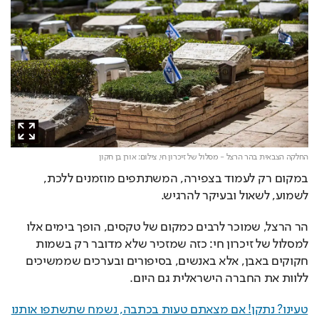
החלקה הצבאית בהר הרצל - מסלול של זיכרון חי,
צילום: אורן בן חקון
במקום רק לעמוד בצפירה, המשתתפים מוזמנים ללכת, 
לשמוע, לשאול ובעיקר להרגיש.
הר הרצל, שמוכר לרבים כמקום של טקסים, הופך בימים אלו 
למסלול של זיכרון חי: כזה שמזכיר שלא מדובר רק בשמות 
חקוקים באבן, אלא באנשים, בסיפורים ובערכים שממשיכים 
ללוות את החברה הישראלית גם היום.
טעינו? נתקן! אם מצאתם טעות בכתבה, נשמח שתשתפו אותנו