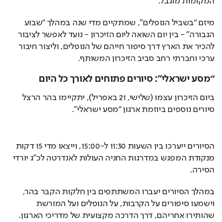
המקומות מוגבל.
מיזם “בשביל הנופלים”, שמתקיים מדי שנה במהלך “שבוע 
הגבורה” - בין יום השואה ליום הזיכרון - נועד לאפשר לציבור 
להכיר את הארץ דרך סיפור חייהם של הנופלים, וליצור חיבור 
ערכי וחברתי רחב סביב הזיכרון המשותף.
“מסע ישראלי”: סיורים פתוחים לאורך כל היום
ביום הזיכרון עצמו (שלישי, 21 באפריל), יתקיימו בהר הרצל 
סיורים נוספים ביוזמת ארגון “מסע ישראלי”.
הסיורים ייערכו בין השעות 11:30 ל-15:00, וייצאו מדי 15 דקות 
מנקודת המפגש במדרגות החניה העולות לאנדרטה לכ״ג יורדי 
הסירה.
במהלך הסיורים יעברו המשתתפים בין חלקות הקבר בהר, 
וישמעו סיפורים על הקרבות, על הנופלים ועל המורשת 
שהותירו אחריהם, דרך הדרכה מקצועית של מדריכי הארגון.