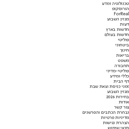
טכנולוגיה ומדע
הורוסקופ
ForReal
מגזין השבוע
דעות
חדשות בארץ
חדשות בעולם
פוליטי
ביטחוני
חינוך
בריאות
משפט
תחבורה
פוליטי-מדיני
כללי ומידע
דף הבית
זמני כניסת וצאת שבת
מגזין השבוע
בחירות 2026
אודות
צור קשר
נבחרת הכתבים והפרשנים
מדיניות פרטיות
הצהרת נגישות
תנאי שימוש