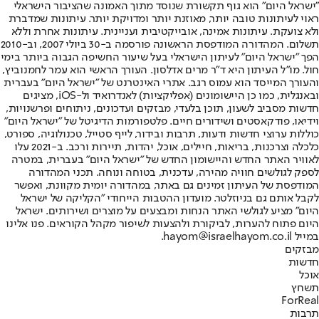
"ישראל היום" הוא גוף תקשורת שנוסד מתוך האמונה שהציבור הישראלי
ראוי לעיתונות טובה יותר, מאוזנת יותר ומדויקת יותר. עיתונות שמדברת
ולא צועקת. עיתונות אמינה, אובייקטיבית ועניינית. עיתונות אחרת וללא
תשלום. המהדורה המודפסת הראשונה פורסמה ב-30 ביולי 2007, וב-2010
הפך "ישראל היום" לעיתון הישראלי בעל שיעור החשיפה הגבוה ביותר בימי
חול. מו"ל העיתון היא ד"ר מרים אדלסון. העורך הראשי הוא עמר לחמנוביץ,
והעורך המייסד הוא עמוס רגב. אתרי האינטרנט של "ישראל היום" בעברית
ובאנגלית, כמו כן היישומונים (אפליקציות) לאנדרואיד ול-iOS, מציגים
חדשות מסביב לשעון, תוכן בלעדי, מבזקים ועדכונים, ניתוחים ופרשנויות,
וידיאו, פודקאסטים ושידורים חיים. פלטפורמות הדיגיטל של "ישראל היום"
כוללות ערוצי חדשות ודעות, תרבות ובידור, לייף סטייל, טכנולוגיה, ספורט,
כלכלה וצרכנות, בריאות, חיילים, אוכל, יהדות, תיירות ורכב. ב-2021 עלו
לאוויר האתר החדש והיישומון החדש של "ישראל היום" בעברית, במטרה
לספק לגולשים חוויה מהירה, עדכנית, בטוחה ונוחה. תכני המהדורה
המודפסת של העיתון זמינים גם באתר, במהדורה יומית מקוונת, ואפשר
לקבל אותם גם בניוזלטר. מועדון ההטבות הייחודי "הקליקה של ישראל
היום" מציע לגולשי האתר הנחות ומבצעים על מוצרים ושירותים. ישראל
היום פתוח להערות, לביקורת ולהצעות לשיפור מקהל הקוראים. פנו אלינו
במייל hayom@israelhayom.co.il.
מבזקים
חדשות
אוכל
תשחץ
ForReal
תרבות