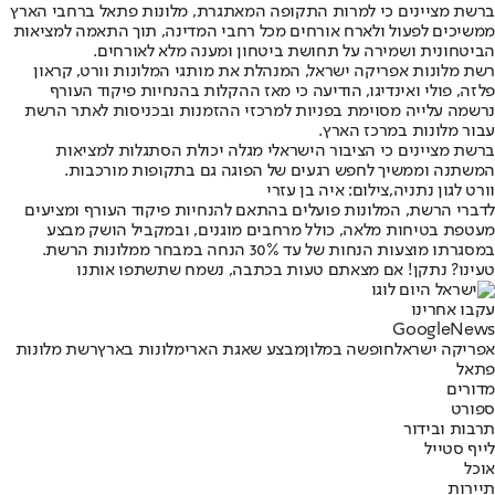
ברשת מציינים כי למרות התקופה המאתגרת, מלונות פתאל ברחבי הארץ
ממשיכים לפעול ולארח אורחים מכל רחבי המדינה, תוך התאמה למציאות
הביטחונית ושמירה על תחושת ביטחון ומענה מלא לאורחים.
רשת מלונות אפריקה ישראל
, המנהלת את מותגי המלונות וורט, קראון
פלזה, פולי ואינדיגו, הודיעה כי מאז ההקלות בהנחיות פיקוד העורף
נרשמה עלייה מסוימת בפניות למרכזי ההזמנות ובכניסות לאתר הרשת
עבור מלונות במרכז הארץ.
ברשת מציינים כי הציבור הישראלי מגלה יכולת הסתגלות למציאות
המשתנה וממשיך לחפש רגעים של הפוגה גם בתקופות מורכבות.
וורט לגון נתניה,צילום: איה בן עזרי
לדברי הרשת, המלונות פועלים בהתאם להנחיות פיקוד העורף ומציעים
מעטפת בטיחות מלאה, כולל מרחבים מוגנים, ובמקביל הושק מבצע
במסגרתו מוצעות הנחות של עד 30% הנחה במבחר ממלונות הרשת.
טעינו? נתקן! אם מצאתם טעות בכתבה, נשמח שתשתפו אותנו
עקבו אחרינו
G
o
o
g
l
e
News
אפריקה ישראל
חופשה במלון
מבצע שאגת הארי
מלונות בארץ
רשת מלונות
פתאל
מדורים
ספורט
תרבות ובידור
לייף סטייל
אוכל
תיירות