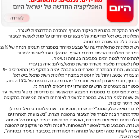
לאחר ההקלות בהנחיות פיקוד העורף והחזרה ההדרגתית לשגרה,
המלונות בישראל מודיעות על מבצעים מיוחדים על מנת לאפשר לציבור
הפגה קלה מהשגרה המתוחה.
רשת מלונות פתאל
הודיעה על מבצע מיוחד במסגרתו תעניק הנחה של 25%
במבחר ממלונות הרשת ברחבי הארץ. המהלך נועד לאפשר לציבור
להתאוורר לכמה ימים בסביבה בטוחה ונעימה.
מלון לאונרדו פלאזה אשדוד מרשת פתאל,צילום: איה בן עזרי
המבצע, תחת הכותרת "מארחים באהבה", יהיה בתוקף בין התאריכים 5-
21 במרץ 2026, ויחול על הזמנות במבחר מלונות רשת פתאל בישראל.
בנוסף, חברי מועדון 'פתאל וחברים' ייהנו מהטבה נוספת של 10% הנחה,
כאשר גם מצטרפים חדשים למועדון יהיו זכאים להנחה זו.
ברשת מציינים כי במסגרת המבצע תתאפשר גם מדיניות ביטול גמישה עד
24 שעות לפני ההגעה, במטרה להעניק לאורחים ודאות וגמישות בתקופה
של חוסר יציבות.
לדברי מאיה שלו, סמנכ”לית שיווק ומכירות רשת מלונות פתאל, המהלך
נולד מתוך הבנה לצורך של הציבור בהפוגה קצרה, "בשבועות האחרונים
כולנו חיים במציאות מורכבת, ואנשים מחפשים רגעים קטנים של נשימה
ושגרה. המבצע נועד לאפשר למשפחות, לזוגות ולכל מי שזקוקים להפוגה
קצרה לקחת כמה ימים של מנוחה והתאווררות בסביבה נעימה ובטוחה",
אמרה שלו.