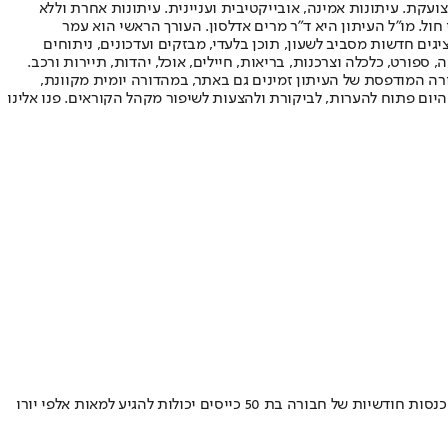
ועקת. עיתונות אמינה, אובייקטיבית ועניינית. עיתונות אחרת וללא
עור החשיפה הגבוה ביותר בימי חול. מו"ל העיתון היא ד"ר מרים אדלסון. העורך הראשי הוא עמר
 והעורך המייסד הוא עמוס רגב. אתרי האינטרנט של "ישראל היום" בעברית ובאנגלית, כמו כן היישומונים (אפליקציות) לאנדרואיד ול-iOS, מציגים חדשות מסביב לשעון, תוכן בלעדי, מבזקים ועדכונים, ניתוחים
, ספורט, כלכלה וצרכנות, בריאות, חיילים, אוכל, יהדות, תיירות ורכב.
דורה המודפסת של העיתון זמינים גם באתר, במהדורה יומית מקוונת,
היום פתוח להערות, לביקורת ולהצעות לשיפור מקהל הקוראים. פנו אלינו
יסים יכולות להגיע למאות אלפי יורו