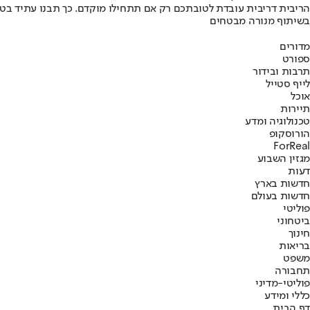
הריבית דריבית עובדת לטובתכם רק אם תתחילו מוקדם. כך תבנו עתיד בט
בשיתוף מנורה מבטחים
מדורים
ספורט
תרבות ובידור
לייף סטייל
אוכל
תיירות
טכנולוגיה ומדע
הורוסקופ
ForReal
מגזין השבוע
דעות
חדשות בארץ
חדשות בעולם
פוליטי
ביטחוני
חינוך
בריאות
משפט
תחבורה
פוליטי-מדיני
כללי ומידע
דף הבית