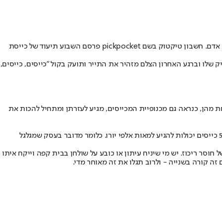
הסחות דעת, דחיפות קלות, "התנגשויות מקריות" או חטיפה מהירה ברגע של חוסר ריכוז - הכייסים עובדים בשיטות מתוחכמות ובאתרי תיירות הומי אדם. חשבון טיקטוק בשם pickpocket פרסם השבוע תיעוד של כייסת
 שלו וברגע האחרון הצלם מזהיר את התייר ותועק בקול "כייסים, כייסים,
מהן, כנראה גם מכנופיית המכייסים, מגיע לעזרתן ומתחיל להכות את
. על פי הערכות של משטרת מילאנו, הכנסות חודשיות של חבורה בת 50 כייסים יכולות להגיע למאות אלפי יורו. כלומר מדובר בעסק שמגלגל
וסר ריכוז. יש מי שיניח עיתון או כובע על שולחן בבית קפה וייקח איתו
זה קורה בשנייה - ולרוב תגלו את זה מאוחר מדי
.