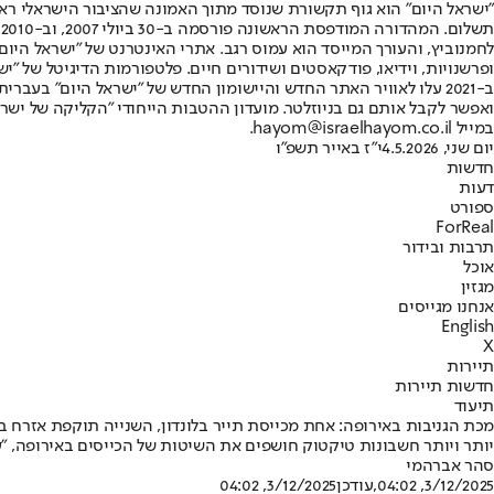
"ישראל היום" הוא גוף תקשורת שנוסד מתוך האמונה שהציבור הישראלי ראוי 
ת
ופרשנויות, וידיאו, פודקאסטים ושידורים חיים. פלטפורמות הדיגיטל של "ישרא
ב-2021 עלו לאוויר האתר החדש והיישומון החדש של "ישראל היום" בע
ואפשר לקבל אותם גם בניוזלטר. מועדון ההטבות הייחודי "הקליקה של ישרא
במייל hayom@israelhayom.co.il.
יום שני, 4.5.2026
י"ז באייר תשפ"ו
חדשות
דעות
ספורט
ForReal
תרבות ובידור
אוכל
מגזין
אנחנו מגייסים
English
X
תיירות
חדשות תיירות
תיעוד
מכת הגניבות באירופה: אחת מכייסת תייר בלונדון, השנייה תוקפת אזרח
יותר ויותר חשבונות טיקטוק חושפים את השיטות של הכייסים באירופה, "עסק" משגשג ורווחי
סהר אברהמי
3/12/2025, 04:02
,עודכן
3/12/2025, 04:02