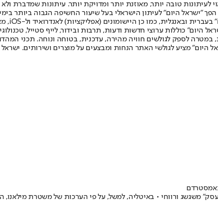
לעיתונות טובה יותר, מאוזנת יותר ומדויקת יותר. עיתונות שמדברת ולא צ
שלום. המהדורה המודפסת הראשונה פורסמה ב-30 ביולי 2007, וב-2010 הפך "ישראל היום" לעיתון הישראלי בעל שי
לחמנוביץ,
ל היום" כוללות ערוצי חדשות ודעות, תרבות ובידור, לייף סטייל, טכנולוגיה
ברית, במטרה לספק לגולשים חוויה מהירה, עדכנית, בטוחה ונוחה. תכני המה
ל היום" מציע לגולשי האתר הנחות ומבצעים על מוצרים ושירותים. ישראל 
 באמסטרדם
 • באיטליה, למשל, על פי הערכות של משטרת מילאנו, הכנסות חודשיות של חבורה בת 50 כי