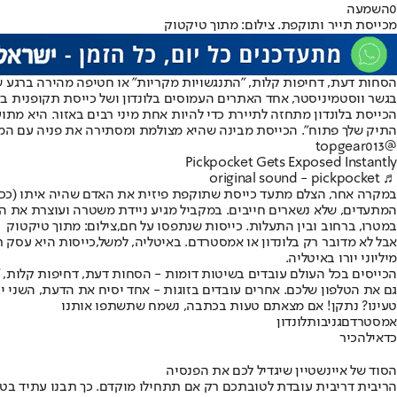
0
השמעה
מכייסת תייר ותוקפת. צילום: מתוך טיקטוק
בגשר ווסטמיניסטר, אחד האתרים העמוסים בלונדון ושל כייסת תקופנית 
הכייסת בלונדון מתחזה לתיירת כדי להיות אחת מיני רבים באזור. היא מתו
התיק שלך פתוח". הכייסת מבינה שהיא מצולמת ומסתירה את פניה עם המ
@topgear013
Pickpocket Gets Exposed Instantly
♬ original sound - pickpocket
במקרה אחר, הצלם מתעד כייסת שתוקפת פיזית את האדם שהיה איתו (ככל ה
המתעדים, שלא נשארים חייבים. במקביל מגיע ניידת משטרה ועוצרת את המ
במטרו, ברחוב ובין התעלות. כייסות שנתפסו על חם,צילום: מתוך טיקטוק
אבל לא מדובר רק בלונדון או אמסטרדם. באיטליה, למשל,
כייסות היא עסק רו
מיליוני יורו באיטליה
.
הכייסים בכל העולם עובדים בשיטות דומות - הסחות דעת, דחיפות קלות, "ה
גם את הטלפון שלכם. אחרים עובדים בזוגות - אחד יסיח את הדעת, השני יגנ
טעינו? נתקן! אם מצאתם טעות בכתבה, נשמח שתשתפו אותנו
אמסטרדם
גניבות
לונדון
כדאי
להכיר
הסוד של איינשטיין שיגדיל לכם את הפנסיה
הריבית דריבית עובדת לטובתכם רק אם תתחילו מוקדם. כך תבנו עתיד בט