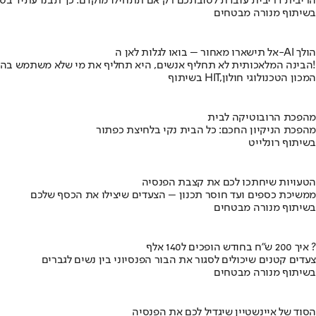
הריבית דריבית עובדת לטובתכם רק אם תתחילו מוקדם. כך תבנו עתיד בט
בשיתוף מנורה מבטחים
אל תישארו מאחור – בואו לגלות לאן ה-AI הולך
הבינה המלאכותית לא תחליף אנשים, היא תחליף את מי שלא משתמש בה!
בשיתוף HIT,המכון הטכנולוגי חולון
מהפכת הרובוטיקה לבית
מהפכת הניקיון החכם: כל הבית נקי בלחיצת כפתור
בשיתוף רונלייט
הטעויות שיחתכו לכם את קצבת הפנסיה
ממשיכת כספים ועד חוסר תכנון – הצעדים שיצילו את הכסף שלכם
בשיתוף מנורה מבטחים
איך 200 ש"ח בחודש הופכים ל140 אלף ?
צעדים קטנים שיכולים לסגור את הבור הפנסיוני בין נשים לגברים
בשיתוף מנורה מבטחים
הסוד של איינשטיין שיגדיל לכם את הפנסיה