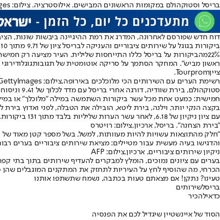
בריסל וסטוקהולם במקומות הראשונים המבישים. אילוסטרציה. צילום: GettyImages
דוח חדש שפורסם לאחרונה, המדרג את רמת ההיגיינה ביבשות שונות, הציב
ביקורות בגוגל על שירותים ציבוריים והעניקה לבריסל ציון של 9.71 מתוך 10 במדד הלכלוך.
22%
ראשון מביש". המחקר הסתמך על סריקה אוטומטית של תגובות
גוגל
ודירוגי
ציין
Tourprom.
רשימת הערים עם השירותים הכי מלוכלכים באירופה,צילום: GettyImages
סטוקהולם, בירת שוודיה, דורגה אחרי בריסל עם מדד לכלוך של 9.41 וניסוח שלילי ב-
חמישית: כמעט אחת מכל עשר ביקורות השתמשה במילה "מלוכלך" או במילה נרדפת
בקצה הנקי יותר, וילנה, בירת ליטא, הובילה את הטבלה, לפני ואדוץ בירת 
עם ציון ניקיון של 6.18, לאחר עשר הערות שליליות בלבד מתוך 131 ביקורות
.
"בירת הצחנה". בריסל, ארכיון,צילום: רויטרס
"
חלק מהתוצאות עשויות להיות מעוותות, למשל, בשל מספר קטן מאוד של בי
והדגישו בעיה מעשית עבור מטיילים: מציאת שירותים ציבוריים בערים רב
ניקיון שירותים ציבוריים, ארכיון,צילום: AFP
בערים עם ציונים נמוכים, הומלץ למבקרים להעדיף שירותים בתוך בתי קפה
הכרחי, מה שהוסיף לחץ על העיריות לתחזק את המתקנים המוגבלים שהן ס
טעינו? נתקן! אם מצאתם טעות בכתבה, נשמח שתשתפו אותנו
בריסל
שירותים
כדאי
להכיר
הסוד של איינשטיין שיגדיל לכם את הפנסיה