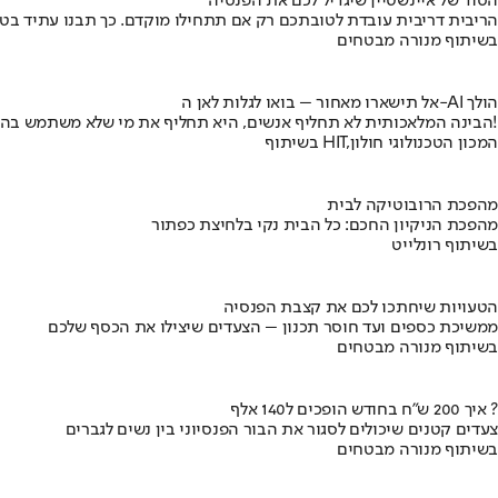
הסוד של איינשטיין שיגדיל לכם את הפנסיה
הריבית דריבית עובדת לטובתכם רק אם תתחילו מוקדם. כך תבנו עתיד בט
בשיתוף מנורה מבטחים
אל תישארו מאחור – בואו לגלות לאן ה-AI הולך
הבינה המלאכותית לא תחליף אנשים, היא תחליף את מי שלא משתמש בה!
בשיתוף HIT,המכון הטכנולוגי חולון
מהפכת הרובוטיקה לבית
מהפכת הניקיון החכם: כל הבית נקי בלחיצת כפתור
בשיתוף רונלייט
הטעויות שיחתכו לכם את קצבת הפנסיה
ממשיכת כספים ועד חוסר תכנון – הצעדים שיצילו את הכסף שלכם
בשיתוף מנורה מבטחים
איך 200 ש"ח בחודש הופכים ל140 אלף ?
צעדים קטנים שיכולים לסגור את הבור הפנסיוני בין נשים לגברים
בשיתוף מנורה מבטחים