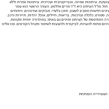
ועקת. עיתונות אמינה, אובייקטיבית ועניינית. עיתונות אחרת וללא
עור החשיפה הגבוה ביותר בימי חול. מו"ל העיתון היא ד"ר מרים אדלסון. העורך הראשי הוא עמר
 והעורך המייסד הוא עמוס רגב. אתרי האינטרנט של "ישראל היום" בעברית ובאנגלית, כמו כן היישומונים (אפליקציות) לאנדרואיד ול-iOS, מציגים חדשות מסביב לשעון, תוכן בלעדי, מבזקים ועדכונים, ניתוחים
, ספורט, כלכלה וצרכנות, בריאות, חיילים, אוכל, יהדות, תיירות ורכב.
דורה המודפסת של העיתון זמינים גם באתר, במהדורה יומית מקוונת,
היום פתוח להערות, לביקורת ולהצעות לשיפור מקהל הקוראים. פנו אלינו