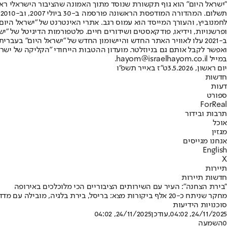
"ישראל היום" הוא גוף תקשורת שנוסד מתוך האמונה שהציבור הישראלי ראוי 
ת
ופרשנויות, וידיאו, פודקאסטים ושידורים חיים. פלטפורמות הדיגיטל של "ישרא
ב-2021 עלו לאוויר האתר החדש והיישומון החדש של "ישראל היום" בע
ואפשר לקבל אותם גם בניוזלטר. מועדון ההטבות הייחודי "הקליקה של ישרא
במייל hayom@israelhayom.co.il.
יום ראשון, 3.5.2026
ט"ז באייר תשפ"ו
חדשות
דעות
ספורט
ForReal
תרבות ובידור
אוכל
מגזין
אנחנו מגייסים
English
X
תיירות
חדשות תיירות
"בירת הצחנה": העיר עם השירותים הציבוריים הכי מלוכלכים באירופה
מחקר שניתח כ-20 אלף ביקורות מצא: בריסל, בירת בלגיה, מובילה עם מדד השירותים הכי מזוהמים ביבשת ומיעוט תאי השירותים לתייר ולתושב • זו העשירייה הפותחת
סוכנויות הידיעות
24/11/2025, 04:02
,עודכן
24/11/2025, 04:02
0
השמעה