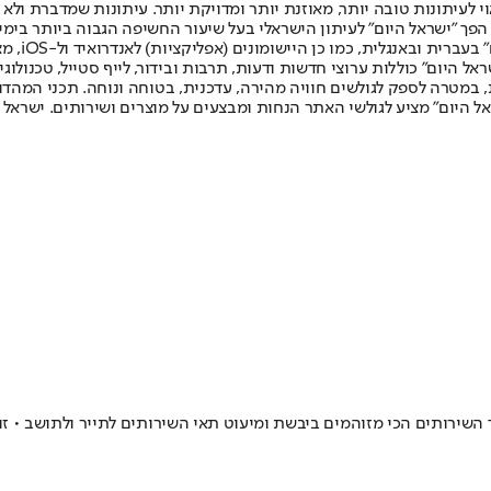
לעיתונות טובה יותר, מאוזנת יותר ומדויקת יותר. עיתונות שמדברת ולא צ
שלום. המהדורה המודפסת הראשונה פורסמה ב-30 ביולי 2007, וב-2010 הפך "ישראל היום" לעיתון הישראלי בעל שי
לחמנוביץ,
ל היום" כוללות ערוצי חדשות ודעות, תרבות ובידור, לייף סטייל, טכנולוגיה
ברית, במטרה לספק לגולשים חוויה מהירה, עדכנית, בטוחה ונוחה. תכני המה
ל היום" מציע לגולשי האתר הנחות ומבצעים על מוצרים ושירותים. ישראל 