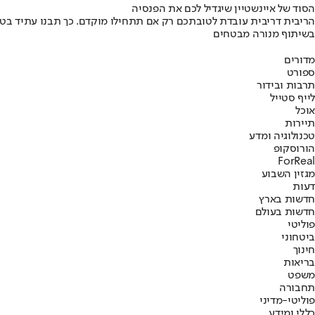
הסוד של איינשטיין שיגדיל לכם את הפנסיה
הריבית דריבית עובדת לטובתכם רק אם תתחילו מוקדם. כך תבנו עתיד בט
בשיתוף מנורה מבטחים
מדורים
ספורט
תרבות ובידור
לייף סטייל
אוכל
תיירות
טכנולוגיה ומדע
הורוסקופ
ForReal
מגזין השבוע
דעות
חדשות בארץ
חדשות בעולם
פוליטי
ביטחוני
חינוך
בריאות
משפט
תחבורה
פוליטי-מדיני
כללי ומידע