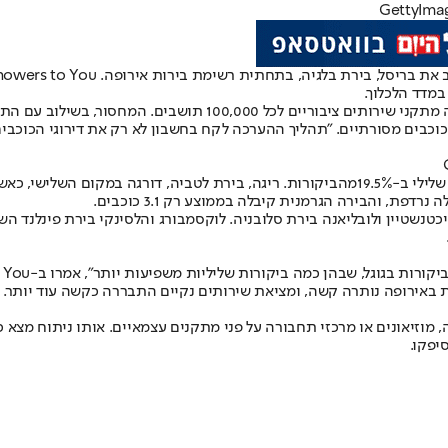
 את בריסל, בירת בלגיה, בתחתית רשימת בירות אירופה
. Showers to You,
מהביקורות על בריסל כללו התייחסות שלילית. העיר מציעה רק חמישה
 כוכבים מסורתיים. "תהליך ההערכה לקח בחשבון לא רק את דירוגי הכוכבים, 
19.5%
מהביקורות. ריגה, בירת לטביה, דורגה במקום השלישי, כאש
, והבירה הגרמנית קיבלה בממוצע רק 3.1 כוכבים
.
ליכטנשטיין ולובליאנה בירת סלובניה. לוקסמבורג והלסינקי בירת פינלנד 
קורות בגוגל, שבהן כמה ביקורות שליליות משפיעות יותר", אמרו ב
-Showers to You
ות באירופה נותרה קשה, ומציאת שירותים נקיים התבררה כקשה עוד יותר
.
, מוזיאונים או מרכזי תחבורה על פני מתקנים עצמאיים. אותו ניתוח מצ
יפקו
.