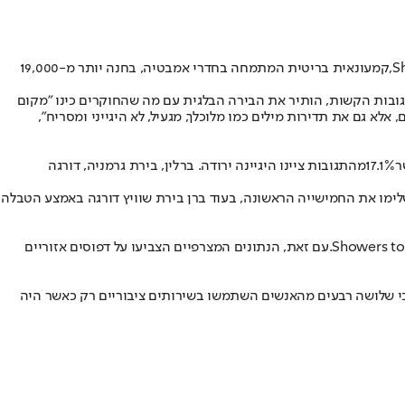
קמעונאית בריטית המתמחה בחדרי אמבטיה, בחנה יותר מ-19,000
 מתקני שירותים ציבוריים לכל 100,000 תושבים. המחסור, בשילוב עם התגובות הקשות, הותיר את הבירה הבלגית עם מה שהחוקרים כינו "מקום
אלא גם את תדירות מילים כמו מלוכלך, מגעיל, לא היגייני ומסריח",
ר
17.1%
מהתגובות ציינו היגיינה ירודה. ברלין, בירת גרמניה, דורגה
השלימו את החמישייה הראשונה, בעוד ברן בירת שוויץ דורגה באמצע הטבלה
.
עם זאת, הנתונים המצרפיים הצביעו על דפוסים אזוריים
א כי שלושה רבעים מהאנשים השתמשו בשירותים ציבוריים רק כאשר היה