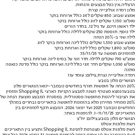
הרצליה.
אין כפל מבצעים והנחות
.
מלון רמדה אוליבייה נצרת
אמצע שבוע: 850 שקלים לזוג כולל ארוחת בוקר
סופ"ש: 1,150 שקלים לזוג כולל ארוחת בוקר
ילד ראשון חינם, עד גיל 12, בחדר הורים
ילד נוסף: תוספת 250 שקלים ללילה כולל ארוחת בוקר
לילה שני ב-20% הנחה
אמצע שבוע 1,530 שקלים כולל לינה וארוחת בוקר לזוג
סופ"ש: 1,890 שקלים כולל לינה וארוחת בוקר
למזמינים חופשה עד 15/11/25:
אמצ"ש 790 שקלים ללילה חדר זוגי על בסיס לינה וארוחת בוקר
סופ"ש 1,050 שקלים חדר זוגי כולל לינה וארוחת בוקר כולל סדנת כנאפה
מתנה
רמדה אוליבייה נצרת,צילום: עומד עוז
הגושרים מלון בטבע
20% הנחה על חופשות חורף בחודשים נובמבר-ינואר.
הגושרים מלון
בטבע
הנמצא מצטרף השנה למבצע הקניות הארצי Shopping IL ומזמין
את הציבור ליהנות מחופשה פסטורלית. במסגרת המבצע מוצעת הנחה של
20% ממחיר מחירון מלא בהזמנות לחופשה בתאריכים נבחרים במהלך
החודשים נובמבר 2025 ועד ינואר 2026. המבצע תקף למזמינים בין
התאריכים: 1-11/11/25. להזמנות באתר.
הגושרים מלון בטבע,צילום: יח"צ
רשת מלונות אטלס
רשת מלונות אטלס מצטרפת לחגיגת Shopping IL ותציע בין התאריכים
3–9 בנובמבר עד 40 אחוזי הנחה להזמנת חופשה 31 במרץ 2026 בכל אחד