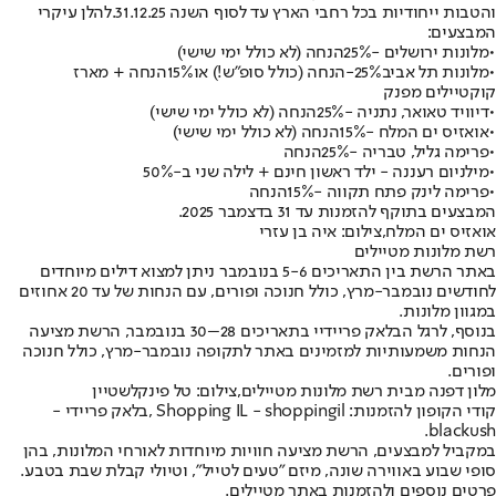
והטבות ייחודיות בכל רחבי הארץ עד לסוף השנה 31.12.25
.
להלן עיקרי
המבצעים
:
•
מלונות ירושלים -
25%
הנחה (לא כולל ימי שישי)
•
מלונות תל אביב
25%
-הנחה (כולל סופ"ש!) או
15%
הנחה + מארז
קוקטיילים מפנק
•
דיוויד טאואר, נתניה -
25%
הנחה (לא כולל ימי שישי)
•
אואזיס ים המלח -
15%
הנחה (לא כולל ימי שישי)
•
פרימה גליל, טבריה -
25%
הנחה
•
מילניום רעננה - ילד ראשון חינם + לילה שני ב-
50%
•
פרימה לינק פתח תקווה -
15%
הנחה
המבצעים בתוקף להזמנות עד 31 בדצמבר 2025
.
אואזיס ים המלח,צילום: איה בן עזרי
רשת מלונות מטיילים
באתר הרשת בין התאריכים 5-6 בנובמבר ניתן למצוא דילים מיוחדים
לחודשים נובמבר-מרץ, כולל חנוכה ופורים, עם הנחות של עד 20 אחוזים
במגוון מלונות.
בנוסף, לרגל הבלאק פריידיי בתאריכים 28–30 בנובמבר, הרשת מציעה
הנחות משמעותיות למזמינים באתר לתקופה נובמבר-מרץ, כולל חנוכה
ופורים.
מלון דפנה מבית רשת מלונות מטיילים,צילום: טל פינקלשטיין
קודי הקופון להזמנות: Shopping IL - shoppingil ,בלאק פריידי -
blackush.
במקביל למבצעים, הרשת מציעה חוויות מיוחדות לאורחי המלונות, בהן
סופי שבוע באווירה שונה, מיזם "טעים לטייל", וטיולי קבלת שבת בטבע.
פרטים נוספים ולהזמנות באתר מטיילים.