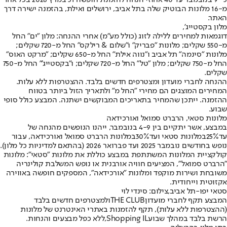
מ-16 מלונות הבוטיק שלה בתל אביב, ירושלים ואילת, בהזמנה ישירה דרך
האתר.
מלון בקסטייג',
דוגמאות למחירים ללילה לזוג (כולל מע"מ) אחרי ההנחה: מלון "ים" החל
מ-550 שקלים; מלונות "פבריק" ו"שלום & רילקס" החל מ-720 שקלים;
מלונות "סינמה" תל אביב ו"נווה אילת" החל מ-650 שקלים; "מרקט האוס"
החל מ-750 שקלים; מלון "טל" החל מ-720 שקלים; ו"בקסטייג'" החל מ-750
שקלים.
ההנחה לחברי מועדון ומצטרפים חדשים בלבד. ההצטרפות ללא עלות.
המחירים המוצגים הם מחירי "החל מ" ולתאריך הזול ביותר בטווח
ההזמנה. ייתכן שהמחיר בתאריכים המבוקשים ישתנה. המבצע כולל סופי
שבוע.
מלונות סטאי, הרברט סמואל ואורכידאה
במבצע, אשר יתקיים בין 4-9 בנובמבר, ייהנו הנופשים מהנחה של
עד
25%
במלונות סטאי ועד
30%
במלונות הרברט סמואל ואורכידאה
, עבור
נופש בחודשים נובמבר 2025 ועד פברואר 2026 (בהתאם למדיניות כל מלון)
.
קולקציית המלונות המשתתפת במבצע כוללת את מלונות "סטאי": מלונות
"הרברט סמואל", המציעים חוויה אורבנית או נופש המשלבת קולינריה
משובחת ושירות מוקפד ומלונות "אורכידאה", המספקים חופשה באווירה
אקזוטית וייחודית.
סטאי יפו-תל אביב,צילום: סינדי לוי
המבצע תקף לחברי מועדון
THE CLUB
ולמצטרפים חדשים בלבד
(ההצטרפות ללא עלות), תקף להזמנות באתרי האינטרנט של מלונות
הרשת בלבד במהלך שבוע
Shopping IL,
ללא כפל מבצעים והנחות
.