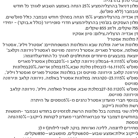
בתי מלון בהרצליה
מלון דניאל בהרצליה
מציע 25% הנחה באמצע השבוע לאורך כל חודש
נובמבר (ללא סופ"ש).
דן אכדיה בהרצליה
מציע 15% הנחה במהלך חודש נובמבר, כולל סופ"שים.
מלון העסקים בנג'מין בהרצליה
מציע חדרי סופיריור (כולל א.בוקר) - יחידי
755 שקלים, ולזוג 855 שקלים
.
דן אכדיה הרצליה,צילום: סיון אסקיו
7 מלונות אסטרל
מלונות אריאה ומלכת שבא והמלונות המשפחתיים: ׳אסטרל ויליג׳, אסטרל
פאלמה, אסטרל מאריס, אסטרל נירוונה סוויטס ו׳אסטרל נירוונה וקלאב׳
יוצאת במבצעים מיוחדים ומתחלפים לאורך כל החודש,
לדוגמה
:
סופ"ש 6-9.11
15%
במלון נירוונה קלאב ו-
20%
במלון אסטרל מאריס
סופ"ש 13-16.11
10%
במלון מלכת שבא,
15%
במלון אריאה,
20%
במלונות
נירוונה קלאב ונירוונה סוויטס וכן במלונות אסטרל מאריס ואסטרל ויליג׳
,
סופ"ש 20-23.11
15%
הנחה במלונות אסטרל באלמה, נירוונה קלאב ונירוונה
סוויטס
סופ"ש 27-30.11
20%
במלכת שבא, אסטרל פאלמה, ויליג׳, נירוונה קלאב
ונירוונה סוויטס
.
בנוסף חברי מועדון אסטרל נהנים מ-
5%
נוספים על היתרה
רשת מלונות ג'ייקוב
לילה שני במתנה בכל מלונות הרשת.
למזמינים בחודש נובמבר -
חופשות
בחודשים דצמבר עד פברואר
ולחברי מועדון לקוחות ג'ייקוב
–
10%
הנחה
נוספת
מחירים לדוגמה, ללינה וארוחת בוקר, לשני לילות
(
1+1
):
ג'ייקוב אילת:
אמצע שבוע
–
600
שקלים, סופשבוע
–
850
שקלים
.