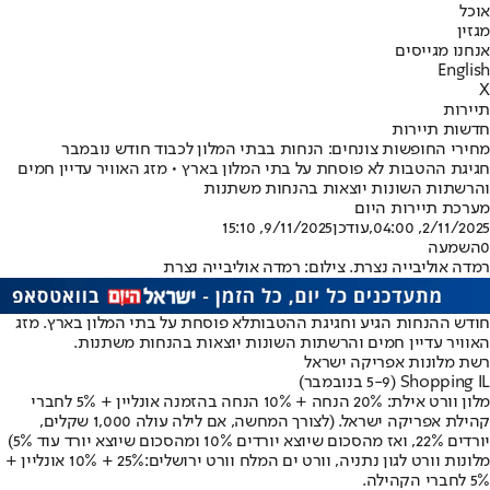
אוכל
מגזין
אנחנו מגייסים
English
X
תיירות
חדשות תיירות
מחירי החופשות צונחים: הנחות בבתי המלון לכבוד חודש נובמבר
חגיגת ההטבות לא פוסחת על בתי המלון בארץ • מזג האוויר עדיין חמים
והרשתות השונות יוצאות בהנחות משתנות
מערכת תיירות היום
2/11/2025, 04:00
,עודכן
9/11/2025, 15:10
0
השמעה
רמדה אוליבייה נצרת. צילום: רמדה אוליבייה נצרת
חודש ההנחות הגיע ו
חגיגת ההטבות
לא פוסחת על בתי המלון בארץ. מזג
האוויר עדיין חמים והרשתות השונות יוצאות בהנחות משתנות.
רשת מלונות אפריקה ישראל
Shopping IL (5-9 בנובמבר)
מלון וורט אילת
: 20% הנחה + 10% הנחה בהזמנה אונליין + 5% לחברי
קהילת אפריקה ישראל. (לצורך המחשה, אם לילה עולה 1,000 שקלים,
יורדים 22%, ואז מהסכום שיוצא יורדים 10% ומהסכום שיוצא יורד עוד 5%)
מלונות וורט לגון נתניה, וורט ים המלח וורט ירושלים:
25% + 10% אונליין +
5% לחברי הקהילה.