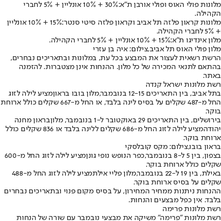
מלונות פולי האוס ופולי אורבן ת"א:
30% + 10% אונליין + 5% לחברי
הקהילה.
מלונות קראון פלזה תל אביב וקראון פלזה סיטי סנטר:
15% + 10% אונליין
+ 5% לחברי הקהילה.
מלון אינדיגו ת"א:
15% + 10% אונליין + 5% לחברי הקהילה.
מלון פולי האוס תל אביב,צילום: איה בן עזרי
הרשת רשאית לעצור את המבצע בכל עת, במלונות ובתאריכים נבחרים,
בהתאם לתנאי המכירה של כל מלון. ההנחות אינן מצטברות. להזמנה
באתר.
רשת מלונות ישראל קנדה
בתל אביב, בין התאריכים 12-15 בנובמבר,
מלון בובו בראון
מציע לילה לזוג
החל מ-487 שקלים על בסיס לינה בלבד, או החל מ-667 שקלים כולל ארוחת
בוקר.
בירושלים, בין התאריכים 29 באוקטובר ל-1 בנובמבר, מלון
בראון מחנה
יהודה
מציע לילה לזוג החל מ-686 שקלים ללינה בלבד או 836 שקלים כולל
ארוחת בוקר.
בראון בובו,צילום: מקס קובלסקי
בצפון, בין 5 ל-8 בנובמבר,
כפר הנופש נופי גונן
מציע לילה לזוג החל מ-600
שקלים כולל ארוחת בוקר.
באילת, בין 19 ל-22 בנובמבר,
מלון פליי אילת
מציע לילה לזוג החל מ-488
שקלים על בסיס ארוחת בוקר.
ההנחות ניתנות ממחיר המחירון, על בסיס מקום פנוי ובתאריכים נבחרים
בלבד. אין כפל מבצעים והנחות.
רשת מלונות פרימה
רשת מלונות "פרימה" משיקה את מבצעי נובמבר עם שורה של הנחות