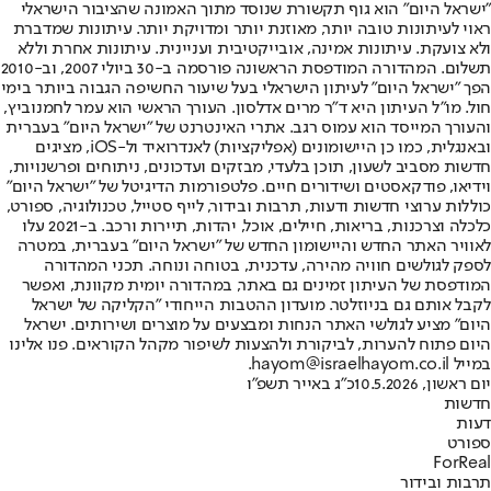
"ישראל היום" הוא גוף תקשורת שנוסד מתוך האמונה שהציבור הישראלי
ראוי לעיתונות טובה יותר, מאוזנת יותר ומדויקת יותר. עיתונות שמדברת
ולא צועקת. עיתונות אמינה, אובייקטיבית ועניינית. עיתונות אחרת וללא
תשלום. המהדורה המודפסת הראשונה פורסמה ב-30 ביולי 2007, וב-2010
הפך "ישראל היום" לעיתון הישראלי בעל שיעור החשיפה הגבוה ביותר בימי
חול. מו"ל העיתון היא ד"ר מרים אדלסון. העורך הראשי הוא עמר לחמנוביץ,
והעורך המייסד הוא עמוס רגב. אתרי האינטרנט של "ישראל היום" בעברית
ובאנגלית, כמו כן היישומונים (אפליקציות) לאנדרואיד ול-iOS, מציגים
חדשות מסביב לשעון, תוכן בלעדי, מבזקים ועדכונים, ניתוחים ופרשנויות,
וידיאו, פודקאסטים ושידורים חיים. פלטפורמות הדיגיטל של "ישראל היום"
כוללות ערוצי חדשות ודעות, תרבות ובידור, לייף סטייל, טכנולוגיה, ספורט,
כלכלה וצרכנות, בריאות, חיילים, אוכל, יהדות, תיירות ורכב. ב-2021 עלו
לאוויר האתר החדש והיישומון החדש של "ישראל היום" בעברית, במטרה
לספק לגולשים חוויה מהירה, עדכנית, בטוחה ונוחה. תכני המהדורה
המודפסת של העיתון זמינים גם באתר, במהדורה יומית מקוונת, ואפשר
לקבל אותם גם בניוזלטר. מועדון ההטבות הייחודי "הקליקה של ישראל
היום" מציע לגולשי האתר הנחות ומבצעים על מוצרים ושירותים. ישראל
היום פתוח להערות, לביקורת ולהצעות לשיפור מקהל הקוראים. פנו אלינו
במייל hayom@israelhayom.co.il.
יום ראשון, 10.5.2026
כ"ג באייר תשפ"ו
חדשות
דעות
ספורט
ForReal
תרבות ובידור