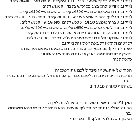
ג'ייקוב מצפה רמון:
אמצע שבוע
–
1000
שקלים, סופשבוע
–
1400
שקלים
.
ג'ייקוב מודיעין:
המבצע בסופ״ש בלבד
–
1500
שקלים
.
ג'ייקוב חדרה:
אמצע שבוע
–
1200
שקלים, סופשבוע
–
1500
שקלים
.
ג'ייקוב סי לייף נהריה:
אמצע שבוע
–
1000
שקלים, סופשבוע
–
1500
שקלים
.
ג'ייקוב טבריה:
אמצע שבוע
–
600
שקלים, סופשבוע
–
850
שקלים
.
ג'ייקוב אוהלו:
אמצע שבוע
–
850
שקלים, סופשבוע
–
1100
שקלים
.
ג'ייקוב נווה אטיב:
המבצע באמצע השבוע בלבד
–
2000
שקלים
ג'ייקוב שינקין תל אביב:
המבצע בסופ"ש בלבד
–
1000
שקלים
לפרטים ולהזמנות באתר מלונות ג'ייקוב
טעינו? נתקן! אם מצאתם טעות בכתבה, נשמח שתשתפו אותנו
בלאק פריידי
חופשה בארץ
עושים שופינג 2025
שופינג IL
כדאי
להכיר
הסוד של איינשטיין שיגדיל לכם את הפנסיה
הריבית דריבית עובדת לטובתכם רק אם תתחילו מוקדם. כך תבנו עתיד
בטוח
בשיתוף מנורה מבטחים
אל תישארו מאחור – בואו לגלות לאן ה-AI הולך
הבינה המלאכותית לא תחליף אנשים, היא תחליף את מי שלא משתמש
בה!
בשיתוף HIT,המכון הטכנולוגי חולון