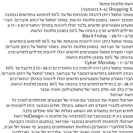
רשת מלונות פתאל
Shopping IL (5-6 בנובמבר)
באתר פתאל ניתן ליהנות מהנחות של עד 30% למימוש בחודשים נובמבר,
דצמבר וינואר, במגוון מלונות הרשת. באתר 'פתאל על הזמן וחברים', חברי
מועדון ומצטרפים חדשים בלבד יוכלו ליהנות במהלך התאריכים 5–6.11
מדילים לחודש מרץ בהנחה של 50% במגוון מלונות הרשת.
Black Friday - 28/11–2/12
באתר פתאל ניתן יהיה ליהנות מהנחות של עד 30% למימוש בחודשים
דצמבר עד פברואר, במגוון מלונות הרשת. באתר 'פתאל על הזמן וחברים',
חברי מועדון פתאל ומצטרפים חדשים יוכלו ליהנות מדילים לחודש מרץ
בהנחה של 50% במגוון מלונות הרשת.
Cyber Monday - 1–2/12
באתר פתאל ניתן יהיה להזמין בין התאריכים 28.11–2.12 ולקבל עד 30%
הנחה למימוש בחודשים דצמבר עד פברואר. באתר 'פתאל על הזמן וחברים',
חברי מועדון פתאל ומצטרפים חדשים יוכלו ליהנות במהלך התאריכים
28.11–2.12 מדילים לחודש מרץ בהנחה של 50% במגוון מלונות הרשת.
פריז בלב יפו. מלון בזאר של פתאל,צילום: מאיה אבגר
רשת ישרוטל
ישרוטל חוגגת את נובמבר עם שורה של מבצעים מתחלפים לאורך כל
החודש ל
חברי מועדון חוג השמש
. במהלך חודש נובמבר ניתן להצטרף או
לחדש חברות במועדון חוג השמש בעלות של 100 שקלים בלבד
.
מבצע בין 2
-9
בנובמבר
:
עד
30%
הנחה על מלונות ה
-Design
של רשת
ישרוטל, להזמנות לחודשים נובמבר
-
פברואר, (במקום ההנחה הקבועה
של
10%
לחברי המועדון)
.
המלונות המשתתפים במבצע: סי טאוור תל אביב,
גימנסיה תל אביב, פורט טאוור תל אביב, אלברטו תל אביב, פאבליקה