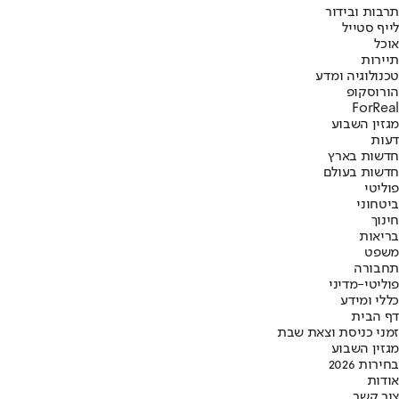
תרבות ובידור
לייף סטייל
אוכל
תיירות
טכנולוגיה ומדע
הורוסקופ
ForReal
מגזין השבוע
דעות
חדשות בארץ
חדשות בעולם
פוליטי
ביטחוני
חינוך
בריאות
משפט
תחבורה
פוליטי-מדיני
כללי ומידע
דף הבית
זמני כניסת וצאת שבת
מגזין השבוע
בחירות 2026
אודות
צור קשר