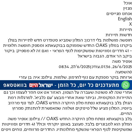
אוכל
מגזין
אנחנו מגייסים
English
X
תיירות
חדשות תיירות
חופשה מושלמת בלי דרכון: המלון שמביא סטנדרט חדש לתיירות בגולן
ביקרנו במלון OAKS החדש שממוקם בבוקעאתא ומספק חופשה חלומית
• 41 חדרים וסוויטות שמשקיפות לנוף הפראי • ואם זה לא מספיק: ביקור
ביקב הר אודם, הגבוה בישראל
אופיר משה
26/6/2025, 01:56
,עודכן
27/6/2025, 08:34
0
השמעה
ארוחת בוקר מפנקת עם נוף לחרמון. שלמות. צילום: איה בן עזרי
אחרי שנה לא פשוטה שעברה על הצפון, האזור אט אט חוזר לעצמו וכך גם
התיירות המקומית, וביתר שאת אחרי מבצע 'עם כלביא'. למרגלות רמת
הגולן בלב בוקעאתא נפתח מלון היוקרה החדש OAKS. לצד נוף מרהיב
ביופיו, המלון מציע שלל פינוקים ושלווה שמאפשרת להתנתק ממרוץ
החיים.
בלב בוקעאתא נפתח מלון היוקרה החדש OAKS // צילום: אופיר משה
המלון הוא למבוגרים בלבד, מעוצב באופן יוקרתי וכולל 41 חדרים וסוויטות
שמשקיפות לנוף הפראי שנשקף מחלונותיו. החדרים מרווחים, נוחים ויפים