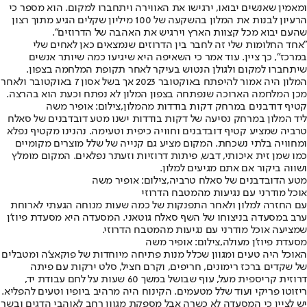
ומאמין שאנשים יבואו, ירגישו את האווירה ויתחברו למקום. הוא מספר כי
הרעיון לבנות את המלון בהשקעה של 100 מיליון שקלים הגיע מתוך רצון
שהעם יבוא מכל קצוות הארץ וירגיש את האהבה של הדרוזים".
"אחד החלומות שלי זה לחבר בין הדרוזים שנמצאים כאן לאחים שלי
במרכז", כך ציין. עוד אמר כי השאיפה היא שיגיעו כמה שיותר אנשים
שיתחברו למקום ולגולן הנטוש בעיקר לאחר תקופת המלחמה בצפון.
המלון היה אמור להיפתח באוקטובר 2023 אך בשל אסון 7 באוקטובר ולאחר
מכן המלחמה הארוכה שנפתחה בצפון המלון לא נפתח וכעת הוא בהרצה.
קטיף דודבנים במרחק דקות בודדות מהמלון,צילום: אופיר משה
ליד המלון במרחק נסיעה של דקות בודדות ישנו מטע דובדבנים של סאלח
טרביה שמציע קטיף דובדבנים וחוויה כיפית וטעימה. נהנינו מקטיף נפלא
ומחוויה בלתי נשכחת. המקום מציע גם קנייה של שלל מוצרים מקומיים
כמו שמן זית איכותי, דבש, פיתות דרוזיות וזעתר נפלאים. המקום מומלץ
ושווה ביקור אם אתם מגיעים למלון.
מטע הדובדבנים של סאלח טרביה,צילום: אופיר משה
אוכל מודרני עם נגיעות מהמטבח הדרוזי
עם החזרה למלון ולאחר התפנקות של כמה שעות מנוחה הגעתי לארוחת
ערב במסעדה בניצוחו של השף סאלח גוטאני. המסעדה היא מסעדת פיוז'ן
שמציעה אוכל מודרני עם נגיעות מהמטבח הדרוזי.
מסעדת פיוז'ן מעולה,צילום: אופיר משה
האוכל היה טעים ומגוון שכלל מנות פתיחה מיוחדות של פוקאצ'ה ומטבלים
של שקדים ברכז רימונים, חריפים, וקרם חציל, סלט ירקות עם פיתה
דרוזית קריספית מעל, עוף שבושל במשך 60 שעות על לחם עבודת יד,
ריזוטו פריקי ועוד שלל מטעמים. הקינוח היה מרהיב ביופיו וטעים להפליא.
יש לציין כי המסעדה לא כשרה אבל מספקת מגוון רחב לאוהבי הדגים ובשר