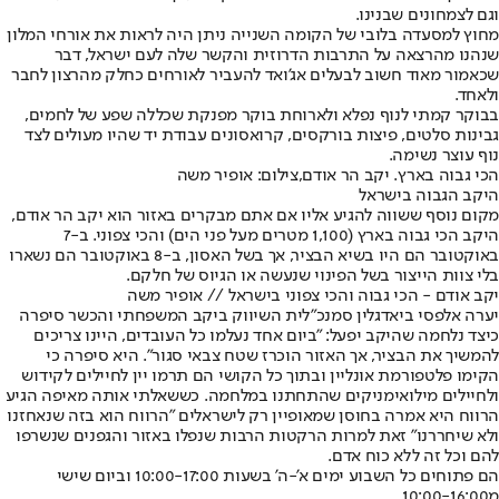
וגם לצמחונים שבנינו.
מחוץ למסעדה בלובי של הקומה השנייה ניתן היה לראות את אורחי המלון
שנהנו מהרצאה על התרבות הדרוזית והקשר שלה לעם ישראל, דבר
שכאמור מאוד חשוב לבעלים אג'ואד להעביר לאורחים כחלק מהרצון לחבר
ולאחד.
בבוקר קמתי לנוף נפלא ולארוחת בוקר מפנקת שכללה שפע של לחמים,
גבינות סלטים, פיצות בורקסים, קרואסונים עבודת יד שהיו מעולים לצד
נוף עוצר נשימה.
הכי גבוה בארץ. יקב הר אודם,צילום: אופיר משה
היקב הגבוה בישראל
מקום נוסף ששווה להגיע אליו אם אתם מבקרים באזור הוא יקב הר אודם,
היקב הכי גבוה בארץ (1,100 מטרים מעל פני הים) והכי צפוני. ב-7
באוקטובר הם היו בשיא הבציר, אך בשל האסון, ב-8 באוקטובר הם נשארו
בלי צוות הייצור בשל הפינוי שנעשה או הגיוס של חלקם.
יקב אודם - הכי גבוה והכי צפוני בישראל // אופיר משה
יערה אלפסי ביאדגלין סמנכ"לית השיווק ביקב המשפחתי והכשר סיפרה
כיצד נלחמה שהיקב יפעל: "ביום אחד נעלמו כל העובדים, היינו צריכים
להמשיך את הבציר, אך האזור הוכרז שטח צבאי סגור". היא סיפרה כי
הקימו פלטפורמת אונליין ובתוך כל הקושי הם תרמו יין לחיילים לקידוש
ולחיילים מילואימניקים שהתחתנו במלחמה. כששאלתי אותה מאיפה הגיע
הרווח היא אמרה בחוסן שמאופיין רק לישראלים "הרווח הוא בזה שנאחזנו
ולא שיחררנו" זאת למרות הרקטות הרבות שנפלו באזור והגפנים שנשרפו
להם וכל זה ללא כוח אדם.
הם פתוחים כל השבוע ימים א'-ה' בשעות 10:00-17:00 וביום שישי
מ10:00-16:00.