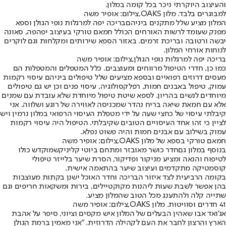
והעיצוב היוקרתי ניכר בכל קומה במלון.
למבוגרים בלבד. מלון OAKS,צילום: אופיר משה
המלון מציע שלל מתקנים ביניהם
בריכה יפה למרגלות נופי הגולן וספא
מפנק שעומד לרשות האורחים הכולל חמאם טורקי בעיצוב יפהפה, סאונה
יבשה ורטובה ובריכת זרמים
. באזור הספא שירותים ומקלחות וגם לוקרים
לנוחות אורחי המלון.
בריכה יפה למרגלות נופי הגולן,צילום: אופיר משה
כמו כן, חדרי הטיפול מרווחים ומעוצבים. כלל המטפלים והמטפלות הם
מעסים דרוזים רפואיים ובספא מציעים שלל טיפולים ביניהם עיסוי רקמות
עמוק, טיפול באבנים חמות, רפלקסולוגיה, עיסוי פנים וכן יש גם טיפולים
מיוחדים לנשים בהריון. לספא שיטת טיפול מיוחדת שלא עובדת עם שמנים
אלא עם חמאת שיאה בריח נהדר שמכניסה לאווירה של רוגע ושלווה. אני
קיבלתי עיסוי של כחצי שעה על ידי מטפלת העיסוי הרפואי במלון נרמין ויש
לציין כי זהו אחד העיסויים הטובים שקיבלתי. הטיפול היה עיסוי רקמות
עמוק בשילוב עם אבנים חמות והיה פשוט נפלא.
חמאם טורקי בספא של מלון OAKS,צילום: אופיר משה
בנוסף במלון גם
חדר כושר מאובזר ומתחם ביוטי קליניק
שמוקדש כולו
לטיפוח והנאה ומציע מניקור ופדיקור, הסרת שיער בלייזר טיפולי
קוסמטיקה מתקדמים ועיצוב שיער בהתאמה אישית.
בקומה הרביעית לצד איזור הבריכה וחדר האוכל ישנן בקתות מעוצבות
בהן אפשר לשבת שעות ליהנות מקוקטיילים, בירות ומשקאות חריפים וגם
שתייה קלה ולהתענג מכל הטוב שהמלון מציע.
41 חדרים וסוויטות. מלון OAKS,צילום: אופיר משה
אג'ואד אבו שאהין הבעלים של המלון איש מקסים וציוני, סיפר על אהבת
הארץ והרצון לחבר את העם לקהילה הדרוזית. "אני מאמין ברמת הגולן