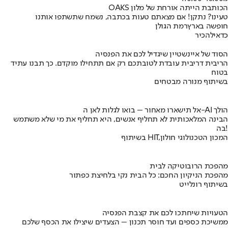
הכותבת הייתה אורחת של מלון OAKS
טעינו? נתקן! אם מצאתם טעות בכתבה, נשמח שתשתפו אותנו
חופשה בארץ
רמת הגולן
כדאי
להכיר
הסוד של איינשטיין שיגדיל לכם את הפנסיה
הריבית דריבית עובדת לטובתכם רק אם תתחילו מוקדם. כך תבנו עתיד
בטוח
בשיתוף מנורה מבטחים
אל תישארו מאחור – בואו לגלות לאן ה-AI הולך
הבינה המלאכותית לא תחליף אנשים, היא תחליף את מי שלא משתמש
בה!
בשיתוף HIT,המכון הטכנולוגי חולון
מהפכת הרובוטיקה לבית
מהפכת הניקיון החכם: כל הבית נקי בלחיצת כפתור
בשיתוף רונלייט
הטעויות שיחתכו לכם את קצבת הפנסיה
ממשיכת כספים ועד חוסר תכנון – הצעדים שיצילו את הכסף שלכם