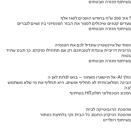
בשיתוף מנורה מבטחים
איך 200 ש"ח בחודש הופכים ל140 אלף ?
צעדים קטנים שיכולים לסגור את הבור הפנסיוני בין נשים לגברים
בשיתוף מנורה מבטחים
הסוד של איינשטיין שיגדיל לכם את הפנסיה
הריבית דריבית עובדת לטובתכם רק אם תתחילו מוקדם. כך תבנו עתיד
בטוח
בשיתוף מנורה מבטחים
אל תישארו מאחור – בואו לגלות לאן ה-AI הולך
הבינה המלאכותית לא תחליף אנשים, היא תחליף את מי שלא משתמש
בה!
בשיתוף HIT,המכון הטכנולוגי חולון
מהפכת הרובוטיקה לבית
מהפכת הניקיון החכם: כל הבית נקי בלחיצת כפתור
בשיתוף רונלייט