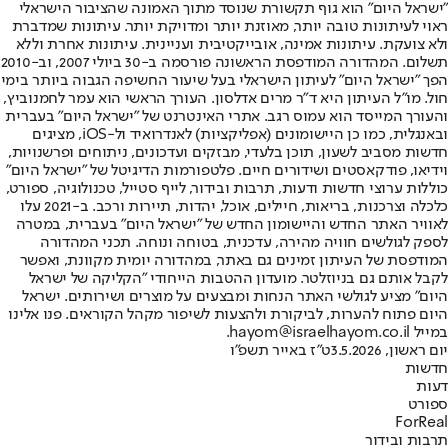
"ישראל היום" הוא גוף תקשורת שנוסד מתוך האמונה שהציבור הישראלי
ראוי לעיתונות טובה יותר, מאוזנת יותר ומדויקת יותר. עיתונות שמדברת
ולא צועקת. עיתונות אמינה, אובייקטיבית ועניינית. עיתונות אחרת וללא
תשלום. המהדורה המודפסת הראשונה פורסמה ב-30 ביולי 2007, וב-2010
הפך "ישראל היום" לעיתון הישראלי בעל שיעור החשיפה הגבוה ביותר בימי
חול. מו"ל העיתון היא ד"ר מרים אדלסון. העורך הראשי הוא עמר לחמנוביץ,
והעורך המייסד הוא עמוס רגב. אתרי האינטרנט של "ישראל היום" בעברית
ובאנגלית, כמו כן היישומונים (אפליקציות) לאנדרואיד ול-iOS, מציגים
חדשות מסביב לשעון, תוכן בלעדי, מבזקים ועדכונים, ניתוחים ופרשנויות,
וידיאו, פודקאסטים ושידורים חיים. פלטפורמות הדיגיטל של "ישראל היום"
כוללות ערוצי חדשות ודעות, תרבות ובידור, לייף סטייל, טכנולוגיה, ספורט,
כלכלה וצרכנות, בריאות, חיילים, אוכל, יהדות, תיירות ורכב. ב-2021 עלו
לאוויר האתר החדש והיישומון החדש של "ישראל היום" בעברית, במטרה
לספק לגולשים חוויה מהירה, עדכנית, בטוחה ונוחה. תכני המהדורה
המודפסת של העיתון זמינים גם באתר, במהדורה יומית מקוונת, ואפשר
לקבל אותם גם בניוזלטר. מועדון ההטבות הייחודי "הקליקה של ישראל
היום" מציע לגולשי האתר הנחות ומבצעים על מוצרים ושירותים. ישראל
היום פתוח להערות, לביקורת ולהצעות לשיפור מקהל הקוראים. פנו אלינו
במייל hayom@israelhayom.co.il.
יום ראשון, 3.5.2026
ט"ז באייר תשפ"ו
חדשות
דעות
ספורט
ForReal
תרבות ובידור