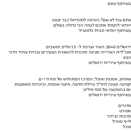
בשיתוף אסם
אתם עוד לא שם? הטיסה למונדיאל כבר יצאה
יונדאי לוקחת אתכם לבמה הכי גדולה בעולם
בשיתוף יונדאי מבית כלמוביל
ירושלים 2040: העיר נערכת ל- 1.5 מליון תושבים
מנכ"לית העירייה מציגה תוכנית להשארת הצעירים ובניית עתיד הדור
הבא
בשיתוף עיריית ירושלים
שופינג, אמנות ואוכל: המרכז המתחדש של מזרח י-ם
קפיצה קטנה לחו"ל: טיילת חדשה, מיצגי אמנות, וכיכרות משופצות
בהשקעה של 100 מיליון ₪
בשיתוף עיריית ירושלים
מדורים
ספורט
תרבות ובידור
לייף סטייל
אוכל