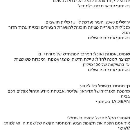
יונדאי לוקחת אתכם לבמה הכי גדולה בעולם
בשיתוף יונדאי מבית כלמוביל
ירושלים 2040: העיר נערכת ל- 1.5 מליון תושבים
מנכ"לית העירייה מציגה תוכנית להשארת הצעירים ובניית עתיד הדור
הבא
בשיתוף עיריית ירושלים
שופינג, אמנות ואוכל: המרכז המתחדש של מזרח י-ם
קפיצה קטנה לחו"ל: טיילת חדשה, מיצגי אמנות, וכיכרות משופצות
בהשקעה של 100 מיליון ₪
בשיתוף עיריית ירושלים
כך תחסכו בחשמל בלי להזיע
מהפכת האנרגיה של תדיראן: שליטה, אבטחת מידע וניהול אקלים חכם
בבית
בשיתוף TADIRAN
מאחורי הקלעים של הטעם הישראלי
איך אסם הפכה את תקופת הצנע והמחסור הקשה של שנות ה-40 למותג
לאומי?