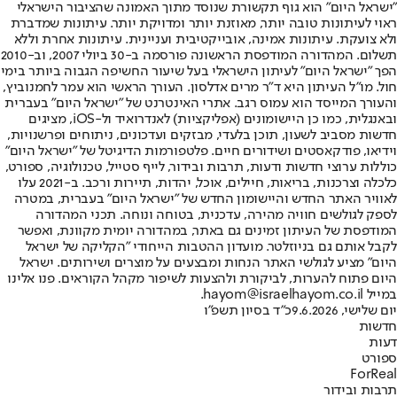
"ישראל היום" הוא גוף תקשורת שנוסד מתוך האמונה שהציבור הישראלי
ראוי לעיתונות טובה יותר, מאוזנת יותר ומדויקת יותר. עיתונות שמדברת
ולא צועקת. עיתונות אמינה, אובייקטיבית ועניינית. עיתונות אחרת וללא
תשלום. המהדורה המודפסת הראשונה פורסמה ב-30 ביולי 2007, וב-2010
הפך "ישראל היום" לעיתון הישראלי בעל שיעור החשיפה הגבוה ביותר בימי
חול. מו"ל העיתון היא ד"ר מרים אדלסון. העורך הראשי הוא עמר לחמנוביץ,
והעורך המייסד הוא עמוס רגב. אתרי האינטרנט של "ישראל היום" בעברית
ובאנגלית, כמו כן היישומונים (אפליקציות) לאנדרואיד ול-iOS, מציגים
חדשות מסביב לשעון, תוכן בלעדי, מבזקים ועדכונים, ניתוחים ופרשנויות,
וידיאו, פודקאסטים ושידורים חיים. פלטפורמות הדיגיטל של "ישראל היום"
כוללות ערוצי חדשות ודעות, תרבות ובידור, לייף סטייל, טכנולוגיה, ספורט,
כלכלה וצרכנות, בריאות, חיילים, אוכל, יהדות, תיירות ורכב. ב-2021 עלו
לאוויר האתר החדש והיישומון החדש של "ישראל היום" בעברית, במטרה
לספק לגולשים חוויה מהירה, עדכנית, בטוחה ונוחה. תכני המהדורה
המודפסת של העיתון זמינים גם באתר, במהדורה יומית מקוונת, ואפשר
לקבל אותם גם בניוזלטר. מועדון ההטבות הייחודי "הקליקה של ישראל
היום" מציע לגולשי האתר הנחות ומבצעים על מוצרים ושירותים. ישראל
היום פתוח להערות, לביקורת ולהצעות לשיפור מקהל הקוראים. פנו אלינו
במייל hayom@israelhayom.co.il.
יום שלישי, 9.6.2026
כ"ד בסיון תשפ"ו
חדשות
דעות
ספורט
ForReal
תרבות ובידור