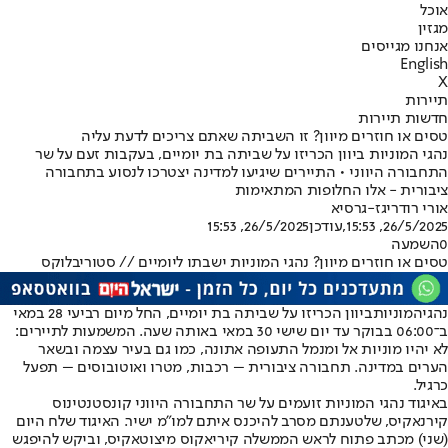
אוכל
מגזין
אנחנו מגייסים
English
X
תיירות
חדשות תיירות
טסים או חוזרים מיוון? זו השביתה שאתם צריכים לדעת עליה
נהגי המוניות ביוון הכריזו על שביתה בת יומיים, בעקבות זעם על שר
התחבורה היווני • התיירים שיגיעו למדינה יצטרכו לנסוע בתחבורה
ציבורית - אלו החלופות המתאימות
אורי רודריגז-גרסיא
26/5/2025, 15:53
,עודכן
26/5/2025, 15:53
0
השמעה
טסים או חוזרים מיוון? נהגי המוניות ישבתו ליומיים // סטוריבלוקס
נהגי
המוניות
ביוון הכריזו על שביתה בת יומיים, החל מיום רביעי 28 במאי
ב־06:00 בבוקר עד יום שישי 30 במאי באותה שעה. המשמעות לתיירים:
לא יהיו מוניות אל ומנמל התעופה אתונה, כמו גם בעיר עצמה ובשאר
הערים במדינה. תחבורה ציבורית – רכבות, מטרו ואוטובוסים – תפעל
כרגיל.
באיגוד נהגי המוניות זועמים על שר התחבורה היווני קונסטנטינוס
קירנאקיס, שלטענתם מסרב להיכנס איתם למו"מ ישיר. האיגוד שלח היום
(שני) מכתב פתוח לראש הממשלה קיריאקוס מיצוטאקיס, וביקש להיפגש