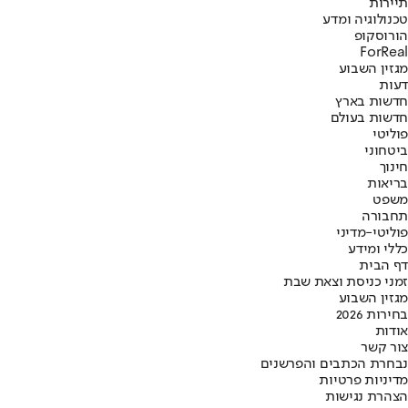
תיירות
טכנולוגיה ומדע
הורוסקופ
ForReal
מגזין השבוע
דעות
חדשות בארץ
חדשות בעולם
פוליטי
ביטחוני
חינוך
בריאות
משפט
תחבורה
פוליטי-מדיני
כללי ומידע
דף הבית
זמני כניסת וצאת שבת
מגזין השבוע
בחירות 2026
אודות
צור קשר
נבחרת הכתבים והפרשנים
מדיניות פרטיות
הצהרת נגישות