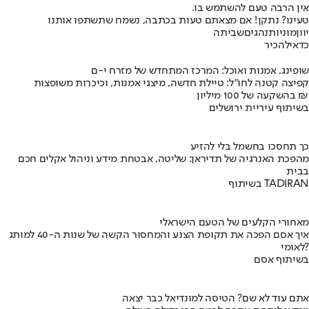
אין הרבה טעם להשתמש בו.
טעינו? נתקן! אם מצאתם טעות בכתבה, נשמח שתשתפו אותנו
יוון
מוניות
נהגים
שביתה
כדאי
להכיר
שופינג, אמנות ואוכל: המרכז המתחדש של מזרח י-ם
קפיצה קטנה לחו"ל: טיילת חדשה, מיצגי אמנות, וכיכרות משופצות
בהשקעה של 100 מיליון ₪
בשיתוף עיריית ירושלים
כך תחסכו בחשמל בלי להזיע
מהפכת האנרגיה של תדיראן: שליטה, אבטחת מידע וניהול אקלים חכם
בבית
בשיתוף TADIRAN
מאחורי הקלעים של הטעם הישראלי
איך אסם הפכה את תקופת הצנע והמחסור הקשה של שנות ה-40 למותג
לאומי?
בשיתוף אסם
אתם עוד לא שם? הטיסה למונדיאל כבר יצאה