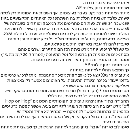
איתו לפני שהמצב יתדרדר.
שביתת מוניות ביוון,צילום: AP
איגוד המוניות כבר נקט בעבר בעיצומים, אך השבית את המוניות רק לכמה
שעות, מלבד השביתה הכללית בה השתתפו כל האיגודים המקצועיים ביוון
שנמשכה 24 שעות. כעת הם מחריפים את המאבק ופותחים בשביתה של
48 שעות – בהתראה קצרה. נהגי המוניות דורשים בין השאר: לדחות את
החלת רישוי למוניות חדשות רק לרכבים חשמליים שיועדה לתחילת 2026,
העלאה בתעריפים, ביטול או הפחתת מע"מ על דלק למוניות וכן חוקים
שיעזרו להם להיאבק בשירותי היסעים פיראטיים.
מי שעלול להיפגע יותר מהשביתה הזו הם התיירים, שרבים מהם
מסתמכים על מוניות הן בהגעה אל נמל התעופה (המרוחק 20 ק"מ מהעיר)
וממנו, וכן בהתניידות בתוך העיר אתונה ובערים נוספות.
נהג מונית ביוון,צילום: AP
כך תמצאו תחליף למוניות באתונה
אוטובוס:
קו X95 יוצא כל כ-20 דקות מכיכר סינטגמה. ניתן לרכוש כרטיסים
בדוכן ייעודי בכיכר ובשדה התעופה. על האוטובוס אפשר רק באמצעות
אפליקציה מקומית או בכרטיס אשראי.
מטרו:
מטרו מס' 3 (הקו הכחול) מכיכר סינטגמה ומכיכר מונסטראקי יוצא
לשדה התעופה ובחזרה כל כחצי שעה, גם בלילה.
תחבורה בתוך אתונה:
האוטובוסים הקומותיים המכונים "Hop on Hop
off" מקשרים בין רוב נקודות העניין לתיירים בעיר. אפשר לקנות כרטיסים
מהנציגים בתחנות ואפשר להתמקח – המחיר לא אחיד ותמיד יש
"מבצעים". הקו הכחול והקו הירוק של המטרו מגיעים אף הם לרוב האתרים
החשובים בעיר.
שימו לב: שירות "אובר" ביוון מחבר למוניות הרגילות, כך שבשביתת מוניות