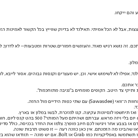
 והם ייקחו.
צות, אבל לא הכל אמיתי. תאילנד לא בדיוק שווייץ בכל הקשור לאמינות הז
כם. זה נושא רגיש מאוד, והעונשים חמורים.
שטרות ומטבעות
– לא לדרוך, 
לון.
אפילו לא לשימוש אישי. וכן, יש מעצרים וקנסות גבוהים. אסור לייבא, למכ
ר אתכם.
ותיקי צד היטב. הקופים מומחים ב"גניבה מתוחכמת".
פות הידיים מול החזה.
ד.
ואז תיחשפו לנסיונות עקיצה. קנו למזכרת, לבשו במלון או בארץ.
או בצבע אחר ויגישו לכם חיוב מופרך. צלמו את החדר בכניסה, כולל סדיני
דאו שהבינו מה הזמנתם. אין כאן כוונה רעה – זו פשוט תרבות שונה.
Bol. אם יש מונה – תוודאו שהוא באמת פועל.