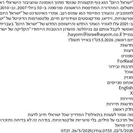
"ישראל היום" הוא גוף תקשורת שנוסד מתוך האמונה שהציבור הישראלי ראוי 
ת
ופרשנויות, וידיאו, פודקאסטים ושידורים חיים. פלטפורמות הדיגיטל של "ישרא
ב-2021 עלו לאוויר האתר החדש והיישומון החדש של "ישראל היום" בע
ואפשר לקבל אותם גם בניוזלטר. מועדון ההטבות הייחודי "הקליקה של ישרא
במייל hayom@israelhayom.co.il.
יום ראשון, 3.5.2026
ט"ז באייר תשפ"ו
חדשות
דעות
ספורט
ForReal
תרבות ובידור
אוכל
מגזין
אנחנו מגייסים
English
X
תיירות
חדשות תיירות
חלק ראשון
מה אסור לעשות בתאילנד? המדריך שכל ישראלי חייב לדעת
אל תרכבו על פילים, בלי סיגריות אלקטרוניות, בודהה זה לא בדיחה ותזכ
רוני מויאל
22/5/2025, 07:53
,עודכן
26/5/2025, 07:21