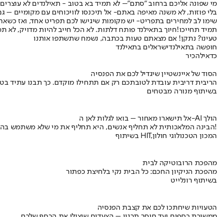
מי שפונה אליכם ברחוב "סתם"
– לא תמיד בא בטוב - תאילנדים לא עוצרים ת
בלי פוזות, לא משנה מאיפה באתם
- אל תיכנסו לוויכוחים עם מקומיים – ג
שימו לב למחירים בתפריט
- יש מקומות שיגישו לכם תפריט אחד, ואז כשאת
תמיד תחייכו!
חיוך בתאילנד פותח דלתות. לא הכל חייב להיות מדויק, לא תמ
טעינו? נתקן! אם מצאתם טעות בכתבה, נשמח שתשתפו אותנו
חופשה בתאילנד
ישראלים בתאילנד
כדאי
להכיר
הסוד של איינשטיין שיגדיל לכם את הפנסיה
הריבית דריבית עובדת לטובתכם רק אם תתחילו מוקדם. כך תבנו עתיד בט
בשיתוף מנורה מבטחים
אל תישארו מאחור – בואו לגלות לאן ה-AI הולך
הבינה המלאכותית לא תחליף אנשים, היא תחליף את מי שלא משתמש בה!
בשיתוף HIT,המכון הטכנולוגי חולון
מהפכת הרובוטיקה לבית
מהפכת הניקיון החכם: כל הבית נקי בלחיצת כפתור
בשיתוף רונלייט
הטעויות שיחתכו לכם את קצבת הפנסיה
ממשיכת כספים ועד חוסר תכנון – הצעדים שיצילו את הכסף שלכם