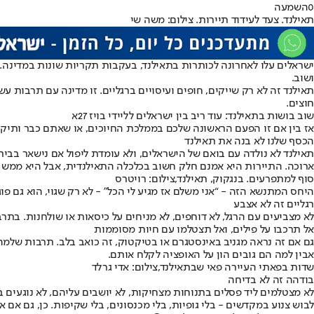
0
השמעה
תאילנד. צעד לעידוד תיירות. צילום: משה שי
ישראלים עלו לאחרונה לכותרות בתאילנד, בעקבות תקריות שונות במדינה. 
ושוב.
תאילנד זה לא רק שייקים, חופים ועיסויים ברגליים. זו מדינה עם תרבות ע
חוצים.
שוב בושות בתאילנד: עוד ריב בין ישראלים לליידי בויז 27א
אז בין אם זו הפעם הראשונה שלכם בממלכת החיוכים, או שאתם כבר ותיק
הכסף שלנו לא בנה את תאילנד
תאילנד לא נולדה עם בואם של הישראלים, ולא עומדת ליפול אם נישאר בבית
ארוכה. התיירות היא אמנם חלק חשוב בכלכלה התאילנדית, אבל היא ממש לא הבסיס של המדי
סוף למתפרעים. בנגקוק, תאילנד,צילום: רויטרס
היחס המתנשא הזה - “אני משלם אז מגיע לי הכל” - לא רק שגוי, הוא גם פו
רגליים זה לא אצבע
לא מצביעים עם הרגל, לא דוחפים, לא מניחים על כיסאות או שולחנות. בתר
אל תרכבו על פילים, ואל תצטלמו עם חיות מסוממות
גם אם זה נראה מגניב באינסטגרם או בטיקטוק, זה כואב בלב. תרבות שלמה
אבין למה הם גובים הון על האופציה לקלח אותם.
שדות בפאתי העיירה פאי שבתאילנד,צילום: אדי גרלד
בודהה זה לא בדיחה
לבוש צנוע במקדשים - בלי גופיות, בלי מכנסונים, בלי שקיפות. כן, גם אם 