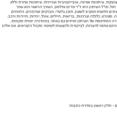
ועקת. עיתונות אמינה, אובייקטיבית ועניינית. עיתונות אחרת וללא
עור החשיפה הגבוה ביותר בימי חול. מו"ל העיתון היא ד"ר מרים אדלסון. העורך הראשי הוא עמר
 והעורך המייסד הוא עמוס רגב. אתרי האינטרנט של "ישראל היום" בעברית ובאנגלית, כמו כן היישומונים (אפליקציות) לאנדרואיד ול-iOS, מציגים חדשות מסביב לשעון, תוכן בלעדי, מבזקים ועדכונים, ניתוחים
, ספורט, כלכלה וצרכנות, בריאות, חיילים, אוכל, יהדות, תיירות ורכב.
דורה המודפסת של העיתון זמינים גם באתר, במהדורה יומית מקוונת,
היום פתוח להערות, לביקורת ולהצעות לשיפור מקהל הקוראים. פנו אלינו
ים • חלק ראשון בסדרת כתבות