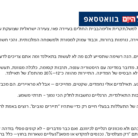
למשל,
תקרית אלימה
בבית החולים בעיירה פאי, צעירה ישראלית ש
צועקת ע
שירה, נורמות ברורות, וכבוד עמוק למסורת ולמשפחה המלכותית. והכי חשוב
ים, הנה רשימה שתסייע לכם מה לא לעשות בתאילנד ומה אתם צריכים לדע
. מדובר במדינה עם היסטוריה ענפה, תרבות קסומה, כלכלה מגוונת, תעשיית
נה. התיירות מהווה כ־12–20% מהתמ"ג של תאילנד.
גע. תאילנדים אולי נחמדים, שקטים, מחייכים – אבל לא פראיירים. הם מכב
בות התאילנדית, הרגליים נחשבות לחלק הכי נמוך - תרתי משמע.
 של התעללות בבעלי חיים רק כדי שתהיו “תיירים טובים”. רוצים באמת לח
אתם “רק מצלמים”. נכנסים למקדש או מסאג'?
נעליים נשארות בחוץ
– כלל ברז