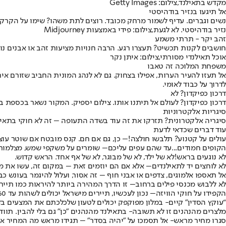
מקדש בתאילנד,צילום: Getty Images
אל תיגעו בנזיר בודהיסטי
נשים וגברים. עדיף לשמור מרחק מכובד. רוצים לתת משהו? שימו על הקרקע
נזיר בודהיסטי. לא לגעת,צילום: פידי באמצעות Midjourney
זהב יקר - תרתי משמע
חושבים לקנות תכשיט? תעצרו רגע. הרבה חנויות מציעות זהב או אבנים נוצ
אוכל תאילנדי מסורתי,צילום: איתן נקר
משפחת המלוכה זה טאבו
אל תעזו להעיר הערות, אפילו בצחוק. גם לא לנהג המונית החביב שזורם אית
לדרוך על כבוד לאומי.
דרכון כפיקדון? לא
דרכון כפיקדון? לעולם אל תיתנו אותו. צילום יספיק. המקור נשאר בכספת במ
סיגריות אלקטרוניות
סיגריה אלקטרונית? תזרקו את זה עוד בשדה התעופה – זה לא חוקי בתאילנד, 
עוד דברים שכדאי לדעת
עולים על קטנוע? תלבשו חולצה!
– כן, גם אם חם. קנס מובטח אם שוטר עוצ
הקופים חמודים...עד שהם עפים עליכם
– שומרים על משקפי שמש, מצלמות 
לא נוגעים בראש!
לא של ילד, לא של מבוגר, לא של אף אחד. הראש קדוש.
לא לוחצים יד לתאילנדים
– אלא אם הם יוזמים זאת – במקום זה, עשו את מחוות ה־וואי (Sawasdee) עם שתי כ
אל תאספו אלמוגים
, צדפים או אבני חוף – זה אסור, ועלול להיגמר בעונש כב
לא ללבוש מכנסי פילים ברחוב
– זו הדרך המהירה ביותר להיראות כמו תייר 
הקפידו על חוקי הוויזה
– נכון לעכשיו, תיירים מישראל יכולים לשהות עד 60 יום בלי ויזה מראש. עברתם ושהיתם מעל המותר? 500 בהט קנס ליום, חותמת שחורה אולי, ואף מעצר.
“עוקץ הסדין” קיים
- במלון מפוקפק יכולים לטעון שלכלכתם את המצעים בדם 
מלצרים מהנהנים זו לא תשובה
- בתאילנד מהנהנים "כן" גם בלי להבין. תוו
סגרו מחיר מראש
- אל תסמכו על "יהיה בסדר" – תגידו מראש מה המחיר או תשתמשו באפליקציות כמו Grab או t