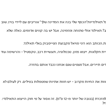
ל תאילנדיות
"הכסף שלי בנה את המדינה שלך" או
ריבים עם ליידי בויז
, שוב
? תאילנד אולי פתוחה ומזמינה, אבל יש בה קווים אדומים. כאלה שלא
ת.
הכותב הוא רוני מויאל מקבוצת הפייסבוק באלי תאילנד.
 חקלאות, ייצוא מזון, טכנולוגיה, תעשיית רכב, טקסטיל - והרשימה עוד
דים תיירים, אבל מצפים שגם אנחנו נכבד אותם בחזרה.
וות את החיות מקרוב - יש חוות אתיות שמטפלות בפילים. רק לעולם לא
לא מצטלמים ליד פסלים בתנוחות מצחיקות, לא יושבים עליהם, לא נוגעים בהם ולא מכוונים רגליים לכיוונם. ואם כבר מדברים - לא קונים פסלי בודהה למזכרת (בגובה של יותר מ-12 ס"מ). זה אסור על פי חוק הייצוא התאילנדי.
ל.