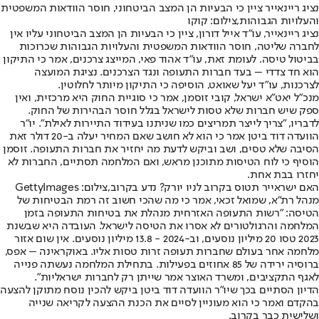
נציג ריינאייר ציין כי הבעיות הן המצב הביטחוני, חוסר הוודאות המשפטית
והעלויות הגבוהות,צילום: קוקו
נציג ריינאייר, עו"ד אייל דורון, ציין כי הבעיות הן המצב הביטחוני עליו אין
לחברה שליטה, חוסר הוודאות המשפטית והעלויות הגבוהות שכרוכות
בביטול טיסה. לעומת זאת, עו"ד אהוד פאי, המייצג צרכנים, אמר כי התיקון
הוא חד צדדי – בעד חברות התעופה ונגד הצרכנים. נציגת המועצה
לצרכנות, עו"ד יעל שאואט, הוסיפה כי התיקון מיותר לחלוטין.
מנכ"ל יאט"א ישראל, קובי זוסמן, אמר כי סוגיית החוק היא מרכזית, ואין
ספק שיש חברות שלא טסות לישראל בגלל חוסר הבהירות של החוק.
לדבריו, "צריך לייצר תמריצים כמו שניתנו בעידוד התיירות לאילת". יו"ר
הוועדה דוד ביטן אמר כי הוא לא חושב שאם המחיר יעלה ב-20 דולר זאת
הסיבה שלא טסים, ושב וביקש לדעת מה יחזיר את חברות התעופה. זוסמן
הוסיף כי לוח הטיסות מתוכנן מראש, ואם המלחמה תסתיים, החברות לא
יחזרו בבת אחת.
האם ישראייר תטוס בקרוב לניו יורק? נדע בקרוב,צילום: GettyImages
מנהל רת"א, שמואל זכאי, אמר כי מה שהכי חשוב זה רמת הבטיחות של
הטיסה: "רשות התעופה האזרחית מנהלת את בטיחות התעופה בזמן
המלחמה והרגולטורים לא אסרו את הטיסה לישראל. העובדה היא שבשנת
2023 טסו 20 מיליון נוסעים, וב-2024 - 13.8 מיליון נוסעים. אין שום אזור
מלחמה אחר בעולם שחברות תעופה זרות טסות אליו. באוקראינה – אפס,
ברוסיה ירידה של 85 אחוזים בפעילות. בתחילת המלחמה נעשתה פנייה
לאגף התקציבים, ומשרד האוצר אמר שייתן רק לחברות ישראליות".
הדיון הסתיים בכך שיו"ר הוועדה דוד ביטן ביקש להכין נוסח מתוקן להצעה
בהקדם ואמר כי הוא מעוניין לסיים את הכנת ההצעה לקריאה שנייה
ושלישית כבר בקרוב.