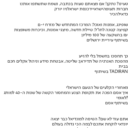
טעינו? נתקן! אם מצאתם טעות בכתבה, נשמח שתשתפו אותנו
חברות תעופה
ישראייר
כנסת ישראל
ניו יורק
כדאי
להכיר
שופינג, אמנות ואוכל: המרכז המתחדש של מזרח י-ם
קפיצה קטנה לחו"ל: טיילת חדשה, מיצגי אמנות, וכיכרות משופצות
בהשקעה של 100 מיליון ₪
בשיתוף עיריית ירושלים
כך תחסכו בחשמל בלי להזיע
מהפכת האנרגיה של תדיראן: שליטה, אבטחת מידע וניהול אקלים חכם
בבית
בשיתוף TADIRAN
מאחורי הקלעים של הטעם הישראלי
איך אסם הפכה את תקופת הצנע והמחסור הקשה של שנות ה-40 למותג
לאומי?
בשיתוף אסם
אתם עוד לא שם? הטיסה למונדיאל כבר יצאה
יונדאי לוקחת אתכם לבמה הכי גדולה בעולם