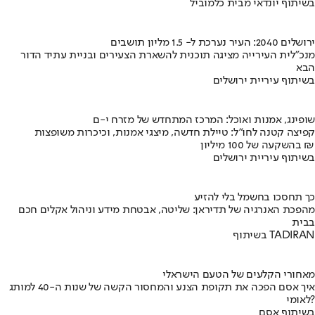
בשיתוף יונדאי מבית כלמוביל
ירושלים 2040: העיר נערכת ל- 1.5 מליון תושבים
מנכ"לית העירייה מציגה תוכנית להשארת הצעירים ובניית עתיד הדור
הבא
בשיתוף עיריית ירושלים
שופינג, אמנות ואוכל: המרכז המתחדש של מזרח י-ם
קפיצה קטנה לחו"ל: טיילת חדשה, מיצגי אמנות, וכיכרות משופצות
בהשקעה של 100 מיליון ₪
בשיתוף עיריית ירושלים
כך תחסכו בחשמל בלי להזיע
מהפכת האנרגיה של תדיראן: שליטה, אבטחת מידע וניהול אקלים חכם
בבית
בשיתוף TADIRAN
מאחורי הקלעים של הטעם הישראלי
איך אסם הפכה את תקופת הצנע והמחסור הקשה של שנות ה-40 למותג
לאומי?
בשיתוף אסם