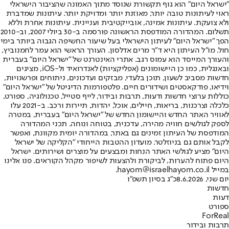
"ישראל היום" הוא גוף תקשורת שנוסד מתוך האמונה שהציבור הישראלי
ראוי לעיתונות טובה יותר, מאוזנת יותר ומדויקת יותר. עיתונות שמדברת
ולא צועקת. עיתונות אמינה, אובייקטיבית ועניינית. עיתונות אחרת וללא
תשלום. המהדורה המודפסת הראשונה פורסמה ב-30 ביולי 2007, וב-2010
הפך "ישראל היום" לעיתון הישראלי בעל שיעור החשיפה הגבוה ביותר בימי
חול. מו"ל העיתון היא ד"ר מרים אדלסון. העורך הראשי הוא עמר לחמנוביץ,
והעורך המייסד הוא עמוס רגב. אתרי האינטרנט של "ישראל היום" בעברית
ובאנגלית, כמו כן היישומונים (אפליקציות) לאנדרואיד ול-iOS, מציגים
חדשות מסביב לשעון, תוכן בלעדי, מבזקים ועדכונים, ניתוחים ופרשנויות,
וידיאו, פודקאסטים ושידורים חיים. פלטפורמות הדיגיטל של "ישראל היום"
כוללות ערוצי חדשות ודעות, תרבות ובידור, לייף סטייל, טכנולוגיה, ספורט,
כלכלה וצרכנות, בריאות, חיילים, אוכל, יהדות, תיירות ורכב. ב-2021 עלו
לאוויר האתר החדש והיישומון החדש של "ישראל היום" בעברית, במטרה
לספק לגולשים חוויה מהירה, עדכנית, בטוחה ונוחה. תכני המהדורה
המודפסת של העיתון זמינים גם באתר, במהדורה יומית מקוונת, ואפשר
לקבל אותם גם בניוזלטר. מועדון ההטבות הייחודי "הקליקה של ישראל
היום" מציע לגולשי האתר הנחות ומבצעים על מוצרים ושירותים. ישראל
היום פתוח להערות, לביקורת ולהצעות לשיפור מקהל הקוראים. פנו אלינו
במייל hayom@israelhayom.co.il.
יום שני, 8.6.2026
כ"ג בסיון תשפ"ו
חדשות
דעות
ספורט
ForReal
תרבות ובידור