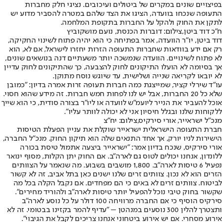
בפיצויים שונים במקרים של ביטולים ועיכובים. נציגי חלק מחברות
התעופה שנכחו בוועדה, הציגו את הצד שלהם במטרה להסביר מדוע יש
לתקן את החוק ולהקל על החברות בתקופת המלחמה.
ח"כ דוד ביטן,צילום: דוברות הכנסת, נועם מושקוביץ
דוד ביטן, יו"ר הוועדה, אמר בפתיחה כי הוא יהיה פתוח לשינוי החקיקה,
רק אם ידע בוודאות שחברות התעופה הזרות יחזרו לישראל, אם לא, הוא
לא פתוח לשינויים. הוועדה שנמשכה יותר משעתיים דנה בנושאים שונים,
אך בסיומה לא הועלו התיקונים לחוק להצבעה, כך שהתיקונים לחוק עדיין
לא יובאו לקריאה שנייה ושלישית, עד שיוגש נוסח מתוקן.
עו"ד שירלי קציר, שמייצגת כמה חברות תעופה זרות אמרה בדיון: "כמובן
שלא כל 20 החברות, אבל יש לנו לפחות חמש חברות. זה מידע שהוא חסוי.
אוכל להעביר את הנייר ליועמ"ש לוועדה או ליו"ר בצורה סודית, כי הוא שייך
ללקוחות שלנו ובגלל חיסיון אני לא יכולה לוותר עליו".
מנכ"ל ישראייר, אורי סירקיס,צילום: יח"צ
חברת התעופה הישראלית ישראייר שוקלת את עניין הפעלת הטיסות
הישירות לניו יורק, אך אחד התנאים שלה הוא תיקון החוק. מנכ"ל החברה,
אורי סירקיס, שנכח בדיון אמר: "ישראייר ביצעה אתמול טיסת בכורה
ללונדון, אנחנו יכולים לטוס גם לארה"ב. אם החוק יתן הקלות, מסוף ינואר
נפעיל 6 טיסות לארה"ב. 1,800 מושבים בשבוע. מה שנאמר על הצוותים
הזרים הוא לא נכון. צוותים זרים שלנו ישנים כאן בתל אביב, זה לא קשור
לביטוח. צוותים זרים לא באים כי הם מפחדים. אם נקבל הקלה בכל מה
שקשור בחוק טיבי נוכל להפעיל יותר טיסות לארה"ב ולהוריד מחירים".
סירקיס הוסיף כי אם החברה מרוויחה 100 דולר על כל נוסע לארה"ב
ותצטרך להלין 300 נוסעים במנהטן – "עדיף להמר בקזינו בבטומי. זה לא
אירוע מסחרי. אם יש אירוע ביטחוני אנחנו צריכים לקבל את הגיבוי".