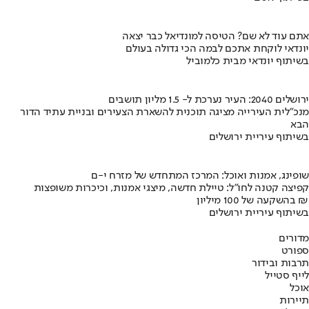
אתם עוד לא שם? הטיסה למונדיאל כבר יצאה
יונדאי לוקחת אתכם לבמה הכי גדולה בעולם
בשיתוף יונדאי מבית כלמוביל
ירושלים 2040: העיר נערכת ל- 1.5 מליון תושבים
מנכ"לית העירייה מציגה תוכנית להשארת הצעירים ובניית עתיד הדור
הבא
בשיתוף עיריית ירושלים
שופינג, אמנות ואוכל: המרכז המתחדש של מזרח י-ם
קפיצה קטנה לחו"ל: טיילת חדשה, מיצגי אמנות, וכיכרות משופצות
בהשקעה של 100 מיליון ₪
בשיתוף עיריית ירושלים
מדורים
ספורט
תרבות ובידור
לייף סטייל
אוכל
תיירות