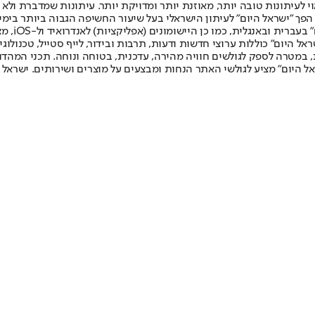
לעיתונות טובה יותר, מאוזנת יותר ומדויקת יותר. עיתונות שמדברת ולא צ
שלום. המהדורה המודפסת הראשונה פורסמה ב-30 ביולי 2007, וב-2010 הפך "ישראל היום" לעיתון הישראלי בעל שי
לחמנוביץ,
ל היום" כוללות ערוצי חדשות ודעות, תרבות ובידור, לייף סטייל, טכנולוגיה
ברית, במטרה לספק לגולשים חוויה מהירה, עדכנית, בטוחה ונוחה. תכני המה
ל היום" מציע לגולשי האתר הנחות ומבצעים על מוצרים ושירותים. ישראל 