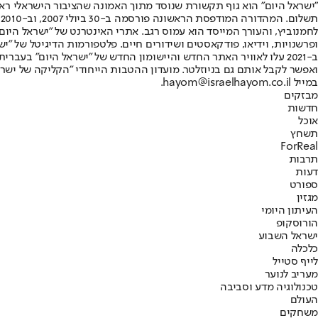
"ישראל היום" הוא גוף תקשורת שנוסד מתוך האמונה שהציבור הישראלי ראוי 
ת
ופרשנויות, וידיאו, פודקאסטים ושידורים חיים. פלטפורמות הדיגיטל של "ישרא
ב-2021 עלו לאוויר האתר החדש והיישומון החדש של "ישראל היום" בע
ואפשר לקבל אותם גם בניוזלטר. מועדון ההטבות הייחודי "הקליקה של ישרא
במייל hayom@israelhayom.co.il.
מבזקים
חדשות
אוכל
תשחץ
ForReal
תרבות
דעות
ספורט
מגזין
העיתון היומי
הורוסקופ
ישראל השבוע
כלכלה
לייף סטייל
מעריב לנוער
טכנולוגיה מדע וסביבה
העולם
משחקים