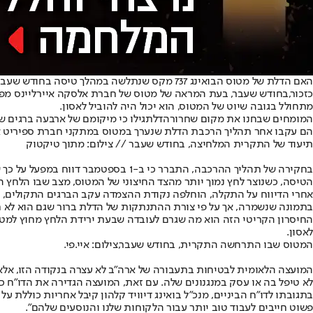
האם הדלת של מטוס הבואינג 737 מקס שנתלשה במהלך טיסה בחודש שעבר הותקנה בצורה רשלנית? התשובה שעולה מ
כזכור,
בחודש שעבר
, בעת המראה של מטוס של חברת אלסקה איירליינס מ
מתחולל בגובה שיוט של המטוס, הוא יכול היה להוביל לאסון.
המומחים שבחנו את מקום שחרור
הדלת
גילו כי מיקומם של ארבעה ברגים 
הם עקבו אחר תהליך הרכבת הדלת שנערך במטוס במתקני חברת ספיריט א
תיעוד של התקרית המלחיצה, בחודש שעבר // צילום: מתוך טיקטוק
בחקירה של תהליך ההרכבה, התברר כי
הטיסה, כשנוצר לחץ נמוך יותר מהצד החיצוני של המטוס, מצב שבו הלחץ ה
אחרי הדיווח על התקלה, הוחלפה נקודת ההצמדה עקב הברגים התקולים, או
בתמונה שנשמרה, אך על פי צורת ההתנתקות של הדלת ברור שגם הוא לא ח
החיסרון הקריטי הזה הוא מה שגרם לעובדה שבעת ירידת הלחץ מחוץ למטו
לאסון.
המטוס שבו התרחשה התקרית, בחודש שעבר,צילום: איי.פי.
המועצה הלאומית לבטיחות בתעבורה של ארה"ב לא עצרה בנקודה הזו, אלא
לא טיפל בה או עסק במנגנונים שלה. עם זאת, המועצה הגדירה את הדו"ח כ
בתגובתו לדו"ח הביניים, מנכ"ל בואינג דיוויד קלהון קיבל אחריות כוללת
פשוט חייבים לעבוד טוב יותר עבור הלקוחות שלנו והנוסעים שלהם".