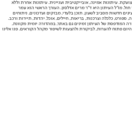
ועקת. עיתונות אמינה, אובייקטיבית ועניינית. עיתונות אחרת וללא
עור החשיפה הגבוה ביותר בימי חול. מו"ל העיתון היא ד"ר מרים אדלסון. העורך הראשי הוא עמר
 והעורך המייסד הוא עמוס רגב. אתרי האינטרנט של "ישראל היום" בעברית ובאנגלית, כמו כן היישומונים (אפליקציות) לאנדרואיד ול-iOS, מציגים חדשות מסביב לשעון, תוכן בלעדי, מבזקים ועדכונים, ניתוחים
, ספורט, כלכלה וצרכנות, בריאות, חיילים, אוכל, יהדות, תיירות ורכב.
דורה המודפסת של העיתון זמינים גם באתר, במהדורה יומית מקוונת,
היום פתוח להערות, לביקורת ולהצעות לשיפור מקהל הקוראים. פנו אלינו