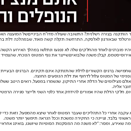
דו"ח הביניים
של המועצה האמ
פורטלנד שבאורגון לאלסקה, התרחשה תקלה קשה מאוד, שבמהלכה דלת בת
שהיו מוברגים לאחד מהחלקים שלה לא נפגעו ונתלשו במהלך האירוע הקש
ירוסיסטמס, קבלן משנה של
בואינג
שייצר את גוף המטוס הנוכחי, שהצמיד את הדלתות
 ב-1 בספטמבר דווח במפעל על כך שחמישה ברגים הקשורים לדלת שהתנתקה אינם תקינים. ה
פנימי של המטוס עלול לדחוף את דלת הנוסעים החוצה.
לם מצילומים של הדלת אחרי התיקון, שנשמרו במפעל, רואים היטב ששלוש
ובר אליה.
ס, חלקי הדלת שהיו אמורים להידחק אחד כלפי השני ולייצר סגירה הרמט
 עקבה אחרי כל התהליכים שעבר המטוס לאחר שיצא מהמפעל, וזאת כדי לר
ראשוני בלבד, וציינה כי החקירה נמשכת וככל הנראה תימשך יותר משנה.
 על מה שאירע, ומסר: "לא משנה מה המסקנות הסופיות שיושגו, בואינג אחר