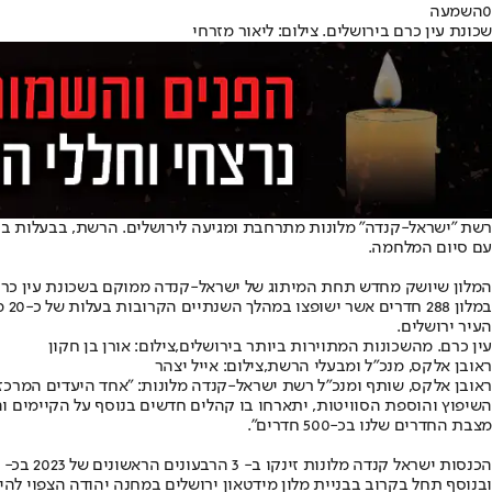
0
השמעה
שכונת עין כרם בירושלים. צילום: ליאור מזרחי
עם סיום המלחמה.
המלון שיושק מחדש תחת המיתוג של ישראל-קנדה ממוקם בשכונת עין כרם, מהמתוירות והיפות בירושלים, ובמרחק של כ-10 
העיר ירושלים.
עין כרם. מהשכונות המתוירות ביותר בירושלים,צילום: אורן בן חקון
ראובן אלקס, מנכ"ל ומבעלי הרשת,צילום: אייל יצהר
ראובן אלקס, שותף ומנכ"ל רשת ישראל-קנדה מלונות: "אחד היעדים המרכזי
השיפוץ והוספת הסוויטות, יתארחו בו קהלים חדשים בנוסף על הקיימים ו
מצבת החדרים שלנו בכ-500 חדרים".
ובנוסף תחל בקרוב בבניית מלון מידטאון ירושלים במחנה יהודה הצפוי להיפתח