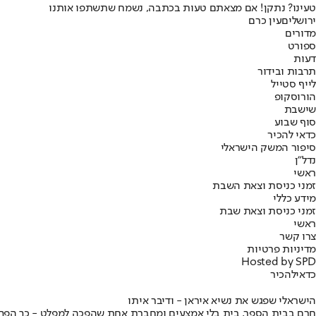
טעינו? נתקן! אם מצאתם טעות בכתבה, נשמח שתשתפו אותנו
ירושלים
עין כרם
מדורים
ספורט
דעות
תרבות ובידור
לייף סטייל
הורוסקופ
שישבת
סוף שבוע
כדאי להכיר
סיפור המשק הישראלי
נדל"ן
ראשי
זמני כניסת וצאת השבת
מידע כללי
זמני כניסת וצאת שבת
ראשי
צרו קשר
מדיניות פרטיות
Hosted by SPD
כדאי
להכיר
הישראלי שפגש את נשיא איראן - ודיבר איתו
חרם בבית הספר, בית בלי אמצעים ומחברת אחת שהפכה למפלט - כך הפך יני