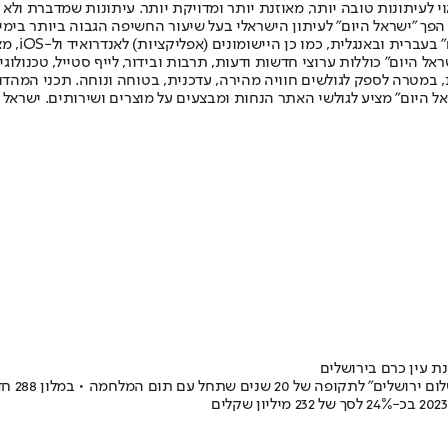
לעיתונות טובה יותר, מאוזנת יותר ומדויקת יותר. עיתונות שמדברת ולא צ
שלום. המהדורה המודפסת הראשונה פורסמה ב-30 ביולי 2007, וב-2010 הפך "ישראל היום" לעיתון הישראלי בעל שי
לחמנוביץ,
ל היום" כוללות ערוצי חדשות ודעות, תרבות ובידור, לייף סטייל, טכנולוגיה
ברית, במטרה לספק לגולשים חוויה מהירה, עדכנית, בטוחה ונוחה. תכני המה
ל היום" מציע לגולשי האתר הנחות ומבצעים על מוצרים ושירותים. ישראל 
ת עין כרם בירושלים