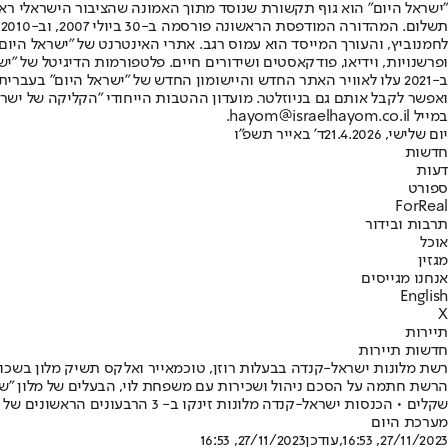
"ישראל היום" הוא גוף תקשורת שנוסד מתוך האמונה שהציבור הישראלי ראוי 
ת
ופרשנויות, וידיאו, פודקאסטים ושידורים חיים. פלטפורמות הדיגיטל של "ישרא
ב-2021 עלו לאוויר האתר החדש והיישומון החדש של "ישראל היום" בע
ואפשר לקבל אותם גם בניוזלטר. מועדון ההטבות הייחודי "הקליקה של ישרא
במייל hayom@israelhayom.co.il.
יום שלישי, 21.4.2026
ד' באייר תשפ"ו
חדשות
דעות
ספורט
ForReal
תרבות ובידור
אוכל
מגזין
אנחנו מגייסים
English
X
תיירות
חדשות תיירות
רשת מלונות ישראל-קנדה בבעלות רוזן, טוכמאייר ואלקס תשיק מלון בשכונ
שקלים • הכנסות ישראל-קנדה מלונות זינקו ב- 3 הרבעונים הראשונים של 2023 בכ-24% לסך של 232 מיליון שקלים
מערכת היום
27/11/2023, 16:53
,עודכן
27/11/2023, 16:53