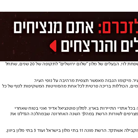
רשת "ישראל-קנדה" מלונות מתרחבת ומגיעה לירושלים. הרשת, בבעלות ברק רוזן אסי טוכמאייר וראובן אלקס, חתמה על הסכם ניהול ושכירות עם משפחת לוי, הבעלים של מלון "שלום ירושלים" לתקופה של 20 שנים, שתחל
ים, לרבות הקמת 4 סוויטות מפוארות בנוסף לחדרי האירוח הקיימים, הכוללות בריכה פרטית לכל אחת מהסוויטות המשקיפות לנוף של כל
כל אתרי התיירות בארץ. למלון פוטנציאל אדיר ואני בטוח שאחרי
נו מצרפים לשורות הרשת במהלך השנה האחרונה שבמהלכה הגדלנו את
הכנסות ישראל קנדה מלונות זינקו ב- 3 הרבעונים הראשונים של 2023 בכ- 24% לסך של 232 מיליון שקלים לעומת סך של 188 מיליון שקלים בתקופה המקבילה אשתקד. הרשת מונה 11 בתי מלון בישראל ועוד 3 בתי מלון ביוון,