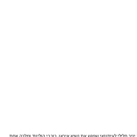
ב חלילי לעיתונאי שפגש את נשיא איראן, כוכבי הוליווד ומלכה אחת