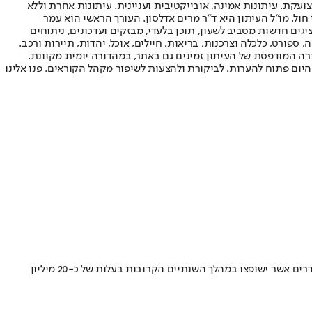
ועקת. עיתונות אמינה, אובייקטיבית ועניינית. עיתונות אחרת וללא
עור החשיפה הגבוה ביותר בימי חול. מו"ל העיתון היא ד"ר מרים אדלסון. העורך הראשי הוא עמר
 והעורך המייסד הוא עמוס רגב. אתרי האינטרנט של "ישראל היום" בעברית ובאנגלית, כמו כן היישומונים (אפליקציות) לאנדרואיד ול-iOS, מציגים חדשות מסביב לשעון, תוכן בלעדי, מבזקים ועדכונים, ניתוחים
, ספורט, כלכלה וצרכנות, בריאות, חיילים, אוכל, יהדות, תיירות ורכב.
דורה המודפסת של העיתון זמינים גם באתר, במהדורה יומית מקוונת,
היום פתוח להערות, לביקורת ולהצעות לשיפור מקהל הקוראים. פנו אלינו
הרשת חתמה על הסכם ניהול ושכירות עם משפחת לוי, הבעלים של מלון "שלום ירושלים" לתקופה של 20 שנים שתחל עם תום המלחמה • במלון 288 חדרים אשר ישופצו במהלך השנתיים הקרובות בעלות של כ-20 מיליון