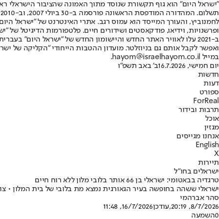
"ישראל היום" הוא גוף תקשורת שנוסד מתוך האמונה שהציבור הישראלי ראוי 
ת
ופרשנויות, וידיאו, פודקאסטים ושידורים חיים. פלטפורמות הדיגיטל של "ישרא
ב-2021 עלו לאוויר האתר החדש והיישומון החדש של "ישראל היום" בע
ואפשר לקבל אותם גם בניוזלטר. מועדון ההטבות הייחודי "הקליקה של ישרא
במייל hayom@israelhayom.co.il.
יום חמישי, 16.7.2026
ב' באב תשפ"ו
חדשות
דעות
ספורט
ForReal
תרבות ובידור
אוכל
מגזין
אנחנו מגייסים
English
X
תיירות
ישראלים בחו"ל
טרגדיה בבאטומי: ישראלי בן 66 אותר בלובי מלון ללא רוח חיים
ישראלי ששהה בחופשה בעיר הגאורגית נמצא מת בלובי של בית המלון • צו
סהר אברהמי
8/7/2026, 20:19
,עודכן
16/7/2026, 11:48
0
השמעה