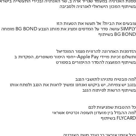
פסגת האנרגיה במעמד שגריר ארה"ב, שר האנרגיה ובכירי התעשייה בישראל
בשיתוף המכון הישראלי לאנרגיה ולסביבה
צובעים את הבית? אל תעשו את הטעות הזו
מומחה BG BOND עושה סדר על המדפים ומציג את מותג הצבע SIMPLY
בשיתוף BG BOND
הזדמנות האחרונה להרוויח מגמר המונדיאל
יחסי הימור משופרים, הפקדות ב-Apple Pay ותשלום זכיות מיידי
בשיתוף המועצה להסדר ההימורים בספורט
מה מבטיח נתניהו לתושבי הנגב?
בנגב יש צמיחה, יש ביקוש ואנחנו נמשיך לראות את הנגב ולפתח אותו
בשיתוף הרשות לפיתוח הנגב
כל ההטבות שמגיעות לכם
מה ההבדל בין מועדון תעופה וכרטיס אשראי?
בשיתוף FLYCARD
בצל איומי איראן: כך נערך משק האנרגיה