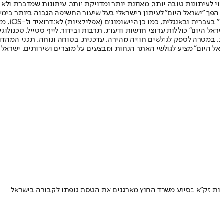
לעיתונות טובה יותר, מאוזנת יותר ומדויקת יותר. עיתונות שמדברת ולא צ
שלום. המהדורה המודפסת הראשונה פורסמה ב-30 ביולי 2007, וב-2010 הפך "ישראל היום" לעיתון הישראלי בעל שי
לחמנוביץ,
ל היום" כוללות ערוצי חדשות ודעות, תרבות ובידור, לייף סטייל, טכנולוגיה
ברית, במטרה לספק לגולשים חוויה מהירה, עדכנית, בטוחה ונוחה. תכני המה
ל היום" מציע לגולשי האתר הנחות ומבצעים על מוצרים ושירותים. ישראל 
ות זק"א בסיוע משרד החוץ מארגנים את הטסת גופתו לקבורה בישראל