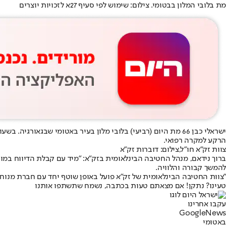
מת בלובי המלון בבטומי. צילום: שימוש לפי סעיף 27א לזכויות יוצרים
הרקע למקרה רפואי.
צוות זק"א חו"ל,צילום: דוברות זק"א
ברוך נידאם, מנהל החטיבה הבינלאומית בזק״א: "מיד עם קבלת הדיווח ב
להמשך קבורה והלוויה.
"צוות החטיבה הבינלאומית של זק״א פועל באופן שוטף יחד עם חברת מנוח
טעינו? נתקן! אם מצאתם טעות בכתבה, נשמח שתשתפו אותנו
עקבו אחרינו
G
o
o
g
l
e
News
באטומי