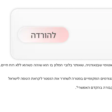
 באטומי שבגאורגיה. בשעות האחרונות התקבל דיווח במוקד זק"א על גבר בן 66, השוהה בחופשה בבאטומי שבגאורגיה, שאותר בלובי המלון בו הוא שוהה כשהוא ללא רוח חיים.
ול הגורמים המקומיים במטרה לשחרר את הנפטר לקראת הטסה לישראל
קבורה בהקדם האפשרי".