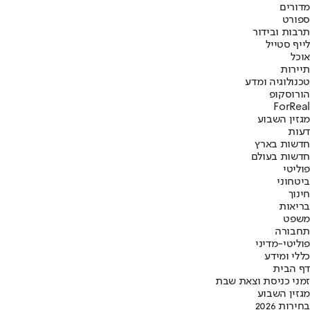
מדורים
ספורט
תרבות ובידור
לייף סטייל
אוכל
תיירות
טכנולוגיה ומדע
הורוסקופ
ForReal
מגזין השבוע
דעות
חדשות בארץ
חדשות בעולם
פוליטי
ביטחוני
חינוך
בריאות
משפט
תחבורה
פוליטי-מדיני
כללי ומידע
דף הבית
זמני כניסת וצאת שבת
מגזין השבוע
בחירות 2026