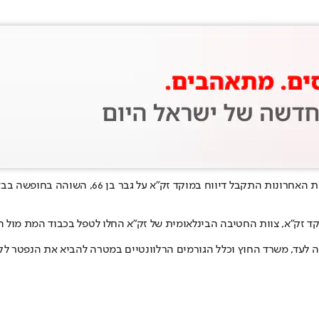
ישראלי כבן 66 מת היום (רביעי) בלובי מלון בעיר
מוקד זק״א, צוות החטיבה הבינלאומית של זק״א החלו לטפל בכבוד המת מ
ה לעד, משרד החוץ וכלל הגורמים הרלוונטיים במטרה להביא את הנפטר ל