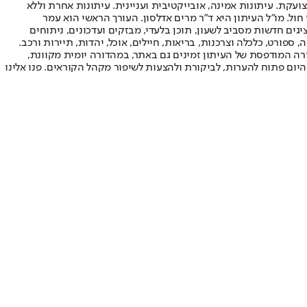
ועקת. עיתונות אמינה, אובייקטיבית ועניינית. עיתונות אחרת וללא
עור החשיפה הגבוה ביותר בימי חול. מו"ל העיתון היא ד"ר מרים אדלסון. העורך הראשי הוא עמר
 והעורך המייסד הוא עמוס רגב. אתרי האינטרנט של "ישראל היום" בעברית ובאנגלית, כמו כן היישומונים (אפליקציות) לאנדרואיד ול-iOS, מציגים חדשות מסביב לשעון, תוכן בלעדי, מבזקים ועדכונים, ניתוחים
, ספורט, כלכלה וצרכנות, בריאות, חיילים, אוכל, יהדות, תיירות ורכב.
דורה המודפסת של העיתון זמינים גם באתר, במהדורה יומית מקוונת,
היום פתוח להערות, לביקורת ולהצעות לשיפור מקהל הקוראים. פנו אלינו