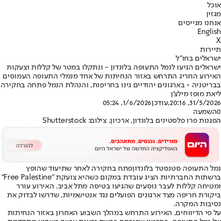
אוכל
מגזין
אנחנו מגייסים
English
X
תיירות
ישראלים בחו"ל
ישראלים הגיעו לנמל התעופה בלונדון - ונתקלו במטר של קללות וצעקות
האירוע החריג התרחש באזור הנחיתות של אחד מנמלי התעופה העמוסים
בבריטניה • בארגונים יהודיים גינו בחריפות, והנהלת הנמל פתחה בחקירה
ליאת מופז מילצ'ן
31/5/2026, 20:16
,עודכן
1/6/2026, 05:24
0
השמעה
הפגנות פרו פלסטינים בלונדון, ארכיון. צילום: Shutterstock
נמל התעופה סטנסטד ב
לונדון
פתח בחקירה לאחר שתיעוד שהופץ
ברשתות החברתיות הציג עובדת במקום כשהיא צועקת "Free Palestine"
ומטיחה קללות לעבר נוסעים שהגיעו בטיסה מתל אביב. האירוע עורר
ביקורת חריפה מצד ארגונים הפועלים נגד אנטישמיות, שדרשו לבדוק את
נסיבות המקרה.
על פי הדיווחים, האירוע התרחש במהלך השבוע האחרון באזור הנחיתות