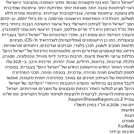
"ישראל היום" הוא גוף תקשורת שנוסד מתוך האמונה שהציבור הישראלי
ראוי לעיתונות טובה יותר, מאוזנת יותר ומדויקת יותר. עיתונות שמדברת
ולא צועקת. עיתונות אמינה, אובייקטיבית ועניינית. עיתונות אחרת וללא
תשלום. המהדורה המודפסת הראשונה פורסמה ב-30 ביולי 2007, וב-2010
הפך "ישראל היום" לעיתון הישראלי בעל שיעור החשיפה הגבוה ביותר בימי
חול. מו"ל העיתון היא ד"ר מרים אדלסון. העורך הראשי הוא עמר לחמנוביץ,
והעורך המייסד הוא עמוס רגב. אתרי האינטרנט של "ישראל היום" בעברית
ובאנגלית, כמו כן היישומונים (אפליקציות) לאנדרואיד ול-iOS, מציגים
חדשות מסביב לשעון, תוכן בלעדי, מבזקים ועדכונים, ניתוחים ופרשנויות,
וידיאו, פודקאסטים ושידורים חיים. פלטפורמות הדיגיטל של "ישראל היום"
כוללות ערוצי חדשות ודעות, תרבות ובידור, לייף סטייל, טכנולוגיה, ספורט,
כלכלה וצרכנות, בריאות, חיילים, אוכל, יהדות, תיירות ורכב. ב-2021 עלו
לאוויר האתר החדש והיישומון החדש של "ישראל היום" בעברית, במטרה
לספק לגולשים חוויה מהירה, עדכנית, בטוחה ונוחה. תכני המהדורה
המודפסת של העיתון זמינים גם באתר, במהדורה יומית מקוונת, ואפשר
לקבל אותם גם בניוזלטר. מועדון ההטבות הייחודי "הקליקה של ישראל
היום" מציע לגולשי האתר הנחות ומבצעים על מוצרים ושירותים. ישראל
היום פתוח להערות, לביקורת ולהצעות לשיפור מקהל הקוראים. פנו אלינו
במייל hayom@israelhayom.co.il.
יום שני, 1.6.2026
ט"ז בסיון תשפ"ו
חדשות
דעות
ספורט
ForReal
תרבות ובידור