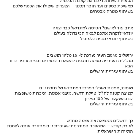
הטעויות שיחתכו לכם את קצבת הפנסיה
ממשיכת כספים ועד חוסר תכנון – הצעדים שיצילו את הכסף שלכם
בשיתוף מנורה מבטחים
אתם עוד לא שם? הטיסה למונדיאל כבר יצאה
יונדאי לוקחת אתכם לבמה הכי גדולה בעולם
בשיתוף יונדאי מבית כלמוביל
ירושלים 2040: העיר נערכת ל- 1.5 מליון תושבים
מנכ"לית העירייה מציגה תוכנית להשארת הצעירים ובניית עתיד הדור
הבא
בשיתוף עיריית ירושלים
שופינג, אמנות ואוכל: המרכז המתחדש של מזרח י-ם
קפיצה קטנה לחו"ל: טיילת חדשה, מיצגי אמנות, וכיכרות משופצות
בהשקעה של 100 מיליון ₪
בשיתוף עיריית ירושלים
כך ירושלים ממציאה את עצמה מחדש
לא רק קודש – המהפכה המודרנית שעוברת י-ם מחזירה אותה לפסגת
התיירות הישראלית