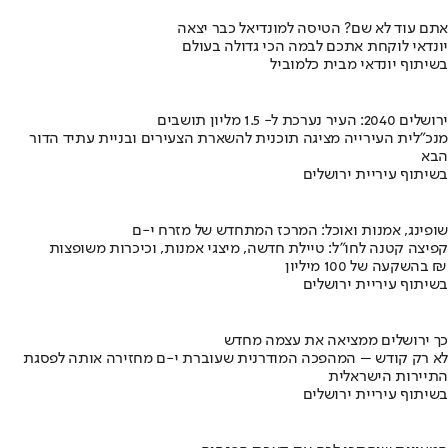
אתם עוד לא שם? הטיסה למונדיאל כבר יצאה
יונדאי לוקחת אתכם לבמה הכי גדולה בעולם
בשיתוף יונדאי מבית כלמוביל
ירושלים 2040: העיר נערכת ל- 1.5 מליון תושבים
מנכ"לית העירייה מציגה תוכנית להשארת הצעירים ובניית עתיד הדור
הבא
בשיתוף עיריית ירושלים
שופינג, אמנות ואוכל: המרכז המתחדש של מזרח י-ם
קפיצה קטנה לחו"ל: טיילת חדשה, מיצגי אמנות, וכיכרות משופצות
בהשקעה של 100 מיליון ₪
בשיתוף עיריית ירושלים
כך ירושלים ממציאה את עצמה מחדש
לא רק קודש – המהפכה המודרנית שעוברת י-ם מחזירה אותה לפסגת
התיירות הישראלית
בשיתוף עיריית ירושלים