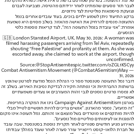
של נמל התעופה. בסרטון שפורסם ברשת נראית אישה כשהיא מתקדמת
לעבר תור נוסעים שהמתינו לאחר ירידתם מהטיסה, מצביעה לעברם
וצועקת סיסמאות פוליטיות לצד גידופים.
ברקע התיעוד ניתן לשמוע ילדים בוכים, בעוד עובדים אחרים בנמל
התעופה מנסים להרחיק את האישה מהאזור. בשלב מסוים היא נשמעת
אומרת: "אני עובדת בנמל התעופה הזה", לצד קריאות נוספות כלפי
הנוסעים.
🇬🇧 London Stansted Airport, UK, May 30, 2026: A woman was
filmed harassing passengers arriving from Tel Aviv, repeatedly
shouting “Free Palestine” and profanity at them. As she was
escorted away, she claimed to work at the airport, though
unconfirmed.
Source:
@StopAntisemites
pic.twitter.com/oZGL1KSCyy
May
— Combat Antisemitism Movement (@CombatASemitism)
31, 2026
דובר נמל התעופה סטנסטד מסר כי הנהלת הנמל מודעת לסרטון שהופץ
ברשתות החברתיות וכי נפתחה חקירה לבדיקת נסיבות האירוע. בשלב זה
לא נמסרו פרטים נוספים לגבי זהות המעורבים או צעדים משמעתיים
אפשריים.
בארגון Campaign Against Antisemitism גינו את המקרה בחריפות.
"זה מזעזע", נמסר מהארגון. "אנשים צריכים להיות חופשיים לטייל מבלי
להיות מותקפים או מוטרדים בשל מוצאם או זהותם. נמל תעופה אינו מקום
להפגנות או לעימותים פוליטיים מול נוסעים".
האירוע מגיע חודשים ספורים לאחר תקרית נוספת בסטנסטד, שבה עובד
של חברת הלואו-קוסט ריינאייר עורר סערה לאחר שענד במהלך עבודתו