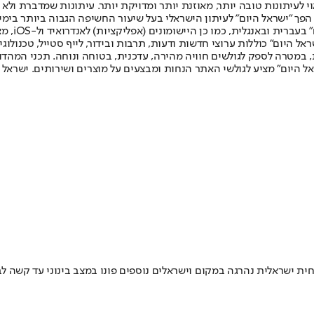
לעיתונות טובה יותר, מאוזנת יותר ומדויקת יותר. עיתונות שמדברת ולא צ
שלום. המהדורה המודפסת הראשונה פורסמה ב-30 ביולי 2007, וב-2010 הפך "ישראל היום" לעיתון הישראלי בעל שי
לחמנוביץ,
ל היום" כוללות ערוצי חדשות ודעות, תרבות ובידור, לייף סטייל, טכנולוגיה
ברית, במטרה לספק לגולשים חוויה מהירה, עדכנית, בטוחה ונוחה. תכני המה
ל היום" מציע לגולשי האתר הנחות ומבצעים על מוצרים ושירותים. ישראל 
ית ישראלית נהרגה במקום וישראלים נוספים פונו במצב בינוני עד קשה ל