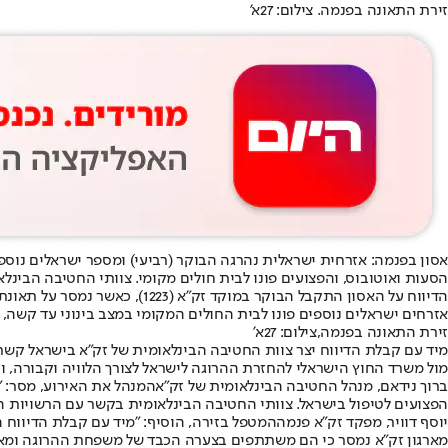
זירת התאונה בפנמה. צילום: 27א'
אסון בפנמה: אזרחית ישראלית נהרגה הבוקר (רביעי) ומספר ישראלים נוספ
הסעות ואוטובוס, והפצועים פונו לבית חולים מקומי. צוותי החטיבה הבינל
הדיווח על האסון התקבל הבוקר
אזרחים ישראלים נוספים פונו לבית החולים המקומי במצב בינוני עד קשה, ו
זירת התאונה בפנמה,צילום: 27א'
מיד עם קבלת הדיווח יצר צוות החטיבה הבינלאומית של זק"א בישראל קשר 
מול משרד החוץ הישראלי להחזרת ההרוגה לישראל לצורך הלוויה וקבורה, 
ברוך נידאם, מנהל החטיבה הבינלאומית של זק"א
המנהל את האירוע, מסר: "
הפצועים לטיפול בישראל. צוותי החטיבה הבינלאומית בקשר עם הרשויות 
יוסף דוויר, מפקד זק"א פנמה
המטפל בזירה, הוסיף: "מיד עם קבלת הדיווח ה
מארגון זק"א נמסר כי הם משתתפים בצערה הכבד של משפחת ההרוגה ומא