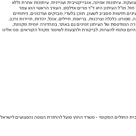
ועקת. עיתונות אמינה, אובייקטיבית ועניינית. עיתונות אחרת וללא
עור החשיפה הגבוה ביותר בימי חול. מו"ל העיתון היא ד"ר מרים אדלסון. העורך הראשי הוא עמר
 והעורך המייסד הוא עמוס רגב. אתרי האינטרנט של "ישראל היום" בעברית ובאנגלית, כמו כן היישומונים (אפליקציות) לאנדרואיד ול-iOS, מציגים חדשות מסביב לשעון, תוכן בלעדי, מבזקים ועדכונים, ניתוחים
, ספורט, כלכלה וצרכנות, בריאות, חיילים, אוכל, יהדות, תיירות ורכב.
דורה המודפסת של העיתון זמינים גם באתר, במהדורה יומית מקוונת,
היום פתוח להערות, לביקורת ולהצעות לשיפור מקהל הקוראים. פנו אלינו
בית החולים המקומי • משרד החוץ פועל להחזרת הגופה והפצועים לישראל