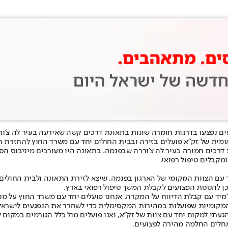
ים נפצעו בדרגות חומרה שונות בתאונת דרכים קשה שאירעה בעיר לה צ'ור
אומית של זק"א פועלים בזירה ובבית החולים יחד עם משרד החוץ להחזרת ה
 במוקד זק"א (1223), כאשר נמסר על תאונת דרכים חמורה בעיר לה צ'וררה שבפנמה. בתאונה היו
מקבלים טיפול רפואי.
עם הצוות המקומי של הארגון בפנמה, שיצא לזירת התאונה ולבית החולים 
וכן להטסת הפצועים לקבלת המשך טיפול רפואי בארץ.
מיד עם קבלת הדיווח על המקרה, אנחנו פועלים יחד עם משרד החוץ על מנ
המקומיות שפועלות במהירות המקסימלית כדי לשחרר את הנפגעים לישראל
געתי למקום יחד עם צוות של זק"א, ואנו פועלים מול כלל הגורמים במקום
חלים החלמה מהירה לפצועים.