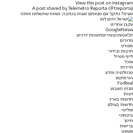
View this post on Instagram
A post shared by Telemetro Reporta (@treporta)
טעינו? נתקן! אם מצאתם טעות בכתבה, נשמח שתשתפו אותנו
עקבו אחרינו
G
o
o
g
l
e
News
זק''א
פנמה
צעירים
תאונות דרכים
מדורים
ספורט
תרבות ובידור
לייף סטייל
אוכל
תיירות
טכנולוגיה ומדע
הורוסקופ
ForReal
מגזין השבוע
דעות
חדשות בארץ
חדשות בעולם
פוליטי
ביטחוני
חינוך
בריאות
משפט