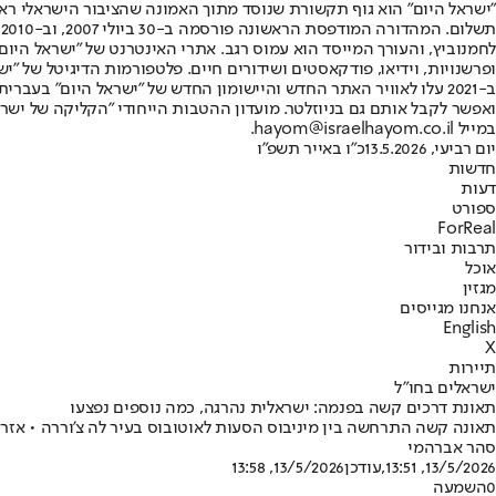
"ישראל היום" הוא גוף תקשורת שנוסד מתוך האמונה שהציבור הישראלי ראוי 
ת
ופרשנויות, וידיאו, פודקאסטים ושידורים חיים. פלטפורמות הדיגיטל של "ישרא
ב-2021 עלו לאוויר האתר החדש והיישומון החדש של "ישראל היום" בע
ואפשר לקבל אותם גם בניוזלטר. מועדון ההטבות הייחודי "הקליקה של ישרא
במייל hayom@israelhayom.co.il.
יום רביעי, 13.5.2026
כ"ו באייר תשפ"ו
חדשות
דעות
ספורט
ForReal
תרבות ובידור
אוכל
מגזין
אנחנו מגייסים
English
X
תיירות
ישראלים בחו"ל
תאונת דרכים קשה בפנמה: ישראלית נהרגה, כמה נוספים נפצעו
תאונה קשה התרחשה בין מיניבוס הסעות לאוטובוס בעיר לה צ'וררה • אזרח
סהר אברהמי
13/5/2026, 13:51
,עודכן
13/5/2026, 13:58
0
השמעה