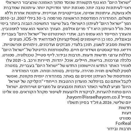
"ישראל היום" הוא גוף תקשורת שנוסד מתוך האמונה שהציבור הישראלי
ראוי לעיתונות טובה יותר, מאוזנת יותר ומדויקת יותר. עיתונות שמדברת
ולא צועקת. עיתונות אמינה, אובייקטיבית ועניינית. עיתונות אחרת וללא
תשלום. המהדורה המודפסת הראשונה פורסמה ב-30 ביולי 2007, וב-2010
הפך "ישראל היום" לעיתון הישראלי בעל שיעור החשיפה הגבוה ביותר בימי
חול. מו"ל העיתון היא ד"ר מרים אדלסון. העורך הראשי הוא עמר לחמנוביץ,
והעורך המייסד הוא עמוס רגב. אתרי האינטרנט של "ישראל היום" בעברית
ובאנגלית, כמו כן היישומונים (אפליקציות) לאנדרואיד ול-iOS, מציגים
חדשות מסביב לשעון, תוכן בלעדי, מבזקים ועדכונים, ניתוחים ופרשנויות,
וידיאו, פודקאסטים ושידורים חיים. פלטפורמות הדיגיטל של "ישראל היום"
כוללות ערוצי חדשות ודעות, תרבות ובידור, לייף סטייל, טכנולוגיה, ספורט,
כלכלה וצרכנות, בריאות, חיילים, אוכל, יהדות, תיירות ורכב. ב-2021 עלו
לאוויר האתר החדש והיישומון החדש של "ישראל היום" בעברית, במטרה
לספק לגולשים חוויה מהירה, עדכנית, בטוחה ונוחה. תכני המהדורה
המודפסת של העיתון זמינים גם באתר, במהדורה יומית מקוונת, ואפשר
לקבל אותם גם בניוזלטר. מועדון ההטבות הייחודי "הקליקה של ישראל
היום" מציע לגולשי האתר הנחות ומבצעים על מוצרים ושירותים. ישראל
היום פתוח להערות, לביקורת ולהצעות לשיפור מקהל הקוראים. פנו אלינו
במייל hayom@israelhayom.co.il.
יום שלישי, 9.6.2026
כ"ד בסיון תשפ"ו
חדשות
דעות
ספורט
ForReal
תרבות ובידור