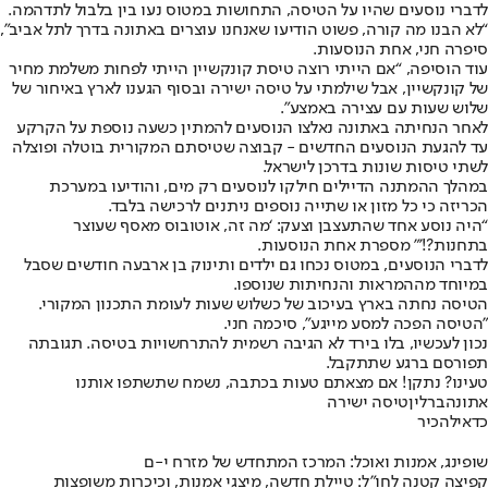
לדברי נוסעים שהיו על הטיסה, התחושות במטוס נעו בין בלבול לתדהמה.
“לא הבנו מה קורה, פשוט הודיעו שאנחנו עוצרים באתונה בדרך לתל אביב",
סיפרה חני, אחת הנוסעות.
עוד הוסיפה, “אם הייתי רוצה טיסת קונקשיין הייתי לפחות משלמת מחיר
של קונקשיין, אבל שילמתי על טיסה ישירה ובסוף הגענו לארץ באיחור של
שלוש שעות עם עצירה באמצע”.
לאחר הנחיתה באתונה נאלצו הנוסעים להמתין כשעה נוספת על הקרקע
עד להגעת הנוסעים החדשים - קבוצה שטיסתם המקורית בוטלה ופוצלה
לשתי טיסות שונות בדרכן לישראל.
במהלך ההמתנה הדיילים חילקו לנוסעים רק מים, והודיעו במערכת
הכריזה כי כל מזון או שתייה נוספים ניתנים לרכישה בלבד.
“היה נוסע אחד שהתעצבן וצעק: ‘מה זה, אוטובוס מאסף שעוצר
בתחנות?!’” מספרת אחת הנוסעות.
לדברי הנוסעים, במטוס נכחו גם ילדים ותינוק בן ארבעה חודשים שסבל
במיוחד מההמראות והנחיתות שנוספו.
הטיסה נחתה בארץ בעיכוב של כשלוש שעות לעומת התכנון המקורי.
"הטיסה הפכה למסע מייגע", סיכמה חני.
נכון לעכשיו, בלו בירד לא הגיבה רשמית להתרחשויות בטיסה. תגובתה
תפורסם ברגע שתתקבל.
טעינו? נתקן! אם מצאתם טעות בכתבה, נשמח שתשתפו אותנו
אתונה
ברלין
טיסה ישירה
כדאי
להכיר
שופינג, אמנות ואוכל: המרכז המתחדש של מזרח י-ם
קפיצה קטנה לחו"ל: טיילת חדשה, מיצגי אמנות, וכיכרות משופצות