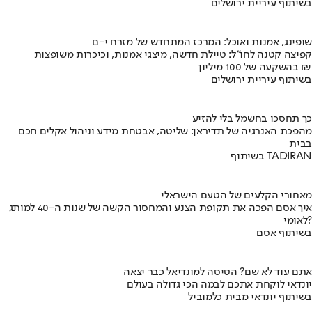
בשיתוף עיריית ירושלים
שופינג, אמנות ואוכל: המרכז המתחדש של מזרח י-ם
קפיצה קטנה לחו"ל: טיילת חדשה, מיצגי אמנות, וכיכרות משופצות
בהשקעה של 100 מיליון ₪
בשיתוף עיריית ירושלים
כך תחסכו בחשמל בלי להזיע
מהפכת האנרגיה של תדיראן: שליטה, אבטחת מידע וניהול אקלים חכם
בבית
בשיתוף TADIRAN
מאחורי הקלעים של הטעם הישראלי
איך אסם הפכה את תקופת הצנע והמחסור הקשה של שנות ה-40 למותג
לאומי?
בשיתוף אסם
אתם עוד לא שם? הטיסה למונדיאל כבר יצאה
יונדאי לוקחת אתכם לבמה הכי גדולה בעולם
בשיתוף יונדאי מבית כלמוביל