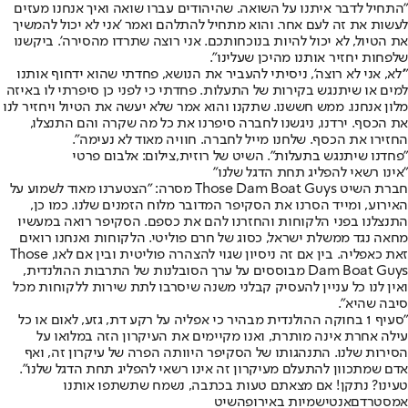
"התחיל לדבר איתנו על השואה. שהיהודים עברו שואה ואיך אנחנו מעזים
לעשות את זה לעם אחר. והוא מתחיל להתלהם ואמר 'אני לא יכול להמשיך
את הטיול, לא יכול להיות בנוכחותכם. אני רוצה שתרדו מהסירה'. ביקשנו
שלפחות יחזיר אותנו מהיכן שעלינו".
"'לא, אני לא רוצה', ניסיתי להעביר את הנושא, פחדתי שהוא ידחוף אותנו
למים או שיתנגש בקירות של התעלות. פחדתי כי לפני כן סיפרתי לו באיזה
מלון אנחנו. ממש חששנו. שתקנו והוא אמר שלא יעשה את הטיול ויחזיר לנו
את הכסף. ירדנו, ניגשנו לחברה סיפרנו את כל מה שקרה והם התנצלו,
החזירו את הכסף. שלחנו מייל לחברה. חוויה מאוד לא נעימה".
"פחדנו שיתנגש בתעלות". השיט של רוזית,צילום: אלבום פרטי
"אינו רשאי להפליג תחת הדגל שלנו"
חברת השיט Those Dam Boat Guys מסרה: "הצטערנו מאוד לשמוע על
האירוע, ומייד הסרנו את הסקיפר המדובר מלוח הזמנים שלנו. כמו כן,
התנצלנו בפני הלקוחות והחזרנו להם את כספם. הסקיפר רואה במעשיו
מחאה נגד ממשלת ישראל, כסוג של חרם פוליטי. הלקוחות ואנחנו רואים
זאת כאפליה. בין אם זה ניסיון שגוי להצהרה פוליטית ובין אם לאו, Those
Dam Boat Guys מבוססים על ערך הסובלנות של התרבות ההולנדית,
ואין לנו כל עניין להעסיק קבלני משנה שיסרבו לתת שירות ללקוחות מכל
סיבה שהיא".
"סעיף 1 בחוקה ההולנדית מבהיר כי אפליה על רקע דת, גזע, לאום או כל
עילה אחרת אינה מותרת, ואנו מקיימים את העיקרון הזה במלואו על
הסירות שלנו. התנהגותו של הסקיפר היוותה הפרה של עיקרון זה, ואף
אדם שמתכוון להתעלם מעיקרון זה אינו רשאי להפליג תחת הדגל שלנו".
טעינו? נתקן! אם מצאתם טעות בכתבה, נשמח שתשתפו אותנו
אמסטרדם
אנטישמיות באירופה
שיט