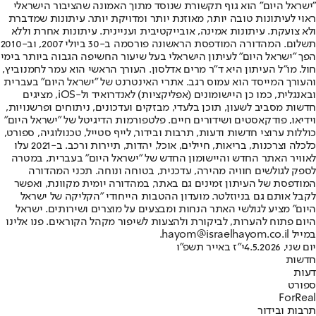
"ישראל היום" הוא גוף תקשורת שנוסד מתוך האמונה שהציבור הישראלי
ראוי לעיתונות טובה יותר, מאוזנת יותר ומדויקת יותר. עיתונות שמדברת
ולא צועקת. עיתונות אמינה, אובייקטיבית ועניינית. עיתונות אחרת וללא
תשלום. המהדורה המודפסת הראשונה פורסמה ב-30 ביולי 2007, וב-2010
הפך "ישראל היום" לעיתון הישראלי בעל שיעור החשיפה הגבוה ביותר בימי
חול. מו"ל העיתון היא ד"ר מרים אדלסון. העורך הראשי הוא עמר לחמנוביץ,
והעורך המייסד הוא עמוס רגב. אתרי האינטרנט של "ישראל היום" בעברית
ובאנגלית, כמו כן היישומונים (אפליקציות) לאנדרואיד ול-iOS, מציגים
חדשות מסביב לשעון, תוכן בלעדי, מבזקים ועדכונים, ניתוחים ופרשנויות,
וידיאו, פודקאסטים ושידורים חיים. פלטפורמות הדיגיטל של "ישראל היום"
כוללות ערוצי חדשות ודעות, תרבות ובידור, לייף סטייל, טכנולוגיה, ספורט,
כלכלה וצרכנות, בריאות, חיילים, אוכל, יהדות, תיירות ורכב. ב-2021 עלו
לאוויר האתר החדש והיישומון החדש של "ישראל היום" בעברית, במטרה
לספק לגולשים חוויה מהירה, עדכנית, בטוחה ונוחה. תכני המהדורה
המודפסת של העיתון זמינים גם באתר, במהדורה יומית מקוונת, ואפשר
לקבל אותם גם בניוזלטר. מועדון ההטבות הייחודי "הקליקה של ישראל
היום" מציע לגולשי האתר הנחות ומבצעים על מוצרים ושירותים. ישראל
היום פתוח להערות, לביקורת ולהצעות לשיפור מקהל הקוראים. פנו אלינו
במייל hayom@israelhayom.co.il.
יום שני, 4.5.2026
י"ז באייר תשפ"ו
חדשות
דעות
ספורט
ForReal
תרבות ובידור