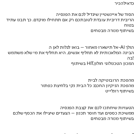
כדאי
להכיר
הסוד של איינשטיין שיגדיל לכם את הפנסיה
הריבית דריבית עובדת לטובתכם רק אם תתחילו מוקדם. כך תבנו עתיד
בטוח
בשיתוף מנורה מבטחים
אל תישארו מאחור – בואו לגלות לאן ה-AI הולך
הבינה המלאכותית לא תחליף אנשים, היא תחליף את מי שלא משתמש
בה!
בשיתוף HIT,המכון הטכנולוגי חולון
מהפכת הרובוטיקה לבית
מהפכת הניקיון החכם: כל הבית נקי בלחיצת כפתור
בשיתוף רונלייט
הטעויות שיחתכו לכם את קצבת הפנסיה
ממשיכת כספים ועד חוסר תכנון – הצעדים שיצילו את הכסף שלכם
בשיתוף מנורה מבטחים