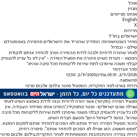
אוכל
מגזין
אנחנו מגייסים
English
X
תיירות
ישראלים בחו"ל
מחיר האנטישמיות: המדריך שהוריד את הישראלים מהסירה באמסטרדם
שילם - ובגדול
לאחר שהורה לרוזית ולבנה לרדת מהסירה וסרב להחזיר אותם לנקודת
המוצא - חברת השיט פיטרה את מפעיל הסירה • "אין לנו כל עניין להעסיק
קבלני משנה שיסרבו לתת שירות ללקוחות מכל סיבה שהיא"
סהר אברהמי
2/9/2025, 05:51
,עודכן
2/9/2025, 12:30
0
השמעה
רוזית בשיט לפני התקרית. המפעיל פוטר. צילום: אלבום פרטי
מפעיל הסירה (סקיפר) אשר הורה לרוזית ובנה לרדת באמצע השיט לאחר
ש
גילה שהם ישראלים
- פוטר מתפקידו.
"הסרנו אותו מסידור העבודה, אין
לנו כל עניין להעסיק קבלני משנה שיסרבו לתת שירות ללקוחות מכל סיבה
שהיא", נמסר ל"ישראל היום" מטעם חברת השיט.
כזכור, מפעיל הסירה הוריד אותם ולא הסכים להחזיר אותם למקום המוצא.
"ממש חששנו, הוא אפילו לא הסכים להחזיר אותנו", סיפרה רוזית.
רוזית בסירה וההתכתבות המשפחתית לאחר התקרית,צילום: אלבום פרטי