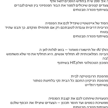
איך 200 ש"ח בחודש הופכים ל140 אלף ?
צעדים קטנים שיכולים לסגור את הבור הפנסיוני בין נשים לגברים
בשיתוף מנורה מבטחים
הסוד של איינשטיין שיגדיל לכם את הפנסיה
הריבית דריבית עובדת לטובתכם רק אם תתחילו מוקדם. כך תבנו עתיד
בטוח
בשיתוף מנורה מבטחים
אל תישארו מאחור – בואו לגלות לאן ה-AI הולך
הבינה המלאכותית לא תחליף אנשים, היא תחליף את מי שלא משתמש
בה!
בשיתוף HIT,המכון הטכנולוגי חולון
מהפכת הרובוטיקה לבית
מהפכת הניקיון החכם: כל הבית נקי בלחיצת כפתור
בשיתוף רונלייט
הטעויות שיחתכו לכם את קצבת הפנסיה
ממשיכת כספים ועד חוסר תכנון – הצעדים שיצילו את הכסף שלכם
בשיתוף מנורה מבטחים