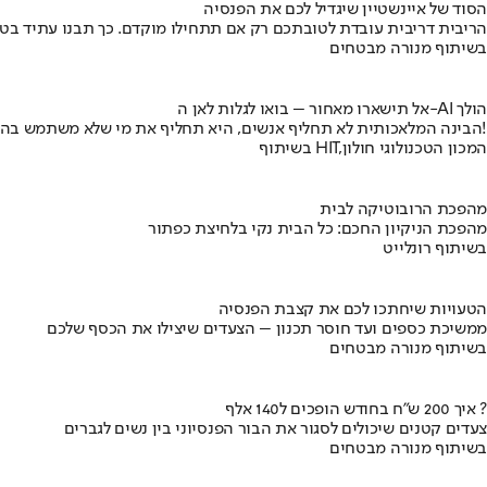
הסוד של איינשטיין שיגדיל לכם את הפנסיה
הריבית דריבית עובדת לטובתכם רק אם תתחילו מוקדם. כך תבנו עתיד בט
בשיתוף מנורה מבטחים
אל תישארו מאחור – בואו לגלות לאן ה-AI הולך
הבינה המלאכותית לא תחליף אנשים, היא תחליף את מי שלא משתמש בה!
בשיתוף HIT,המכון הטכנולוגי חולון
מהפכת הרובוטיקה לבית
מהפכת הניקיון החכם: כל הבית נקי בלחיצת כפתור
בשיתוף רונלייט
הטעויות שיחתכו לכם את קצבת הפנסיה
ממשיכת כספים ועד חוסר תכנון – הצעדים שיצילו את הכסף שלכם
בשיתוף מנורה מבטחים
איך 200 ש"ח בחודש הופכים ל140 אלף ?
צעדים קטנים שיכולים לסגור את הבור הפנסיוני בין נשים לגברים
בשיתוף מנורה מבטחים