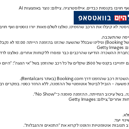
ף חויבו בקנסות כבדים. אילוסטרציה. צילום: נוצר באמצעות AI
טי: לא קיבלו את הרכב שהזמינו, נאלצו לשלם מאות יורו נוספים ואף חויב
Get
חברת ההשכרה הודיעו שהרכבים כבר נמסרו ללקוחות אחרים. נאלצנו לרדוף 
ההלם של המשפחות גדל כשגילו שמעבר לכך שאין להם רכבים זמינים, הם גם יחוייבו בקנס של 
Booking.co (באתר Rentalcars).
 משעה - הוביל לביטול אוטומטי של ההזמנה, ללא החזר כספי. במקרים רבים
 עיכוב הנחיתה, ההזמנה סומנה כ־"No Show".
ילום: Getty Images
לא.
וי יעד.