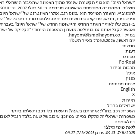
"ישראל היום" הוא גוף תקשורת שנוסד מתוך האמונה שהציבור הישראלי ראוי 
ת
ופרשנויות, וידיאו, פודקאסטים ושידורים חיים. פלטפורמות הדיגיטל של "ישרא
ב-2021 עלו לאוויר האתר החדש והיישומון החדש של "ישראל היום" בע
ואפשר לקבל אותם גם בניוזלטר. מועדון ההטבות הייחודי "הקליקה של ישרא
במייל hayom@israelhayom.co.il.
יום ראשון, 3.5.2026
ט"ז באייר תשפ"ו
חדשות
דעות
ספורט
ForReal
תרבות ובידור
אוכל
מגזין
אנחנו מגייסים
English
X
תיירות
ישראלים בחו"ל
השכרת רכב בחו״ל: איחרתם בשעה? תישארו בלי רכב ותשלמו ביוקר
משפחות ישראליות נתקלו בסיוט במינכן: עיכוב של שעה בלבד הוביל לאובד
בינלאומיים
ליאת מופז מילצ'ן
7/8/2025, 09:13
,עודכן
7/8/2025, 09:27