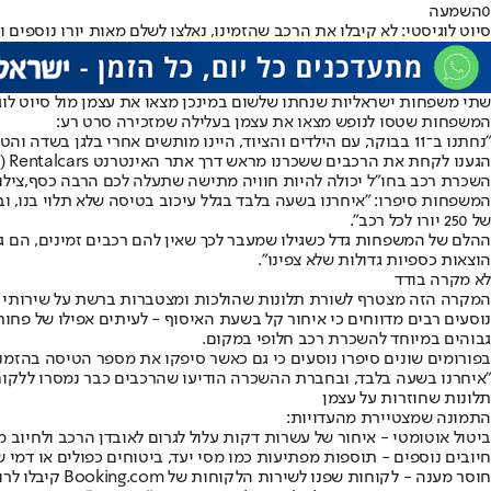
0
השמעה
סיוט לוגיסטי: לא קיבלו את הרכב שהזמינו, נאלצו לשלם מאות יורו נוספים וא
שתי משפחות ישראליות שנחתו שלשום במינכן מצאו את עצמן מול סיוט לוגיס
המשפחות שטסו לנופש מצאו את עצמן בעלילה שמזכירה סרט רע:
"נחתנו ב־11 בבוקר, עם הילדים והציוד, היינו מותשים אחרי בלגן בשדה והטיסה שהתעכבה.
הגענו לקחת את הרכבים ששכרנו מראש דרך אתר האינטרנט Rentalcars (של Booking) וגילינו שבגלל שהשעה שהזנו בהזמנה הייתה 10:00 לא נקבל את הרכבים".
השכרת רכב בחו"ל יכולה להיות חוויה מתישה שתעלה לכם הרבה כסף,צילום: ty Images
המשפחות סיפרו: "איחרנו בשעה בלבד בגלל עיכוב בטיסה שלא תלוי בנו, וב
של 250 יורו לכל רכב".
הוצאות כספיות גדולות שלא צפינו".
לא מקרה בודד
המקרה הזה מצטרף לשורת תלונות שהולכות ומצטברות ברשת על שירותי השכרת רכב שהוזמנו דרך m
נוסעים רבים מדווחים כי איחור קל בשעת האיסוף - לעיתים אפילו של פחות
גבוהים במיוחד להשכרת רכב חלופי במקום.
בפורומים שונים סיפרו נוסעים כי גם כאשר סיפקו את מספר הטיסה בהזמנה, בשל
"איחרנו בשעה בלבד, ובחברת ההשכרה הודיעו שהרכבים כבר נמסרו ללקוחות אחרים",צ
תלונות שחוזרות על עצמן
התמונה שמצטיירת מהעדויות:
ביטול אוטומטי - איחור של עשרות דקות עלול לגרום לאובדן הרכב ולחיוב מ
חיובים נוספים - תוספות מפתיעות כמו מסי יעד, ביטוחים כפולים או דמי שינ
חוסר מענה - לקוחות שפנו לשירות הלקוחות של Booking.com קיבלו לרוב תגובות אוטומטיות והופנו לקרוא את "התנאים וההגבלות".