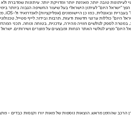
לעיתונות טובה יותר, מאוזנת יותר ומדויקת יותר. עיתונות שמדברת ולא צ
שלום. המהדורה המודפסת הראשונה פורסמה ב-30 ביולי 2007, וב-2010 הפך "ישראל היום" לעיתון הישראלי בעל שי
לחמנוביץ,
ל היום" כוללות ערוצי חדשות ודעות, תרבות ובידור, לייף סטייל, טכנולוגיה
ברית, במטרה לספק לגולשים חוויה מהירה, עדכנית, בטוחה ונוחה. תכני המה
ל היום" מציע לגולשי האתר הנחות ומבצעים על מוצרים ושירותים. ישראל 
ן הרכב שהוזמן מראש, הוצאות נוספות של מאות יורו וקנסות כבדים • מת