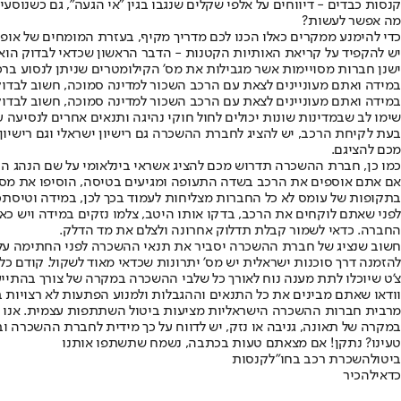
קנסות כבדים - דיווחים על אלפי שקלים שנגבו בגין "אי הגעה", גם כשנוסעים
מה אפשר לעשות?
כדי להימנע ממקרים כאלו הכנו לכם מדריך מקיף, בעזרת המומחים של אופ
יש להקפיד על קריאת האותיות הקטנות - הדבר הראשון שכדאי לבדוק הוא
ישנן חברות מסויימות אשר מגבילות את מס' הקילומטרים שניתן לנסוע ברכב
במידה ואתם מעוניינים לצאת עם הרכב השכור למדינה סמוכה, חשוב לבדוק האם ח
במידה ואתם מעוניינים לצאת עם הרכב השכור למדינה סמוכה, חשוב לבדו
שימו לב שבמדינות שונות יכולים לחול חוקי נהיגה ותנאים אחרים לנסיעה 
בעת לקיחת הרכב, יש להציג לחברת ההשכרה גם רישיון ישראלי וגם רישיו
מכם להציגם.
כמו כן, חברת ההשכרה תדרוש מכם להציג אשראי בינלאומי על שם הנהג הראש
אם אתם אוספים את הרכב בשדה התעופה ומגיעים בטיסה, הוסיפו את מס'
בתקופות של עומס לא כל החברות מצליחות לעמוד בכך לכן, במידה וטיסת
לפני שאתם לוקחים את הרכב, בדקו אותו היטב, צלמו נזקים במידה ויש כא
החברה. כדאי לשמור קבלת תדלוק אחרונה ולצלם את מד הדלק.
חשוב שנציג של חברת ההשכרה יסביר את תנאי ההשכרה לפני החתימה על החוז
להזמנה דרך סוכנות ישראלית יש מס' יתרונות שכדאי מאוד לשקול. קודם כל
צ'ט שיוכלו לתת מענה נוח לאורך כל שלבי ההשכרה במקרה של צורך בהתייע
וודאו שאתם מבינים את כל התנאים וההגבלות ולמנוע הפתעות לא רצויות בה
מרבית חברות ההשכרה הישראליות מציעות ביטול השתתפות עצמית. אנו ממ
במקרה של תאונה, גניבה או נזק, יש לדווח על כך מידית לחברת ההשכרה 
טעינו? נתקן! אם מצאתם טעות בכתבה, נשמח שתשתפו אותנו
ביטול
השכרת רכב בחו"ל
קנסות
כדאי
להכיר