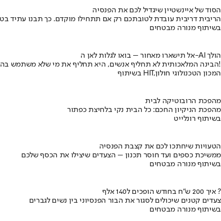
הסוד של איינשטיין שיגדיל לכם את הפנסיה
הריבית דריבית עובדת לטובתכם רק אם תתחילו מוקדם. כך תבנו עתיד בט
בשיתוף מנורה מבטחים
אל תישארו מאחור – בואו לגלות לאן ה-AI הולך
הבינה המלאכותית לא תחליף אנשים, היא תחליף את מי שלא משתמש בה!
בשיתוף HIT,המכון הטכנולוגי חולון
מהפכת הרובוטיקה לבית
מהפכת הניקיון החכם: כל הבית נקי בלחיצת כפתור
בשיתוף רונלייט
הטעויות שיחתכו לכם את קצבת הפנסיה
ממשיכת כספים ועד חוסר תכנון – הצעדים שיצילו את הכסף שלכם
בשיתוף מנורה מבטחים
איך 200 ש"ח בחודש הופכים ל140 אלף ?
צעדים קטנים שיכולים לסגור את הבור הפנסיוני בין נשים לגברים
בשיתוף מנורה מבטחים