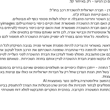
 כן הגיעו - רק באיחור קל.
רן - חברה ישראלית להשכרת רכב בחו״ל:
 האם קיימת הגבלת ק"מ.
 השכור וחריגה מהגבלה זו יכולה לעלות סכומי כסף לא מבוטלים.
ברת ההשכרה מאפשרת זאת וקיים כיסוי ביטוחי,צילום: gettyimages
ק האם חברת ההשכרה מאפשרת זאת והאם קיים כיסוי ביטוחי (לעיתים בת
על אוטוסטרדות וכבישי אגרה, לכן וודאו שאתם עומדים בתנאים אלה.
ן בינלאומי. כל אחד מהם בנפרד לא יספיק וחברת ההשכרה לא תמסור לכם 
י, באשראי זה צריכה להיות מסגרת אשראי פנויה בגובה הפיקדון לכל הפחות
 הטיסה להזמנה כדי שהחברה שממנה השכרתם את הרכב תוכל לעקוב אחר 
כם אכן מתעכבת, מומלץ מאוד לעדכן את חברת ההשכרה לפני העלייה לטי
לו ובקשו מנציג חברת ההשכרה לציין אותם בחוזה השכירות . כשאתם מחזי
ה - ייתכן ויתגלו כיסויים או תשלומים נוספים שאינם ברורים בהסכם כגון
 בשל חוק הגנת הצרכן שחל רק על חברות ישראליות או כאלו עם נציגות בא
צות.
משך. אילוסטרציה,צילום: נוצר באמצעות AI
ליצים לבחור תוכניות אלו מכיוון שהן מבטלות את הצורך להתעסק בביור
ובתחנת המשטרה הקרובה. במרבית המקרים תתבקשו למלא דוח משטרתי גם אם