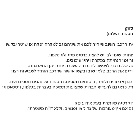
וספת תשלום).
את הרכב. חשוב שיהיה לכם את שניהם גם למקרה ופקח או שוטר יבקשו
. שימו לב, יש להציג כרטיס פיזי ולא טלפון.
זמן הנחיתה במקרה ויהיו עיכובים.
סה שלכם כדי לאפשר לחברת ההשכרה יותר זמן התארגנות.
רים את הרכב, צלמו שוב ובקשו אישור שהרכב הוחזר לשביעות רצון
 אביזרים נלווים, ביטוחים נוספים, תוספות על נהגים נוספים ועוד.
רץ. כדאי גם להעדיף חברות שמציעות תמיכה בעברית בטלפון, ווטסאפ או
וקרטיה מיותרת בעת אירוע נזק.
 אין מעורבות של צד ג' או נפגעים, וללא דו"ח משטרתי.