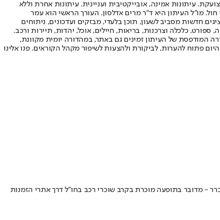
ועקת. עיתונות אמינה, אובייקטיבית ועניינית. עיתונות אחרת וללא
עור החשיפה הגבוה ביותר בימי חול. מו"ל העיתון היא ד"ר מרים אדלסון. העורך הראשי הוא עמר
 והעורך המייסד הוא עמוס רגב. אתרי האינטרנט של "ישראל היום" בעברית ובאנגלית, כמו כן היישומונים (אפליקציות) לאנדרואיד ול-iOS, מציגים חדשות מסביב לשעון, תוכן בלעדי, מבזקים ועדכונים, ניתוחים
, ספורט, כלכלה וצרכנות, בריאות, חיילים, אוכל, יהדות, תיירות ורכב.
דורה המודפסת של העיתון זמינים גם באתר, במהדורה יומית מקוונת,
היום פתוח להערות, לביקורת ולהצעות לשיפור מקהל הקוראים. פנו אלינו
ברר - מדובר בתופעה מוכרת בקרב שוכרי רכב בחו״ל דרך אתרי הזמנות