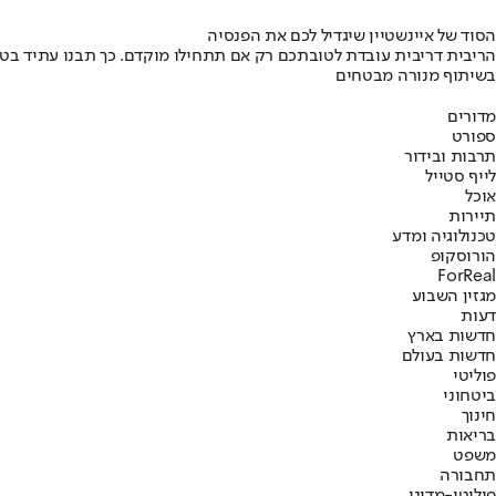
הסוד של איינשטיין שיגדיל לכם את הפנסיה
הריבית דריבית עובדת לטובתכם רק אם תתחילו מוקדם. כך תבנו עתיד בט
בשיתוף מנורה מבטחים
מדורים
ספורט
תרבות ובידור
לייף סטייל
אוכל
תיירות
טכנולוגיה ומדע
הורוסקופ
ForReal
מגזין השבוע
דעות
חדשות בארץ
חדשות בעולם
פוליטי
ביטחוני
חינוך
בריאות
משפט
תחבורה