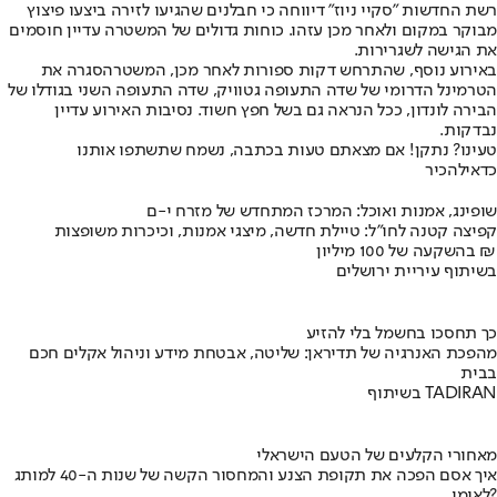
רשת החדשות "סקיי ניוז" דיווחה כי חבלנים שהגיעו לזירה ביצעו פיצוץ
מבוקר במקום ולאחר מכן עזהו. כוחות גדולים של המשטרה עדיין חוסמים
את הגישה לשגרירות.
באירוע נוסף, שהתרחש דקות ספורות לאחר מכן, המשטרהסגרה את
הטרמינל הדרומי של שדה התעופה גטוויק, שדה התעופה השני בגודלו של
הבירה לונדון, ככל הנראה גם בשל חפץ חשוד. נסיבות האירוע עדיין
נבדקות.
טעינו? נתקן! אם מצאתם טעות בכתבה, נשמח שתשתפו אותנו
כדאי
להכיר
שופינג, אמנות ואוכל: המרכז המתחדש של מזרח י-ם
קפיצה קטנה לחו"ל: טיילת חדשה, מיצגי אמנות, וכיכרות משופצות
בהשקעה של 100 מיליון ₪
בשיתוף עיריית ירושלים
כך תחסכו בחשמל בלי להזיע
מהפכת האנרגיה של תדיראן: שליטה, אבטחת מידע וניהול אקלים חכם
בבית
בשיתוף TADIRAN
מאחורי הקלעים של הטעם הישראלי
איך אסם הפכה את תקופת הצנע והמחסור הקשה של שנות ה-40 למותג
לאומי?