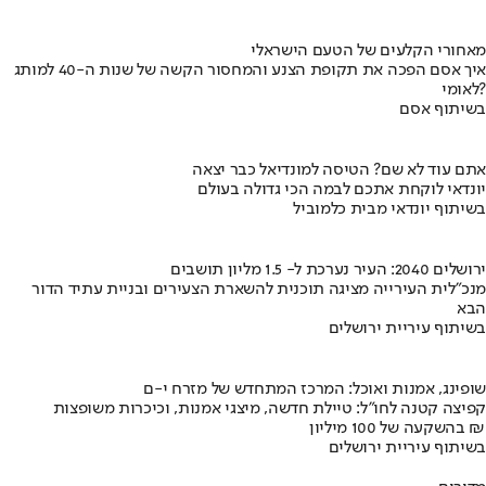
מאחורי הקלעים של הטעם הישראלי
איך אסם הפכה את תקופת הצנע והמחסור הקשה של שנות ה-40 למותג
לאומי?
בשיתוף אסם
אתם עוד לא שם? הטיסה למונדיאל כבר יצאה
יונדאי לוקחת אתכם לבמה הכי גדולה בעולם
בשיתוף יונדאי מבית כלמוביל
ירושלים 2040: העיר נערכת ל- 1.5 מליון תושבים
מנכ"לית העירייה מציגה תוכנית להשארת הצעירים ובניית עתיד הדור
הבא
בשיתוף עיריית ירושלים
שופינג, אמנות ואוכל: המרכז המתחדש של מזרח י-ם
קפיצה קטנה לחו"ל: טיילת חדשה, מיצגי אמנות, וכיכרות משופצות
בהשקעה של 100 מיליון ₪
בשיתוף עיריית ירושלים