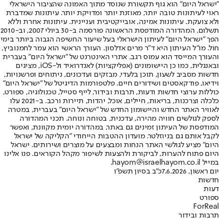
"ישראל היום" הוא גוף תקשורת שנוסד מתוך האמונה שהציבור הישראלי
ראוי לעיתונות טובה יותר, מאוזנת יותר ומדויקת יותר. עיתונות שמדברת
ולא צועקת. עיתונות אמינה, אובייקטיבית ועניינית. עיתונות אחרת וללא
תשלום. המהדורה המודפסת הראשונה פורסמה ב-30 ביולי 2007, וב-2010
הפך "ישראל היום" לעיתון הישראלי בעל שיעור החשיפה הגבוה ביותר בימי
חול. מו"ל העיתון היא ד"ר מרים אדלסון. העורך הראשי הוא עמר לחמנוביץ,
והעורך המייסד הוא עמוס רגב. אתרי האינטרנט של "ישראל היום" בעברית
ובאנגלית, כמו כן היישומונים (אפליקציות) לאנדרואיד ול-iOS, מציגים
חדשות מסביב לשעון, תוכן בלעדי, מבזקים ועדכונים, ניתוחים ופרשנויות,
וידיאו, פודקאסטים ושידורים חיים. פלטפורמות הדיגיטל של "ישראל היום"
כוללות ערוצי חדשות ודעות, תרבות ובידור, לייף סטייל, טכנולוגיה, ספורט,
כלכלה וצרכנות, בריאות, חיילים, אוכל, יהדות, תיירות ורכב. ב-2021 עלו
לאוויר האתר החדש והיישומון החדש של "ישראל היום" בעברית, במטרה
לספק לגולשים חוויה מהירה, עדכנית, בטוחה ונוחה. תכני המהדורה
המודפסת של העיתון זמינים גם באתר, במהדורה יומית מקוונת, ואפשר
לקבל אותם גם בניוזלטר. מועדון ההטבות הייחודי "הקליקה של ישראל
היום" מציע לגולשי האתר הנחות ומבצעים על מוצרים ושירותים. ישראל
היום פתוח להערות, לביקורת ולהצעות לשיפור מקהל הקוראים. פנו אלינו
במייל hayom@israelhayom.co.il.
יום ראשון, 7.6.2026
כ"ב בסיון תשפ"ו
חדשות
דעות
ספורט
ForReal
תרבות ובידור