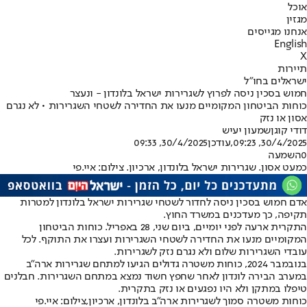
אוכל
מגזין
אנחנו מגייסים
English
X
תיירות
ישראלים בחו"ל
חמוש בסכין ניסה לפרוץ לשגרירות ישראל בלונדון - ונעצר
כוחות הביטחון המקומיים מנעו את החדירה לשטחי השגרירות • לא נגרם
אסון או נזק
דודי קוגן
שמעון יעיש
30/4/2025, 09:23
,עודכן
30/4/2025, 09:33
0
השמעה
כמעט אסון. שגרירות ישראל בלונדון, ארכיון. צילום: איי.פי
אדם חמוש בסכין ניסה לחדור לשטחי שגרירות ישראל בלונדון למטרות
תקיפה, כך מעדכנים במשרד החוץ.
התקרית ארעה לפני יומיים, ביום שני, 28 באפריל. כוחות הביטחון
המקומיים מנעו את החדירה לשטחי השגרירות ועצרו את התוקף. לכל
עובדי השגרירות שלום ולא נגרם נזק לשגרירות.
ב
נובמבר 2024
, כוחות משטרה גדולים הגיעו למתחם שגרירות ארה"ב
במערב הבירה לונדון לאחר שחפץ חשוד נמצא במתחם השגרירות. חבלנים
טיפלו במתקן ולא היו נפגעים או נזק בתקרית.
כוחות משטרה סמוך לשגרירות ארה"ב בלונדון, ארכיון,צילום: איי.פי