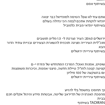
בשיתוף אסם
אתם עוד לא שם? הטיסה למונדיאל כבר יצאה
יונדאי לוקחת אתכם לבמה הכי גדולה בעולם
בשיתוף יונדאי מבית כלמוביל
ירושלים 2040: העיר נערכת ל- 1.5 מליון תושבים
מנכ"לית העירייה מציגה תוכנית להשארת הצעירים ובניית עתיד הדור
הבא
בשיתוף עיריית ירושלים
שופינג, אמנות ואוכל: המרכז המתחדש של מזרח י-ם
קפיצה קטנה לחו"ל: טיילת חדשה, מיצגי אמנות, וכיכרות משופצות
בהשקעה של 100 מיליון ₪
בשיתוף עיריית ירושלים
כך תחסכו בחשמל בלי להזיע
מהפכת האנרגיה של תדיראן: שליטה, אבטחת מידע וניהול אקלים חכם
בבית
בשיתוף TADIRAN