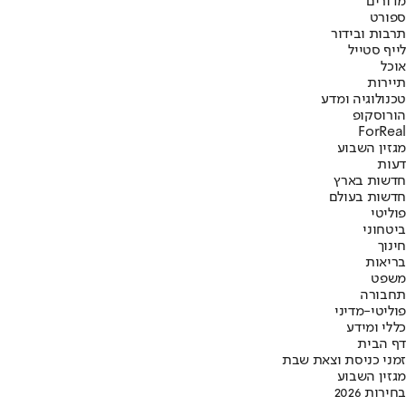
מדורים
ספורט
תרבות ובידור
לייף סטייל
אוכל
תיירות
טכנולוגיה ומדע
הורוסקופ
ForReal
מגזין השבוע
דעות
חדשות בארץ
חדשות בעולם
פוליטי
ביטחוני
חינוך
בריאות
משפט
תחבורה
פוליטי-מדיני
כללי ומידע
דף הבית
זמני כניסת וצאת שבת
מגזין השבוע
בחירות 2026