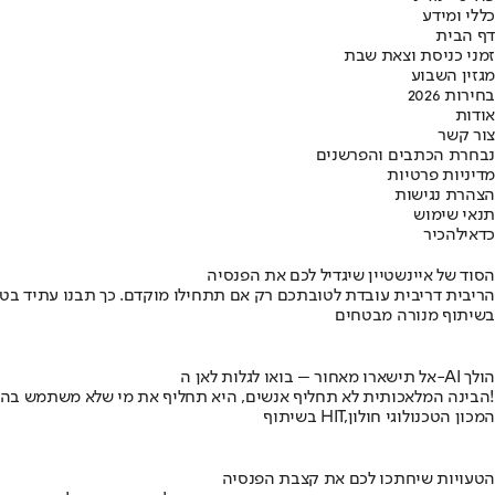
כללי ומידע
דף הבית
זמני כניסת וצאת שבת
מגזין השבוע
בחירות 2026
אודות
צור קשר
נבחרת הכתבים והפרשנים
מדיניות פרטיות
הצהרת נגישות
תנאי שימוש
כדאי
להכיר
הסוד של איינשטיין שיגדיל לכם את הפנסיה
הריבית דריבית עובדת לטובתכם רק אם תתחילו מוקדם. כך תבנו עתיד בט
בשיתוף מנורה מבטחים
אל תישארו מאחור – בואו לגלות לאן ה-AI הולך
הבינה המלאכותית לא תחליף אנשים, היא תחליף את מי שלא משתמש בה!
בשיתוף HIT,המכון הטכנולוגי חולון
הטעויות שיחתכו לכם את קצבת הפנסיה