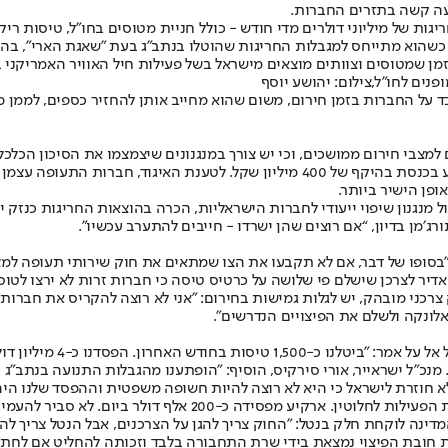
יעה קשה בתזרים החברות.
יגות של מיליוני דולרים מדי חודש - כולל חניית מטוסים בחו״ל, טיסות ר
”, כשהוא מתייחס למגבלות החריגות שהוטלו בנתב״ג בעת "שאגת הארי", 
מן שמטוסים וצוותים מוצאים מישראל בשל פעילות חיל האוויר האמריקני ב
ים לחו"ל,צילום: יהושע יוסף
 על החברות בזמן חירום, משום שהוא מחייב אותן להחזיר כספים, לממן מל
למצבי חירום ממושכים, וכי יש צורך במנגנונים שיצמצמו את הסיכון הכל
אחת הטענות המרכזיות שעלו בדיון נוגעת למתווה הפיצויים שאושר השבוע בכנסת בהיקף של
 מנגנון שיפוי ייעודי לחברות הישראליות, הכרה בהוצאות החריגות כנזק
ג׳מן בדיון, “אם רוצים שהן ישרדו - חייבים להתערב עכשיו”.
 "בסופו של דבר, אם לא תקבעו את הצו שמתאים את חוק שירותי תעופה ל
 צרכני מובהק, יש לגלות גמישות בחירום: "אני לא רוצה להקריס את חברו
לונקה ולשלם את הפיצויים הנדרשים".
מנכ"ל ישראייר, אורי סירקיס, הוסיף: "הופתענו מהגבלות התנועה בנתב"ג
לא חוזרת לישראל כי היא לא רוצה להיות חשופה משפטית וההפסד שלנו היה כ
אלף דולר ביום. לא סביר להעמיס את עלות המלחמה רק על החברות".
נה לוקחת חלק בנטל: "החוק צריך להגן על הצרכנים, אבל הנטל צריך להתח
חובת הפיצוי נמצאת בידי שרת התחבורה בלבד וזכותה להחליט אם לחתום על