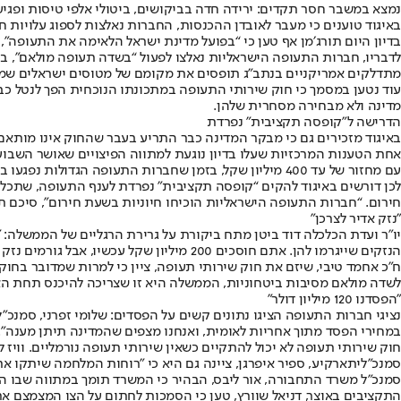
נמצא במשבר חסר תקדים: ירידה חדה בביקושים, ביטולי אלפי טיסות ופג
באיגוד טוענים כי מעבר לאובדן ההכנסות, החברות נאלצות לספוג עלויות חר
בדיון היום תורג׳מן אף טען כי “בפועל מדינת ישראל הלאימה את התעופה
לדבריו, חברות התעופה הישראליות נאלצו לפעול “בשדה תעופה מולאם”, בז
מתדלקים אמריקניים בנתב"ג תופסים את מקומם של מטוסים ישראלים שמופנ
עוד נטען במסמך כי חוק שירותי התעופה במתכונתו הנוכחית הפך לנטל כבד
מדינה ולא מבחירה מסחרית שלהן.
הדרישה ל"קופסה תקציבית" נפרדת
באיגוד מזכירים גם כי מבקר המדינה כבר התריע בעבר שהחוק אינו מותאם 
עם מחזור של עד 400 מיליון שקל, בזמן שחברות התעופה הגדולות נפגעו באופן הישיר ביותר.
לכן דורשים באיגוד להקים “קופסה תקציבית” נפרדת לענף התעופה, שתכלול
חירום. “חברות התעופה הישראליות הוכיחו חיוניות בשעת חירום”, סיכם תור
"נזק אדיר לצרכן"
יו"ר ועדת הכלכלה דוד ביטן מתח ביקורת על גרירת הרגליים של הממשלה:
הנזקים שייגרמו להן. אתם חוסכים 200 מיליון שקל עכשיו, אבל גורמים נזק אדיר לצרכן שישלם פי שלושה על כרטיס טיסה כי חברות זרות לא ירצו לטוס לישראל מחשש לתביעות ייצוגיות".
ח"כ אחמד טיבי, שיזם את חוק שירותי תעופה, ציין כי למרות שמדובר בחוק
לשדה מולאם מסיבות ביטחוניות, הממשלה היא זו שצריכה להיכנס תחת הא
"הפסדנו 120 מיליון דולר"
במחירי הפסד מתוך אחריות לאומית, ואנחנו מצפים שהמדינה תיתן מענה". 
חוק שירותי תעופה לא יכול להתקיים כשאין שירותי תעופה נורמליים. וויז 
סמנכ"לית
ארקיע
, ספיר איפרגן, ציינה גם היא כי "רוחות המלחמה שיתקו את הפעילות לחלוטין. ארקיע מפסידה כ-200 
סמנכ"ל משרד התחבורה, אור ליבס, הבהיר כי המשרד תומך במתווה שבו המדי
התקציבים באוצר, דניאל שוורץ, טען כי הסמכות לחתום על הצו המצמצם את 