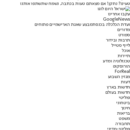
טעינו? נתקן! אם מצאתם טעות בכתבה, נשמח שתשתפו אותנו
עקבו אחרינו
G
o
o
g
l
e
News
ועדת הכלכלה בכנסת
מבצע שאגת הארי
שמיים פתוחים
מדורים
ספורט
תרבות ובידור
לייף סטייל
אוכל
תיירות
טכנולוגיה ומדע
הורוסקופ
ForReal
מגזין השבוע
דעות
חדשות בארץ
חדשות בעולם
פוליטי
ביטחוני
חינוך
בריאות
משפט
תחבורה
פוליטי-מדיני