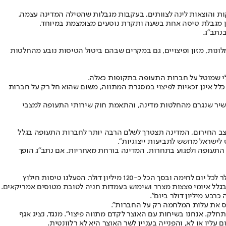
יקות והוצאות לינה לצוותים, בעקבות מגבלות שהטילה המדינה עצמה.
בהן מגבלת טיסה אחת בשעה ותקרת נוסעים מצומצמת במיוחד.
נתב״ג.
ונות, מזון ופיצויים, גם במקרים שבהם ביטול הטיסות נובע מהחלטות
כלי שמוטל על חברות התעופה בתקופות כאלה.
 400 מיליון שקל. לטענת האיגוד, חברות התעופה עצמן כלל אינן זכאיות לפיצוי במסגרת המתווה, משום שהוא חל רק על חברות
 ישיר שנגרם מהחלטות מדינה, והתאמת חוק שירותי התעופה למצבי
מצב החירום, המדינה תצטרך לשלם הרבה יותר לחברות התעופה בגלל
ת התעופה ולפגוע בתחרות. המדינה בורחת מאחריות. אם נתב"ג הופך
נציגי חברות התעופה הציגו נתונים קשים על הפסדים: שלומי זפרני, סמנכ"ל אל על אמר: "ביטלנו כ-1,500 טיסות בחודש האחרון. הפסדנו כ-4 מיליון דולר לכל יום לחימה ובסך הכל כ-120 מיליון דולר. הפעלנו טיסות חילוץ
 בגלל איומי פצצות מצרר ושימוש בעמדות חניה לטובת מטוסים אמריקאים.
רבע מיליון דולר ביום".
לק. אנחנו בשיחות עם האוצר לקדם מתווה פיצוי". מנגד, נציג אגף
יו או לא, והפנייה בעניין לשר האוצר היא לא רלוונטית.