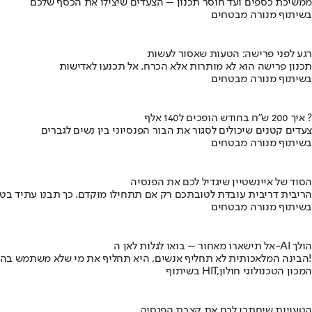
ממשיכת כספים ועד חוסר תכנון – הצעדים שיצילו את הכסף שלכם
בשיתוף מנורה מבטחים
רגע לפני פרישה: הטעות שאסור לעשות
תכנון פרישה הוא לא מותרות אלא הכרח. אל תכנעו לאדישות
בשיתוף מנורה מבטחים
איך 200 ש"ח בחודש הופכים ל140 אלף ?
צעדים קטנים שיכולים לסגור את הבור הפנסיוני בין נשים לגברים
בשיתוף מנורה מבטחים
הסוד של איינשטיין שיגדיל לכם את הפנסיה
הריבית דריבית עובדת לטובתכם רק אם תתחילו מוקדם. כך תבנו עתיד בט
בשיתוף מנורה מבטחים
אל תישארו מאחור – בואו לגלות לאן ה-AI הולך
הבינה המלאכותית לא תחליף אנשים, היא תחליף את מי שלא משתמש בה!
בשיתוף HIT,המכון הטכנולוגי חולון
הטעויות שיחתכו לכם את קצבת הפנסיה