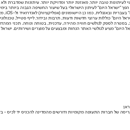
לעיתונות טובה יותר, מאוזנת יותר ומדויקת יותר. עיתונות שמדברת ולא צ
שלום. המהדורה המודפסת הראשונה פורסמה ב-30 ביולי 2007, וב-2010 הפך "ישראל היום" לעיתון הישראלי בעל שי
לחמנוביץ,
ל היום" כוללות ערוצי חדשות ודעות, תרבות ובידור, לייף סטייל, טכנולוגיה
ברית, במטרה לספק לגולשים חוויה מהירה, עדכנית, בטוחה ונוחה. תכני המה
ל היום" מציע לגולשי האתר הנחות ומבצעים על מוצרים ושירותים. ישראל 
ראן
ה של חברות התעופה מקומיות ודורשים מהמדינה להכניס יד לכיס • בדיון