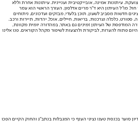
ועקת. עיתונות אמינה, אובייקטיבית ועניינית. עיתונות אחרת וללא
עור החשיפה הגבוה ביותר בימי חול. מו"ל העיתון היא ד"ר מרים אדלסון. העורך הראשי הוא עמר
 והעורך המייסד הוא עמוס רגב. אתרי האינטרנט של "ישראל היום" בעברית ובאנגלית, כמו כן היישומונים (אפליקציות) לאנדרואיד ול-iOS, מציגים חדשות מסביב לשעון, תוכן בלעדי, מבזקים ועדכונים, ניתוחים
, ספורט, כלכלה וצרכנות, בריאות, חיילים, אוכל, יהדות, תיירות ורכב.
דורה המודפסת של העיתון זמינים גם באתר, במהדורה יומית מקוונת,
היום פתוח להערות, לביקורת ולהצעות לשיפור מקהל הקוראים. פנו אלינו
 סוער בכנסת טענו נציגי הענף כי המגבלות בנתב״ג והחוק הקיים הפכו