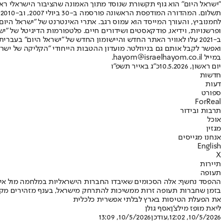
"ישראל היום" הוא גוף תקשורת שנוסד מתוך האמונה שהציבור הישראלי ראוי 
ת
ופרשנויות, וידיאו, פודקאסטים ושידורים חיים. פלטפורמות הדיגיטל של "ישרא
ב-2021 עלו לאוויר האתר החדש והיישומון החדש של "ישראל היום" בע
ואפשר לקבל אותם גם בניוזלטר. מועדון ההטבות הייחודי "הקליקה של ישרא
במייל hayom@israelhayom.co.il.
יום ראשון, 10.5.2026
כ"ג באייר תשפ"ו
חדשות
דעות
ספורט
ForReal
תרבות ובידור
אוכל
מגזין
אנחנו מגייסים
English
X
תיירות
תעופה
ההפסד נחשף: אלה הסכומים שאיבדו החברות הישראליות במלחמה מול אי
בזמן שחברות תעופה זרות ממשיכות להתרחק מישראל, בענף מזהירים מקריס
את הפעלת הטיסות בארץ לבלתי אפשרית כלכלית
ליאת מופז מילצ'ן
אסף גולן
10/5/2026, 12:02
,עודכן
10/5/2026, 13:09