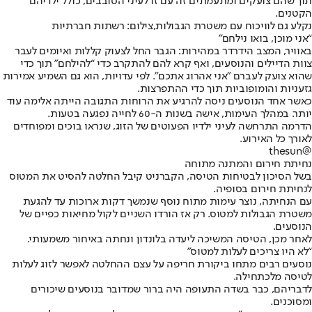
תוך שהם צועקים ומתעמתים זה עם זו לעיני הסובבים, כולל ילדיהם
הקטנים.
נקלע גם לוויכוח עם משטרת הגבולות,צילום: רשתות חברתיות
“אני מוכן, בואו נילחם”
באוויר, המצב הידרדר במהירות: הגבר החל לצעוק קללות ואיומים לעבר
צוות הדיילים והנוסעים, ואף קרא להם להתקרב כדי “להילחם” תוך כדי
שהוא צועק לעברם "אני אהרוג אתכם". לפי עדויות, הוא גם השמיע אמירות
גזעניות והומופוביות תוך כדי ההתפרצות.
כאשר אחד הנוסעים ניסה להרגיע את הרוחות התגובה הייתה אלימה עוד
יותר. במהלך העימות, אישה בשנות ה-60 לחייה נפגעה בטעות.
הדרמה התרחשה לעיני ילדיו הפעוטים של הזוג, שנראו בוכים ומפוחדים
לאורך כל האירוע.
@thesun
נחיתת חירום והמתנה מתוחה
בשל הסיכון לבטיחות הטיסה, הקברניט קיבל החלטה להסיט את המטוס
לנחיתת חירום ב
סופיה
.
עם הנחיתה, נוצר עימות מתוח נוסף שנמשך דקות ארוכות עד להגעת
משטרת הגבולות למטוס. רק אז הורדו השניים לקול מחיאות כפיים של
הנוסעים.
לאחר מכן, הטיסה המשיכה ליעדה בלונדון ונחתה באיחור משמעותי.
“לא היו צריכים לעלות למטוס”
נוסעים רבים מתחו ביקורת חריפה על עצם ההחלטה לאפשר לזוג לעלות
לטיסה מלכתחילה.
לדבריהם, כבר בשדה התעופה היה ברור שמדובר בנוסעים שיכורים
ומסוכנים.