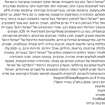
"ישראל היום" הוא גוף תקשורת שנוסד מתוך האמונה שהציבור הישראלי
ראוי לעיתונות טובה יותר, מאוזנת יותר ומדויקת יותר. עיתונות שמדברת
ולא צועקת. עיתונות אמינה, אובייקטיבית ועניינית. עיתונות אחרת וללא
תשלום. המהדורה המודפסת הראשונה פורסמה ב-30 ביולי 2007, וב-2010
הפך "ישראל היום" לעיתון הישראלי בעל שיעור החשיפה הגבוה ביותר בימי
חול. מו"ל העיתון היא ד"ר מרים אדלסון. העורך הראשי הוא עמר לחמנוביץ,
והעורך המייסד הוא עמוס רגב. אתרי האינטרנט של "ישראל היום" בעברית
ובאנגלית, כמו כן היישומונים (אפליקציות) לאנדרואיד ול-iOS, מציגים
חדשות מסביב לשעון, תוכן בלעדי, מבזקים ועדכונים, ניתוחים ופרשנויות,
וידיאו, פודקאסטים ושידורים חיים. פלטפורמות הדיגיטל של "ישראל היום"
כוללות ערוצי חדשות ודעות, תרבות ובידור, לייף סטייל, טכנולוגיה, ספורט,
כלכלה וצרכנות, בריאות, חיילים, אוכל, יהדות, תיירות ורכב. ב-2021 עלו
לאוויר האתר החדש והיישומון החדש של "ישראל היום" בעברית, במטרה
לספק לגולשים חוויה מהירה, עדכנית, בטוחה ונוחה. תכני המהדורה
המודפסת של העיתון זמינים גם באתר, במהדורה יומית מקוונת, ואפשר
לקבל אותם גם בניוזלטר. מועדון ההטבות הייחודי "הקליקה של ישראל
היום" מציע לגולשי האתר הנחות ומבצעים על מוצרים ושירותים. ישראל
היום פתוח להערות, לביקורת ולהצעות לשיפור מקהל הקוראים. פנו אלינו
במייל hayom@israelhayom.co.il.
יום רביעי, 29.4.2026
י"ב באייר תשפ"ו
חדשות
דעות
ספורט
ForReal
תרבות ובידור