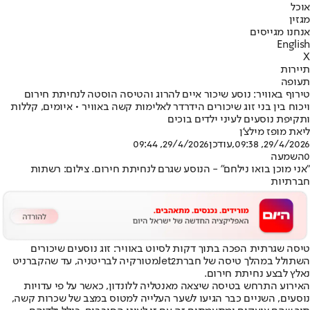
אוכל
מגזין
אנחנו מגייסים
English
X
תיירות
תעופה
טירוף באוויר: נוסע שיכור איים להרוג והטיסה הוסטה לנחיתת חירום
ויכוח בין בני זוג שיכורים הידרדר לאלימות קשה באוויר • איומים, קללות
ותקיפת נוסעים לעיני ילדים בוכים
ליאת מופז מילצ'ן
29/4/2026, 09:38
,עודכן
29/4/2026, 09:44
0
השמעה
"אני מוכן בואו נילחם" - הנוסע שגרם לנחיתת חירום. צילום: רשתות
חברתיות
טיסה שגרתית הפכה בתוך דקות לסיוט באוויר: זוג נוסעים שיכורים
השתולל במהלך טיסה של חברת
Jet2
מטורקיה לבריטניה, עד שהקברניט
נאלץ לבצע נחיתת חירום.
האירוע התרחש בטיסה שיצאה מאנטליה ללונדון, כאשר על פי עדויות
נוסעים, השניים כבר הגיעו לשער העלייה למטוס במצב של שכרות קשה,